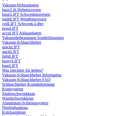
Vakuum-Hebeanlagen
basicLift Hebetraversen
basicLIFT Schwenktraversen
multiLIFT Wendetraversen
coilLIFT Schwenk-Lifter
poroLIFT
accuLIFT Akkuanlagen
Vakuumhebeanlagen Sonderlösungen
Vakuum-Schlauchheber
quickLIFT
stackLIFT
lightLIFT
heavyLIFT
baseLIFT
Was möchten Sie heben?
Vakuum-Schlauchheber Information
Vakuum-Schlauchheber FAQ
Schlauchheber-Kontaktformular
Kransysteme
Säulenschwenkkran
Wandschwenkkran
Aluminium-Schienensystem
Niedrigbaukran
Knickarmkran