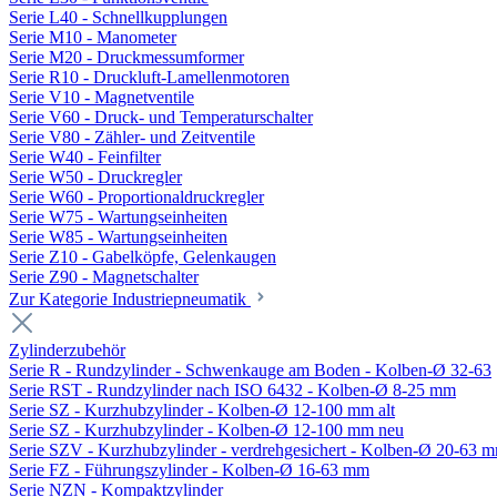
Serie L40 - Schnellkupplungen
Serie M10 - Manometer
Serie M20 - Druckmessumformer
Serie R10 - Druckluft-Lamellenmotoren
Serie V10 - Magnetventile
Serie V60 - Druck- und Temperaturschalter
Serie V80 - Zähler- und Zeitventile
Serie W40 - Feinfilter
Serie W50 - Druckregler
Serie W60 - Proportionaldruckregler
Serie W75 - Wartungseinheiten
Serie W85 - Wartungseinheiten
Serie Z10 - Gabelköpfe, Gelenkaugen
Serie Z90 - Magnetschalter
Zur Kategorie Industriepneumatik
Zylinderzubehör
Serie R - Rundzylinder - Schwenkauge am Boden - Kolben-Ø 32-63
Serie RST - Rundzylinder nach ISO 6432 - Kolben-Ø 8-25 mm
Serie SZ - Kurzhubzylinder - Kolben-Ø 12-100 mm alt
Serie SZ - Kurzhubzylinder - Kolben-Ø 12-100 mm neu
Serie SZV - Kurzhubzylinder - verdrehgesichert - Kolben-Ø 20-63 
Serie FZ - Führungszylinder - Kolben-Ø 16-63 mm
Serie NZN - Kompaktzylinder