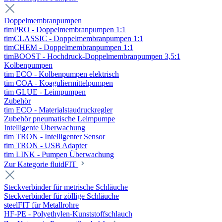
Doppelmembranpumpen
timPRO - Doppelmembranpumpen 1:1
timCLASSIC - Doppelmembranpumpen 1:1
timCHEM - Doppelmembranpumpen 1:1
timBOOST - Hochdruck-Doppelmembranpumpen 3,5:1
Kolbenpumpen
tim ECO - Kolbenpumpen elektrisch
tim COA - Koaguliermittelpumpen
tim GLUE - Leimpumpen
Zubehör
tim ECO - Materialstaudruckregler
Zubehör pneumatische Leimpumpe
Intelligente Überwachung
tim TRON - Intelligenter Sensor
tim TRON - USB Adapter
tim LINK - Pumpen Überwachung
Zur Kategorie fluidFIT
Steckverbinder für metrische Schläuche
Steckverbinder für zöllige Schläuche
steelFIT für Metallrohre
HF-PE - Polyethylen-Kunststoffschlauch