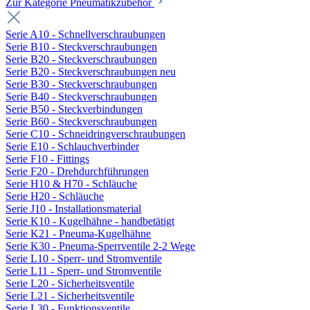
Zur Kategorie Pneumatikzubehör
Serie A10 - Schnellverschraubungen
Serie B10 - Steckverschraubungen
Serie B20 - Steckverschraubungen
Serie B20 - Steckverschraubungen neu
Serie B30 - Steckverschraubungen
Serie B40 - Steckverschraubungen
Serie B50 - Steckverbindungen
Serie B60 - Steckverschraubungen
Serie C10 - Schneidringverschraubungen
Serie E10 - Schlauchverbinder
Serie F10 - Fittings
Serie F20 - Drehdurchführungen
Serie H10 & H70 - Schläuche
Serie H20 - Schläuche
Serie J10 - Installationsmaterial
Serie K10 - Kugelhähne - handbetätigt
Serie K21 - Pneuma-Kugelhähne
Serie K30 - Pneuma-Sperrventile 2-2 Wege
Serie L10 - Sperr- und Stromventile
Serie L11 - Sperr- und Stromventile
Serie L20 - Sicherheitsventile
Serie L21 - Sicherheitsventile
Serie L30 - Funktionsventile