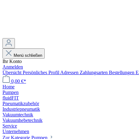
Menü schließen
Ihr Konto
Anmelden
Übersicht
Persönliches Profil
Adressen
Zahlungsarten
Bestellungen
E
0,00 €*
Home
Pumpen
fluidFIT
Pneumatikzubehör
Industriepneumatik
Vakuumtechnik
Vakuumhebetechnik
Service
Unternehmen
Zur Kategorie Pumpen