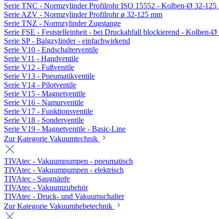
Serie TNC - Normzylinder Profilrohr ISO 15552 - Kolben-Ø 32-12
Serie AZV - Normzylinder Profilrohr ø 32-125 mm
Serie TNZ - Normzylinder Zugstange
Serie FSE - Feststelleinheit - bei Druckabfall blockierend - Kolben-
Serie SP - Balgzylinder - einfachwirkend
Serie V10 - Endschalterventile
Serie V11 - Handventile
Serie V12 - Fußventile
Serie V13 - Pneumatikventile
Serie V14 - Pilotventile
Serie V15 - Magnetventile
Serie V16 - Namurventile
Serie V17 - Funktionsventile
Serie V18 - Sonderventile
Serie V19 - Magnetventile - Basic-Line
Zur Kategorie Vakuumtechnik
TIVAtec - Vakuumpumpen - pneumatisch
TIVAtec - Vakuumpumpen - elektrisch
TIVAtec - Saugnäpfe
TIVAtec - Vakuumzubehör
TIVAtec - Druck- und Vakuumschalter
Zur Kategorie Vakuumhebetechnik