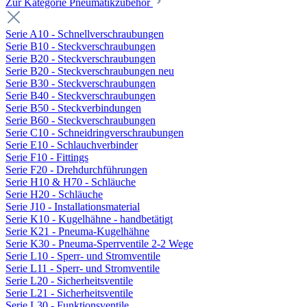
Zur Kategorie Pneumatikzubehör
Serie A10 - Schnellverschraubungen
Serie B10 - Steckverschraubungen
Serie B20 - Steckverschraubungen
Serie B20 - Steckverschraubungen neu
Serie B30 - Steckverschraubungen
Serie B40 - Steckverschraubungen
Serie B50 - Steckverbindungen
Serie B60 - Steckverschraubungen
Serie C10 - Schneidringverschraubungen
Serie E10 - Schlauchverbinder
Serie F10 - Fittings
Serie F20 - Drehdurchführungen
Serie H10 & H70 - Schläuche
Serie H20 - Schläuche
Serie J10 - Installationsmaterial
Serie K10 - Kugelhähne - handbetätigt
Serie K21 - Pneuma-Kugelhähne
Serie K30 - Pneuma-Sperrventile 2-2 Wege
Serie L10 - Sperr- und Stromventile
Serie L11 - Sperr- und Stromventile
Serie L20 - Sicherheitsventile
Serie L21 - Sicherheitsventile
Serie L30 - Funktionsventile