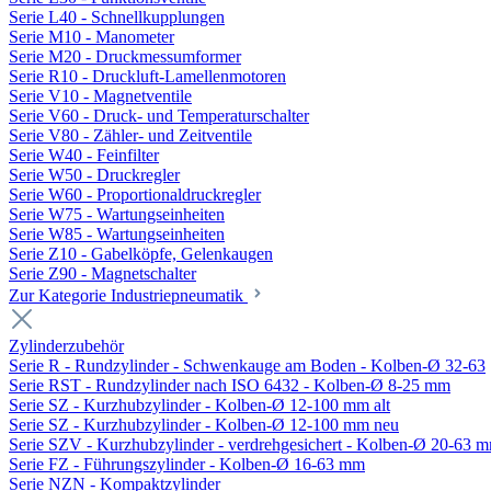
Serie L40 - Schnellkupplungen
Serie M10 - Manometer
Serie M20 - Druckmessumformer
Serie R10 - Druckluft-Lamellenmotoren
Serie V10 - Magnetventile
Serie V60 - Druck- und Temperaturschalter
Serie V80 - Zähler- und Zeitventile
Serie W40 - Feinfilter
Serie W50 - Druckregler
Serie W60 - Proportionaldruckregler
Serie W75 - Wartungseinheiten
Serie W85 - Wartungseinheiten
Serie Z10 - Gabelköpfe, Gelenkaugen
Serie Z90 - Magnetschalter
Zur Kategorie Industriepneumatik
Zylinderzubehör
Serie R - Rundzylinder - Schwenkauge am Boden - Kolben-Ø 32-63
Serie RST - Rundzylinder nach ISO 6432 - Kolben-Ø 8-25 mm
Serie SZ - Kurzhubzylinder - Kolben-Ø 12-100 mm alt
Serie SZ - Kurzhubzylinder - Kolben-Ø 12-100 mm neu
Serie SZV - Kurzhubzylinder - verdrehgesichert - Kolben-Ø 20-63 
Serie FZ - Führungszylinder - Kolben-Ø 16-63 mm
Serie NZN - Kompaktzylinder