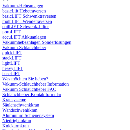
Vakuum-Hebeanlagen
basicLift Hebetraversen
basicLIFT Schwenktraversen
multiLIFT Wendetraversen
coilLIFT Schwenk-Lifter
poroLIFT
accuLIFT Akkuanlagen
Vakuumhebeanlagen Sonderlösungen
Vakuum-Schlauchheber
quickLIFT
stackLIFT
lightLIFT
heavyLIFT
baseLIFT
Was möchten Sie heben?
Vakuum-Schlauchheber Information
Vakuum-Schlauchheber FAQ
Schlauchheber-Kontaktformular
Kransysteme
Säulenschwenkkran
Wandschwenkkran
Aluminium-Schienensystem
Niedrigbaukran
Knickarmkran