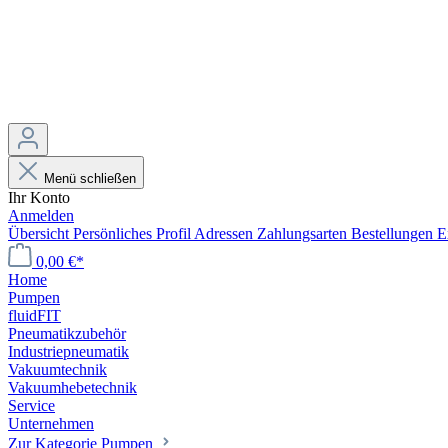
Menü schließen
Ihr Konto
Anmelden
Übersicht
Persönliches Profil
Adressen
Zahlungsarten
Bestellungen
E
0,00 €*
Home
Pumpen
fluidFIT
Pneumatikzubehör
Industriepneumatik
Vakuumtechnik
Vakuumhebetechnik
Service
Unternehmen
Zur Kategorie Pumpen