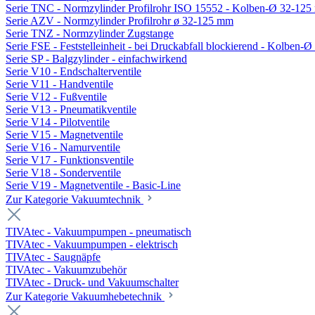
Serie TNC - Normzylinder Profilrohr ISO 15552 - Kolben-Ø 32-12
Serie AZV - Normzylinder Profilrohr ø 32-125 mm
Serie TNZ - Normzylinder Zugstange
Serie FSE - Feststelleinheit - bei Druckabfall blockierend - Kolben-
Serie SP - Balgzylinder - einfachwirkend
Serie V10 - Endschalterventile
Serie V11 - Handventile
Serie V12 - Fußventile
Serie V13 - Pneumatikventile
Serie V14 - Pilotventile
Serie V15 - Magnetventile
Serie V16 - Namurventile
Serie V17 - Funktionsventile
Serie V18 - Sonderventile
Serie V19 - Magnetventile - Basic-Line
Zur Kategorie Vakuumtechnik
TIVAtec - Vakuumpumpen - pneumatisch
TIVAtec - Vakuumpumpen - elektrisch
TIVAtec - Saugnäpfe
TIVAtec - Vakuumzubehör
TIVAtec - Druck- und Vakuumschalter
Zur Kategorie Vakuumhebetechnik