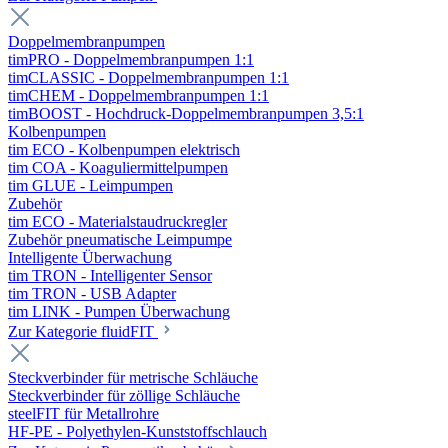
Doppelmembranpumpen
timPRO - Doppelmembranpumpen 1:1
timCLASSIC - Doppelmembranpumpen 1:1
timCHEM - Doppelmembranpumpen 1:1
timBOOST - Hochdruck-Doppelmembranpumpen 3,5:1
Kolbenpumpen
tim ECO - Kolbenpumpen elektrisch
tim COA - Koaguliermittelpumpen
tim GLUE - Leimpumpen
Zubehör
tim ECO - Materialstaudruckregler
Zubehör pneumatische Leimpumpe
Intelligente Überwachung
tim TRON - Intelligenter Sensor
tim TRON - USB Adapter
tim LINK - Pumpen Überwachung
Zur Kategorie fluidFIT
Steckverbinder für metrische Schläuche
Steckverbinder für zöllige Schläuche
steelFIT für Metallrohre
HF-PE - Polyethylen-Kunststoffschlauch