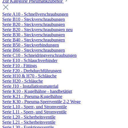
Zur Kategorie Pneumatikzubehör
Serie A10 - Schnellverschraubungen
Serie B10 - Steckverschraubungen
Serie B20 - Steckverschraubungen
Serie B20 - Steckverschraubungen neu
Serie B30 - Steckverschraubungen
Serie B40 - Steckverschraubungen
Serie B50 - Steckverbindungen
Serie B60 - Steckverschraubungen
Serie C10 - Schneidringverschraubungen
Serie E10 - Schlauchverbinder
Serie F10 - Fittings
Serie F20 - Drehdurchführungen
Serie H10 & H70 - Schläuche
Serie H20 - Schläuche
Serie J10 - Installationsmaterial
Serie K10 - Kugelhähne - handbetätigt
Serie K21 - Pneuma-Kugelhähne
Serie K30 - Pneuma-Sperrventile 2-2 Wege
Serie L10 - Sperr- und Stromventile
Serie L11 - Sperr- und Stromventile
Serie L20 - Sicherheitsventile
Serie L21 - Sicherheitsventile
Serie L30 - Funktionsventile