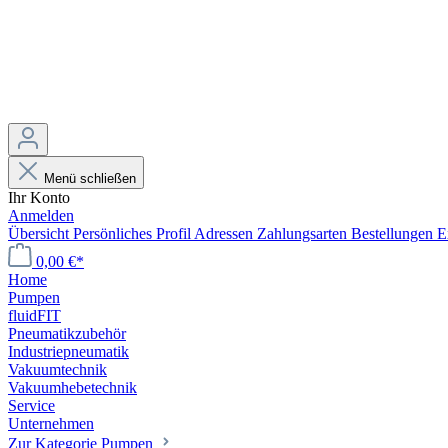
Menü schließen
Ihr Konto
Anmelden
Übersicht
Persönliches Profil
Adressen
Zahlungsarten
Bestellungen
E
0,00 €*
Home
Pumpen
fluidFIT
Pneumatikzubehör
Industriepneumatik
Vakuumtechnik
Vakuumhebetechnik
Service
Unternehmen
Zur Kategorie Pumpen