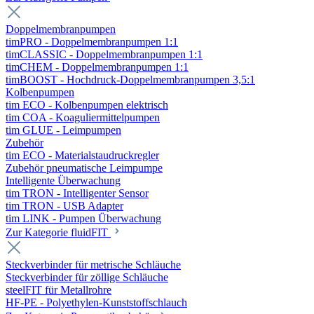
Doppelmembranpumpen
timPRO - Doppelmembranpumpen 1:1
timCLASSIC - Doppelmembranpumpen 1:1
timCHEM - Doppelmembranpumpen 1:1
timBOOST - Hochdruck-Doppelmembranpumpen 3,5:1
Kolbenpumpen
tim ECO - Kolbenpumpen elektrisch
tim COA - Koaguliermittelpumpen
tim GLUE - Leimpumpen
Zubehör
tim ECO - Materialstaudruckregler
Zubehör pneumatische Leimpumpe
Intelligente Überwachung
tim TRON - Intelligenter Sensor
tim TRON - USB Adapter
tim LINK - Pumpen Überwachung
Zur Kategorie fluidFIT
Steckverbinder für metrische Schläuche
Steckverbinder für zöllige Schläuche
steelFIT für Metallrohre
HF-PE - Polyethylen-Kunststoffschlauch