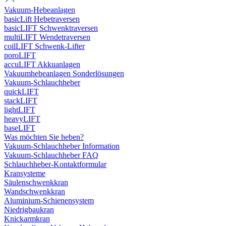
Vakuum-Hebeanlagen
basicLift Hebetraversen
basicLIFT Schwenktraversen
multiLIFT Wendetraversen
coilLIFT Schwenk-Lifter
poroLIFT
accuLIFT Akkuanlagen
Vakuumhebeanlagen Sonderlösungen
Vakuum-Schlauchheber
quickLIFT
stackLIFT
lightLIFT
heavyLIFT
baseLIFT
Was möchten Sie heben?
Vakuum-Schlauchheber Information
Vakuum-Schlauchheber FAQ
Schlauchheber-Kontaktformular
Kransysteme
Säulenschwenkkran
Wandschwenkkran
Aluminium-Schienensystem
Niedrigbaukran
Knickarmkran