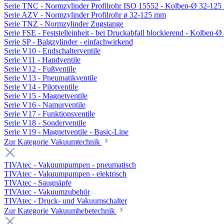
Serie TNC - Normzylinder Profilrohr ISO 15552 - Kolben-Ø 32-12
Serie AZV - Normzylinder Profilrohr ø 32-125 mm
Serie TNZ - Normzylinder Zugstange
Serie FSE - Feststelleinheit - bei Druckabfall blockierend - Kolben-
Serie SP - Balgzylinder - einfachwirkend
Serie V10 - Endschalterventile
Serie V11 - Handventile
Serie V12 - Fußventile
Serie V13 - Pneumatikventile
Serie V14 - Pilotventile
Serie V15 - Magnetventile
Serie V16 - Namurventile
Serie V17 - Funktionsventile
Serie V18 - Sonderventile
Serie V19 - Magnetventile - Basic-Line
Zur Kategorie Vakuumtechnik
TIVAtec - Vakuumpumpen - pneumatisch
TIVAtec - Vakuumpumpen - elektrisch
TIVAtec - Saugnäpfe
TIVAtec - Vakuumzubehör
TIVAtec - Druck- und Vakuumschalter
Zur Kategorie Vakuumhebetechnik