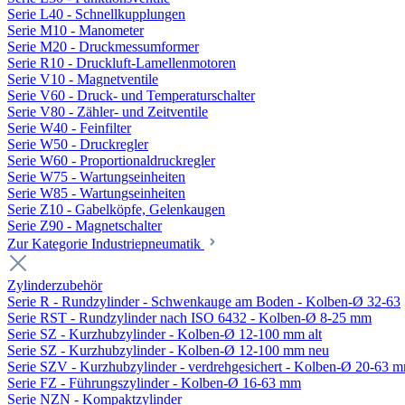
Serie L40 - Schnellkupplungen
Serie M10 - Manometer
Serie M20 - Druckmessumformer
Serie R10 - Druckluft-Lamellenmotoren
Serie V10 - Magnetventile
Serie V60 - Druck- und Temperaturschalter
Serie V80 - Zähler- und Zeitventile
Serie W40 - Feinfilter
Serie W50 - Druckregler
Serie W60 - Proportionaldruckregler
Serie W75 - Wartungseinheiten
Serie W85 - Wartungseinheiten
Serie Z10 - Gabelköpfe, Gelenkaugen
Serie Z90 - Magnetschalter
Zur Kategorie Industriepneumatik
Zylinderzubehör
Serie R - Rundzylinder - Schwenkauge am Boden - Kolben-Ø 32-63
Serie RST - Rundzylinder nach ISO 6432 - Kolben-Ø 8-25 mm
Serie SZ - Kurzhubzylinder - Kolben-Ø 12-100 mm alt
Serie SZ - Kurzhubzylinder - Kolben-Ø 12-100 mm neu
Serie SZV - Kurzhubzylinder - verdrehgesichert - Kolben-Ø 20-63 
Serie FZ - Führungszylinder - Kolben-Ø 16-63 mm
Serie NZN - Kompaktzylinder