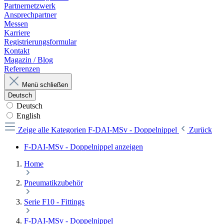
Partnernetzwerk
Ansprechpartner
Messen
Karriere
Registrierungsformular
Kontakt
Magazin / Blog
Referenzen
Menü schließen
Deutsch
Deutsch
English
Zeige alle Kategorien
F-DAI-MSv - Doppelnippel
Zurück
F-DAI-MSv - Doppelnippel anzeigen
Home
Pneumatikzubehör
Serie F10 - Fittings
F-DAI-MSv - Doppelnippel