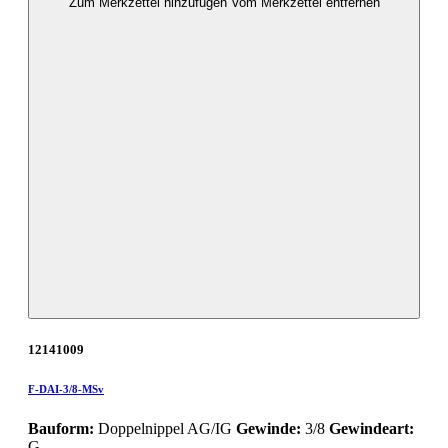
Zum Merkzettel hinzufügen
Vom Merkzettel entfernen
12141009
F-DAI-3/8-MSv
Bauform:
Doppelnippel AG/IG
Gewinde:
3/8
Gewindeart:
G