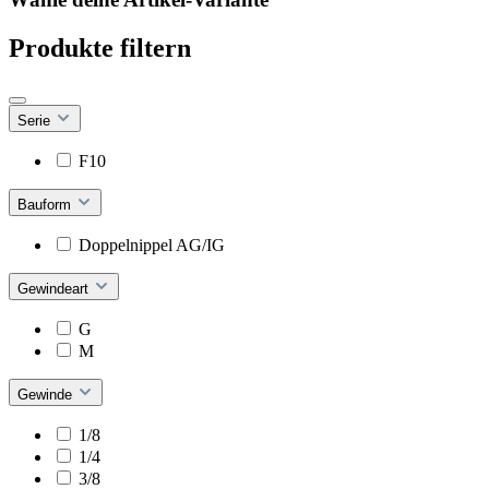
Produkte filtern
Serie
F10
Bauform
Doppelnippel AG/IG
Gewindeart
G
M
Gewinde
1/8
1/4
3/8