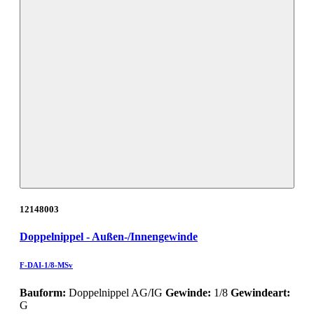
12148003
Doppelnippel - Außen-/Innengewinde
F-DAI-1/8-MSv
Bauform:
Doppelnippel AG/IG
Gewinde:
1/8
Gewindeart:
G