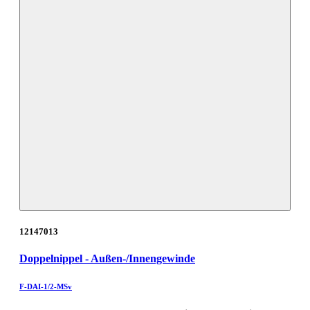
12147013
Doppelnippel - Außen-/Innengewinde
F-DAI-1/2-MSv