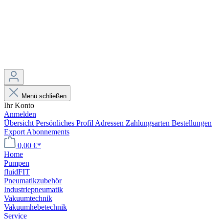
Menü schließen
Ihr Konto
Anmelden
Übersicht
Persönliches Profil
Adressen
Zahlungsarten
Bestellungen
Export
Abonnements
0,00 €*
Home
Pumpen
fluidFIT
Pneumatikzubehör
Industriepneumatik
Vakuumtechnik
Vakuumhebetechnik
Service