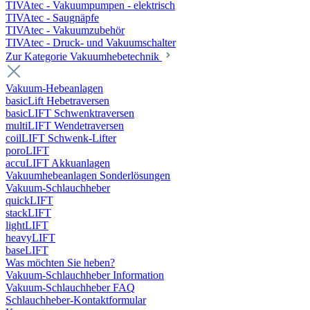
TIVAtec - Vakuumpumpen - elektrisch
TIVAtec - Saugnäpfe
TIVAtec - Vakuumzubehör
TIVAtec - Druck- und Vakuumschalter
Zur Kategorie Vakuumhebetechnik
Vakuum-Hebeanlagen
basicLift Hebetraversen
basicLIFT Schwenktraversen
multiLIFT Wendetraversen
coilLIFT Schwenk-Lifter
poroLIFT
accuLIFT Akkuanlagen
Vakuumhebeanlagen Sonderlösungen
Vakuum-Schlauchheber
quickLIFT
stackLIFT
lightLIFT
heavyLIFT
baseLIFT
Was möchten Sie heben?
Vakuum-Schlauchheber Information
Vakuum-Schlauchheber FAQ
Schlauchheber-Kontaktformular