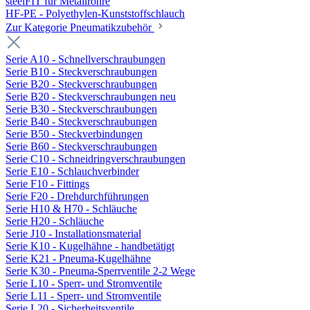
steelFIT für Metallrohre
HF-PE - Polyethylen-Kunststoffschlauch
Zur Kategorie Pneumatikzubehör
Serie A10 - Schnellverschraubungen
Serie B10 - Steckverschraubungen
Serie B20 - Steckverschraubungen
Serie B20 - Steckverschraubungen neu
Serie B30 - Steckverschraubungen
Serie B40 - Steckverschraubungen
Serie B50 - Steckverbindungen
Serie B60 - Steckverschraubungen
Serie C10 - Schneidringverschraubungen
Serie E10 - Schlauchverbinder
Serie F10 - Fittings
Serie F20 - Drehdurchführungen
Serie H10 & H70 - Schläuche
Serie H20 - Schläuche
Serie J10 - Installationsmaterial
Serie K10 - Kugelhähne - handbetätigt
Serie K21 - Pneuma-Kugelhähne
Serie K30 - Pneuma-Sperrventile 2-2 Wege
Serie L10 - Sperr- und Stromventile
Serie L11 - Sperr- und Stromventile
Serie L20 - Sicherheitsventile