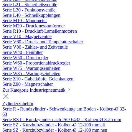
Serie L21 - Sicherheitsventile
Serie L30 - Funktionsventile
Serie L40 - Schnellkupplungen
Serie M10 - Manometer
Serie M20 - Druckmessumformer
Serie R10 - Druckluft-Lamellenmotoren
Serie V10 - Magnetventile
Serie V60 - Druck- und Temperaturschalter
Serie V80 - Zähler- und Zeitventile
Serie W40 - Feinfilter
Serie W50 - Druckregler
Serie W60 - Proportionaldruckregler
Serie W75 - Wartungseinheiten
Serie W85 - Wartungseinheiten
Serie Z10 - Gabelköpfe, Gelenkaugen
Serie Z90 - Magnetschalter
Zur Kategorie Industriepneumatik
Zylinderzubehör
Serie R - Rundzylinder - Schwenkauge am Boden - Kolben-Ø 32-
63
Serie RST - Rundzylinder nach ISO 6432 - Kolben-Ø 8-25 mm
Serie SZ - Kurzhubzylinder - Kolben-Ø 12-100 mm alt
Serie SZ - Kurzhubzylinder - Kolben-Ø 12-100 mm neu