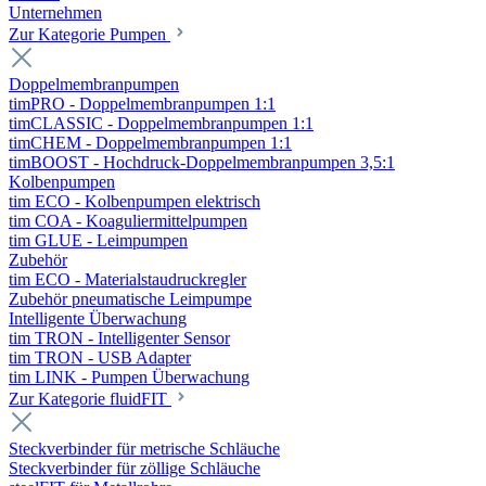
Unternehmen
Zur Kategorie Pumpen
Doppelmembranpumpen
timPRO - Doppelmembranpumpen 1:1
timCLASSIC - Doppelmembranpumpen 1:1
timCHEM - Doppelmembranpumpen 1:1
timBOOST - Hochdruck-Doppelmembranpumpen 3,5:1
Kolbenpumpen
tim ECO - Kolbenpumpen elektrisch
tim COA - Koaguliermittelpumpen
tim GLUE - Leimpumpen
Zubehör
tim ECO - Materialstaudruckregler
Zubehör pneumatische Leimpumpe
Intelligente Überwachung
tim TRON - Intelligenter Sensor
tim TRON - USB Adapter
tim LINK - Pumpen Überwachung
Zur Kategorie fluidFIT
Steckverbinder für metrische Schläuche
Steckverbinder für zöllige Schläuche