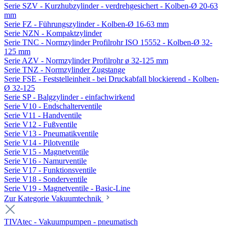
Serie SZV - Kurzhubzylinder - verdrehgesichert - Kolben-Ø 20-63
mm
Serie FZ - Führungszylinder - Kolben-Ø 16-63 mm
Serie NZN - Kompaktzylinder
Serie TNC - Normzylinder Profilrohr ISO 15552 - Kolben-Ø 32-
125 mm
Serie AZV - Normzylinder Profilrohr ø 32-125 mm
Serie TNZ - Normzylinder Zugstange
Serie FSE - Feststelleinheit - bei Druckabfall blockierend - Kolben-
Ø 32-125
Serie SP - Balgzylinder - einfachwirkend
Serie V10 - Endschalterventile
Serie V11 - Handventile
Serie V12 - Fußventile
Serie V13 - Pneumatikventile
Serie V14 - Pilotventile
Serie V15 - Magnetventile
Serie V16 - Namurventile
Serie V17 - Funktionsventile
Serie V18 - Sonderventile
Serie V19 - Magnetventile - Basic-Line
Zur Kategorie Vakuumtechnik
TIVAtec - Vakuumpumpen - pneumatisch