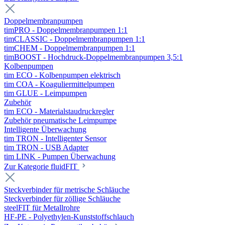
Doppelmembranpumpen
timPRO - Doppelmembranpumpen 1:1
timCLASSIC - Doppelmembranpumpen 1:1
timCHEM - Doppelmembranpumpen 1:1
timBOOST - Hochdruck-Doppelmembranpumpen 3,5:1
Kolbenpumpen
tim ECO - Kolbenpumpen elektrisch
tim COA - Koaguliermittelpumpen
tim GLUE - Leimpumpen
Zubehör
tim ECO - Materialstaudruckregler
Zubehör pneumatische Leimpumpe
Intelligente Überwachung
tim TRON - Intelligenter Sensor
tim TRON - USB Adapter
tim LINK - Pumpen Überwachung
Zur Kategorie fluidFIT
Steckverbinder für metrische Schläuche
Steckverbinder für zöllige Schläuche
steelFIT für Metallrohre
HF-PE - Polyethylen-Kunststoffschlauch