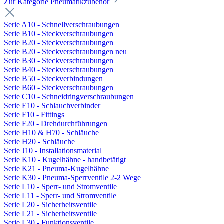
Zur Kategorie Pneumatikzubehör
Serie A10 - Schnellverschraubungen
Serie B10 - Steckverschraubungen
Serie B20 - Steckverschraubungen
Serie B20 - Steckverschraubungen neu
Serie B30 - Steckverschraubungen
Serie B40 - Steckverschraubungen
Serie B50 - Steckverbindungen
Serie B60 - Steckverschraubungen
Serie C10 - Schneidringverschraubungen
Serie E10 - Schlauchverbinder
Serie F10 - Fittings
Serie F20 - Drehdurchführungen
Serie H10 & H70 - Schläuche
Serie H20 - Schläuche
Serie J10 - Installationsmaterial
Serie K10 - Kugelhähne - handbetätigt
Serie K21 - Pneuma-Kugelhähne
Serie K30 - Pneuma-Sperrventile 2-2 Wege
Serie L10 - Sperr- und Stromventile
Serie L11 - Sperr- und Stromventile
Serie L20 - Sicherheitsventile
Serie L21 - Sicherheitsventile
Serie L30 - Funktionsventile