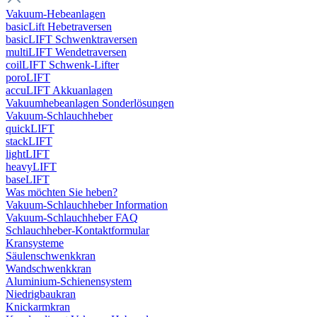
Vakuum-Hebeanlagen
basicLift Hebetraversen
basicLIFT Schwenktraversen
multiLIFT Wendetraversen
coilLIFT Schwenk-Lifter
poroLIFT
accuLIFT Akkuanlagen
Vakuumhebeanlagen Sonderlösungen
Vakuum-Schlauchheber
quickLIFT
stackLIFT
lightLIFT
heavyLIFT
baseLIFT
Was möchten Sie heben?
Vakuum-Schlauchheber Information
Vakuum-Schlauchheber FAQ
Schlauchheber-Kontaktformular
Kransysteme
Säulenschwenkkran
Wandschwenkkran
Aluminium-Schienensystem
Niedrigbaukran
Knickarmkran