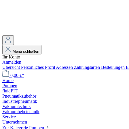
Menü schließen
Ihr Konto
Anmelden
Übersicht
Persönliches Profil
Adressen
Zahlungsarten
Bestellungen
E
0,00 €*
Home
Pumpen
fluidFIT
Pneumatikzubehör
Industriepneumatik
Vakuumtechnik
Vakuumhebetechnik
Service
Unternehmen
Zur Kategorie Pumpen