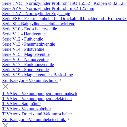
Serie TNC - Normzylinder Profilrohr ISO 15552 - Kolben-Ø 32-12
Serie AZV - Normzylinder Profilrohr ø 32-125 mm
Serie TNZ - Normzylinder Zugstange
Serie FSE - Feststelleinheit - bei Druckabfall blockierend - Kolben-
Serie SP - Balgzylinder - einfachwirkend
Serie V10 - Endschalterventile
Serie V11 - Handventile
Serie V12 - Fußventile
Serie V13 - Pneumatikventile
Serie V14 - Pilotventile
Serie V15 - Magnetventile
Serie V16 - Namurventile
Serie V17 - Funktionsventile
Serie V18 - Sonderventile
Serie V19 - Magnetventile - Basic-Line
Zur Kategorie Vakuumtechnik
TIVAtec - Vakuumpumpen - pneumatisch
TIVAtec - Vakuumpumpen - elektrisch
TIVAtec - Saugnäpfe
TIVAtec - Vakuumzubehör
TIVAtec - Druck- und Vakuumschalter
Zur Kategorie Vakuumhebetechnik