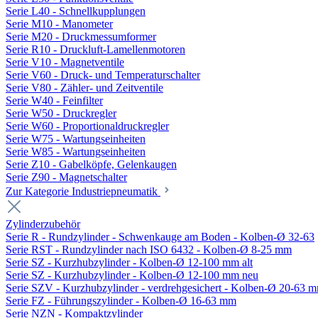
Serie L40 - Schnellkupplungen
Serie M10 - Manometer
Serie M20 - Druckmessumformer
Serie R10 - Druckluft-Lamellenmotoren
Serie V10 - Magnetventile
Serie V60 - Druck- und Temperaturschalter
Serie V80 - Zähler- und Zeitventile
Serie W40 - Feinfilter
Serie W50 - Druckregler
Serie W60 - Proportionaldruckregler
Serie W75 - Wartungseinheiten
Serie W85 - Wartungseinheiten
Serie Z10 - Gabelköpfe, Gelenkaugen
Serie Z90 - Magnetschalter
Zur Kategorie Industriepneumatik
Zylinderzubehör
Serie R - Rundzylinder - Schwenkauge am Boden - Kolben-Ø 32-63
Serie RST - Rundzylinder nach ISO 6432 - Kolben-Ø 8-25 mm
Serie SZ - Kurzhubzylinder - Kolben-Ø 12-100 mm alt
Serie SZ - Kurzhubzylinder - Kolben-Ø 12-100 mm neu
Serie SZV - Kurzhubzylinder - verdrehgesichert - Kolben-Ø 20-63 
Serie FZ - Führungszylinder - Kolben-Ø 16-63 mm
Serie NZN - Kompaktzylinder