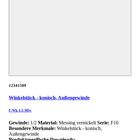
12341509
Winkelstück - konisch, Außengewinde
F-Wk-1/2-MSv
Gewinde:
1/2
Material:
Messing vernickelt
Serie:
F10
Besondere Merkmale:
Winkelstück - konisch,
Außengewinde
Produktspezifische Downloads: