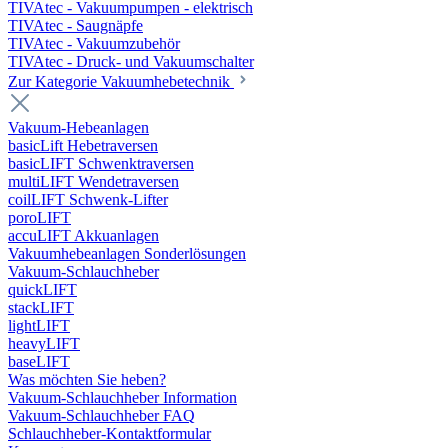
TIVAtec - Vakuumpumpen - elektrisch
TIVAtec - Saugnäpfe
TIVAtec - Vakuumzubehör
TIVAtec - Druck- und Vakuumschalter
Zur Kategorie Vakuumhebetechnik
Vakuum-Hebeanlagen
basicLift Hebetraversen
basicLIFT Schwenktraversen
multiLIFT Wendetraversen
coilLIFT Schwenk-Lifter
poroLIFT
accuLIFT Akkuanlagen
Vakuumhebeanlagen Sonderlösungen
Vakuum-Schlauchheber
quickLIFT
stackLIFT
lightLIFT
heavyLIFT
baseLIFT
Was möchten Sie heben?
Vakuum-Schlauchheber Information
Vakuum-Schlauchheber FAQ
Schlauchheber-Kontaktformular