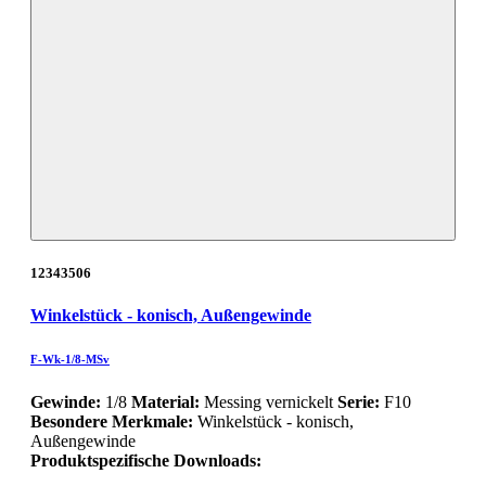
12343506
Winkelstück - konisch, Außengewinde
F-Wk-1/8-MSv
Gewinde:
1/8
Material:
Messing vernickelt
Serie:
F10
Besondere Merkmale:
Winkelstück - konisch,
Außengewinde
Produktspezifische Downloads: