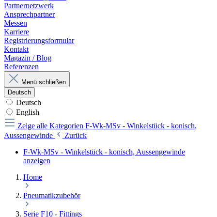
Partnernetzwerk
Ansprechpartner
Messen
Karriere
Registrierungsformular
Kontakt
Magazin / Blog
Referenzen
Menü schließen
Deutsch
Deutsch
English
Zeige alle Kategorien
F-Wk-MSv - Winkelstück - konisch,
Aussengewinde
Zurück
F-Wk-MSv - Winkelstück - konisch, Aussengewinde
anzeigen
Home
Pneumatikzubehör
Serie F10 - Fittings