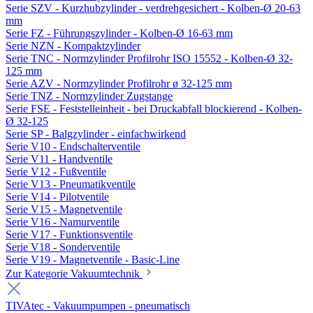
Serie SZV - Kurzhubzylinder - verdrehgesichert - Kolben-Ø 20-63
mm
Serie FZ - Führungszylinder - Kolben-Ø 16-63 mm
Serie NZN - Kompaktzylinder
Serie TNC - Normzylinder Profilrohr ISO 15552 - Kolben-Ø 32-
125 mm
Serie AZV - Normzylinder Profilrohr ø 32-125 mm
Serie TNZ - Normzylinder Zugstange
Serie FSE - Feststelleinheit - bei Druckabfall blockierend - Kolben-
Ø 32-125
Serie SP - Balgzylinder - einfachwirkend
Serie V10 - Endschalterventile
Serie V11 - Handventile
Serie V12 - Fußventile
Serie V13 - Pneumatikventile
Serie V14 - Pilotventile
Serie V15 - Magnetventile
Serie V16 - Namurventile
Serie V17 - Funktionsventile
Serie V18 - Sonderventile
Serie V19 - Magnetventile - Basic-Line
Zur Kategorie Vakuumtechnik
TIVAtec - Vakuumpumpen - pneumatisch