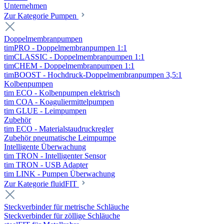
Unternehmen
Zur Kategorie Pumpen
Doppelmembranpumpen
timPRO - Doppelmembranpumpen 1:1
timCLASSIC - Doppelmembranpumpen 1:1
timCHEM - Doppelmembranpumpen 1:1
timBOOST - Hochdruck-Doppelmembranpumpen 3,5:1
Kolbenpumpen
tim ECO - Kolbenpumpen elektrisch
tim COA - Koaguliermittelpumpen
tim GLUE - Leimpumpen
Zubehör
tim ECO - Materialstaudruckregler
Zubehör pneumatische Leimpumpe
Intelligente Überwachung
tim TRON - Intelligenter Sensor
tim TRON - USB Adapter
tim LINK - Pumpen Überwachung
Zur Kategorie fluidFIT
Steckverbinder für metrische Schläuche
Steckverbinder für zöllige Schläuche