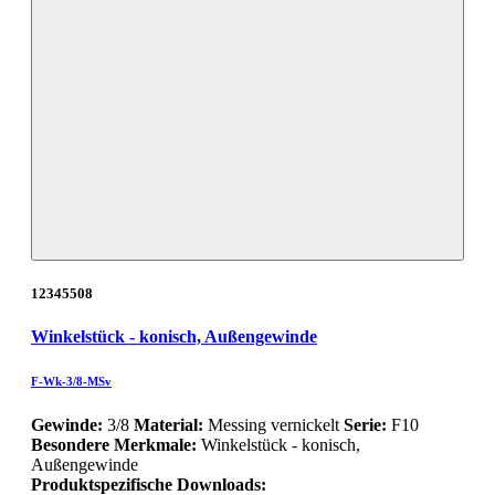
12345508
Winkelstück - konisch, Außengewinde
F-Wk-3/8-MSv
Gewinde:
3/8
Material:
Messing vernickelt
Serie:
F10
Besondere Merkmale:
Winkelstück - konisch,
Außengewinde
Produktspezifische Downloads: