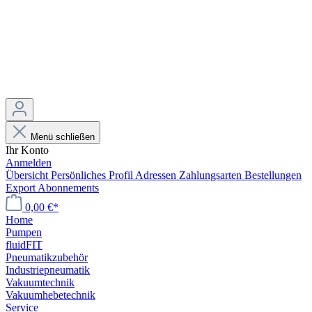
Menü schließen
Ihr Konto
Anmelden
Übersicht
Persönliches Profil
Adressen
Zahlungsarten
Bestellungen
Export
Abonnements
0,00 €*
Home
Pumpen
fluidFIT
Pneumatikzubehör
Industriepneumatik
Vakuumtechnik
Vakuumhebetechnik
Service