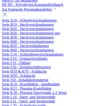
steelFIT für Metallrohre
HF-PE - Polyethylen-Kunststoffschlauch
Zur Kategorie Pneumatikzubehör
Serie A10 - Schnellverschraubungen
Serie B10 - Steckverschraubungen
Serie B20 - Steckverschraubungen
Serie B20 - Steckverschraubungen neu
Serie B30 - Steckverschraubungen
Serie B40 - Steckverschraubungen
Serie B50 - Steckverbindungen
Serie B60 - Steckverschraubungen
Serie C10 - Schneidringverschraubungen
Serie E10 - Schlauchverbinder
Serie F10 - Fittings
Serie F20 - Drehdurchführungen
Serie H10 & H70 - Schläuche
Serie H20 - Schläuche
Serie J10 - Installationsmaterial
Serie K10 - Kugelhähne - handbetätigt
Serie K21 - Pneuma-Kugelhähne
Serie K30 - Pneuma-Sperrventile 2-2 Wege
Serie L10 - Sperr- und Stromventile
Serie L11 - Sperr- und Stromventile
Serie L20 - Sicherheitsventile