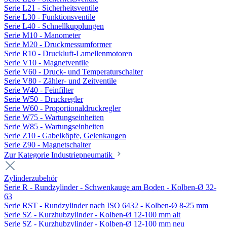
Serie L21 - Sicherheitsventile
Serie L30 - Funktionsventile
Serie L40 - Schnellkupplungen
Serie M10 - Manometer
Serie M20 - Druckmessumformer
Serie R10 - Druckluft-Lamellenmotoren
Serie V10 - Magnetventile
Serie V60 - Druck- und Temperaturschalter
Serie V80 - Zähler- und Zeitventile
Serie W40 - Feinfilter
Serie W50 - Druckregler
Serie W60 - Proportionaldruckregler
Serie W75 - Wartungseinheiten
Serie W85 - Wartungseinheiten
Serie Z10 - Gabelköpfe, Gelenkaugen
Serie Z90 - Magnetschalter
Zur Kategorie Industriepneumatik
Zylinderzubehör
Serie R - Rundzylinder - Schwenkauge am Boden - Kolben-Ø 32-
63
Serie RST - Rundzylinder nach ISO 6432 - Kolben-Ø 8-25 mm
Serie SZ - Kurzhubzylinder - Kolben-Ø 12-100 mm alt
Serie SZ - Kurzhubzylinder - Kolben-Ø 12-100 mm neu