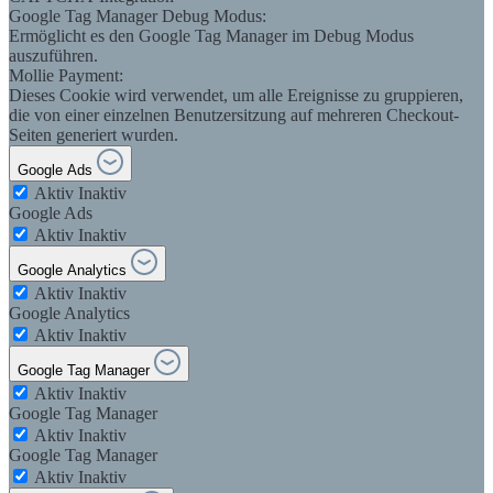
Google Tag Manager Debug Modus:
Ermöglicht es den Google Tag Manager im Debug Modus
auszuführen.
Mollie Payment:
Dieses Cookie wird verwendet, um alle Ereignisse zu gruppieren,
die von einer einzelnen Benutzersitzung auf mehreren Checkout-
Seiten generiert wurden.
Google Ads
Aktiv
Inaktiv
Google Ads
Aktiv
Inaktiv
Google Analytics
Aktiv
Inaktiv
Google Analytics
Aktiv
Inaktiv
Google Tag Manager
Aktiv
Inaktiv
Google Tag Manager
Aktiv
Inaktiv
Google Tag Manager
Aktiv
Inaktiv