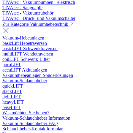
TIVAtec - Vakuumpumpen - elektrisch
TIVAtec - Saugnäpfe
TIVAtec - Vakuumzubehör
TIVAtec - Druck- und Vakuumschalter
Zur Kategorie Vakuumhebetechnik
Vakuum-Hebeanlagen
basicLift Hebetraversen
basicLIFT Schwenktraversen
multiLIFT Wendetraversen
coilLIFT Schwenk-Lifter
poroLIFT
accuLIFT Akkuanlagen
Vakuumhebeanlagen Sonderlösungen
Vakuum-Schlauchheber
quickLIFT
stackLIFT
lightLIFT
heavyLIFT
baseLIFT
Was möchten Sie heben?
Vakuum-Schlauchheber Information
Vakuum-Schlauchheber FAQ
Schlauchheber-Kontaktformular