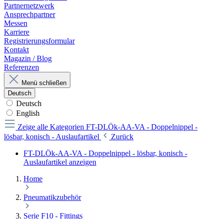
Partnernetzwerk
Ansprechpartner
Messen
Karriere
Registrierungsformular
Kontakt
Magazin / Blog
Referenzen
Menü schließen
Deutsch
Deutsch
English
Zeige alle Kategorien
FT-DLÖk-AA-VA - Doppelnippel -
lösbar, konisch - Auslaufartikel
Zurück
FT-DLÖk-AA-VA - Doppelnippel - lösbar, konisch -
Auslaufartikel anzeigen
Home
Pneumatikzubehör
Serie F10 - Fittings