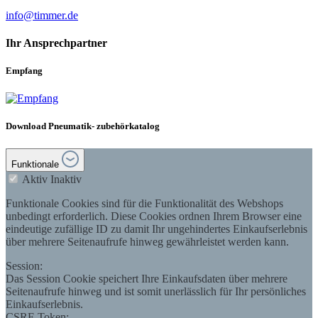
info@timmer.de
Ihr Ansprechpartner
Empfang
Download Pneumatik- zubehörkatalog
Funktionale
Aktiv
Inaktiv
Funktionale Cookies sind für die Funktionalität des Webshops
unbedingt erforderlich. Diese Cookies ordnen Ihrem Browser eine
eindeutige zufällige ID zu damit Ihr ungehindertes Einkaufserlebnis
über mehrere Seitenaufrufe hinweg gewährleistet werden kann.
Session:
Das Session Cookie speichert Ihre Einkaufsdaten über mehrere
Seitenaufrufe hinweg und ist somit unerlässlich für Ihr persönliches
Einkaufserlebnis.
CSRF-Token: