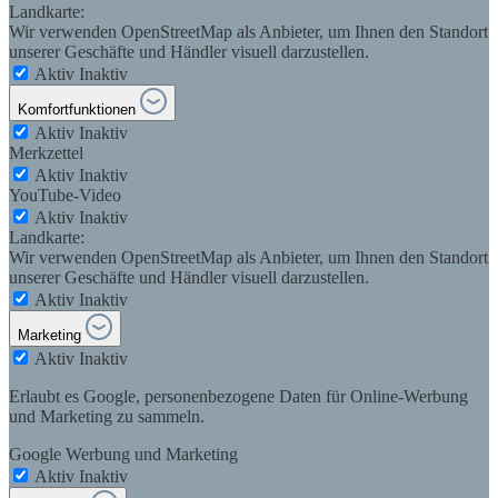
Landkarte:
Wir verwenden OpenStreetMap als Anbieter, um Ihnen den Standort
unserer Geschäfte und Händler visuell darzustellen.
Aktiv
Inaktiv
Komfortfunktionen
Aktiv
Inaktiv
Merkzettel
Aktiv
Inaktiv
YouTube-Video
Aktiv
Inaktiv
Landkarte:
Wir verwenden OpenStreetMap als Anbieter, um Ihnen den Standort
unserer Geschäfte und Händler visuell darzustellen.
Aktiv
Inaktiv
Marketing
Aktiv
Inaktiv
Erlaubt es Google, personenbezogene Daten für Online-Werbung
und Marketing zu sammeln.
Google Werbung und Marketing
Aktiv
Inaktiv