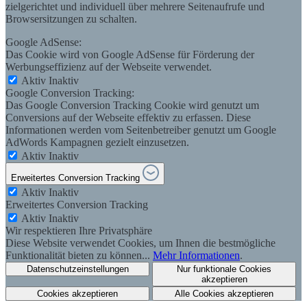
zielgerichtet und individuell über mehrere Seitenaufrufe und
Browsersitzungen zu schalten.
Google AdSense:
Das Cookie wird von Google AdSense für Förderung der
Werbungseffizienz auf der Webseite verwendet.
Aktiv
Inaktiv
Google Conversion Tracking:
Das Google Conversion Tracking Cookie wird genutzt um
Conversions auf der Webseite effektiv zu erfassen. Diese
Informationen werden vom Seitenbetreiber genutzt um Google
AdWords Kampagnen gezielt einzusetzen.
Aktiv
Inaktiv
Erweitertes Conversion Tracking
Aktiv
Inaktiv
Erweitertes Conversion Tracking
Aktiv
Inaktiv
Wir respektieren Ihre Privatsphäre
Diese Website verwendet Cookies, um Ihnen die bestmögliche
Funktionalität bieten zu können...
Mehr Informationen
.
Datenschutzeinstellungen
Nur funktionale Cookies
akzeptieren
Cookies akzeptieren
Alle Cookies akzeptieren