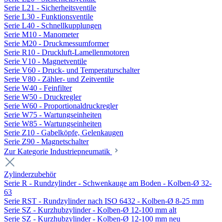
Serie L21 - Sicherheitsventile
Serie L30 - Funktionsventile
Serie L40 - Schnellkupplungen
Serie M10 - Manometer
Serie M20 - Druckmessumformer
Serie R10 - Druckluft-Lamellenmotoren
Serie V10 - Magnetventile
Serie V60 - Druck- und Temperaturschalter
Serie V80 - Zähler- und Zeitventile
Serie W40 - Feinfilter
Serie W50 - Druckregler
Serie W60 - Proportionaldruckregler
Serie W75 - Wartungseinheiten
Serie W85 - Wartungseinheiten
Serie Z10 - Gabelköpfe, Gelenkaugen
Serie Z90 - Magnetschalter
Zur Kategorie Industriepneumatik
Zylinderzubehör
Serie R - Rundzylinder - Schwenkauge am Boden - Kolben-Ø 32-
63
Serie RST - Rundzylinder nach ISO 6432 - Kolben-Ø 8-25 mm
Serie SZ - Kurzhubzylinder - Kolben-Ø 12-100 mm alt
Serie SZ - Kurzhubzylinder - Kolben-Ø 12-100 mm neu