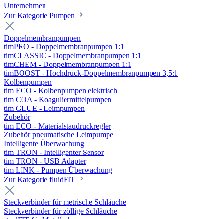
Unternehmen
Zur Kategorie Pumpen
Doppelmembranpumpen
timPRO - Doppelmembranpumpen 1:1
timCLASSIC - Doppelmembranpumpen 1:1
timCHEM - Doppelmembranpumpen 1:1
timBOOST - Hochdruck-Doppelmembranpumpen 3,5:1
Kolbenpumpen
tim ECO - Kolbenpumpen elektrisch
tim COA - Koaguliermittelpumpen
tim GLUE - Leimpumpen
Zubehör
tim ECO - Materialstaudruckregler
Zubehör pneumatische Leimpumpe
Intelligente Überwachung
tim TRON - Intelligenter Sensor
tim TRON - USB Adapter
tim LINK - Pumpen Überwachung
Zur Kategorie fluidFIT
Steckverbinder für metrische Schläuche
Steckverbinder für zöllige Schläuche