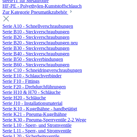
steelFIT für Metallrohre
HF-PE - Polyethylen-Kunststoffschlauch
Zur Kategorie Pneumatikzubehör
Serie A10 - Schnellverschraubungen
Serie B10 - Steckverschraubungen
Serie B20 - Steckverschraubungen
Serie B20 - Steckverschraubungen neu
Serie B30 - Steckverschraubungen
Serie B40 - Steckverschraubungen
Serie B50 - Steckverbindungen
Serie B60 - Steckverschraubungen
Serie C10 - Schneidringverschraubungen
Serie E10 - Schlauchverbinder
Serie F10 - Fittings
Serie F20 - Drehdurchführungen
Serie H10 & H70 - Schläuche
Serie H20 - Schläuche
Serie J10 - Installationsmaterial
Serie K10 - Kugelhähne - handbetätigt
Serie K21 - Pneuma-Kugelhähne
Serie K30 - Pneuma-Sperrventile 2-2 Wege
Serie L10 - Sperr- und Stromventile
Serie L11 - Sperr- und Stromventile
Serie L20 - Sicherheitsventile