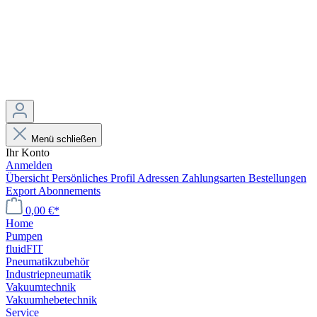
Menü schließen
Ihr Konto
Anmelden
Übersicht
Persönliches Profil
Adressen
Zahlungsarten
Bestellungen
Export
Abonnements
0,00 €*
Home
Pumpen
fluidFIT
Pneumatikzubehör
Industriepneumatik
Vakuumtechnik
Vakuumhebetechnik
Service