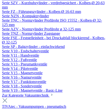
Serie SZV - Kurzhubzylinder - verdrehgesichert - Kolben-Ø 20-63
mm
Serie FZ - Führungszylinder - Kolben-Ø 16-63 mm
Serie NZN - Kompaktzylinder
Serie TNC - Normzylinder Profilrohr ISO 15552 - Kolben-Ø 32-
125 mm
Serie AZV - Normzylinder Profilrohr ø 32-125 mm
Serie TNZ - Normzylinder Zugstange
Serie FSE - Feststelleinheit - bei Druckabfall blockierend - Kolben-
Ø 32-125
Serie SP - Balgzylinder - einfachwirkend
Serie V10 - Endschalterventile
Serie V11 - Handventile
Serie V12 - Fußventile
Serie V13 - Pneumatikventile
Serie V14 - Pilotventile
Serie V15 - Magnetventile
Serie V16 - Namurventile
Serie V17 - Funktionsventile
Serie V18 - Sonderventile
Serie V19 - Magnetventile - Basic-Line
Zur Kategorie Vakuumtechnik
TIVAtec - Vakuumpumpen - pneumatisch