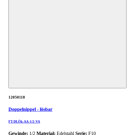
12050118
Doppelnippel - lösbar
FT-DLÖk-AA-1/2-VA
Gewinde:
1/2
Material:
Edelstahl
Serie:
F10