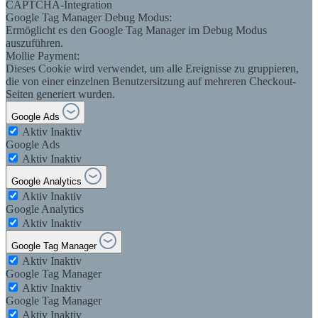
CAPTCHA-Integration
Google Tag Manager Debug Modus:
Ermöglicht es den Google Tag Manager im Debug Modus
auszuführen.
Mollie Payment:
Dieses Cookie wird verwendet, um alle Ereignisse zu gruppieren,
die von einer einzelnen Benutzersitzung auf mehreren Checkout-
Seiten generiert wurden.
Google Ads
Aktiv
Inaktiv
Google Ads
Aktiv
Inaktiv
Google Analytics
Aktiv
Inaktiv
Google Analytics
Aktiv
Inaktiv
Google Tag Manager
Aktiv
Inaktiv
Google Tag Manager
Aktiv
Inaktiv
Google Tag Manager
Aktiv
Inaktiv