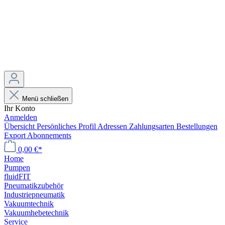
Menü schließen
Ihr Konto
Anmelden
Übersicht
Persönliches Profil
Adressen
Zahlungsarten
Bestellungen
Export
Abonnements
0,00 €*
Home
Pumpen
fluidFIT
Pneumatikzubehör
Industriepneumatik
Vakuumtechnik
Vakuumhebetechnik
Service