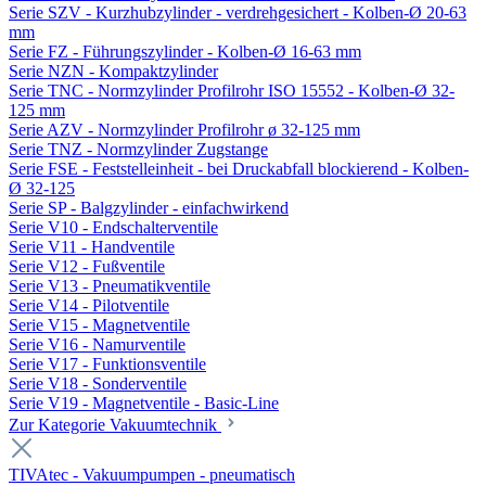
Serie SZV - Kurzhubzylinder - verdrehgesichert - Kolben-Ø 20-63
mm
Serie FZ - Führungszylinder - Kolben-Ø 16-63 mm
Serie NZN - Kompaktzylinder
Serie TNC - Normzylinder Profilrohr ISO 15552 - Kolben-Ø 32-
125 mm
Serie AZV - Normzylinder Profilrohr ø 32-125 mm
Serie TNZ - Normzylinder Zugstange
Serie FSE - Feststelleinheit - bei Druckabfall blockierend - Kolben-
Ø 32-125
Serie SP - Balgzylinder - einfachwirkend
Serie V10 - Endschalterventile
Serie V11 - Handventile
Serie V12 - Fußventile
Serie V13 - Pneumatikventile
Serie V14 - Pilotventile
Serie V15 - Magnetventile
Serie V16 - Namurventile
Serie V17 - Funktionsventile
Serie V18 - Sonderventile
Serie V19 - Magnetventile - Basic-Line
Zur Kategorie Vakuumtechnik
TIVAtec - Vakuumpumpen - pneumatisch