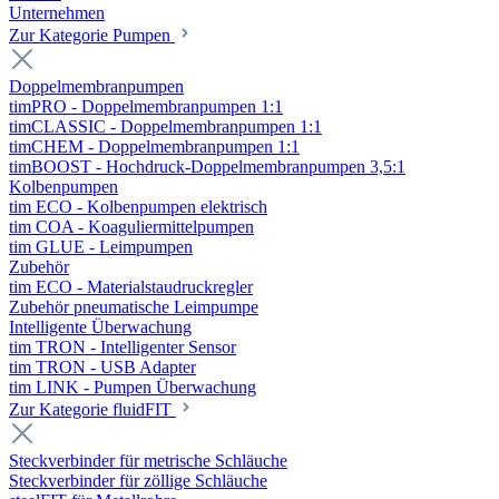
Unternehmen
Zur Kategorie Pumpen
Doppelmembranpumpen
timPRO - Doppelmembranpumpen 1:1
timCLASSIC - Doppelmembranpumpen 1:1
timCHEM - Doppelmembranpumpen 1:1
timBOOST - Hochdruck-Doppelmembranpumpen 3,5:1
Kolbenpumpen
tim ECO - Kolbenpumpen elektrisch
tim COA - Koaguliermittelpumpen
tim GLUE - Leimpumpen
Zubehör
tim ECO - Materialstaudruckregler
Zubehör pneumatische Leimpumpe
Intelligente Überwachung
tim TRON - Intelligenter Sensor
tim TRON - USB Adapter
tim LINK - Pumpen Überwachung
Zur Kategorie fluidFIT
Steckverbinder für metrische Schläuche
Steckverbinder für zöllige Schläuche