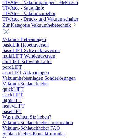
TIVAtec - Vakuumpumpen - elektrisch
TIVAtec - Saugnäpfe
TIVAtec - Vakuumzubehör
TIVAtec - Druck- und Vakuumschalter
Zur Kategorie Vakuumhebetechnik
Vakuum-Hebeanlagen
basicLift Hebetraversen
basicLIFT Schwenktraversen
multiLIFT Wendetraversen
coilLIFT Schwenk-Lifter
poroLIFT
accuLIFT Akkuanlagen
Vakuumhebeanlagen Sonderlösungen
Vakuum-Schlauchheber
quickLIFT
stackLIFT
lightLIFT
heavyLIFT
baseLIFT
Was möchten Sie heben?
Vakuum-Schlauchheber Information
Vakuum-Schlauchheber FAQ
Schlauchheber-Kontaktformular