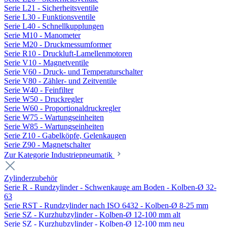
Serie L21 - Sicherheitsventile
Serie L30 - Funktionsventile
Serie L40 - Schnellkupplungen
Serie M10 - Manometer
Serie M20 - Druckmessumformer
Serie R10 - Druckluft-Lamellenmotoren
Serie V10 - Magnetventile
Serie V60 - Druck- und Temperaturschalter
Serie V80 - Zähler- und Zeitventile
Serie W40 - Feinfilter
Serie W50 - Druckregler
Serie W60 - Proportionaldruckregler
Serie W75 - Wartungseinheiten
Serie W85 - Wartungseinheiten
Serie Z10 - Gabelköpfe, Gelenkaugen
Serie Z90 - Magnetschalter
Zur Kategorie Industriepneumatik
Zylinderzubehör
Serie R - Rundzylinder - Schwenkauge am Boden - Kolben-Ø 32-
63
Serie RST - Rundzylinder nach ISO 6432 - Kolben-Ø 8-25 mm
Serie SZ - Kurzhubzylinder - Kolben-Ø 12-100 mm alt
Serie SZ - Kurzhubzylinder - Kolben-Ø 12-100 mm neu