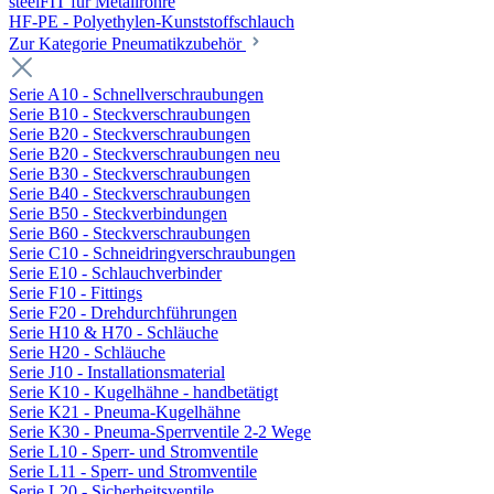
steelFIT für Metallrohre
HF-PE - Polyethylen-Kunststoffschlauch
Zur Kategorie Pneumatikzubehör
Serie A10 - Schnellverschraubungen
Serie B10 - Steckverschraubungen
Serie B20 - Steckverschraubungen
Serie B20 - Steckverschraubungen neu
Serie B30 - Steckverschraubungen
Serie B40 - Steckverschraubungen
Serie B50 - Steckverbindungen
Serie B60 - Steckverschraubungen
Serie C10 - Schneidringverschraubungen
Serie E10 - Schlauchverbinder
Serie F10 - Fittings
Serie F20 - Drehdurchführungen
Serie H10 & H70 - Schläuche
Serie H20 - Schläuche
Serie J10 - Installationsmaterial
Serie K10 - Kugelhähne - handbetätigt
Serie K21 - Pneuma-Kugelhähne
Serie K30 - Pneuma-Sperrventile 2-2 Wege
Serie L10 - Sperr- und Stromventile
Serie L11 - Sperr- und Stromventile
Serie L20 - Sicherheitsventile