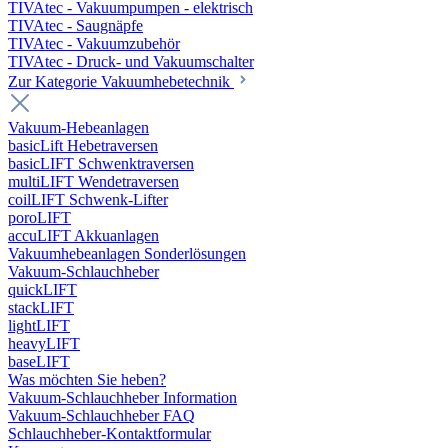
TIVAtec - Vakuumpumpen - elektrisch
TIVAtec - Saugnäpfe
TIVAtec - Vakuumzubehör
TIVAtec - Druck- und Vakuumschalter
Zur Kategorie Vakuumhebetechnik
Vakuum-Hebeanlagen
basicLift Hebetraversen
basicLIFT Schwenktraversen
multiLIFT Wendetraversen
coilLIFT Schwenk-Lifter
poroLIFT
accuLIFT Akkuanlagen
Vakuumhebeanlagen Sonderlösungen
Vakuum-Schlauchheber
quickLIFT
stackLIFT
lightLIFT
heavyLIFT
baseLIFT
Was möchten Sie heben?
Vakuum-Schlauchheber Information
Vakuum-Schlauchheber FAQ
Schlauchheber-Kontaktformular