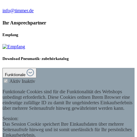
info@timmer.de
Ihr Ansprechpartner
Empfang
Download Pneumatik- zubehörkatalog
Funktionale
Aktiv
Inaktiv
Funktionale Cookies sind für die Funktionalität des Webshops
unbedingt erforderlich. Diese Cookies ordnen Ihrem Browser eine
eindeutige zufällige ID zu damit Ihr ungehindertes Einkaufserlebnis
über mehrere Seitenaufrufe hinweg gewährleistet werden kann.
Session:
Das Session Cookie speichert Ihre Einkaufsdaten über mehrere
Seitenaufrufe hinweg und ist somit unerlässlich für Ihr persönliches
Einkaufserlebnis.