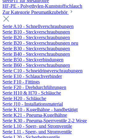
steelFIT für Metallrohre
HF-PE - Polyethylen-Kunststoffschlauch
Zur Kategorie Pneumatikzubehör
Serie A10 - Schnellverschraubungen
Serie B10 - Steckverschraubungen
Serie B20 - Steckverschraubungen
Serie B20 - Steckverschraubungen neu
Serie B30 - Steckverschraubungen
Serie B40 - Steckverschraubungen
Serie B50 - Steckverbindungen
Serie B60 - Steckverschraubungen
Serie C10 - Schneidringverschraubungen
Serie E10 - Schlauchverbinder
Serie F10 - Fittings
Serie F20 - Drehdurchführungen
Serie H10 & H70 - Schläuche
Serie H20 - Schläuche
Serie J10 - Installationsmaterial
Serie K10 - Kugelhähne - handbetätigt
Serie K21 - Pneuma-Kugelhähne
Serie K30 - Pneuma-Sperrventile 2-2 Wege
Serie L10 - Sperr- und Stromventile
Serie L11 - Sperr- und Stromventile
Serie L20 - Sicherheitsventile