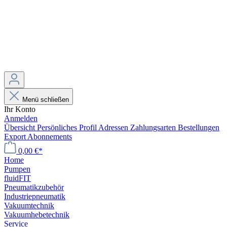
Menü schließen
Ihr Konto
Anmelden
Übersicht
Persönliches Profil
Adressen
Zahlungsarten
Bestellungen
Export
Abonnements
0,00 €*
Home
Pumpen
fluidFIT
Pneumatikzubehör
Industriepneumatik
Vakuumtechnik
Vakuumhebetechnik
Service