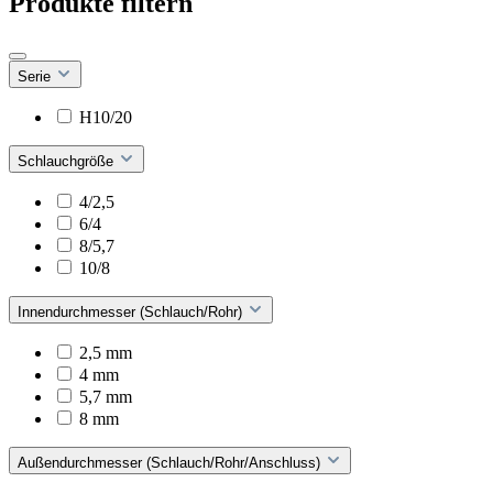
Produkte filtern
Serie
H10/20
Schlauchgröße
4/2,5
6/4
8/5,7
10/8
Innendurchmesser (Schlauch/Rohr)
2,5 mm
4 mm
5,7 mm
8 mm
Außendurchmesser (Schlauch/Rohr/Anschluss)