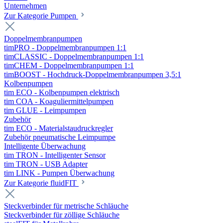
Unternehmen
Zur Kategorie Pumpen
Doppelmembranpumpen
timPRO - Doppelmembranpumpen 1:1
timCLASSIC - Doppelmembranpumpen 1:1
timCHEM - Doppelmembranpumpen 1:1
timBOOST - Hochdruck-Doppelmembranpumpen 3,5:1
Kolbenpumpen
tim ECO - Kolbenpumpen elektrisch
tim COA - Koaguliermittelpumpen
tim GLUE - Leimpumpen
Zubehör
tim ECO - Materialstaudruckregler
Zubehör pneumatische Leimpumpe
Intelligente Überwachung
tim TRON - Intelligenter Sensor
tim TRON - USB Adapter
tim LINK - Pumpen Überwachung
Zur Kategorie fluidFIT
Steckverbinder für metrische Schläuche
Steckverbinder für zöllige Schläuche