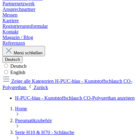
Partnernetzwerk
Ansprechpartner
Messen
Karriere
Registrierungsformular
Kontakt
Magazin / Blog
Referenzen
Menü schließen
Deutsch
Deutsch
English
Zeige alle Kategorien
H-PUC-blau - Kunststoffschlauch CO-
Polyurethan
Zurück
H-PUC-blau - Kunststoffschlauch CO-Polyurethan anzeigen
Home
Pneumatikzubehör
Serie H10 & H70 - Schläuche