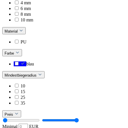
4 mm
6 mm
8 mm
10 mm
Material
PU
Farbe
blau
Mindestbiegeradius
10
15
25
35
Preis
Minimal
EUR