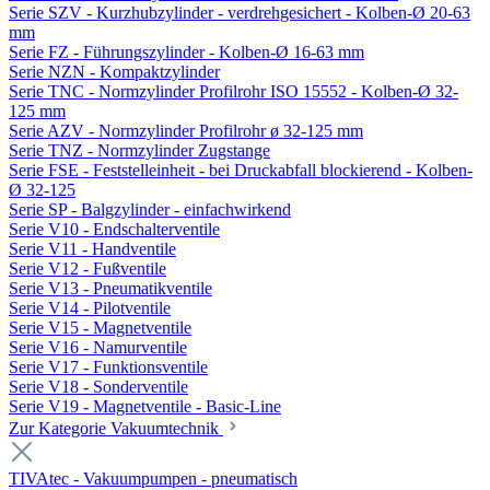
Serie SZV - Kurzhubzylinder - verdrehgesichert - Kolben-Ø 20-63
mm
Serie FZ - Führungszylinder - Kolben-Ø 16-63 mm
Serie NZN - Kompaktzylinder
Serie TNC - Normzylinder Profilrohr ISO 15552 - Kolben-Ø 32-
125 mm
Serie AZV - Normzylinder Profilrohr ø 32-125 mm
Serie TNZ - Normzylinder Zugstange
Serie FSE - Feststelleinheit - bei Druckabfall blockierend - Kolben-
Ø 32-125
Serie SP - Balgzylinder - einfachwirkend
Serie V10 - Endschalterventile
Serie V11 - Handventile
Serie V12 - Fußventile
Serie V13 - Pneumatikventile
Serie V14 - Pilotventile
Serie V15 - Magnetventile
Serie V16 - Namurventile
Serie V17 - Funktionsventile
Serie V18 - Sonderventile
Serie V19 - Magnetventile - Basic-Line
Zur Kategorie Vakuumtechnik
TIVAtec - Vakuumpumpen - pneumatisch