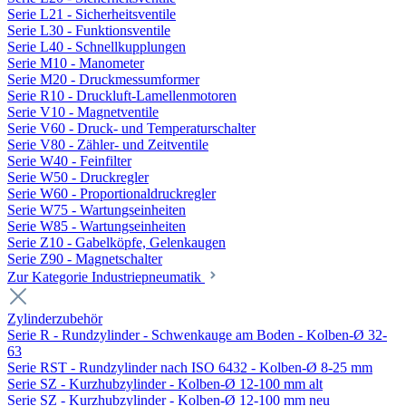
Serie L21 - Sicherheitsventile
Serie L30 - Funktionsventile
Serie L40 - Schnellkupplungen
Serie M10 - Manometer
Serie M20 - Druckmessumformer
Serie R10 - Druckluft-Lamellenmotoren
Serie V10 - Magnetventile
Serie V60 - Druck- und Temperaturschalter
Serie V80 - Zähler- und Zeitventile
Serie W40 - Feinfilter
Serie W50 - Druckregler
Serie W60 - Proportionaldruckregler
Serie W75 - Wartungseinheiten
Serie W85 - Wartungseinheiten
Serie Z10 - Gabelköpfe, Gelenkaugen
Serie Z90 - Magnetschalter
Zur Kategorie Industriepneumatik
Zylinderzubehör
Serie R - Rundzylinder - Schwenkauge am Boden - Kolben-Ø 32-
63
Serie RST - Rundzylinder nach ISO 6432 - Kolben-Ø 8-25 mm
Serie SZ - Kurzhubzylinder - Kolben-Ø 12-100 mm alt
Serie SZ - Kurzhubzylinder - Kolben-Ø 12-100 mm neu