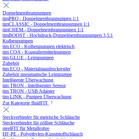
Doppelmembranpumpen
timPRO - Doppelmembranpumpen 1:1
timCLASSIC - Doppelmembranpumpen 1:1
timCHEM - Doppelmembranpumpen 1:1
timBOOST - Hochdruck-Doppelmembranpumpen 3,5:1
Kolbenpumpen
tim ECO - Kolbenpumpen elektrisch
tim COA - Koaguliermittelpumpen
tim GLUE - Leimpumpen
Zubehör
tim ECO - Materialstaudruckregler
Zubehör pneumatische Leimpumpe
Intelligente Überwachung
tim TRON - Intelligenter Sensor
tim TRON - USB Adapter
tim LINK - Pumpen Überwachung
Zur Kategorie fluidFIT
Steckverbinder für metrische Schläuche
Steckverbinder für zöllige Schläuche
steelFIT für Metallrohre
HF-PE - Polyethylen-Kunststoffschlauch