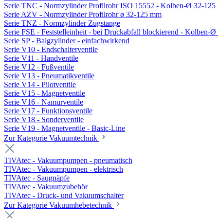
Serie TNC - Normzylinder Profilrohr ISO 15552 - Kolben-Ø 32-12
Serie AZV - Normzylinder Profilrohr ø 32-125 mm
Serie TNZ - Normzylinder Zugstange
Serie FSE - Feststelleinheit - bei Druckabfall blockierend - Kolben-
Serie SP - Balgzylinder - einfachwirkend
Serie V10 - Endschalterventile
Serie V11 - Handventile
Serie V12 - Fußventile
Serie V13 - Pneumatikventile
Serie V14 - Pilotventile
Serie V15 - Magnetventile
Serie V16 - Namurventile
Serie V17 - Funktionsventile
Serie V18 - Sonderventile
Serie V19 - Magnetventile - Basic-Line
Zur Kategorie Vakuumtechnik
TIVAtec - Vakuumpumpen - pneumatisch
TIVAtec - Vakuumpumpen - elektrisch
TIVAtec - Saugnäpfe
TIVAtec - Vakuumzubehör
TIVAtec - Druck- und Vakuumschalter
Zur Kategorie Vakuumhebetechnik