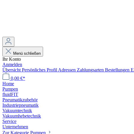
Menü schließen
Ihr Konto
Anmelden
Übersicht
Persönliches Profil
Adressen
Zahlungsarten
Bestellungen
E
0,00 €*
Home
Pumpen
fluidFIT
Pneumatikzubehör
Industriepneumatik
Vakuumtechnik
Vakuumhebetechnik
Service
Unternehmen
Zur Kategorie Pumpen