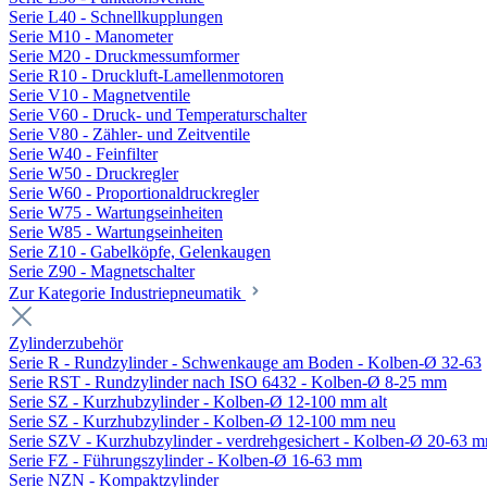
Serie L40 - Schnellkupplungen
Serie M10 - Manometer
Serie M20 - Druckmessumformer
Serie R10 - Druckluft-Lamellenmotoren
Serie V10 - Magnetventile
Serie V60 - Druck- und Temperaturschalter
Serie V80 - Zähler- und Zeitventile
Serie W40 - Feinfilter
Serie W50 - Druckregler
Serie W60 - Proportionaldruckregler
Serie W75 - Wartungseinheiten
Serie W85 - Wartungseinheiten
Serie Z10 - Gabelköpfe, Gelenkaugen
Serie Z90 - Magnetschalter
Zur Kategorie Industriepneumatik
Zylinderzubehör
Serie R - Rundzylinder - Schwenkauge am Boden - Kolben-Ø 32-63
Serie RST - Rundzylinder nach ISO 6432 - Kolben-Ø 8-25 mm
Serie SZ - Kurzhubzylinder - Kolben-Ø 12-100 mm alt
Serie SZ - Kurzhubzylinder - Kolben-Ø 12-100 mm neu
Serie SZV - Kurzhubzylinder - verdrehgesichert - Kolben-Ø 20-63 
Serie FZ - Führungszylinder - Kolben-Ø 16-63 mm
Serie NZN - Kompaktzylinder