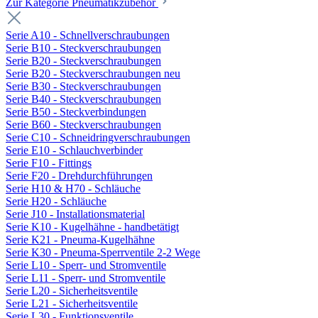
Zur Kategorie Pneumatikzubehör
Serie A10 - Schnellverschraubungen
Serie B10 - Steckverschraubungen
Serie B20 - Steckverschraubungen
Serie B20 - Steckverschraubungen neu
Serie B30 - Steckverschraubungen
Serie B40 - Steckverschraubungen
Serie B50 - Steckverbindungen
Serie B60 - Steckverschraubungen
Serie C10 - Schneidringverschraubungen
Serie E10 - Schlauchverbinder
Serie F10 - Fittings
Serie F20 - Drehdurchführungen
Serie H10 & H70 - Schläuche
Serie H20 - Schläuche
Serie J10 - Installationsmaterial
Serie K10 - Kugelhähne - handbetätigt
Serie K21 - Pneuma-Kugelhähne
Serie K30 - Pneuma-Sperrventile 2-2 Wege
Serie L10 - Sperr- und Stromventile
Serie L11 - Sperr- und Stromventile
Serie L20 - Sicherheitsventile
Serie L21 - Sicherheitsventile
Serie L30 - Funktionsventile