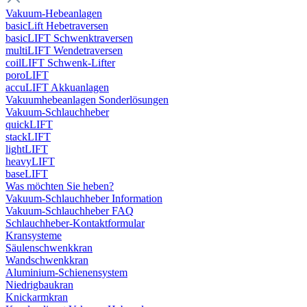
Vakuum-Hebeanlagen
basicLift Hebetraversen
basicLIFT Schwenktraversen
multiLIFT Wendetraversen
coilLIFT Schwenk-Lifter
poroLIFT
accuLIFT Akkuanlagen
Vakuumhebeanlagen Sonderlösungen
Vakuum-Schlauchheber
quickLIFT
stackLIFT
lightLIFT
heavyLIFT
baseLIFT
Was möchten Sie heben?
Vakuum-Schlauchheber Information
Vakuum-Schlauchheber FAQ
Schlauchheber-Kontaktformular
Kransysteme
Säulenschwenkkran
Wandschwenkkran
Aluminium-Schienensystem
Niedrigbaukran
Knickarmkran