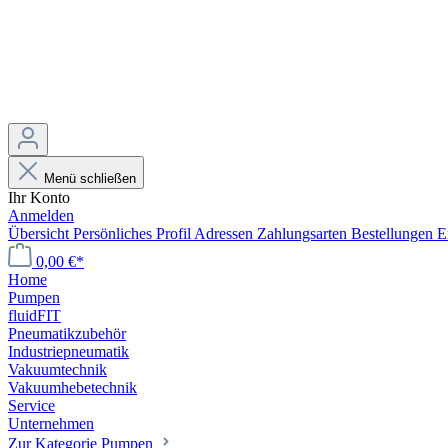
Menü schließen
Ihr Konto
Anmelden
Übersicht
Persönliches Profil
Adressen
Zahlungsarten
Bestellungen
E
0,00 €*
Home
Pumpen
fluidFIT
Pneumatikzubehör
Industriepneumatik
Vakuumtechnik
Vakuumhebetechnik
Service
Unternehmen
Zur Kategorie Pumpen