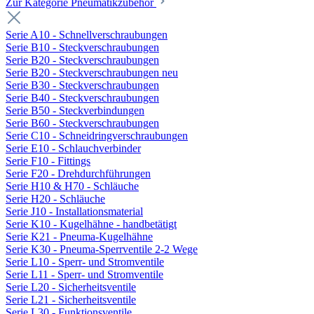
Zur Kategorie Pneumatikzubehör
Serie A10 - Schnellverschraubungen
Serie B10 - Steckverschraubungen
Serie B20 - Steckverschraubungen
Serie B20 - Steckverschraubungen neu
Serie B30 - Steckverschraubungen
Serie B40 - Steckverschraubungen
Serie B50 - Steckverbindungen
Serie B60 - Steckverschraubungen
Serie C10 - Schneidringverschraubungen
Serie E10 - Schlauchverbinder
Serie F10 - Fittings
Serie F20 - Drehdurchführungen
Serie H10 & H70 - Schläuche
Serie H20 - Schläuche
Serie J10 - Installationsmaterial
Serie K10 - Kugelhähne - handbetätigt
Serie K21 - Pneuma-Kugelhähne
Serie K30 - Pneuma-Sperrventile 2-2 Wege
Serie L10 - Sperr- und Stromventile
Serie L11 - Sperr- und Stromventile
Serie L20 - Sicherheitsventile
Serie L21 - Sicherheitsventile
Serie L30 - Funktionsventile