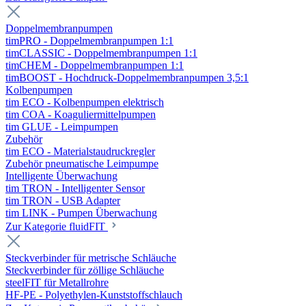
Doppelmembranpumpen
timPRO - Doppelmembranpumpen 1:1
timCLASSIC - Doppelmembranpumpen 1:1
timCHEM - Doppelmembranpumpen 1:1
timBOOST - Hochdruck-Doppelmembranpumpen 3,5:1
Kolbenpumpen
tim ECO - Kolbenpumpen elektrisch
tim COA - Koaguliermittelpumpen
tim GLUE - Leimpumpen
Zubehör
tim ECO - Materialstaudruckregler
Zubehör pneumatische Leimpumpe
Intelligente Überwachung
tim TRON - Intelligenter Sensor
tim TRON - USB Adapter
tim LINK - Pumpen Überwachung
Zur Kategorie fluidFIT
Steckverbinder für metrische Schläuche
Steckverbinder für zöllige Schläuche
steelFIT für Metallrohre
HF-PE - Polyethylen-Kunststoffschlauch