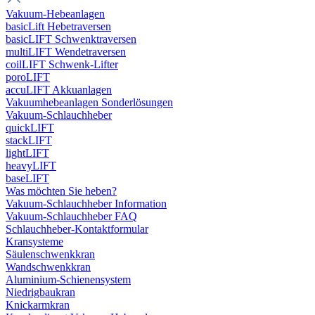
Vakuum-Hebeanlagen
basicLift Hebetraversen
basicLIFT Schwenktraversen
multiLIFT Wendetraversen
coilLIFT Schwenk-Lifter
poroLIFT
accuLIFT Akkuanlagen
Vakuumhebeanlagen Sonderlösungen
Vakuum-Schlauchheber
quickLIFT
stackLIFT
lightLIFT
heavyLIFT
baseLIFT
Was möchten Sie heben?
Vakuum-Schlauchheber Information
Vakuum-Schlauchheber FAQ
Schlauchheber-Kontaktformular
Kransysteme
Säulenschwenkkran
Wandschwenkkran
Aluminium-Schienensystem
Niedrigbaukran
Knickarmkran