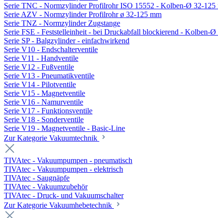
Serie TNC - Normzylinder Profilrohr ISO 15552 - Kolben-Ø 32-12
Serie AZV - Normzylinder Profilrohr ø 32-125 mm
Serie TNZ - Normzylinder Zugstange
Serie FSE - Feststelleinheit - bei Druckabfall blockierend - Kolben-
Serie SP - Balgzylinder - einfachwirkend
Serie V10 - Endschalterventile
Serie V11 - Handventile
Serie V12 - Fußventile
Serie V13 - Pneumatikventile
Serie V14 - Pilotventile
Serie V15 - Magnetventile
Serie V16 - Namurventile
Serie V17 - Funktionsventile
Serie V18 - Sonderventile
Serie V19 - Magnetventile - Basic-Line
Zur Kategorie Vakuumtechnik
TIVAtec - Vakuumpumpen - pneumatisch
TIVAtec - Vakuumpumpen - elektrisch
TIVAtec - Saugnäpfe
TIVAtec - Vakuumzubehör
TIVAtec - Druck- und Vakuumschalter
Zur Kategorie Vakuumhebetechnik