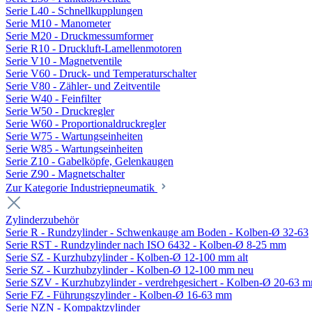
Serie L40 - Schnellkupplungen
Serie M10 - Manometer
Serie M20 - Druckmessumformer
Serie R10 - Druckluft-Lamellenmotoren
Serie V10 - Magnetventile
Serie V60 - Druck- und Temperaturschalter
Serie V80 - Zähler- und Zeitventile
Serie W40 - Feinfilter
Serie W50 - Druckregler
Serie W60 - Proportionaldruckregler
Serie W75 - Wartungseinheiten
Serie W85 - Wartungseinheiten
Serie Z10 - Gabelköpfe, Gelenkaugen
Serie Z90 - Magnetschalter
Zur Kategorie Industriepneumatik
Zylinderzubehör
Serie R - Rundzylinder - Schwenkauge am Boden - Kolben-Ø 32-63
Serie RST - Rundzylinder nach ISO 6432 - Kolben-Ø 8-25 mm
Serie SZ - Kurzhubzylinder - Kolben-Ø 12-100 mm alt
Serie SZ - Kurzhubzylinder - Kolben-Ø 12-100 mm neu
Serie SZV - Kurzhubzylinder - verdrehgesichert - Kolben-Ø 20-63 
Serie FZ - Führungszylinder - Kolben-Ø 16-63 mm
Serie NZN - Kompaktzylinder