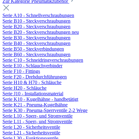
Zur Kategorie Pneumatikzubehör
Serie A10 - Schnellverschraubungen
Serie B10 - Steckverschraubungen
Serie B20 - Steckverschraubungen
Serie B20 - Steckverschraubungen neu
Serie B30 - Steckverschraubungen
Serie B40 - Steckverschraubungen
Serie B50 - Steckverbindungen
Serie B60 - Steckverschraubungen
Serie C10 - Schneidringverschraubungen
Serie E10 - Schlauchverbinder
Serie F10 - Fittings
Serie F20 - Drehdurchführungen
Serie H10 & H70 - Schläuche
Serie H20 - Schläuche
Serie J10 - Installationsmaterial
Serie K10 - Kugelhähne - handbetätigt
Serie K21 - Pneuma-Kugelhähne
Serie K30 - Pneuma-Sperrventile 2-2 Wege
Serie L10 - Sperr- und Stromventile
Serie L11 - Sperr- und Stromventile
Serie L20 - Sicherheitsventile
Serie L21 - Sicherheitsventile
Serie L30 - Funktionsventile