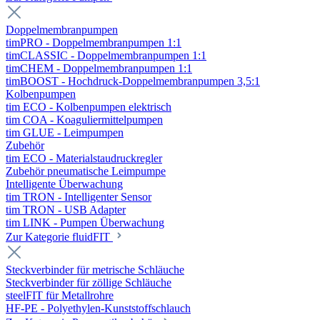
Doppelmembranpumpen
timPRO - Doppelmembranpumpen 1:1
timCLASSIC - Doppelmembranpumpen 1:1
timCHEM - Doppelmembranpumpen 1:1
timBOOST - Hochdruck-Doppelmembranpumpen 3,5:1
Kolbenpumpen
tim ECO - Kolbenpumpen elektrisch
tim COA - Koaguliermittelpumpen
tim GLUE - Leimpumpen
Zubehör
tim ECO - Materialstaudruckregler
Zubehör pneumatische Leimpumpe
Intelligente Überwachung
tim TRON - Intelligenter Sensor
tim TRON - USB Adapter
tim LINK - Pumpen Überwachung
Zur Kategorie fluidFIT
Steckverbinder für metrische Schläuche
Steckverbinder für zöllige Schläuche
steelFIT für Metallrohre
HF-PE - Polyethylen-Kunststoffschlauch