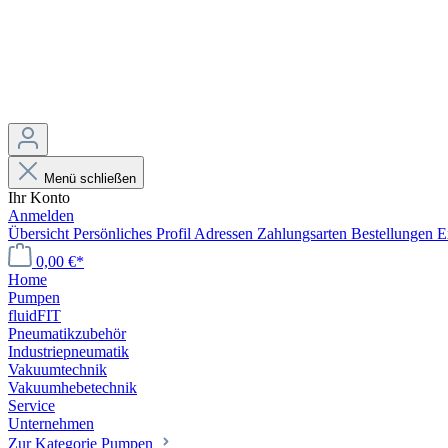
Menü schließen
Ihr Konto
Anmelden
Übersicht
Persönliches Profil
Adressen
Zahlungsarten
Bestellungen
E
0,00 €*
Home
Pumpen
fluidFIT
Pneumatikzubehör
Industriepneumatik
Vakuumtechnik
Vakuumhebetechnik
Service
Unternehmen
Zur Kategorie Pumpen