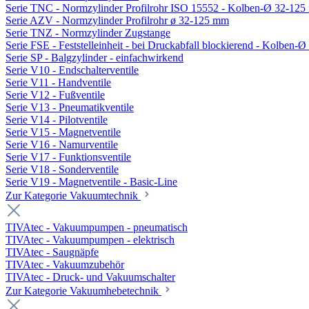
Serie TNC - Normzylinder Profilrohr ISO 15552 - Kolben-Ø 32-12
Serie AZV - Normzylinder Profilrohr ø 32-125 mm
Serie TNZ - Normzylinder Zugstange
Serie FSE - Feststelleinheit - bei Druckabfall blockierend - Kolben-
Serie SP - Balgzylinder - einfachwirkend
Serie V10 - Endschalterventile
Serie V11 - Handventile
Serie V12 - Fußventile
Serie V13 - Pneumatikventile
Serie V14 - Pilotventile
Serie V15 - Magnetventile
Serie V16 - Namurventile
Serie V17 - Funktionsventile
Serie V18 - Sonderventile
Serie V19 - Magnetventile - Basic-Line
Zur Kategorie Vakuumtechnik
TIVAtec - Vakuumpumpen - pneumatisch
TIVAtec - Vakuumpumpen - elektrisch
TIVAtec - Saugnäpfe
TIVAtec - Vakuumzubehör
TIVAtec - Druck- und Vakuumschalter
Zur Kategorie Vakuumhebetechnik