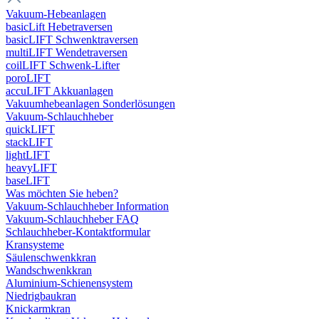
Vakuum-Hebeanlagen
basicLift Hebetraversen
basicLIFT Schwenktraversen
multiLIFT Wendetraversen
coilLIFT Schwenk-Lifter
poroLIFT
accuLIFT Akkuanlagen
Vakuumhebeanlagen Sonderlösungen
Vakuum-Schlauchheber
quickLIFT
stackLIFT
lightLIFT
heavyLIFT
baseLIFT
Was möchten Sie heben?
Vakuum-Schlauchheber Information
Vakuum-Schlauchheber FAQ
Schlauchheber-Kontaktformular
Kransysteme
Säulenschwenkkran
Wandschwenkkran
Aluminium-Schienensystem
Niedrigbaukran
Knickarmkran