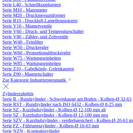
Serie L40 - Schnellkupplungen
Serie M10 - Manometer
Serie M20 - Druckmessumformer
Serie R10 - Druckluft-Lamellenmotoren
Serie V10 - Magnetventile
Serie V60 - Druck- und Temperaturschalter
Serie V80 - Zähler- und Zeitventile
Serie W40 - Feinfilter
Serie W50 - Druckregler
Serie W60 - Proportionaldruckregler
Serie W75 - Wartungseinheiten
Serie W85 - Wartungseinheiten
Serie Z10 - Gabelköpfe, Gelenkaugen
Serie Z90 - Magnetschalter
Zur Kategorie Industriepneumatik
Zylinderzubehör
Serie R - Rundzylinder - Schwenkauge am Boden - Kolben-Ø 32-63
Serie RST - Rundzylinder nach ISO 6432 - Kolben-Ø 8-25 mm
Serie SZ - Kurzhubzylinder - Kolben-Ø 12-100 mm alt
Serie SZ - Kurzhubzylinder - Kolben-Ø 12-100 mm neu
Serie SZV - Kurzhubzylinder - verdrehgesichert - Kolben-Ø 20-63 
Serie FZ - Führungszylinder - Kolben-Ø 16-63 mm
Serie NZN - Kompaktzylinder