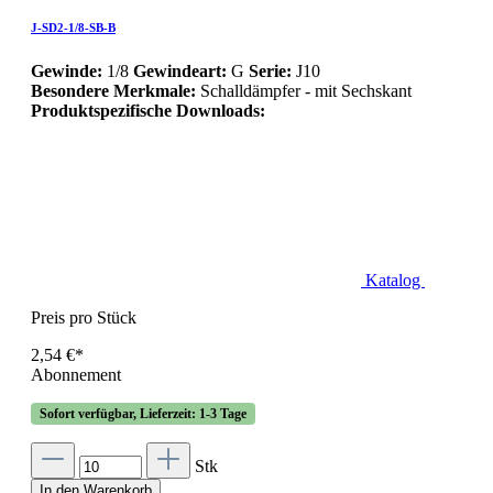
J-SD2-1/8-SB-B
Gewinde:
1/8
Gewindeart:
G
Serie:
J10
Besondere Merkmale:
Schalldämpfer - mit Sechskant
Produktspezifische Downloads:
Katalog
Preis pro Stück
2,54 €*
Abonnement
Sofort verfügbar, Lieferzeit: 1-3 Tage
Stk
In den Warenkorb