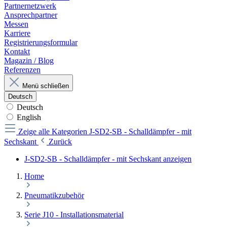
Partnernetzwerk
Ansprechpartner
Messen
Karriere
Registrierungsformular
Kontakt
Magazin / Blog
Referenzen
Menü schließen
Deutsch
Deutsch
English
Zeige alle Kategorien
J-SD2-SB - Schalldämpfer - mit
Sechskant
Zurück
J-SD2-SB - Schalldämpfer - mit Sechskant anzeigen
Home
Pneumatikzubehör
Serie J10 - Installationsmaterial