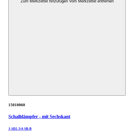
Zum Merkzettel hinzufügen
Vom Merkzettel entfernen
15010060
Schalldämpfer - mit Sechskant
J-SD2-3/4-SB-B