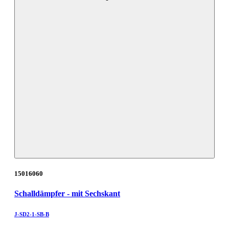
15016060
Schalldämpfer - mit Sechskant
J-SD2-1-SB-B