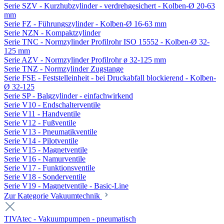
Serie SZV - Kurzhubzylinder - verdrehgesichert - Kolben-Ø 20-63
mm
Serie FZ - Führungszylinder - Kolben-Ø 16-63 mm
Serie NZN - Kompaktzylinder
Serie TNC - Normzylinder Profilrohr ISO 15552 - Kolben-Ø 32-
125 mm
Serie AZV - Normzylinder Profilrohr ø 32-125 mm
Serie TNZ - Normzylinder Zugstange
Serie FSE - Feststelleinheit - bei Druckabfall blockierend - Kolben-
Ø 32-125
Serie SP - Balgzylinder - einfachwirkend
Serie V10 - Endschalterventile
Serie V11 - Handventile
Serie V12 - Fußventile
Serie V13 - Pneumatikventile
Serie V14 - Pilotventile
Serie V15 - Magnetventile
Serie V16 - Namurventile
Serie V17 - Funktionsventile
Serie V18 - Sonderventile
Serie V19 - Magnetventile - Basic-Line
Zur Kategorie Vakuumtechnik
TIVAtec - Vakuumpumpen - pneumatisch