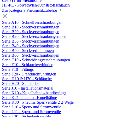
steelFIT für Metallrohre
HF-PE - Polyethylen-Kunststoffschlauch
Zur Kategorie Pneumatikzubehör
Serie A10 - Schnellverschraubungen
Serie B10 - Steckverschraubungen
Serie B20 - Steckverschraubungen
Serie B20 - Steckverschraubungen neu
Serie B30 - Steckverschraubungen
Serie B40 - Steckverschraubungen
Serie B50 - Steckverbindungen
Serie B60 - Steckverschraubungen
Serie C10 - Schneidringverschraubungen
Serie E10 - Schlauchverbinder
Serie F10 - Fittings
Serie F20 - Drehdurchführungen
Serie H10 & H70 - Schläuche
Serie H20 - Schläuche
Serie J10 - Installationsmaterial
Serie K10 - Kugelhähne - handbetätigt
Serie K21 - Pneuma-Kugelhähne
Serie K30 - Pneuma-Sperrventile 2-2 Wege
Serie L10 - Sperr- und Stromventile
Serie L11 - Sperr- und Stromventile
Serie L20 - Sicherheitsventile