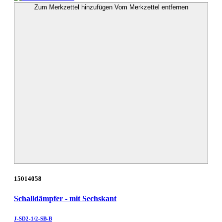
Zum Merkzettel hinzufügen
Vom Merkzettel entfernen
15014058
Schalldämpfer - mit Sechskant
J-SD2-1/2-SB-B