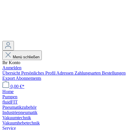
Menü schließen
Ihr Konto
Anmelden
Übersicht
Persönliches Profil
Adressen
Zahlungsarten
Bestellungen
Export
Abonnements
0,00 €*
Home
Pumpen
fluidFIT
Pneumatikzubehör
Industriepneumatik
Vakuumtechnik
Vakuumhebetechnik
Service