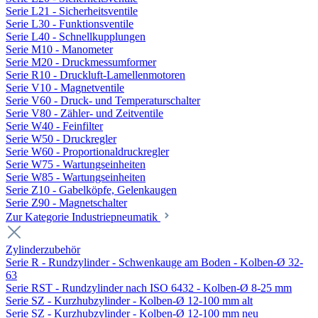
Serie L21 - Sicherheitsventile
Serie L30 - Funktionsventile
Serie L40 - Schnellkupplungen
Serie M10 - Manometer
Serie M20 - Druckmessumformer
Serie R10 - Druckluft-Lamellenmotoren
Serie V10 - Magnetventile
Serie V60 - Druck- und Temperaturschalter
Serie V80 - Zähler- und Zeitventile
Serie W40 - Feinfilter
Serie W50 - Druckregler
Serie W60 - Proportionaldruckregler
Serie W75 - Wartungseinheiten
Serie W85 - Wartungseinheiten
Serie Z10 - Gabelköpfe, Gelenkaugen
Serie Z90 - Magnetschalter
Zur Kategorie Industriepneumatik
Zylinderzubehör
Serie R - Rundzylinder - Schwenkauge am Boden - Kolben-Ø 32-
63
Serie RST - Rundzylinder nach ISO 6432 - Kolben-Ø 8-25 mm
Serie SZ - Kurzhubzylinder - Kolben-Ø 12-100 mm alt
Serie SZ - Kurzhubzylinder - Kolben-Ø 12-100 mm neu