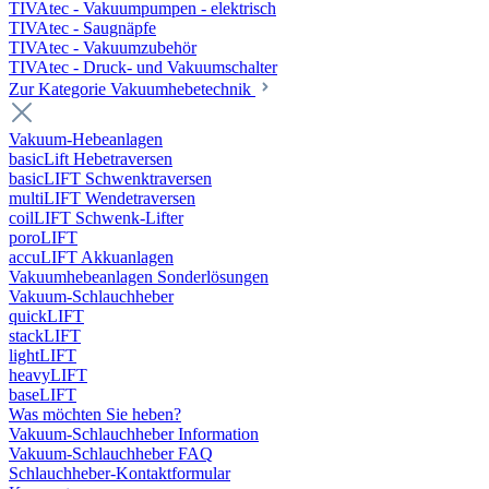
TIVAtec - Vakuumpumpen - elektrisch
TIVAtec - Saugnäpfe
TIVAtec - Vakuumzubehör
TIVAtec - Druck- und Vakuumschalter
Zur Kategorie Vakuumhebetechnik
Vakuum-Hebeanlagen
basicLift Hebetraversen
basicLIFT Schwenktraversen
multiLIFT Wendetraversen
coilLIFT Schwenk-Lifter
poroLIFT
accuLIFT Akkuanlagen
Vakuumhebeanlagen Sonderlösungen
Vakuum-Schlauchheber
quickLIFT
stackLIFT
lightLIFT
heavyLIFT
baseLIFT
Was möchten Sie heben?
Vakuum-Schlauchheber Information
Vakuum-Schlauchheber FAQ
Schlauchheber-Kontaktformular