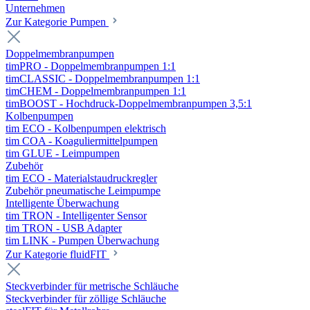
Unternehmen
Zur Kategorie Pumpen
Doppelmembranpumpen
timPRO - Doppelmembranpumpen 1:1
timCLASSIC - Doppelmembranpumpen 1:1
timCHEM - Doppelmembranpumpen 1:1
timBOOST - Hochdruck-Doppelmembranpumpen 3,5:1
Kolbenpumpen
tim ECO - Kolbenpumpen elektrisch
tim COA - Koaguliermittelpumpen
tim GLUE - Leimpumpen
Zubehör
tim ECO - Materialstaudruckregler
Zubehör pneumatische Leimpumpe
Intelligente Überwachung
tim TRON - Intelligenter Sensor
tim TRON - USB Adapter
tim LINK - Pumpen Überwachung
Zur Kategorie fluidFIT
Steckverbinder für metrische Schläuche
Steckverbinder für zöllige Schläuche