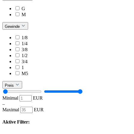
G
M
Gewinde
1/8
1/4
3/8
1/2
3/4
1
M5
Preis
Minimal
EUR
–
Maximal
EUR
Aktive Filter: