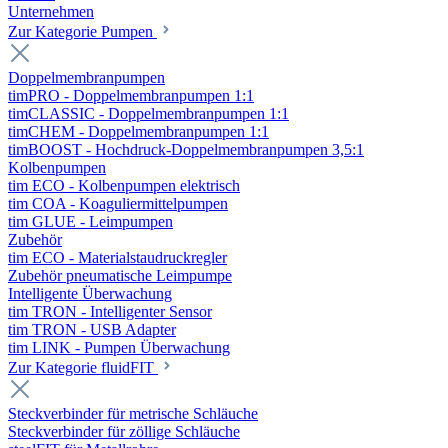
Unternehmen
Zur Kategorie Pumpen
Doppelmembranpumpen
timPRO - Doppelmembranpumpen 1:1
timCLASSIC - Doppelmembranpumpen 1:1
timCHEM - Doppelmembranpumpen 1:1
timBOOST - Hochdruck-Doppelmembranpumpen 3,5:1
Kolbenpumpen
tim ECO - Kolbenpumpen elektrisch
tim COA - Koaguliermittelpumpen
tim GLUE - Leimpumpen
Zubehör
tim ECO - Materialstaudruckregler
Zubehör pneumatische Leimpumpe
Intelligente Überwachung
tim TRON - Intelligenter Sensor
tim TRON - USB Adapter
tim LINK - Pumpen Überwachung
Zur Kategorie fluidFIT
Steckverbinder für metrische Schläuche
Steckverbinder für zöllige Schläuche