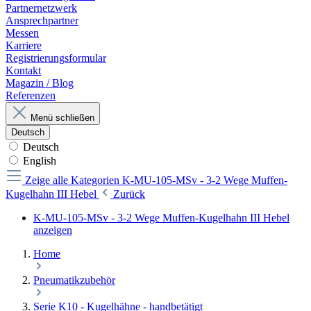
Partnernetzwerk
Ansprechpartner
Messen
Karriere
Registrierungsformular
Kontakt
Magazin / Blog
Referenzen
Menü schließen
Deutsch
Deutsch
English
Zeige alle Kategorien
K-MU-105-MSv - 3-2 Wege Muffen-
Kugelhahn III Hebel
Zurück
K-MU-105-MSv - 3-2 Wege Muffen-Kugelhahn III Hebel
anzeigen
Home
Pneumatikzubehör
Serie K10 - Kugelhähne - handbetätigt