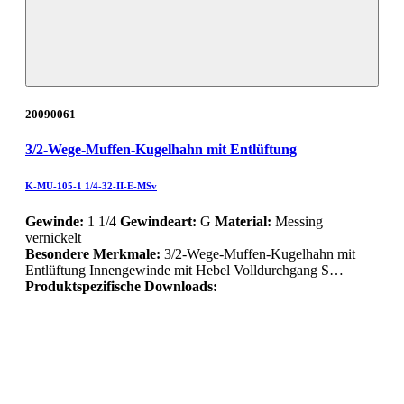
20090061
3/2-Wege-Muffen-Kugelhahn mit Entlüftung
K-MU-105-1 1/4-32-II-E-MSv
Gewinde:
1 1/4
Gewindeart:
G
Material:
Messing
vernickelt
Besondere Merkmale:
3/2-Wege-Muffen-Kugelhahn mit
Entlüftung Innengewinde mit Hebel Volldurchgang S…
Produktspezifische Downloads: