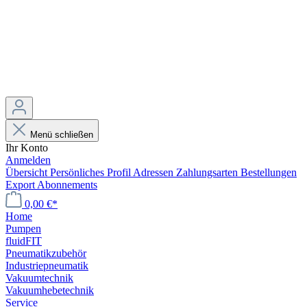
Menü schließen
Ihr Konto
Anmelden
Übersicht
Persönliches Profil
Adressen
Zahlungsarten
Bestellungen
Export
Abonnements
0,00 €*
Home
Pumpen
fluidFIT
Pneumatikzubehör
Industriepneumatik
Vakuumtechnik
Vakuumhebetechnik
Service