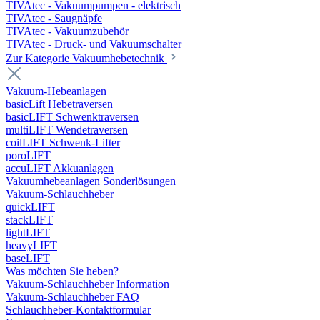
TIVAtec - Vakuumpumpen - elektrisch
TIVAtec - Saugnäpfe
TIVAtec - Vakuumzubehör
TIVAtec - Druck- und Vakuumschalter
Zur Kategorie Vakuumhebetechnik
Vakuum-Hebeanlagen
basicLift Hebetraversen
basicLIFT Schwenktraversen
multiLIFT Wendetraversen
coilLIFT Schwenk-Lifter
poroLIFT
accuLIFT Akkuanlagen
Vakuumhebeanlagen Sonderlösungen
Vakuum-Schlauchheber
quickLIFT
stackLIFT
lightLIFT
heavyLIFT
baseLIFT
Was möchten Sie heben?
Vakuum-Schlauchheber Information
Vakuum-Schlauchheber FAQ
Schlauchheber-Kontaktformular