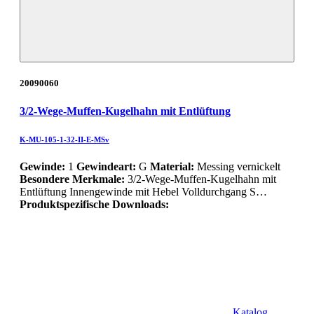
20090060
3/2-Wege-Muffen-Kugelhahn mit Entlüftung
K-MU-105-1-32-II-E-MSv
Gewinde:
1
Gewindeart:
G
Material:
Messing vernickelt
Besondere Merkmale:
3/2-Wege-Muffen-Kugelhahn mit
Entlüftung Innengewinde mit Hebel Volldurchgang S…
Produktspezifische Downloads:
Katalog