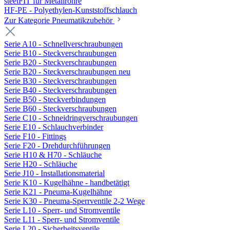
steelFIT für Metallrohre
HF-PE - Polyethylen-Kunststoffschlauch
Zur Kategorie Pneumatikzubehör
Serie A10 - Schnellverschraubungen
Serie B10 - Steckverschraubungen
Serie B20 - Steckverschraubungen
Serie B20 - Steckverschraubungen neu
Serie B30 - Steckverschraubungen
Serie B40 - Steckverschraubungen
Serie B50 - Steckverbindungen
Serie B60 - Steckverschraubungen
Serie C10 - Schneidringverschraubungen
Serie E10 - Schlauchverbinder
Serie F10 - Fittings
Serie F20 - Drehdurchführungen
Serie H10 & H70 - Schläuche
Serie H20 - Schläuche
Serie J10 - Installationsmaterial
Serie K10 - Kugelhähne - handbetätigt
Serie K21 - Pneuma-Kugelhähne
Serie K30 - Pneuma-Sperrventile 2-2 Wege
Serie L10 - Sperr- und Stromventile
Serie L11 - Sperr- und Stromventile
Serie L20 - Sicherheitsventile