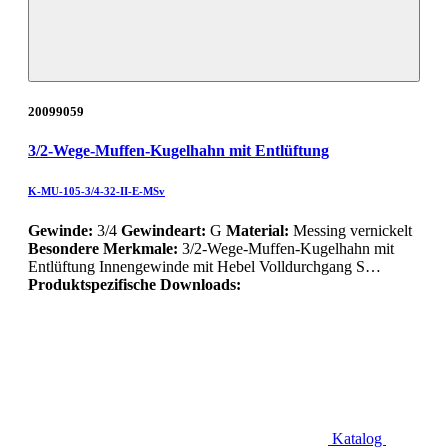
20099059
3/2-Wege-Muffen-Kugelhahn mit Entlüftung
K-MU-105-3/4-32-II-E-MSv
Gewinde:
3/4
Gewindeart:
G
Material:
Messing vernickelt
Besondere Merkmale:
3/2-Wege-Muffen-Kugelhahn mit
Entlüftung Innengewinde mit Hebel Volldurchgang S…
Produktspezifische Downloads:
Katalog