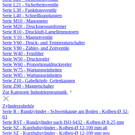
Serie L21 - Sicherheitsventile
Serie L30 - Funktionsventile
Serie L40 - Schnellkupplungen
Serie M10 - Manometer
Serie M20 - Druckmessumformer
Serie R10 - Druckluft-Lamellenmotoren
Serie V10 - Magnetventile
Serie V60 - Druck- und Temperaturschalter
Serie V80 - Zähler- und Zeitventile
Serie W40 - Feinfilter
Serie W50 - Druckregler
Serie W60 - Proportionaldruckregler
Serie W75 - Wartungseinheiten
Serie W85 - Wartungseinheiten
Serie Z10 - Gabelköpfe, Gelenkaugen
Serie Z90 - Magnetschalter
Zur Kategorie Industriepneumatik
Zylinderzubehör
Serie R - Rundzylinder - Schwenkauge am Boden - Kolben-Ø 32-
63
Serie RST - Rundzylinder nach ISO 6432 - Kolben-Ø 8-25 mm
Serie SZ - Kurzhubzylinder - Kolben-Ø 12-100 mm alt
Serie SZ - Kurzhubzylinder - Kolben-Ø 12-100 mm neu