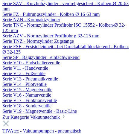
Serie SZV - Kurzhubzylinder - verdrehgesichert - Kolben-Ø 20-63
mm
Serie FZ - Führungszylinder - Kolben-Ø 16-63 mm
Serie NZN - Kompaktzylinder
Serie TNC - Normzylinder Profilrohr ISO 15552 - Kolben-Ø 32-
125 mm
Serie AZV - Normzylinder Profilrohr ø 32-125 mm
Serie TNZ - Normzylinder Zugstange
Serie FSE - Feststelleinheit - bei Druckabfall blockierend - Kolben-
Ø 32-125
Serie SP - Balgzylinder - einfachwirkend
Serie V10 - Endschalterventile
Serie V11 - Handventile
Serie V12 - Fußventile
Serie V13 - Pneumatikventile
Serie V14 - Pilotventile
Serie V15 - Magnetventile
Serie V16 - Namurventile
Serie V17 - Funktionsventile
Serie V18 - Sonderventile
Serie V19 - Magnetventile - Basic-Line
Zur Kategorie Vakuumtechnik
TIVAtec - Vakuumpumpen - pneumatisch