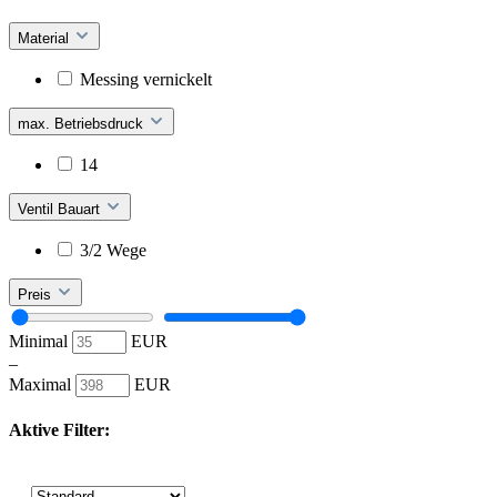
Material
Messing vernickelt
max. Betriebsdruck
14
Ventil Bauart
3/2 Wege
Preis
Minimal
EUR
–
Maximal
EUR
Aktive Filter: