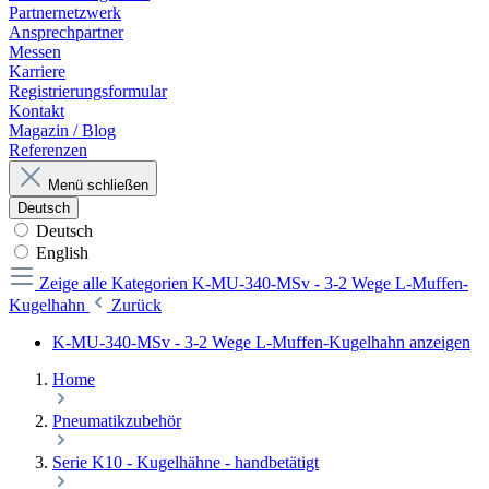
Partnernetzwerk
Ansprechpartner
Messen
Karriere
Registrierungsformular
Kontakt
Magazin / Blog
Referenzen
Menü schließen
Deutsch
Deutsch
English
Zeige alle Kategorien
K-MU-340-MSv - 3-2 Wege L-Muffen-
Kugelhahn
Zurück
K-MU-340-MSv - 3-2 Wege L-Muffen-Kugelhahn anzeigen
Home
Pneumatikzubehör
Serie K10 - Kugelhähne - handbetätigt