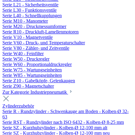
Serie L21 - Sicherheitsventile
Serie L30 - Funktionsventile
Serie L40 - Schnellkupplungen
Serie M10 - Manometer
Serie M20 - Druckmessumformer
Serie R10 - Druckluft-Lamellenmotoren
Serie V10 - Magnetventile
Serie V60 - Druck- und Temperaturschalter
Serie V80 - Zähler- und Zeitventile
Serie W40 - Feinfilter
Serie W50 - Druckregler
Serie W60 - Proportionaldruckregler
Serie W75 - Wartungseinheiten
Serie W85 - Wartungseinheiten
Serie Z10 - Gabelköpfe, Gelenkaugen
Serie Z90 - Magnetschalter
Zur Kategorie Industriepneumatik
Zylinderzubehör
Serie R - Rundzylinder - Schwenkauge am Boden - Kolben-Ø 32-
63
Serie RST - Rundzylinder nach ISO 6432 - Kolben-Ø 8-25 mm
Serie SZ - Kurzhubzylinder - Kolben-Ø 12-100 mm alt
Serie SZ - Kurzhubzylinder - Kolben-Ø 12-100 mm neu