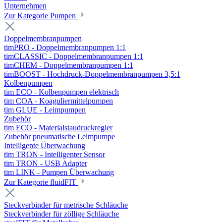
Unternehmen
Zur Kategorie Pumpen
Doppelmembranpumpen
timPRO - Doppelmembranpumpen 1:1
timCLASSIC - Doppelmembranpumpen 1:1
timCHEM - Doppelmembranpumpen 1:1
timBOOST - Hochdruck-Doppelmembranpumpen 3,5:1
Kolbenpumpen
tim ECO - Kolbenpumpen elektrisch
tim COA - Koaguliermittelpumpen
tim GLUE - Leimpumpen
Zubehör
tim ECO - Materialstaudruckregler
Zubehör pneumatische Leimpumpe
Intelligente Überwachung
tim TRON - Intelligenter Sensor
tim TRON - USB Adapter
tim LINK - Pumpen Überwachung
Zur Kategorie fluidFIT
Steckverbinder für metrische Schläuche
Steckverbinder für zöllige Schläuche