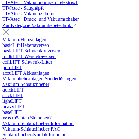
TIVAtec - Vakuumpumpen - elektrisch
TIVAtec - Saugnäpfe
TIVAtec - Vakuumzubehör
TIVAtec - Druck- und Vakuumschalter
Zur Kategorie Vakuumhebetechnik
Vakuum-Hebeanlagen
basicLift Hebetraversen
basicLIFT Schwenktraversen
multiLIFT Wendetraversen
coilLIFT Schwenk-Lifter
poroLIFT
accuLIFT Akkuanlagen
Vakuumhebeanlagen Sonderlösungen
Vakuum-Schlauchheber
quickLIFT
stackLIFT
lightLIFT
heavyLIFT
baseLIFT
Was möchten Sie heben?
Vakuum-Schlauchheber Information
Vakuum-Schlauchheber FAQ
Schlauchheber-Kontaktformular