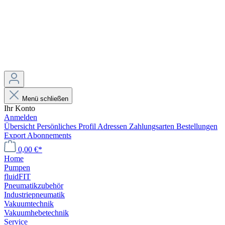
Menü schließen
Ihr Konto
Anmelden
Übersicht
Persönliches Profil
Adressen
Zahlungsarten
Bestellungen
Export
Abonnements
0,00 €*
Home
Pumpen
fluidFIT
Pneumatikzubehör
Industriepneumatik
Vakuumtechnik
Vakuumhebetechnik
Service