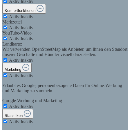
Aktiv
Inaktiv
Komfortfunktionen
Aktiv
Inaktiv
Merkzettel
Aktiv
Inaktiv
YouTube-Video
Aktiv
Inaktiv
Landkarte:
Wir verwenden OpenStreetMap als Anbieter, um Ihnen den Standort
unserer Geschäfte und Händler visuell darzustellen.
Aktiv
Inaktiv
Marketing
Aktiv
Inaktiv
Erlaubt es Google, personenbezogene Daten für Online-Werbung
und Marketing zu sammeln.
Google Werbung und Marketing
Aktiv
Inaktiv
Statistiken
Aktiv
Inaktiv