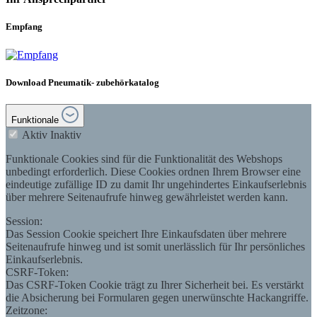
Empfang
Download Pneumatik- zubehörkatalog
Funktionale
Aktiv
Inaktiv
Funktionale Cookies sind für die Funktionalität des Webshops
unbedingt erforderlich. Diese Cookies ordnen Ihrem Browser eine
eindeutige zufällige ID zu damit Ihr ungehindertes Einkaufserlebnis
über mehrere Seitenaufrufe hinweg gewährleistet werden kann.
Session:
Das Session Cookie speichert Ihre Einkaufsdaten über mehrere
Seitenaufrufe hinweg und ist somit unerlässlich für Ihr persönliches
Einkaufserlebnis.
CSRF-Token:
Das CSRF-Token Cookie trägt zu Ihrer Sicherheit bei. Es verstärkt
die Absicherung bei Formularen gegen unerwünschte Hackangriffe.
Zeitzone: