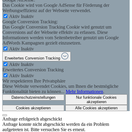
Das Cookie wird von Google AdSense für Förderung der
Werbungseffizienz auf der Webseite verwendet.
Aktiv
Inaktiv
Google Conversion Tracking:
Das Google Conversion Tracking Cookie wird genutzt um
Conversions auf der Webseite effektiv zu erfassen. Diese
Informationen werden vom Seitenbetreiber genutzt um Google
AdWords Kampagnen gezielt einzusetzen.
Aktiv
Inaktiv
Erweitertes Conversion Tracking
Aktiv
Inaktiv
Erweitertes Conversion Tracking
Aktiv
Inaktiv
Wir respektieren Ihre Privatsphäre
Diese Website verwendet Cookies, um Ihnen die bestmögliche
Funktionalität bieten zu können...
Mehr Informationen
.
Datenschutzeinstellungen
Nur funktionale Cookies
akzeptieren
Cookies akzeptieren
Alle Cookies akzeptieren
Anfrage erfolgreich abgeschickt
Anfrage konnte nicht abgeschickt werden da ein Problem
aufgetreten ist. Bitte versuchen Sie es erneut.