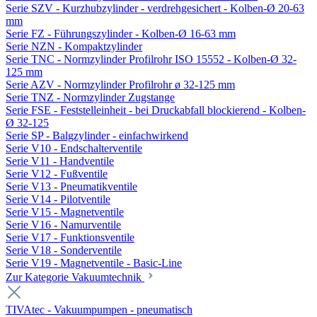
Serie SZV - Kurzhubzylinder - verdrehgesichert - Kolben-Ø 20-63
mm
Serie FZ - Führungszylinder - Kolben-Ø 16-63 mm
Serie NZN - Kompaktzylinder
Serie TNC - Normzylinder Profilrohr ISO 15552 - Kolben-Ø 32-
125 mm
Serie AZV - Normzylinder Profilrohr ø 32-125 mm
Serie TNZ - Normzylinder Zugstange
Serie FSE - Feststelleinheit - bei Druckabfall blockierend - Kolben-
Ø 32-125
Serie SP - Balgzylinder - einfachwirkend
Serie V10 - Endschalterventile
Serie V11 - Handventile
Serie V12 - Fußventile
Serie V13 - Pneumatikventile
Serie V14 - Pilotventile
Serie V15 - Magnetventile
Serie V16 - Namurventile
Serie V17 - Funktionsventile
Serie V18 - Sonderventile
Serie V19 - Magnetventile - Basic-Line
Zur Kategorie Vakuumtechnik
TIVAtec - Vakuumpumpen - pneumatisch