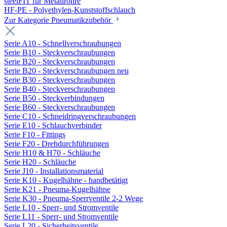
steelFIT für Metallrohre
HF-PE - Polyethylen-Kunststoffschlauch
Zur Kategorie Pneumatikzubehör
Serie A10 - Schnellverschraubungen
Serie B10 - Steckverschraubungen
Serie B20 - Steckverschraubungen
Serie B20 - Steckverschraubungen neu
Serie B30 - Steckverschraubungen
Serie B40 - Steckverschraubungen
Serie B50 - Steckverbindungen
Serie B60 - Steckverschraubungen
Serie C10 - Schneidringverschraubungen
Serie E10 - Schlauchverbinder
Serie F10 - Fittings
Serie F20 - Drehdurchführungen
Serie H10 & H70 - Schläuche
Serie H20 - Schläuche
Serie J10 - Installationsmaterial
Serie K10 - Kugelhähne - handbetätigt
Serie K21 - Pneuma-Kugelhähne
Serie K30 - Pneuma-Sperrventile 2-2 Wege
Serie L10 - Sperr- und Stromventile
Serie L11 - Sperr- und Stromventile
Serie L20 - Sicherheitsventile