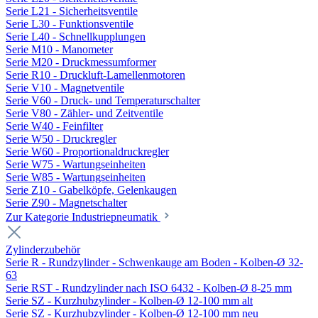
Serie L21 - Sicherheitsventile
Serie L30 - Funktionsventile
Serie L40 - Schnellkupplungen
Serie M10 - Manometer
Serie M20 - Druckmessumformer
Serie R10 - Druckluft-Lamellenmotoren
Serie V10 - Magnetventile
Serie V60 - Druck- und Temperaturschalter
Serie V80 - Zähler- und Zeitventile
Serie W40 - Feinfilter
Serie W50 - Druckregler
Serie W60 - Proportionaldruckregler
Serie W75 - Wartungseinheiten
Serie W85 - Wartungseinheiten
Serie Z10 - Gabelköpfe, Gelenkaugen
Serie Z90 - Magnetschalter
Zur Kategorie Industriepneumatik
Zylinderzubehör
Serie R - Rundzylinder - Schwenkauge am Boden - Kolben-Ø 32-
63
Serie RST - Rundzylinder nach ISO 6432 - Kolben-Ø 8-25 mm
Serie SZ - Kurzhubzylinder - Kolben-Ø 12-100 mm alt
Serie SZ - Kurzhubzylinder - Kolben-Ø 12-100 mm neu