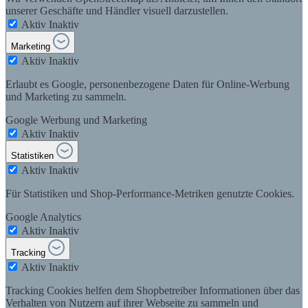
unserer Geschäfte und Händler visuell darzustellen.
Aktiv
Inaktiv
Marketing
Aktiv
Inaktiv
Erlaubt es Google, personenbezogene Daten für Online-Werbung
und Marketing zu sammeln.
Google Werbung und Marketing
Aktiv
Inaktiv
Statistiken
Aktiv
Inaktiv
Für Statistiken und Shop-Performance-Metriken genutzte Cookies.
Google Analytics
Aktiv
Inaktiv
Tracking
Aktiv
Inaktiv
Tracking Cookies helfen dem Shopbetreiber Informationen über das
Verhalten von Nutzern auf ihrer Webseite zu sammeln und