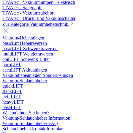
TIVAtec - Vakuumpumpen - elektrisch
TIVAtec - Saugnäpfe
TIVAtec - Vakuumzubehör
TIVAtec - Druck- und Vakuumschalter
Zur Kategorie Vakuumhebetechnik
Vakuum-Hebeanlagen
basicLift Hebetraversen
basicLIFT Schwenktraversen
multiLIFT Wendetraversen
coilLIFT Schwenk-Lifter
poroLIFT
accuLIFT Akkuanlagen
Vakuumhebeanlagen Sonderlösungen
Vakuum-Schlauchheber
quickLIFT
stackLIFT
lightLIFT
heavyLIFT
baseLIFT
Was möchten Sie heben?
Vakuum-Schlauchheber Information
Vakuum-Schlauchheber FAQ
Schlauchheber-Kontaktformular