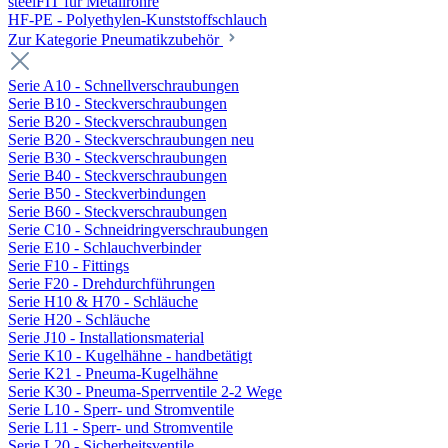
steelFIT für Metallrohre
HF-PE - Polyethylen-Kunststoffschlauch
Zur Kategorie Pneumatikzubehör
Serie A10 - Schnellverschraubungen
Serie B10 - Steckverschraubungen
Serie B20 - Steckverschraubungen
Serie B20 - Steckverschraubungen neu
Serie B30 - Steckverschraubungen
Serie B40 - Steckverschraubungen
Serie B50 - Steckverbindungen
Serie B60 - Steckverschraubungen
Serie C10 - Schneidringverschraubungen
Serie E10 - Schlauchverbinder
Serie F10 - Fittings
Serie F20 - Drehdurchführungen
Serie H10 & H70 - Schläuche
Serie H20 - Schläuche
Serie J10 - Installationsmaterial
Serie K10 - Kugelhähne - handbetätigt
Serie K21 - Pneuma-Kugelhähne
Serie K30 - Pneuma-Sperrventile 2-2 Wege
Serie L10 - Sperr- und Stromventile
Serie L11 - Sperr- und Stromventile
Serie L20 - Sicherheitsventile