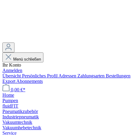
Menü schließen
Ihr Konto
Anmelden
Übersicht
Persönliches Profil
Adressen
Zahlungsarten
Bestellungen
Export
Abonnements
0,00 €*
Home
Pumpen
fluidFIT
Pneumatikzubehör
Industriepneumatik
Vakuumtechnik
Vakuumhebetechnik
Service