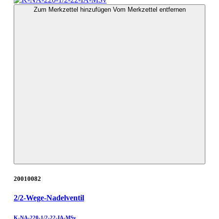
Zum Merkzettel hinzufügen
Vom Merkzettel entfernen
20010082
2/2-Wege-Nadelventil
K-NA-220-1/2-22-IA-MSv