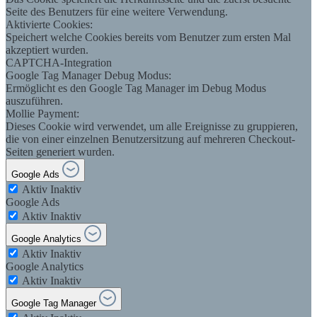
Seite des Benutzers für eine weitere Verwendung.
Aktivierte Cookies:
Speichert welche Cookies bereits vom Benutzer zum ersten Mal
akzeptiert wurden.
CAPTCHA-Integration
Google Tag Manager Debug Modus:
Ermöglicht es den Google Tag Manager im Debug Modus
auszuführen.
Mollie Payment:
Dieses Cookie wird verwendet, um alle Ereignisse zu gruppieren,
die von einer einzelnen Benutzersitzung auf mehreren Checkout-
Seiten generiert wurden.
Google Ads
Aktiv
Inaktiv
Google Ads
Aktiv
Inaktiv
Google Analytics
Aktiv
Inaktiv
Google Analytics
Aktiv
Inaktiv
Google Tag Manager