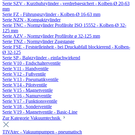
Serie SZV - Kurzhubzylinder - verdrehgesichert - Kolben-Ø 20-63
mm
Serie FZ - Führungszylinder - Kolben-Ø 16-63 mm
Serie NZN - Kompaktzylinder
Serie TNC - Normzylinder Profilrohr ISO 15552 - Kolben-Ø 32-
125 mm
Serie AZV - Normzylinder Profilrohr ø 32-125 mm
Serie TNZ - Normzylinder Zugstange
Serie FSE - Feststelleinheit - bei Druckabfall blockierend - Kolben-
Ø 32-125
Serie SP - Balgzylinder - einfachwirkend
Serie V10 - Endschalterventile
Serie V11 - Handventile
Serie V12 - Fußventile
Serie V13 - Pneumatikventile
Serie V14 - Pilotventile
Serie V15 - Magnetventile
Serie V16 - Namurventile
Serie V17 - Funktionsventile
Serie V18 - Sonderventile
Serie V19 - Magnetventile - Basic-Line
Zur Kategorie Vakuumtechnik
TIVAtec - Vakuumpumpen - pneumatisch