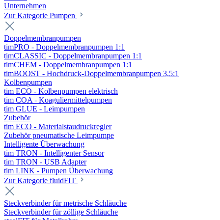
Unternehmen
Zur Kategorie Pumpen
Doppelmembranpumpen
timPRO - Doppelmembranpumpen 1:1
timCLASSIC - Doppelmembranpumpen 1:1
timCHEM - Doppelmembranpumpen 1:1
timBOOST - Hochdruck-Doppelmembranpumpen 3,5:1
Kolbenpumpen
tim ECO - Kolbenpumpen elektrisch
tim COA - Koaguliermittelpumpen
tim GLUE - Leimpumpen
Zubehör
tim ECO - Materialstaudruckregler
Zubehör pneumatische Leimpumpe
Intelligente Überwachung
tim TRON - Intelligenter Sensor
tim TRON - USB Adapter
tim LINK - Pumpen Überwachung
Zur Kategorie fluidFIT
Steckverbinder für metrische Schläuche
Steckverbinder für zöllige Schläuche