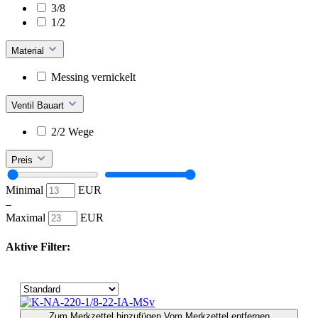
3/8
1/2
Material
Messing vernickelt
Ventil Bauart
2/2 Wege
Preis
Minimal
EUR
–
Maximal
EUR
Aktive Filter:
Zum Merkzettel hinzufügen
Vom Merkzettel entfernen