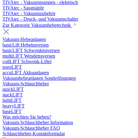
TIVAtec - Vakuumpumpen - elektrisch
TIVAtec - Saugnäpfe
TIVAtec - Vakuumzubehör
TIVAtec - Druck- und Vakuumschalter
Zur Kategorie Vakuumhebetechnik
Vakuum-Hebeanlagen
basicLift Hebetraversen
basicLIFT Schwenktraversen
multiLIFT Wendetraversen
coilLIFT Schwenk-Lifter
poroLIFT
accuLIFT Akkuanlagen
Vakuumhebeanlagen Sonderlösungen
Vakuum-Schlauchheber
quickLIFT
stackLIFT
lightLIFT
heavyLIFT
baseLIFT
Was möchten Sie heben?
Vakuum-Schlauchheber Information
Vakuum-Schlauchheber FAQ
Schlauchheber-Kontaktformular