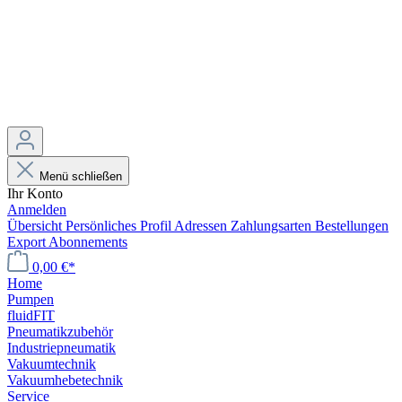
Menü schließen
Ihr Konto
Anmelden
Übersicht
Persönliches Profil
Adressen
Zahlungsarten
Bestellungen
Export
Abonnements
0,00 €*
Home
Pumpen
fluidFIT
Pneumatikzubehör
Industriepneumatik
Vakuumtechnik
Vakuumhebetechnik
Service