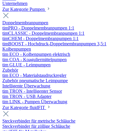
Unternehmen
Zur Kategorie Pumpen
Doppelmembranpumpen
timPRO - Doppelmembranpumpen 1:1
timCLASSIC - Doppelmembranpumpen 1:1
timCHEM - Doppelmembranpumpen 1:1
timBOOST - Hochdruck-Doppelmembranpumpen 3,5:1
Kolbenpumpen
tim ECO - Kolbenpumpen elektrisch
tim COA - Koaguliermittelpumpen
tim GLUE - Leimpumpen
Zubehör
tim ECO - Materialstaudruckregler
Zubehör pneumatische Leimpumpe
Intelligente Überwachung
tim TRON - Intelligenter Sensor
tim TRON - USB Adapter
tim LINK - Pumpen Überwachung
Zur Kategorie fluidFIT
Steckverbinder für metrische Schläuche
Steckverbinder für zöllige Schläuche