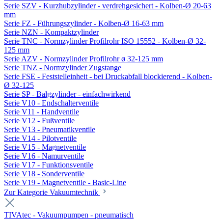
Serie SZV - Kurzhubzylinder - verdrehgesichert - Kolben-Ø 20-63
mm
Serie FZ - Führungszylinder - Kolben-Ø 16-63 mm
Serie NZN - Kompaktzylinder
Serie TNC - Normzylinder Profilrohr ISO 15552 - Kolben-Ø 32-
125 mm
Serie AZV - Normzylinder Profilrohr ø 32-125 mm
Serie TNZ - Normzylinder Zugstange
Serie FSE - Feststelleinheit - bei Druckabfall blockierend - Kolben-
Ø 32-125
Serie SP - Balgzylinder - einfachwirkend
Serie V10 - Endschalterventile
Serie V11 - Handventile
Serie V12 - Fußventile
Serie V13 - Pneumatikventile
Serie V14 - Pilotventile
Serie V15 - Magnetventile
Serie V16 - Namurventile
Serie V17 - Funktionsventile
Serie V18 - Sonderventile
Serie V19 - Magnetventile - Basic-Line
Zur Kategorie Vakuumtechnik
TIVAtec - Vakuumpumpen - pneumatisch