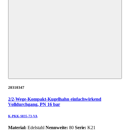
20310347
2/2-Wege-Kompakt-Kugelhahn einfachwirkend
Volldurchgang, PN 16 bar
K-PKK-S835-73-VA
Material:
Edelstahl
Nennweite:
80
Serie:
K21