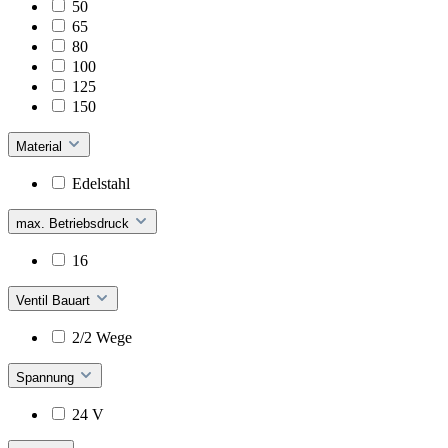
50
65
80
100
125
150
Material
Edelstahl
max. Betriebsdruck
16
Ventil Bauart
2/2 Wege
Spannung
24 V