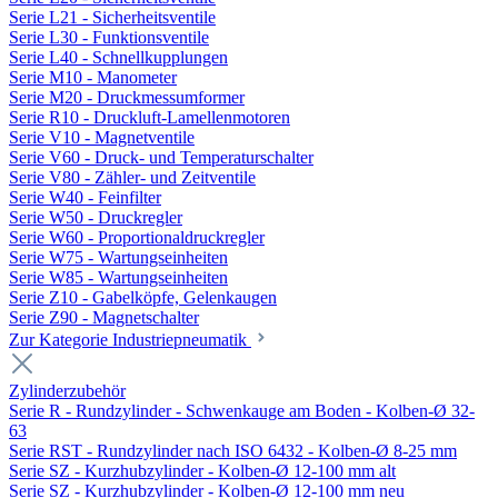
Serie L21 - Sicherheitsventile
Serie L30 - Funktionsventile
Serie L40 - Schnellkupplungen
Serie M10 - Manometer
Serie M20 - Druckmessumformer
Serie R10 - Druckluft-Lamellenmotoren
Serie V10 - Magnetventile
Serie V60 - Druck- und Temperaturschalter
Serie V80 - Zähler- und Zeitventile
Serie W40 - Feinfilter
Serie W50 - Druckregler
Serie W60 - Proportionaldruckregler
Serie W75 - Wartungseinheiten
Serie W85 - Wartungseinheiten
Serie Z10 - Gabelköpfe, Gelenkaugen
Serie Z90 - Magnetschalter
Zur Kategorie Industriepneumatik
Zylinderzubehör
Serie R - Rundzylinder - Schwenkauge am Boden - Kolben-Ø 32-
63
Serie RST - Rundzylinder nach ISO 6432 - Kolben-Ø 8-25 mm
Serie SZ - Kurzhubzylinder - Kolben-Ø 12-100 mm alt
Serie SZ - Kurzhubzylinder - Kolben-Ø 12-100 mm neu