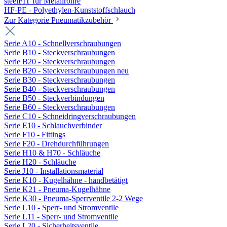
steelFIT für Metallrohre
HF-PE - Polyethylen-Kunststoffschlauch
Zur Kategorie Pneumatikzubehör
Serie A10 - Schnellverschraubungen
Serie B10 - Steckverschraubungen
Serie B20 - Steckverschraubungen
Serie B20 - Steckverschraubungen neu
Serie B30 - Steckverschraubungen
Serie B40 - Steckverschraubungen
Serie B50 - Steckverbindungen
Serie B60 - Steckverschraubungen
Serie C10 - Schneidringverschraubungen
Serie E10 - Schlauchverbinder
Serie F10 - Fittings
Serie F20 - Drehdurchführungen
Serie H10 & H70 - Schläuche
Serie H20 - Schläuche
Serie J10 - Installationsmaterial
Serie K10 - Kugelhähne - handbetätigt
Serie K21 - Pneuma-Kugelhähne
Serie K30 - Pneuma-Sperrventile 2-2 Wege
Serie L10 - Sperr- und Stromventile
Serie L11 - Sperr- und Stromventile
Serie L20 - Sicherheitsventile