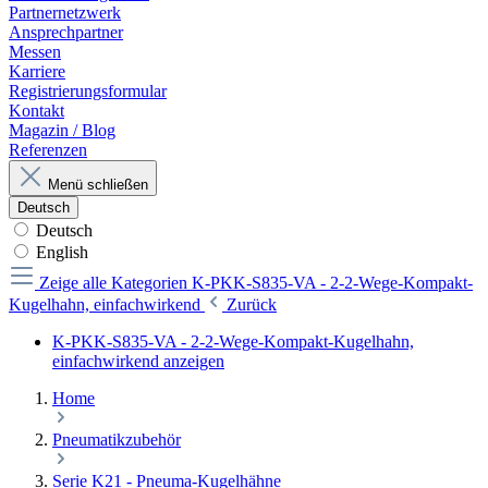
Partnernetzwerk
Ansprechpartner
Messen
Karriere
Registrierungsformular
Kontakt
Magazin / Blog
Referenzen
Menü schließen
Deutsch
Deutsch
English
Zeige alle Kategorien
K-PKK-S835-VA - 2-2-Wege-Kompakt-
Kugelhahn, einfachwirkend
Zurück
K-PKK-S835-VA - 2-2-Wege-Kompakt-Kugelhahn,
einfachwirkend anzeigen
Home
Pneumatikzubehör
Serie K21 - Pneuma-Kugelhähne