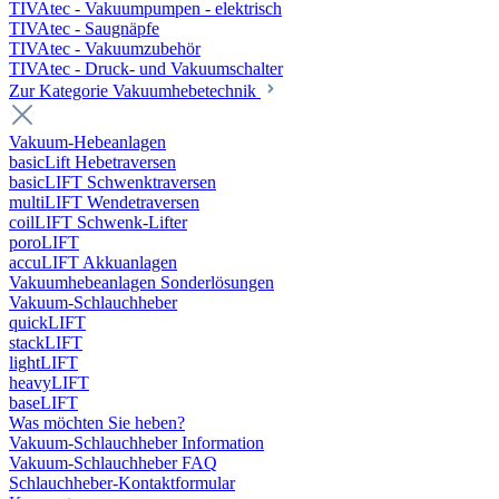
TIVAtec - Vakuumpumpen - elektrisch
TIVAtec - Saugnäpfe
TIVAtec - Vakuumzubehör
TIVAtec - Druck- und Vakuumschalter
Zur Kategorie Vakuumhebetechnik
Vakuum-Hebeanlagen
basicLift Hebetraversen
basicLIFT Schwenktraversen
multiLIFT Wendetraversen
coilLIFT Schwenk-Lifter
poroLIFT
accuLIFT Akkuanlagen
Vakuumhebeanlagen Sonderlösungen
Vakuum-Schlauchheber
quickLIFT
stackLIFT
lightLIFT
heavyLIFT
baseLIFT
Was möchten Sie heben?
Vakuum-Schlauchheber Information
Vakuum-Schlauchheber FAQ
Schlauchheber-Kontaktformular