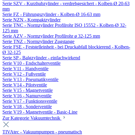
Serie SZV - Kurzhubzylinder - verdrehgesichert - Kolben-Ø 20-63
mm
Serie FZ - Führungszylinder - Kolben-Ø 16-63 mm
Serie NZN - Kompaktzylinder
Serie TNC - Normzylinder Profilrohr ISO 15552 - Kolben-Ø 32-
125 mm
Serie AZV - Normzylinder Profilrohr ø 32-125 mm
Serie TNZ - Normzylinder Zugstange
Serie FSE - Feststelleinheit - bei Druckabfall blockierend - Kolben-
Ø 32-125
Serie SP - Balgzylinder - einfachwirkend
Serie V10 - Endschalterventile
Serie V11 - Handventile
Serie V12 - Fußventile
Serie V13 - Pneumatikventile
Serie V14 - Pilotventile
Serie V15 - Magnetventile
Serie V16 - Namurventile
Serie V17 - Funktionsventile
Serie V18 - Sonderventile
Serie V19 - Magnetventile - Basic-Line
Zur Kategorie Vakuumtechnik
TIVAtec - Vakuumpumpen - pneumatisch