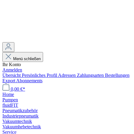
Menü schließen
Ihr Konto
Anmelden
Übersicht
Persönliches Profil
Adressen
Zahlungsarten
Bestellungen
Export
Abonnements
0,00 €*
Home
Pumpen
fluidFIT
Pneumatikzubehör
Industriepneumatik
Vakuumtechnik
Vakuumhebetechnik
Service