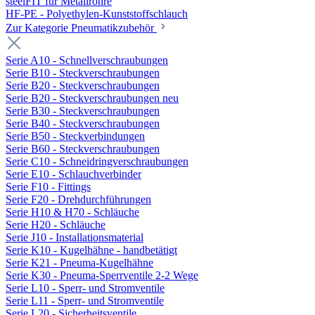
steelFIT für Metallrohre
HF-PE - Polyethylen-Kunststoffschlauch
Zur Kategorie Pneumatikzubehör
Serie A10 - Schnellverschraubungen
Serie B10 - Steckverschraubungen
Serie B20 - Steckverschraubungen
Serie B20 - Steckverschraubungen neu
Serie B30 - Steckverschraubungen
Serie B40 - Steckverschraubungen
Serie B50 - Steckverbindungen
Serie B60 - Steckverschraubungen
Serie C10 - Schneidringverschraubungen
Serie E10 - Schlauchverbinder
Serie F10 - Fittings
Serie F20 - Drehdurchführungen
Serie H10 & H70 - Schläuche
Serie H20 - Schläuche
Serie J10 - Installationsmaterial
Serie K10 - Kugelhähne - handbetätigt
Serie K21 - Pneuma-Kugelhähne
Serie K30 - Pneuma-Sperrventile 2-2 Wege
Serie L10 - Sperr- und Stromventile
Serie L11 - Sperr- und Stromventile
Serie L20 - Sicherheitsventile