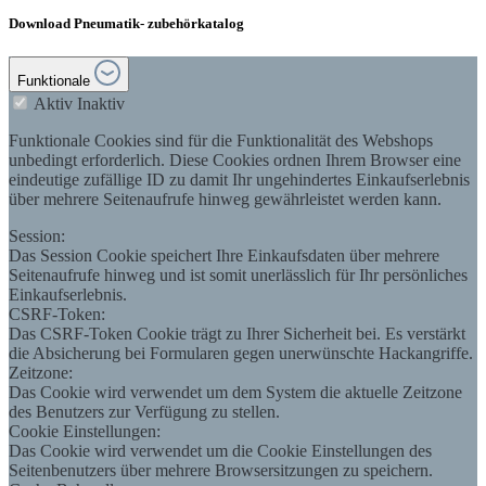
Download Pneumatik- zubehörkatalog
Funktionale
Aktiv
Inaktiv
Funktionale Cookies sind für die Funktionalität des Webshops
unbedingt erforderlich. Diese Cookies ordnen Ihrem Browser eine
eindeutige zufällige ID zu damit Ihr ungehindertes Einkaufserlebnis
über mehrere Seitenaufrufe hinweg gewährleistet werden kann.
Session:
Das Session Cookie speichert Ihre Einkaufsdaten über mehrere
Seitenaufrufe hinweg und ist somit unerlässlich für Ihr persönliches
Einkaufserlebnis.
CSRF-Token:
Das CSRF-Token Cookie trägt zu Ihrer Sicherheit bei. Es verstärkt
die Absicherung bei Formularen gegen unerwünschte Hackangriffe.
Zeitzone:
Das Cookie wird verwendet um dem System die aktuelle Zeitzone
des Benutzers zur Verfügung zu stellen.
Cookie Einstellungen:
Das Cookie wird verwendet um die Cookie Einstellungen des
Seitenbenutzers über mehrere Browsersitzungen zu speichern.