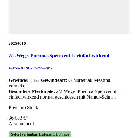
20250016
2/2-Wege- Pneuma-Sperrventil - einfachwirkend
K-PNS-110NG-1½-MSv-NBR
Gewinde:
1 1/2
Gewindeart:
G
Material:
Messing
vernickelt
Besondere Merkmale:
2/2-Wege- Pneuma-Sperrventil -
einfachwirkend normal geschlossen mit Namur-Schn…
Preis pro Stück
364,83 €*
Abonnement
Sofort verfügbar, Lieferzeit: 1-3 Tage