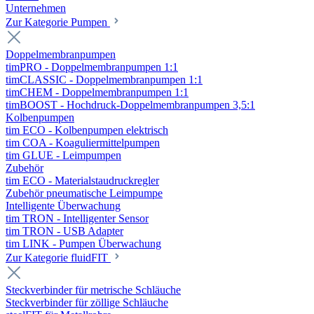
Unternehmen
Zur Kategorie Pumpen
Doppelmembranpumpen
timPRO - Doppelmembranpumpen 1:1
timCLASSIC - Doppelmembranpumpen 1:1
timCHEM - Doppelmembranpumpen 1:1
timBOOST - Hochdruck-Doppelmembranpumpen 3,5:1
Kolbenpumpen
tim ECO - Kolbenpumpen elektrisch
tim COA - Koaguliermittelpumpen
tim GLUE - Leimpumpen
Zubehör
tim ECO - Materialstaudruckregler
Zubehör pneumatische Leimpumpe
Intelligente Überwachung
tim TRON - Intelligenter Sensor
tim TRON - USB Adapter
tim LINK - Pumpen Überwachung
Zur Kategorie fluidFIT
Steckverbinder für metrische Schläuche
Steckverbinder für zöllige Schläuche