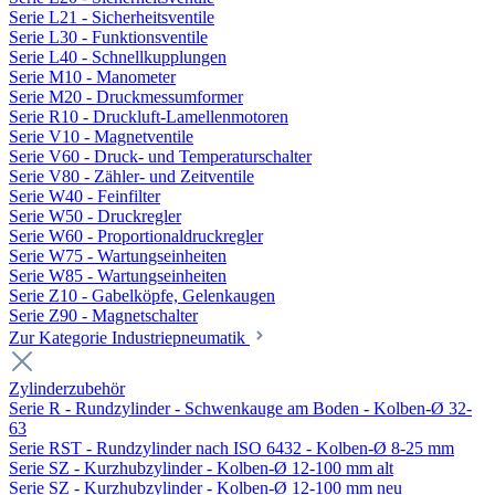
Serie L21 - Sicherheitsventile
Serie L30 - Funktionsventile
Serie L40 - Schnellkupplungen
Serie M10 - Manometer
Serie M20 - Druckmessumformer
Serie R10 - Druckluft-Lamellenmotoren
Serie V10 - Magnetventile
Serie V60 - Druck- und Temperaturschalter
Serie V80 - Zähler- und Zeitventile
Serie W40 - Feinfilter
Serie W50 - Druckregler
Serie W60 - Proportionaldruckregler
Serie W75 - Wartungseinheiten
Serie W85 - Wartungseinheiten
Serie Z10 - Gabelköpfe, Gelenkaugen
Serie Z90 - Magnetschalter
Zur Kategorie Industriepneumatik
Zylinderzubehör
Serie R - Rundzylinder - Schwenkauge am Boden - Kolben-Ø 32-
63
Serie RST - Rundzylinder nach ISO 6432 - Kolben-Ø 8-25 mm
Serie SZ - Kurzhubzylinder - Kolben-Ø 12-100 mm alt
Serie SZ - Kurzhubzylinder - Kolben-Ø 12-100 mm neu