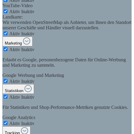
Aktiv
Inaktiv
YouTube-Video
Aktiv
Inaktiv
Landkarte:
Wir verwenden OpenStreetMap als Anbieter, um Ihnen den Standort
unserer Geschäfte und Händler visuell darzustellen.
Aktiv
Inaktiv
Marketing
Aktiv
Inaktiv
Erlaubt es Google, personenbezogene Daten für Online-Werbung
und Marketing zu sammeln.
Google Werbung und Marketing
Aktiv
Inaktiv
Statistiken
Aktiv
Inaktiv
Für Statistiken und Shop-Performance-Metriken genutzte Cookies.
Google Analytics
Aktiv
Inaktiv
Tracking