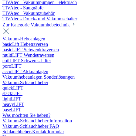
TIVAtec - Vakuumpumpen - elektrisch
TIVAtec - Saugnäpfe
TIVAtec - Vakuumzubehör
TIVAtec - Druck- und Vakuumschalter
Zur Kategorie Vakuumhebetechnik
Vakuum-Hebeanlagen
basicLift Hebetraversen
basicLIFT Schwenktraversen
multiLIFT Wendetraversen
coilLIFT Schwenk-Lifter
poroLIFT
accuLIFT Akkuanlagen
Vakuumhebeanlagen Sonderlösungen
Vakuum-Schlauchheber
quickLIFT
stackLIFT
lightLIFT
heavyLIFT
baseLIFT
Was möchten Sie heben?
Vakuum-Schlauchheber Information
Vakuum-Schlauchheber FAQ
Schlauchheber-Kontaktformular