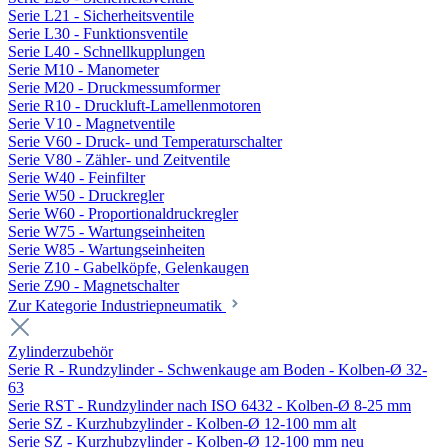
Serie L21 - Sicherheitsventile
Serie L30 - Funktionsventile
Serie L40 - Schnellkupplungen
Serie M10 - Manometer
Serie M20 - Druckmessumformer
Serie R10 - Druckluft-Lamellenmotoren
Serie V10 - Magnetventile
Serie V60 - Druck- und Temperaturschalter
Serie V80 - Zähler- und Zeitventile
Serie W40 - Feinfilter
Serie W50 - Druckregler
Serie W60 - Proportionaldruckregler
Serie W75 - Wartungseinheiten
Serie W85 - Wartungseinheiten
Serie Z10 - Gabelköpfe, Gelenkaugen
Serie Z90 - Magnetschalter
Zur Kategorie Industriepneumatik
Zylinderzubehör
Serie R - Rundzylinder - Schwenkauge am Boden - Kolben-Ø 32-
63
Serie RST - Rundzylinder nach ISO 6432 - Kolben-Ø 8-25 mm
Serie SZ - Kurzhubzylinder - Kolben-Ø 12-100 mm alt
Serie SZ - Kurzhubzylinder - Kolben-Ø 12-100 mm neu