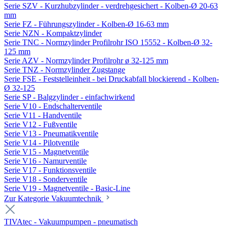
Serie SZV - Kurzhubzylinder - verdrehgesichert - Kolben-Ø 20-63
mm
Serie FZ - Führungszylinder - Kolben-Ø 16-63 mm
Serie NZN - Kompaktzylinder
Serie TNC - Normzylinder Profilrohr ISO 15552 - Kolben-Ø 32-
125 mm
Serie AZV - Normzylinder Profilrohr ø 32-125 mm
Serie TNZ - Normzylinder Zugstange
Serie FSE - Feststelleinheit - bei Druckabfall blockierend - Kolben-
Ø 32-125
Serie SP - Balgzylinder - einfachwirkend
Serie V10 - Endschalterventile
Serie V11 - Handventile
Serie V12 - Fußventile
Serie V13 - Pneumatikventile
Serie V14 - Pilotventile
Serie V15 - Magnetventile
Serie V16 - Namurventile
Serie V17 - Funktionsventile
Serie V18 - Sonderventile
Serie V19 - Magnetventile - Basic-Line
Zur Kategorie Vakuumtechnik
TIVAtec - Vakuumpumpen - pneumatisch