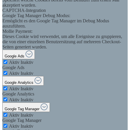
akzeptiert wurden.
CAPTCHA-Integration
Google Tag Manager Debug Modus:
Ermöglicht es den Google Tag Manager im Debug Modus
auszuführen.
Mollie Payment:
Dieses Cookie wird verwendet, um alle Ereignisse zu gruppieren,
die von einer einzelnen Benutzersitzung auf mehreren Checkout-
Seiten generiert wurden.
Google Ads
Aktiv
Inaktiv
Google Ads
Aktiv
Inaktiv
Google Analytics
Aktiv
Inaktiv
Google Analytics
Aktiv
Inaktiv
Google Tag Manager
Aktiv
Inaktiv
Google Tag Manager
Aktiv
Inaktiv