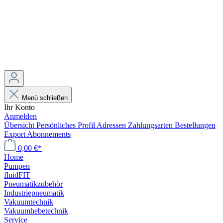
Menü schließen
Ihr Konto
Anmelden
Übersicht
Persönliches Profil
Adressen
Zahlungsarten
Bestellungen
Export
Abonnements
0,00 €*
Home
Pumpen
fluidFIT
Pneumatikzubehör
Industriepneumatik
Vakuumtechnik
Vakuumhebetechnik
Service