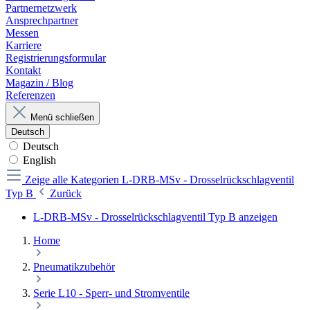
Partnernetzwerk
Ansprechpartner
Messen
Karriere
Registrierungsformular
Kontakt
Magazin / Blog
Referenzen
Menü schließen
Deutsch
Deutsch
English
Zeige alle Kategorien
L-DRB-MSv - Drosselrückschlagventil
Typ B
Zurück
L-DRB-MSv - Drosselrückschlagventil Typ B anzeigen
Home
Pneumatikzubehör
Serie L10 - Sperr- und Stromventile