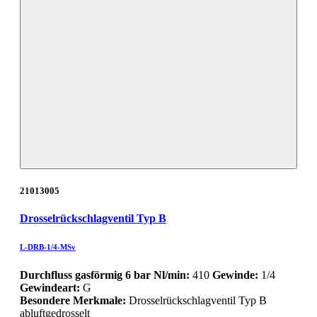
21013005
Drosselrückschlagventil Typ B
L-DRB-1/4-MSv
Durchfluss gasförmig 6 bar Nl/min:
410
Gewinde:
1/4
Gewindeart:
G
Besondere Merkmale:
Drosselrückschlagventil Typ B
abluftgedrosselt