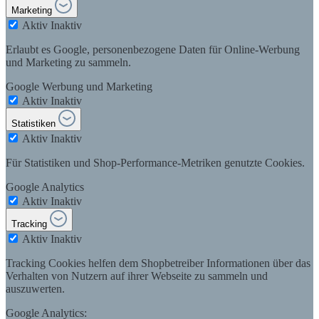
Marketing
Aktiv
Inaktiv
Erlaubt es Google, personenbezogene Daten für Online-Werbung
und Marketing zu sammeln.
Google Werbung und Marketing
Aktiv
Inaktiv
Statistiken
Aktiv
Inaktiv
Für Statistiken und Shop-Performance-Metriken genutzte Cookies.
Google Analytics
Aktiv
Inaktiv
Tracking
Aktiv
Inaktiv
Tracking Cookies helfen dem Shopbetreiber Informationen über das
Verhalten von Nutzern auf ihrer Webseite zu sammeln und
auszuwerten.
Google Analytics: