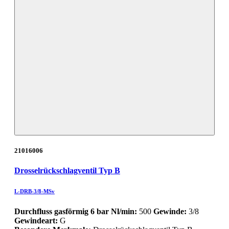
21016006
Drosselrückschlagventil Typ B
L-DRB-3/8-MSv
Durchfluss gasförmig 6 bar Nl/min:
500
Gewinde:
3/8
Gewindeart:
G