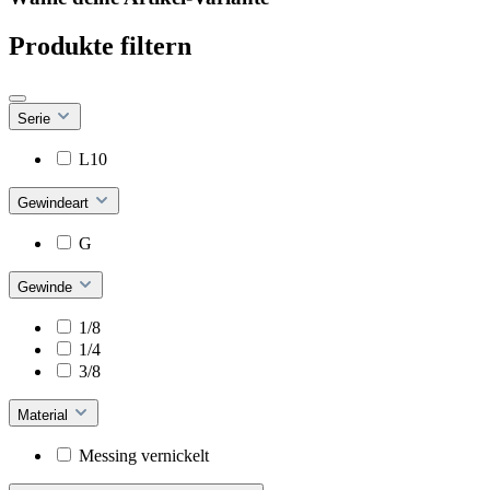
Produkte filtern
Serie
L10
Gewindeart
G
Gewinde
1/8
1/4
3/8
Material
Messing vernickelt