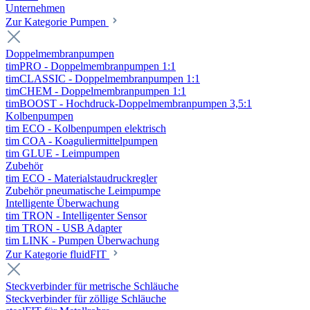
Unternehmen
Zur Kategorie Pumpen
Doppelmembranpumpen
timPRO - Doppelmembranpumpen 1:1
timCLASSIC - Doppelmembranpumpen 1:1
timCHEM - Doppelmembranpumpen 1:1
timBOOST - Hochdruck-Doppelmembranpumpen 3,5:1
Kolbenpumpen
tim ECO - Kolbenpumpen elektrisch
tim COA - Koaguliermittelpumpen
tim GLUE - Leimpumpen
Zubehör
tim ECO - Materialstaudruckregler
Zubehör pneumatische Leimpumpe
Intelligente Überwachung
tim TRON - Intelligenter Sensor
tim TRON - USB Adapter
tim LINK - Pumpen Überwachung
Zur Kategorie fluidFIT
Steckverbinder für metrische Schläuche
Steckverbinder für zöllige Schläuche