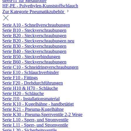
steelFIT für Metallrohre
HF-PE - Polyethylen-Kunststoffschlauch
Zur Kategorie Pneumatikzubehör
Serie A10 - Schnellverschraubungen
Serie B10 - Steckverschraubungen
Serie B20 - Steckverschraubungen
Serie B20 - Steckverschraubungen neu
Serie B30 - Steckverschraubungen
Serie B40 - Steckverschraubungen
Serie B50 - Steckverbindungen
Serie B60 - Steckverschraubungen
Serie C10 - Schneidringverschraubungen
Serie E10 - Schlauchverbinder
Serie F10 - Fittings
Serie F20 - Drehdurchführungen
Serie H10 & H70 - Schläuche
Serie H20 - Schläuche
Serie J10 - Installationsmaterial
Serie K10 - Kugelhähne - handbetätigt
Serie K21 - Pneuma-Kugelhähne
Serie K30 - Pneuma-Sperrventile 2-2 Wege
Serie L10 - Sperr- und Stromventile
Serie L11 - Sperr- und Stromventile
Serie L20 - Sicherheitsventile