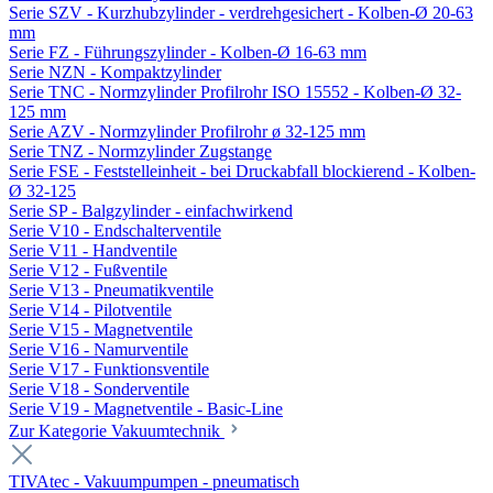
Serie SZV - Kurzhubzylinder - verdrehgesichert - Kolben-Ø 20-63
mm
Serie FZ - Führungszylinder - Kolben-Ø 16-63 mm
Serie NZN - Kompaktzylinder
Serie TNC - Normzylinder Profilrohr ISO 15552 - Kolben-Ø 32-
125 mm
Serie AZV - Normzylinder Profilrohr ø 32-125 mm
Serie TNZ - Normzylinder Zugstange
Serie FSE - Feststelleinheit - bei Druckabfall blockierend - Kolben-
Ø 32-125
Serie SP - Balgzylinder - einfachwirkend
Serie V10 - Endschalterventile
Serie V11 - Handventile
Serie V12 - Fußventile
Serie V13 - Pneumatikventile
Serie V14 - Pilotventile
Serie V15 - Magnetventile
Serie V16 - Namurventile
Serie V17 - Funktionsventile
Serie V18 - Sonderventile
Serie V19 - Magnetventile - Basic-Line
Zur Kategorie Vakuumtechnik
TIVAtec - Vakuumpumpen - pneumatisch