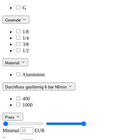
G
Gewinde
1/8
1/4
3/8
1/2
Material
Aluminium
Durchfluss gasförmig 6 bar Nl/min
400
1000
Preis
Minimal
EUR
–