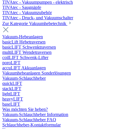
TIVAtec - Vakuumpumpen - elektrisch
TIVAtec - Saugnäpfe
TIVAtec - Vakuumzubehör
TIVAtec - Druck- und Vakuumschalter
Zur Kategorie Vakuumhebetechnik
Vakuum-Hebeanlagen
basicLift Hebetraversen
basicLIFT Schwenktraversen
multiLIFT Wendetraversen
coilLIFT Schwenk-Lifter
poroLIFT
accuLIFT Akkuanlagen
Vakuumhebeanlagen Sonderlösungen
Vakuum-Schlauchheber
quickLIFT
stackLIFT
lightLIFT
heavyLIFT
baseLIFT
Was möchten Sie heben?
Vakuum-Schlauchheber Information
Vakuum-Schlauchheber FAQ
Schlauchheber-Kontaktformular