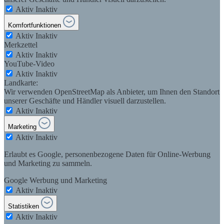
Aktiv
Inaktiv
Komfortfunktionen
Aktiv
Inaktiv
Merkzettel
Aktiv
Inaktiv
YouTube-Video
Aktiv
Inaktiv
Landkarte:
Wir verwenden OpenStreetMap als Anbieter, um Ihnen den Standort
unserer Geschäfte und Händler visuell darzustellen.
Aktiv
Inaktiv
Marketing
Aktiv
Inaktiv
Erlaubt es Google, personenbezogene Daten für Online-Werbung
und Marketing zu sammeln.
Google Werbung und Marketing
Aktiv
Inaktiv
Statistiken
Aktiv
Inaktiv