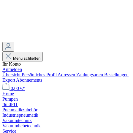
Menü schließen
Ihr Konto
Anmelden
Übersicht
Persönliches Profil
Adressen
Zahlungsarten
Bestellungen
Export
Abonnements
0,00 €*
Home
Pumpen
fluidFIT
Pneumatikzubehör
Industriepneumatik
Vakuumtechnik
Vakuumhebetechnik
Service