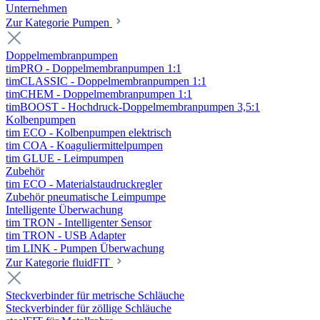
Unternehmen
Zur Kategorie Pumpen
Doppelmembranpumpen
timPRO - Doppelmembranpumpen 1:1
timCLASSIC - Doppelmembranpumpen 1:1
timCHEM - Doppelmembranpumpen 1:1
timBOOST - Hochdruck-Doppelmembranpumpen 3,5:1
Kolbenpumpen
tim ECO - Kolbenpumpen elektrisch
tim COA - Koaguliermittelpumpen
tim GLUE - Leimpumpen
Zubehör
tim ECO - Materialstaudruckregler
Zubehör pneumatische Leimpumpe
Intelligente Überwachung
tim TRON - Intelligenter Sensor
tim TRON - USB Adapter
tim LINK - Pumpen Überwachung
Zur Kategorie fluidFIT
Steckverbinder für metrische Schläuche
Steckverbinder für zöllige Schläuche