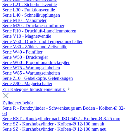
Serie L21 - Sicherheitsventile
Serie L30 - Funktionsventile
Serie L40 - Schnellkupplungen
Serie M10 - Manometer
Serie M20 - Druckmessumformer
Serie R10 - Druckluft-Lamellenmotoren
Serie V10 - Magnetventile
Serie V60 - Druck- und Temperaturschalter
Serie V80 - Zähler- und Zeitventile
Serie W40 - Feinfilter
Serie W50 - Druckregler
Serie W60 - Proportionaldruckregler
Serie W75 - Wartungseinheiten
Serie W85 - Wartungseinheiten
Serie Z10 - Gabelköpfe, Gelenkaugen
Serie Z90 - Magnetschalter
Zur Kategorie Industriepneumatik
Zylinderzubehör
Serie R - Rundzylinder - Schwenkauge am Boden - Kolben-Ø 32-
63
Serie RST - Rundzylinder nach ISO 6432 - Kolben-Ø 8-25 mm
Serie SZ - Kurzhubzylinder - Kolben-Ø 12-100 mm alt
Serie SZ - Kurzhubzylinder - Kolben-Ø 12-100 mm neu