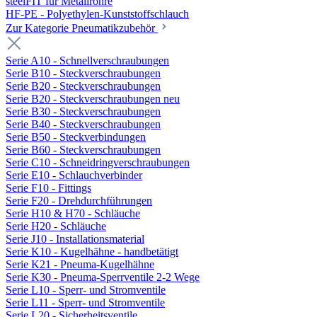
steelFIT für Metallrohre
HF-PE - Polyethylen-Kunststoffschlauch
Zur Kategorie Pneumatikzubehör
Serie A10 - Schnellverschraubungen
Serie B10 - Steckverschraubungen
Serie B20 - Steckverschraubungen
Serie B20 - Steckverschraubungen neu
Serie B30 - Steckverschraubungen
Serie B40 - Steckverschraubungen
Serie B50 - Steckverbindungen
Serie B60 - Steckverschraubungen
Serie C10 - Schneidringverschraubungen
Serie E10 - Schlauchverbinder
Serie F10 - Fittings
Serie F20 - Drehdurchführungen
Serie H10 & H70 - Schläuche
Serie H20 - Schläuche
Serie J10 - Installationsmaterial
Serie K10 - Kugelhähne - handbetätigt
Serie K21 - Pneuma-Kugelhähne
Serie K30 - Pneuma-Sperrventile 2-2 Wege
Serie L10 - Sperr- und Stromventile
Serie L11 - Sperr- und Stromventile
Serie L20 - Sicherheitsventile