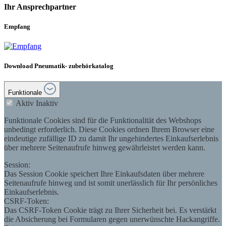
Ihr Ansprechpartner
Empfang
Download Pneumatik- zubehörkatalog
Funktionale
Aktiv
Inaktiv
Funktionale Cookies sind für die Funktionalität des Webshops
unbedingt erforderlich. Diese Cookies ordnen Ihrem Browser eine
eindeutige zufällige ID zu damit Ihr ungehindertes Einkaufserlebnis
über mehrere Seitenaufrufe hinweg gewährleistet werden kann.
Session:
Das Session Cookie speichert Ihre Einkaufsdaten über mehrere
Seitenaufrufe hinweg und ist somit unerlässlich für Ihr persönliches
Einkaufserlebnis.
CSRF-Token:
Das CSRF-Token Cookie trägt zu Ihrer Sicherheit bei. Es verstärkt
die Absicherung bei Formularen gegen unerwünschte Hackangriffe.