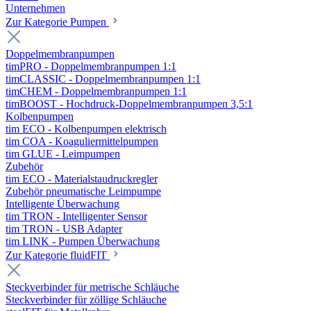
Unternehmen
Zur Kategorie Pumpen
Doppelmembranpumpen
timPRO - Doppelmembranpumpen 1:1
timCLASSIC - Doppelmembranpumpen 1:1
timCHEM - Doppelmembranpumpen 1:1
timBOOST - Hochdruck-Doppelmembranpumpen 3,5:1
Kolbenpumpen
tim ECO - Kolbenpumpen elektrisch
tim COA - Koaguliermittelpumpen
tim GLUE - Leimpumpen
Zubehör
tim ECO - Materialstaudruckregler
Zubehör pneumatische Leimpumpe
Intelligente Überwachung
tim TRON - Intelligenter Sensor
tim TRON - USB Adapter
tim LINK - Pumpen Überwachung
Zur Kategorie fluidFIT
Steckverbinder für metrische Schläuche
Steckverbinder für zöllige Schläuche