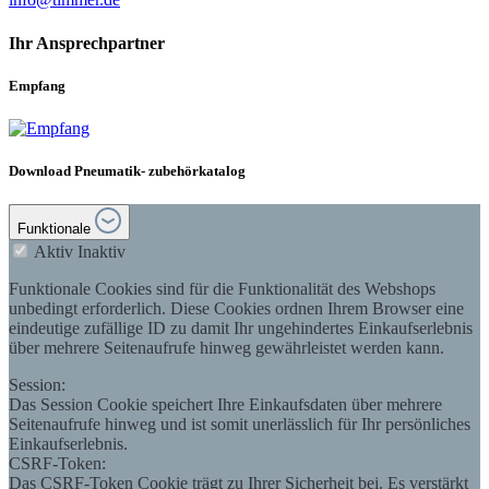
Ihr Ansprechpartner
Empfang
Download Pneumatik- zubehörkatalog
Funktionale
Aktiv
Inaktiv
Funktionale Cookies sind für die Funktionalität des Webshops
unbedingt erforderlich. Diese Cookies ordnen Ihrem Browser eine
eindeutige zufällige ID zu damit Ihr ungehindertes Einkaufserlebnis
über mehrere Seitenaufrufe hinweg gewährleistet werden kann.
Session:
Das Session Cookie speichert Ihre Einkaufsdaten über mehrere
Seitenaufrufe hinweg und ist somit unerlässlich für Ihr persönliches
Einkaufserlebnis.
CSRF-Token:
Das CSRF-Token Cookie trägt zu Ihrer Sicherheit bei. Es verstärkt