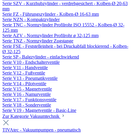
Serie SZV - Kurzhubzylinder - verdrehgesichert - Kolben-Ø 20-63
mm
Serie FZ - Führungszylinder - Kolben-Ø 16-63 mm
Serie NZN - Kompaktzylinder
Serie TNC - Normzylinder Profilrohr ISO 15552 - Kolben-Ø 32-
125 mm
Serie AZV - Normzylinder Profilrohr ø 32-125 mm
Serie TNZ - Normzylinder Zugstange
Serie FSE - Feststelleinheit - bei Druckabfall blockierend - Kolben-
Ø 32-125
Serie SP - Balgzylinder - einfachwirkend
Serie V10 - Endschalterventile
Serie V11 - Handventile
Serie V12 - Fußventile
Serie V13 - Pneumatikventile
Serie V14 - Pilotventile
Serie V15 - Magnetventile
Serie V16 - Namurventile
Serie V17 - Funktionsventile
Serie V18 - Sonderventile
Serie V19 - Magnetventile - Basic-Line
Zur Kategorie Vakuumtechnik
TIVAtec - Vakuumpumpen - pneumatisch