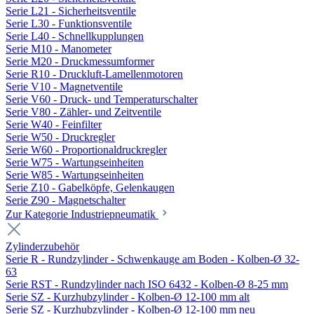
Serie L21 - Sicherheitsventile
Serie L30 - Funktionsventile
Serie L40 - Schnellkupplungen
Serie M10 - Manometer
Serie M20 - Druckmessumformer
Serie R10 - Druckluft-Lamellenmotoren
Serie V10 - Magnetventile
Serie V60 - Druck- und Temperaturschalter
Serie V80 - Zähler- und Zeitventile
Serie W40 - Feinfilter
Serie W50 - Druckregler
Serie W60 - Proportionaldruckregler
Serie W75 - Wartungseinheiten
Serie W85 - Wartungseinheiten
Serie Z10 - Gabelköpfe, Gelenkaugen
Serie Z90 - Magnetschalter
Zur Kategorie Industriepneumatik
Zylinderzubehör
Serie R - Rundzylinder - Schwenkauge am Boden - Kolben-Ø 32-
63
Serie RST - Rundzylinder nach ISO 6432 - Kolben-Ø 8-25 mm
Serie SZ - Kurzhubzylinder - Kolben-Ø 12-100 mm alt
Serie SZ - Kurzhubzylinder - Kolben-Ø 12-100 mm neu