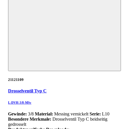
21121109
Drosselventil Typ C
L-DVH-3/8-MSv
Gewinde:
3/8
Material:
Messing vernickelt
Serie:
L10
Besondere Merkmale:
Drosselventil Typ C beidseitig
gedrosselt