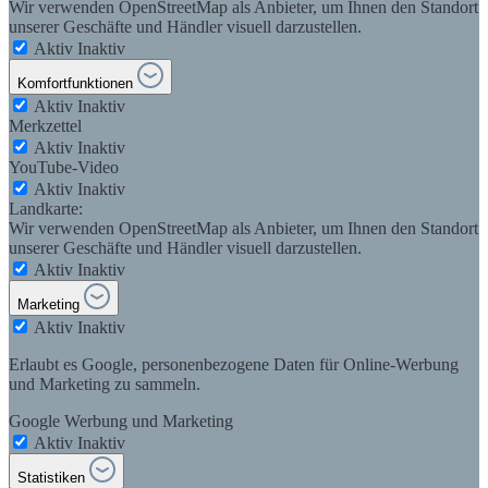
Wir verwenden OpenStreetMap als Anbieter, um Ihnen den Standort
unserer Geschäfte und Händler visuell darzustellen.
Aktiv
Inaktiv
Komfortfunktionen
Aktiv
Inaktiv
Merkzettel
Aktiv
Inaktiv
YouTube-Video
Aktiv
Inaktiv
Landkarte:
Wir verwenden OpenStreetMap als Anbieter, um Ihnen den Standort
unserer Geschäfte und Händler visuell darzustellen.
Aktiv
Inaktiv
Marketing
Aktiv
Inaktiv
Erlaubt es Google, personenbezogene Daten für Online-Werbung
und Marketing zu sammeln.
Google Werbung und Marketing
Aktiv
Inaktiv
Statistiken