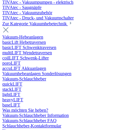
TIVAtec - Vakuumpumpen - elektrisch
TIVAtec - Saugnäpfe
TIVAtec - Vakuumzubehör
TIVAtec - Druck- und Vakuumschalter
Zur Kategorie Vakuumhebetechnik
Vakuum-Hebeanlagen
basicLift Hebetraversen
basicLIFT Schwenktraversen
multiLIFT Wendetraversen
coilLIFT Schwenk-Lifter
poroLIFT
accuLIFT Akkuanlagen
Vakuumhebeanlagen Sonderlösungen
Vakuum-Schlauchheber
quickLIFT
stackLIFT
lightLIFT
heavyLIFT
baseLIFT
Was möchten Sie heben?
Vakuum-Schlauchheber Information
Vakuum-Schlauchheber FAQ
Schlauchheber-Kontaktformular