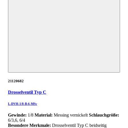
21120682
Drosselventil Typ C
L-DVH-1/8-B-6-MSv
Gewinde:
1/8
Material:
Messing vernickelt
Schlauchgröße:
6/3,6, 6/4
Besondere Merkmale:
Drosselventil Typ C beidseitig