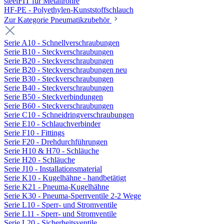
steelFIT für Metallrohre
HF-PE - Polyethylen-Kunststoffschlauch
Zur Kategorie Pneumatikzubehör
Serie A10 - Schnellverschraubungen
Serie B10 - Steckverschraubungen
Serie B20 - Steckverschraubungen
Serie B20 - Steckverschraubungen neu
Serie B30 - Steckverschraubungen
Serie B40 - Steckverschraubungen
Serie B50 - Steckverbindungen
Serie B60 - Steckverschraubungen
Serie C10 - Schneidringverschraubungen
Serie E10 - Schlauchverbinder
Serie F10 - Fittings
Serie F20 - Drehdurchführungen
Serie H10 & H70 - Schläuche
Serie H20 - Schläuche
Serie J10 - Installationsmaterial
Serie K10 - Kugelhähne - handbetätigt
Serie K21 - Pneuma-Kugelhähne
Serie K30 - Pneuma-Sperrventile 2-2 Wege
Serie L10 - Sperr- und Stromventile
Serie L11 - Sperr- und Stromventile
Serie L20 - Sicherheitsventile