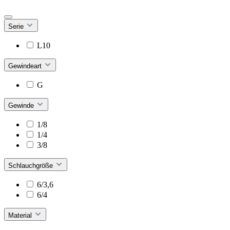
Serie
L10
Gewindeart
G
Gewinde
1/8
1/4
3/8
Schlauchgröße
6/3,6
6/4
Material