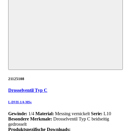
21125108
Drosselventil Typ C
L-DVH-1/4-MSv
Gewinde:
1/4
Material:
Messing vernickelt
Serie:
L10
Besondere Merkmale:
Drosselventil Typ C beidseitig
gedrosselt
Produktspezifische Downloads: