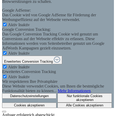
Browsersitzungen zu schalten.
Google AdSense:
Das Cookie wird von Google AdSense für Förderung der
Werbungseffizienz auf der Webseite verwendet.
Aktiv
Inaktiv
Google Conversion Tracking:
Das Google Conversion Tracking Cookie wird genutzt um
Conversions auf der Webseite effektiv zu erfassen. Diese
Informationen werden vom Seitenbetreiber genutzt um Google
AdWords Kampagnen gezielt einzusetzen.
Aktiv
Inaktiv
Erweitertes Conversion Tracking
Aktiv
Inaktiv
Erweitertes Conversion Tracking
Aktiv
Inaktiv
Wir respektieren Ihre Privatsphäre
Diese Website verwendet Cookies, um Ihnen die bestmögliche
Funktionalität bieten zu können...
Mehr Informationen
.
Datenschutzeinstellungen
Nur funktionale Cookies
akzeptieren
Cookies akzeptieren
Alle Cookies akzeptieren
Anfrage erfolgreich abgeschickt