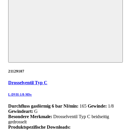
21129107
Drosselventil Typ C
L-DVH-1/8-MSv
Durchfluss gasförmig 6 bar Nl/min:
165
Gewinde:
1/8
Gewindeart:
G
Besondere Merkmale:
Drosselventil Typ C beidseitig
gedrosselt
Produktspezifische Downloads: