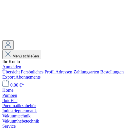
Menü schließen
Ihr Konto
Anmelden
Übersicht
Persönliches Profil
Adressen
Zahlungsarten
Bestellungen
Export
Abonnements
0,00 €*
Home
Pumpen
fluidFIT
Pneumatikzubehör
Industriepneumatik
Vakuumtechnik
Vakuumhebetechnik
Service