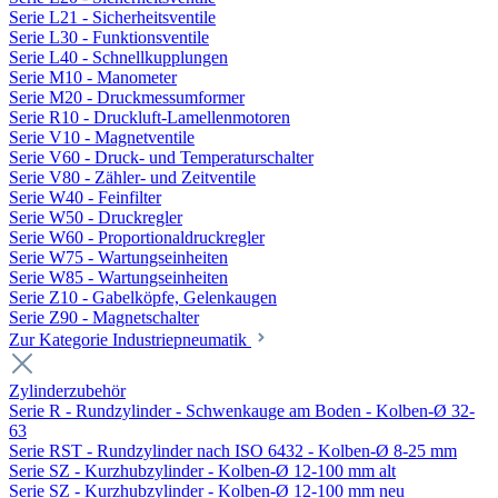
Serie L21 - Sicherheitsventile
Serie L30 - Funktionsventile
Serie L40 - Schnellkupplungen
Serie M10 - Manometer
Serie M20 - Druckmessumformer
Serie R10 - Druckluft-Lamellenmotoren
Serie V10 - Magnetventile
Serie V60 - Druck- und Temperaturschalter
Serie V80 - Zähler- und Zeitventile
Serie W40 - Feinfilter
Serie W50 - Druckregler
Serie W60 - Proportionaldruckregler
Serie W75 - Wartungseinheiten
Serie W85 - Wartungseinheiten
Serie Z10 - Gabelköpfe, Gelenkaugen
Serie Z90 - Magnetschalter
Zur Kategorie Industriepneumatik
Zylinderzubehör
Serie R - Rundzylinder - Schwenkauge am Boden - Kolben-Ø 32-
63
Serie RST - Rundzylinder nach ISO 6432 - Kolben-Ø 8-25 mm
Serie SZ - Kurzhubzylinder - Kolben-Ø 12-100 mm alt
Serie SZ - Kurzhubzylinder - Kolben-Ø 12-100 mm neu