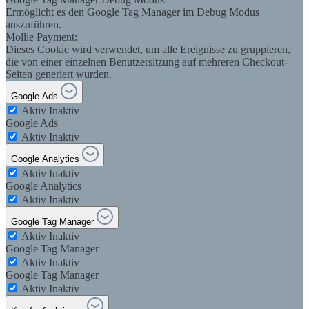
Ermöglicht es den Google Tag Manager im Debug Modus
auszuführen.
Mollie Payment:
Dieses Cookie wird verwendet, um alle Ereignisse zu gruppieren,
die von einer einzelnen Benutzersitzung auf mehreren Checkout-
Seiten generiert wurden.
Google Ads
Aktiv
Inaktiv
Google Ads
Aktiv
Inaktiv
Google Analytics
Aktiv
Inaktiv
Google Analytics
Aktiv
Inaktiv
Google Tag Manager
Aktiv
Inaktiv
Google Tag Manager
Aktiv
Inaktiv
Google Tag Manager
Aktiv
Inaktiv