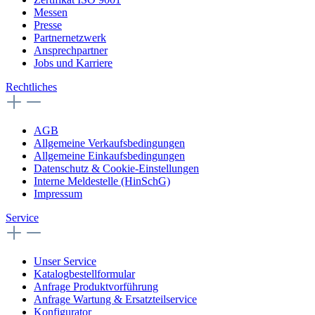
Messen
Presse
Partnernetzwerk
Ansprechpartner
Jobs und Karriere
Rechtliches
AGB
Allgemeine Verkaufsbedingungen
Allgemeine Einkaufsbedingungen
Datenschutz & Cookie-Einstellungen
Interne Meldestelle (HinSchG)
Impressum
Service
Unser Service
Katalogbestellformular
Anfrage Produktvorführung
Anfrage Wartung & Ersatzteilservice
Konfigurator