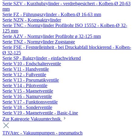
Serie SZV - Kurzhubzylinder - verdrehgesichert - Kolben-Ø 20-63
mm
Serie FZ - Führungszylinder - Kolben-Ø 16-63 mm
Serie NZN - Kompaktzylinder
Serie TNC - Normzylinder Profilrohr ISO 15552 - Kolben-Ø 32-
125 mm
Serie AZV - Normzylinder Profilrohr ø 32-125 mm
Serie TNZ - Normzylinder Zugstange
Serie FSE - Feststelleinheit - bei Druckabfall blockierend - Kolben-
Ø 32-125
Serie SP - Balgzylinder - einfachwirkend
Serie V10 - Endschalterventile
Serie V11 - Handventile
Serie V12 - Fußventile
Serie V13 - Pneumatikventile
Serie V14 - Pilotventile
Serie V15 - Magnetventile
Serie V16 - Namurventile
Serie V17 - Funktionsventile
Serie V18 - Sonderventile
Serie V19 - Magnetventile - Basic-Line
Zur Kategorie Vakuumtechnik
TIVAtec - Vakuumpumpen - pneumatisch