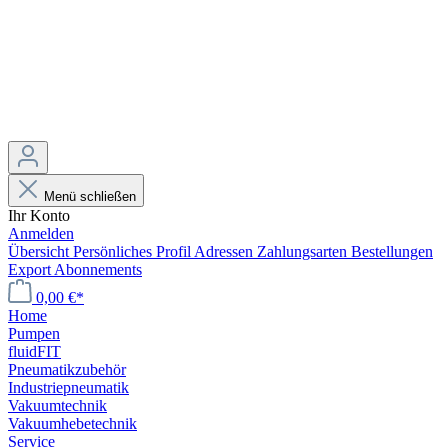
Menü schließen
Ihr Konto
Anmelden
Übersicht
Persönliches Profil
Adressen
Zahlungsarten
Bestellungen
Export
Abonnements
0,00 €*
Home
Pumpen
fluidFIT
Pneumatikzubehör
Industriepneumatik
Vakuumtechnik
Vakuumhebetechnik
Service