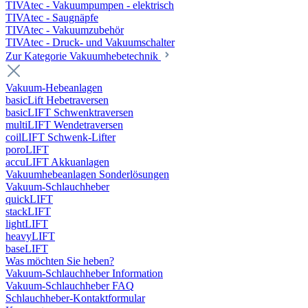
TIVAtec - Vakuumpumpen - elektrisch
TIVAtec - Saugnäpfe
TIVAtec - Vakuumzubehör
TIVAtec - Druck- und Vakuumschalter
Zur Kategorie Vakuumhebetechnik
Vakuum-Hebeanlagen
basicLift Hebetraversen
basicLIFT Schwenktraversen
multiLIFT Wendetraversen
coilLIFT Schwenk-Lifter
poroLIFT
accuLIFT Akkuanlagen
Vakuumhebeanlagen Sonderlösungen
Vakuum-Schlauchheber
quickLIFT
stackLIFT
lightLIFT
heavyLIFT
baseLIFT
Was möchten Sie heben?
Vakuum-Schlauchheber Information
Vakuum-Schlauchheber FAQ
Schlauchheber-Kontaktformular