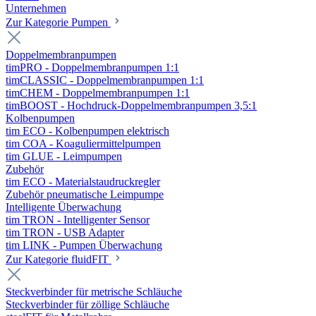
Unternehmen
Zur Kategorie Pumpen
Doppelmembranpumpen
timPRO - Doppelmembranpumpen 1:1
timCLASSIC - Doppelmembranpumpen 1:1
timCHEM - Doppelmembranpumpen 1:1
timBOOST - Hochdruck-Doppelmembranpumpen 3,5:1
Kolbenpumpen
tim ECO - Kolbenpumpen elektrisch
tim COA - Koaguliermittelpumpen
tim GLUE - Leimpumpen
Zubehör
tim ECO - Materialstaudruckregler
Zubehör pneumatische Leimpumpe
Intelligente Überwachung
tim TRON - Intelligenter Sensor
tim TRON - USB Adapter
tim LINK - Pumpen Überwachung
Zur Kategorie fluidFIT
Steckverbinder für metrische Schläuche
Steckverbinder für zöllige Schläuche