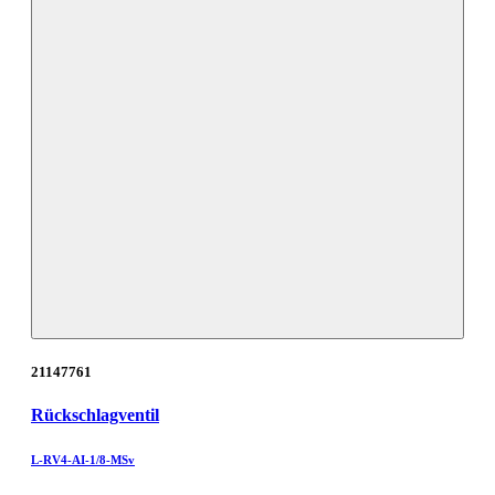
21147761
Rückschlagventil
L-RV4-AI-1/8-MSv