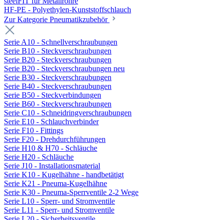
steelFIT für Metallrohre
HF-PE - Polyethylen-Kunststoffschlauch
Zur Kategorie Pneumatikzubehör
Serie A10 - Schnellverschraubungen
Serie B10 - Steckverschraubungen
Serie B20 - Steckverschraubungen
Serie B20 - Steckverschraubungen neu
Serie B30 - Steckverschraubungen
Serie B40 - Steckverschraubungen
Serie B50 - Steckverbindungen
Serie B60 - Steckverschraubungen
Serie C10 - Schneidringverschraubungen
Serie E10 - Schlauchverbinder
Serie F10 - Fittings
Serie F20 - Drehdurchführungen
Serie H10 & H70 - Schläuche
Serie H20 - Schläuche
Serie J10 - Installationsmaterial
Serie K10 - Kugelhähne - handbetätigt
Serie K21 - Pneuma-Kugelhähne
Serie K30 - Pneuma-Sperrventile 2-2 Wege
Serie L10 - Sperr- und Stromventile
Serie L11 - Sperr- und Stromventile
Serie L20 - Sicherheitsventile