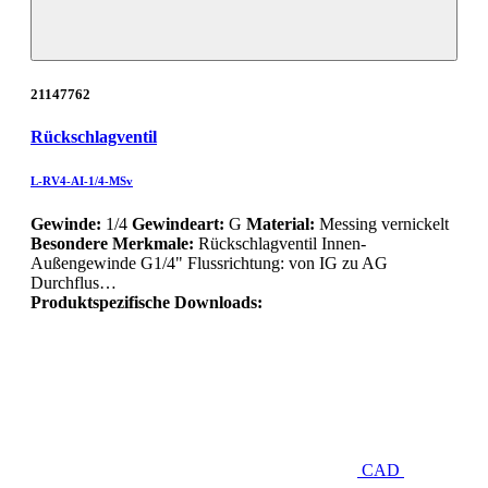
21147762
Rückschlagventil
L-RV4-AI-1/4-MSv
Gewinde:
1/4
Gewindeart:
G
Material:
Messing vernickelt
Besondere Merkmale:
Rückschlagventil Innen-
Außengewinde G1/4" Flussrichtung: von IG zu AG
Durchflus…
Produktspezifische Downloads:
CAD