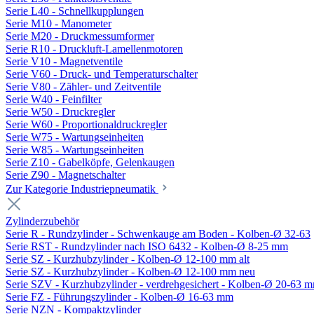
Serie L40 - Schnellkupplungen
Serie M10 - Manometer
Serie M20 - Druckmessumformer
Serie R10 - Druckluft-Lamellenmotoren
Serie V10 - Magnetventile
Serie V60 - Druck- und Temperaturschalter
Serie V80 - Zähler- und Zeitventile
Serie W40 - Feinfilter
Serie W50 - Druckregler
Serie W60 - Proportionaldruckregler
Serie W75 - Wartungseinheiten
Serie W85 - Wartungseinheiten
Serie Z10 - Gabelköpfe, Gelenkaugen
Serie Z90 - Magnetschalter
Zur Kategorie Industriepneumatik
Zylinderzubehör
Serie R - Rundzylinder - Schwenkauge am Boden - Kolben-Ø 32-63
Serie RST - Rundzylinder nach ISO 6432 - Kolben-Ø 8-25 mm
Serie SZ - Kurzhubzylinder - Kolben-Ø 12-100 mm alt
Serie SZ - Kurzhubzylinder - Kolben-Ø 12-100 mm neu
Serie SZV - Kurzhubzylinder - verdrehgesichert - Kolben-Ø 20-63 
Serie FZ - Führungszylinder - Kolben-Ø 16-63 mm
Serie NZN - Kompaktzylinder