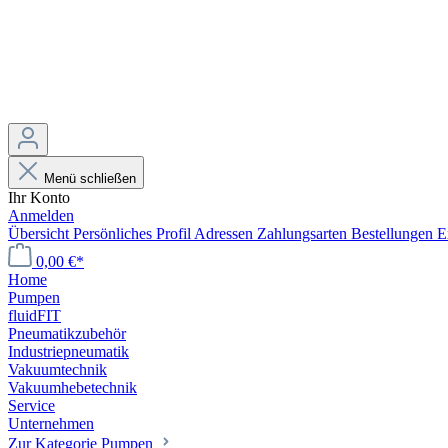
Menü schließen
Ihr Konto
Anmelden
Übersicht
Persönliches Profil
Adressen
Zahlungsarten
Bestellungen
E
0,00 €*
Home
Pumpen
fluidFIT
Pneumatikzubehör
Industriepneumatik
Vakuumtechnik
Vakuumhebetechnik
Service
Unternehmen
Zur Kategorie Pumpen