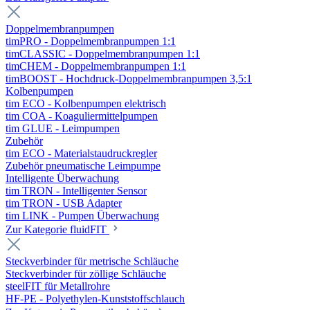
Doppelmembranpumpen
timPRO - Doppelmembranpumpen 1:1
timCLASSIC - Doppelmembranpumpen 1:1
timCHEM - Doppelmembranpumpen 1:1
timBOOST - Hochdruck-Doppelmembranpumpen 3,5:1
Kolbenpumpen
tim ECO - Kolbenpumpen elektrisch
tim COA - Koaguliermittelpumpen
tim GLUE - Leimpumpen
Zubehör
tim ECO - Materialstaudruckregler
Zubehör pneumatische Leimpumpe
Intelligente Überwachung
tim TRON - Intelligenter Sensor
tim TRON - USB Adapter
tim LINK - Pumpen Überwachung
Zur Kategorie fluidFIT
Steckverbinder für metrische Schläuche
Steckverbinder für zöllige Schläuche
steelFIT für Metallrohre
HF-PE - Polyethylen-Kunststoffschlauch