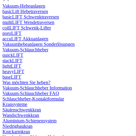
Vakuum-Hebeanlagen
basicLift Hebetraversen
basicLIFT Schwenktraversen
multiLIFT Wendetraversen
coilLIFT Schwenk-Lifter
poroLIFT
accuLIFT Akkuanlagen
Vakuumhebeanlagen Sonderlösungen
Vakuum-Schlauchheber
quickLIFT
stackLIFT
lightLIFT
heavyLIFT
baseLIFT
Was möchten Sie heben?
Vakuum-Schlauchheber Information
Vakuum-Schlauchheber FAQ
Schlauchheber-Kontaktformular
Kransysteme
Säulenschwenkkran
Wandschwenkkran
Aluminium-Schienensystem
Niedrigbaukran
Knickarmkran