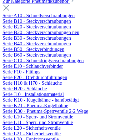
Zur Kategorie Pneumatikzubehör
Serie A10 - Schnellverschraubungen
Serie B10 - Steckverschraubungen
Serie B20 - Steckverschraubungen
Serie B20 - Steckverschraubungen neu
Serie B30 - Steckverschraubungen
Serie B40 - Steckverschraubungen
Serie B50 - Steckverbindungen
Serie B60 - Steckverschraubungen
Serie C10 - Schneidringverschraubungen
Serie E10 - Schlauchverbinder
Serie F10 - Fittings
Serie F20 - Drehdurchführungen
Serie H10 & H70 - Schläuche
Serie H20 - Schläuche
Serie J10 - Installationsmaterial
Serie K10 - Kugelhähne - handbetätigt
Serie K21 - Pneuma-Kugelhähne
Serie K30 - Pneuma-Sperrventile 2-2 Wege
Serie L10 - Sperr- und Stromventile
Serie L11 - Sperr- und Stromventile
Serie L20 - Sicherheitsventile
Serie L21 - Sicherheitsventile
Serie L30 - Funktionsventile