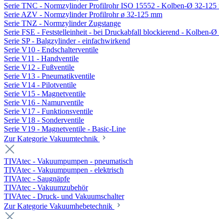
Serie TNC - Normzylinder Profilrohr ISO 15552 - Kolben-Ø 32-12
Serie AZV - Normzylinder Profilrohr ø 32-125 mm
Serie TNZ - Normzylinder Zugstange
Serie FSE - Feststelleinheit - bei Druckabfall blockierend - Kolben-
Serie SP - Balgzylinder - einfachwirkend
Serie V10 - Endschalterventile
Serie V11 - Handventile
Serie V12 - Fußventile
Serie V13 - Pneumatikventile
Serie V14 - Pilotventile
Serie V15 - Magnetventile
Serie V16 - Namurventile
Serie V17 - Funktionsventile
Serie V18 - Sonderventile
Serie V19 - Magnetventile - Basic-Line
Zur Kategorie Vakuumtechnik
TIVAtec - Vakuumpumpen - pneumatisch
TIVAtec - Vakuumpumpen - elektrisch
TIVAtec - Saugnäpfe
TIVAtec - Vakuumzubehör
TIVAtec - Druck- und Vakuumschalter
Zur Kategorie Vakuumhebetechnik