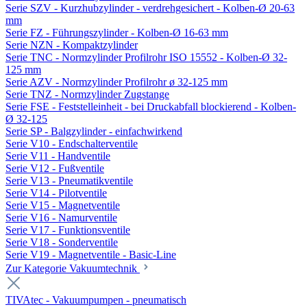
Serie SZV - Kurzhubzylinder - verdrehgesichert - Kolben-Ø 20-63
mm
Serie FZ - Führungszylinder - Kolben-Ø 16-63 mm
Serie NZN - Kompaktzylinder
Serie TNC - Normzylinder Profilrohr ISO 15552 - Kolben-Ø 32-
125 mm
Serie AZV - Normzylinder Profilrohr ø 32-125 mm
Serie TNZ - Normzylinder Zugstange
Serie FSE - Feststelleinheit - bei Druckabfall blockierend - Kolben-
Ø 32-125
Serie SP - Balgzylinder - einfachwirkend
Serie V10 - Endschalterventile
Serie V11 - Handventile
Serie V12 - Fußventile
Serie V13 - Pneumatikventile
Serie V14 - Pilotventile
Serie V15 - Magnetventile
Serie V16 - Namurventile
Serie V17 - Funktionsventile
Serie V18 - Sonderventile
Serie V19 - Magnetventile - Basic-Line
Zur Kategorie Vakuumtechnik
TIVAtec - Vakuumpumpen - pneumatisch