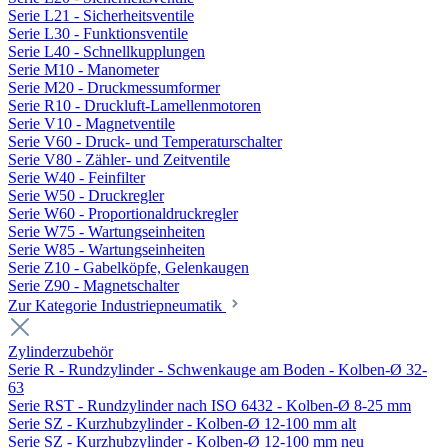
Serie L21 - Sicherheitsventile
Serie L30 - Funktionsventile
Serie L40 - Schnellkupplungen
Serie M10 - Manometer
Serie M20 - Druckmessumformer
Serie R10 - Druckluft-Lamellenmotoren
Serie V10 - Magnetventile
Serie V60 - Druck- und Temperaturschalter
Serie V80 - Zähler- und Zeitventile
Serie W40 - Feinfilter
Serie W50 - Druckregler
Serie W60 - Proportionaldruckregler
Serie W75 - Wartungseinheiten
Serie W85 - Wartungseinheiten
Serie Z10 - Gabelköpfe, Gelenkaugen
Serie Z90 - Magnetschalter
Zur Kategorie Industriepneumatik
Zylinderzubehör
Serie R - Rundzylinder - Schwenkauge am Boden - Kolben-Ø 32-
63
Serie RST - Rundzylinder nach ISO 6432 - Kolben-Ø 8-25 mm
Serie SZ - Kurzhubzylinder - Kolben-Ø 12-100 mm alt
Serie SZ - Kurzhubzylinder - Kolben-Ø 12-100 mm neu