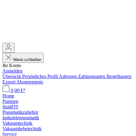
Menü schließen
Ihr Konto
Anmelden
Übersicht
Persönliches Profil
Adressen
Zahlungsarten
Bestellungen
Export
Abonnements
0,00 €*
Home
Pumpen
fluidFIT
Pneumatikzubehör
Industriepneumatik
Vakuumtechnik
Vakuumhebetechnik
Service