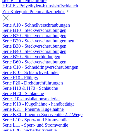
steelFIT für Metallrohre
HF-PE - Polyethylen-Kunststoffschlauch
Zur Kategorie Pneumatikzubehör
Serie A10 - Schnellverschraubungen
Serie B10 - Steckverschraubungen
Serie B20 - Steckverschraubungen
Serie B20 - Steckverschraubungen neu
Serie B30 - Steckverschraubungen
Serie B40 - Steckverschraubungen
Serie B50 - Steckverbindungen
Serie B60 - Steckverschraubungen
Serie C10 - Schneidringverschraubungen
Serie E10 - Schlauchverbinder
Serie F10 - Fittings
Serie F20 - Drehdurchführungen
Serie H10 & H70 - Schläuche
Serie H20 - Schläuche
Serie J10 - Installationsmaterial
Serie K10 - Kugelhähne - handbetätigt
Serie K21 - Pneuma-Kugelhähne
Serie K30 - Pneuma-Sperrventile 2-2 Wege
Serie L10 - Sperr- und Stromventile
Serie L11 - Sperr- und Stromventile
Serie L20 - Sicherheitsventile