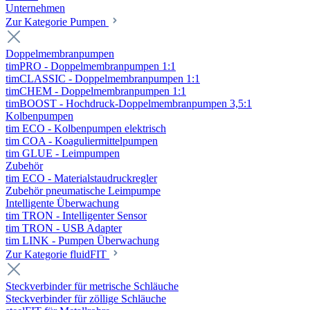
Unternehmen
Zur Kategorie Pumpen
Doppelmembranpumpen
timPRO - Doppelmembranpumpen 1:1
timCLASSIC - Doppelmembranpumpen 1:1
timCHEM - Doppelmembranpumpen 1:1
timBOOST - Hochdruck-Doppelmembranpumpen 3,5:1
Kolbenpumpen
tim ECO - Kolbenpumpen elektrisch
tim COA - Koaguliermittelpumpen
tim GLUE - Leimpumpen
Zubehör
tim ECO - Materialstaudruckregler
Zubehör pneumatische Leimpumpe
Intelligente Überwachung
tim TRON - Intelligenter Sensor
tim TRON - USB Adapter
tim LINK - Pumpen Überwachung
Zur Kategorie fluidFIT
Steckverbinder für metrische Schläuche
Steckverbinder für zöllige Schläuche