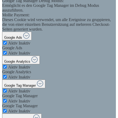
Google Tag Manager Debug Modus:
Ermöglicht es den Google Tag Manager im Debug Modus
auszuführen.
Mollie Payment:
Dieses Cookie wird verwendet, um alle Ereignisse zu gruppieren,
die von einer einzelnen Benutzersitzung auf mehreren Checkout-
Seiten generiert wurden.
Google Ads
Aktiv
Inaktiv
Google Ads
Aktiv
Inaktiv
Google Analytics
Aktiv
Inaktiv
Google Analytics
Aktiv
Inaktiv
Google Tag Manager
Aktiv
Inaktiv
Google Tag Manager
Aktiv
Inaktiv
Google Tag Manager
Aktiv
Inaktiv