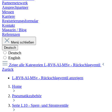
Partnernetzwerk
Ansprechpartner
Messen
Karriere
Registrierungsformular
Kontakt
Magazin / Blog
Referenzen
Menü schließen
Deutsch
Deutsch
English
Zeige alle Kategorien
L-RV8-AI-MSv - Rückschlagventil
Zurück
L-RV8-AI-MSv - Rückschlagventil anzeigen
Home
Pneumatikzubehör
Serie L10 - Sperr- und Stromventile