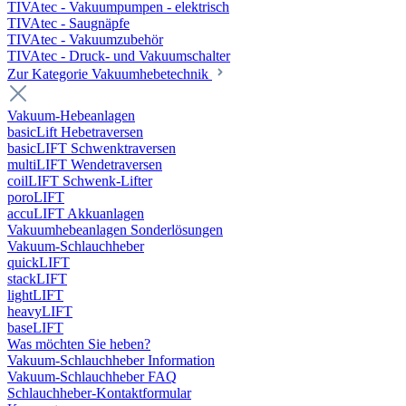
TIVAtec - Vakuumpumpen - elektrisch
TIVAtec - Saugnäpfe
TIVAtec - Vakuumzubehör
TIVAtec - Druck- und Vakuumschalter
Zur Kategorie Vakuumhebetechnik
Vakuum-Hebeanlagen
basicLift Hebetraversen
basicLIFT Schwenktraversen
multiLIFT Wendetraversen
coilLIFT Schwenk-Lifter
poroLIFT
accuLIFT Akkuanlagen
Vakuumhebeanlagen Sonderlösungen
Vakuum-Schlauchheber
quickLIFT
stackLIFT
lightLIFT
heavyLIFT
baseLIFT
Was möchten Sie heben?
Vakuum-Schlauchheber Information
Vakuum-Schlauchheber FAQ
Schlauchheber-Kontaktformular