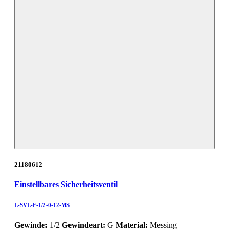
21180612
Einstellbares Sicherheitsventil
L-SVL-E-1/2-0-12-MS
Gewinde:
1/2
Gewindeart:
G
Material:
Messing