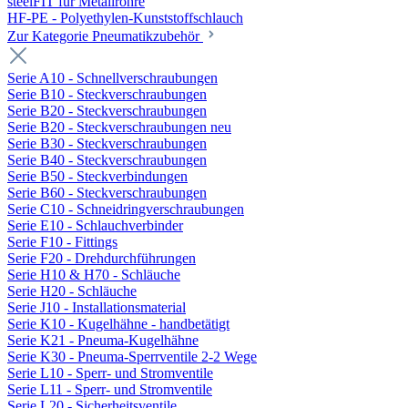
steelFIT für Metallrohre
HF-PE - Polyethylen-Kunststoffschlauch
Zur Kategorie Pneumatikzubehör
Serie A10 - Schnellverschraubungen
Serie B10 - Steckverschraubungen
Serie B20 - Steckverschraubungen
Serie B20 - Steckverschraubungen neu
Serie B30 - Steckverschraubungen
Serie B40 - Steckverschraubungen
Serie B50 - Steckverbindungen
Serie B60 - Steckverschraubungen
Serie C10 - Schneidringverschraubungen
Serie E10 - Schlauchverbinder
Serie F10 - Fittings
Serie F20 - Drehdurchführungen
Serie H10 & H70 - Schläuche
Serie H20 - Schläuche
Serie J10 - Installationsmaterial
Serie K10 - Kugelhähne - handbetätigt
Serie K21 - Pneuma-Kugelhähne
Serie K30 - Pneuma-Sperrventile 2-2 Wege
Serie L10 - Sperr- und Stromventile
Serie L11 - Sperr- und Stromventile
Serie L20 - Sicherheitsventile