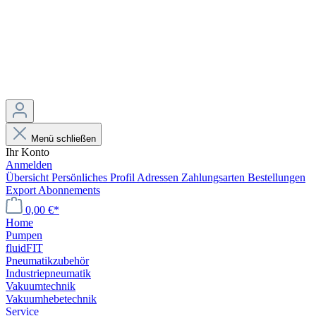
Menü schließen
Ihr Konto
Anmelden
Übersicht
Persönliches Profil
Adressen
Zahlungsarten
Bestellungen
Export
Abonnements
0,00 €*
Home
Pumpen
fluidFIT
Pneumatikzubehör
Industriepneumatik
Vakuumtechnik
Vakuumhebetechnik
Service