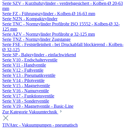
Serie SZV - Kurzhubzylinder - verdrehgesichert - Kolben-Ø 20-63
mm
Serie FZ - Führungszylinder - Kolben-Ø 16-63 mm
Serie NZN - Kompaktzylinder
Serie TNC - Normzylinder Profilrohr ISO 15552 - Kolben-Ø 32-
125 mm
Serie AZV - Normzylinder Profilrohr ø 32-125 mm
Serie TNZ - Normzylinder Zugstange
Serie FSE - Feststelleinheit - bei Druckabfall blockierend - Kolben-
Ø 32-125
Serie SP - Balgzylinder - einfachwirkend
Serie V10 - Endschalterventile
Serie V11 - Handventile
Serie V12 - Fußventile
Serie V13 - Pneumatikventile
Serie V14 - Pilotventile
Serie V15 - Magnetventile
Serie V16 - Namurventile
Serie V17 - Funktionsventile
Serie V18 - Sonderventile
Serie V19 - Magnetventile - Basic-Line
Zur Kategorie Vakuumtechnik
TIVAtec - Vakuumpumpen - pneumatisch