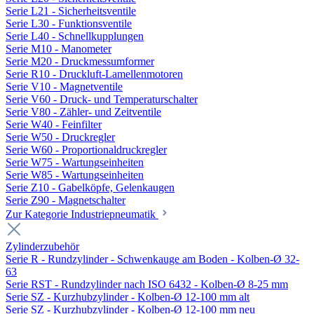
Serie L21 - Sicherheitsventile
Serie L30 - Funktionsventile
Serie L40 - Schnellkupplungen
Serie M10 - Manometer
Serie M20 - Druckmessumformer
Serie R10 - Druckluft-Lamellenmotoren
Serie V10 - Magnetventile
Serie V60 - Druck- und Temperaturschalter
Serie V80 - Zähler- und Zeitventile
Serie W40 - Feinfilter
Serie W50 - Druckregler
Serie W60 - Proportionaldruckregler
Serie W75 - Wartungseinheiten
Serie W85 - Wartungseinheiten
Serie Z10 - Gabelköpfe, Gelenkaugen
Serie Z90 - Magnetschalter
Zur Kategorie Industriepneumatik
Zylinderzubehör
Serie R - Rundzylinder - Schwenkauge am Boden - Kolben-Ø 32-
63
Serie RST - Rundzylinder nach ISO 6432 - Kolben-Ø 8-25 mm
Serie SZ - Kurzhubzylinder - Kolben-Ø 12-100 mm alt
Serie SZ - Kurzhubzylinder - Kolben-Ø 12-100 mm neu