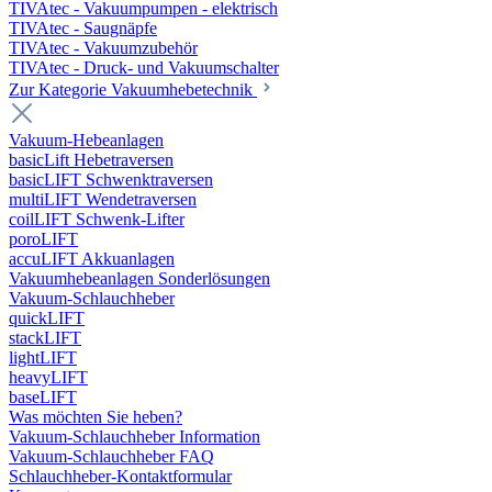
TIVAtec - Vakuumpumpen - elektrisch
TIVAtec - Saugnäpfe
TIVAtec - Vakuumzubehör
TIVAtec - Druck- und Vakuumschalter
Zur Kategorie Vakuumhebetechnik
Vakuum-Hebeanlagen
basicLift Hebetraversen
basicLIFT Schwenktraversen
multiLIFT Wendetraversen
coilLIFT Schwenk-Lifter
poroLIFT
accuLIFT Akkuanlagen
Vakuumhebeanlagen Sonderlösungen
Vakuum-Schlauchheber
quickLIFT
stackLIFT
lightLIFT
heavyLIFT
baseLIFT
Was möchten Sie heben?
Vakuum-Schlauchheber Information
Vakuum-Schlauchheber FAQ
Schlauchheber-Kontaktformular