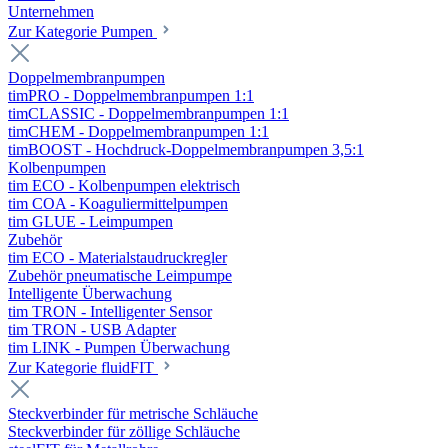
Unternehmen
Zur Kategorie Pumpen
Doppelmembranpumpen
timPRO - Doppelmembranpumpen 1:1
timCLASSIC - Doppelmembranpumpen 1:1
timCHEM - Doppelmembranpumpen 1:1
timBOOST - Hochdruck-Doppelmembranpumpen 3,5:1
Kolbenpumpen
tim ECO - Kolbenpumpen elektrisch
tim COA - Koaguliermittelpumpen
tim GLUE - Leimpumpen
Zubehör
tim ECO - Materialstaudruckregler
Zubehör pneumatische Leimpumpe
Intelligente Überwachung
tim TRON - Intelligenter Sensor
tim TRON - USB Adapter
tim LINK - Pumpen Überwachung
Zur Kategorie fluidFIT
Steckverbinder für metrische Schläuche
Steckverbinder für zöllige Schläuche