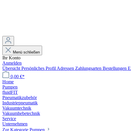
Menü schließen
Ihr Konto
Anmelden
Übersicht
Persönliches Profil
Adressen
Zahlungsarten
Bestellungen
E
0,00 €*
Home
Pumpen
fluidFIT
Pneumatikzubehör
Industriepneumatik
Vakuumtechnik
Vakuumhebetechnik
Service
Unternehmen
Zur Kategorie Pumpen