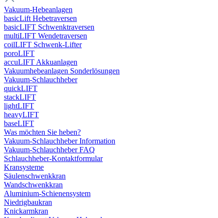
Vakuum-Hebeanlagen
basicLift Hebetraversen
basicLIFT Schwenktraversen
multiLIFT Wendetraversen
coilLIFT Schwenk-Lifter
poroLIFT
accuLIFT Akkuanlagen
Vakuumhebeanlagen Sonderlösungen
Vakuum-Schlauchheber
quickLIFT
stackLIFT
lightLIFT
heavyLIFT
baseLIFT
Was möchten Sie heben?
Vakuum-Schlauchheber Information
Vakuum-Schlauchheber FAQ
Schlauchheber-Kontaktformular
Kransysteme
Säulenschwenkkran
Wandschwenkkran
Aluminium-Schienensystem
Niedrigbaukran
Knickarmkran