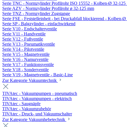
Serie TNC - Normzylinder Profilrohr ISO 15552 - Kolben-Ø 32-12
Serie AZV - Normzylinder Profilrohr ø 32-125 mm
Serie TNZ - Normzylinder Zugstange
Serie FSE - Feststelleinheit - bei Druckabfall blockierend - Kolben-
Serie SP - Balgzylinder - einfachwirkend
Serie V10 - Endschalterventile
Serie V11 - Handventile
Serie V12 - Fußventile
Serie V13 - Pneumatikventile
Serie V14 - Pilotventile
Serie V15 - Magnetventile
Serie V16 - Namurventile
Serie V17 - Funktionsventile
Serie V18 - Sonderventile
Serie V19 - Magnetventile - Basic-Line
Zur Kategorie Vakuumtechnik
TIVAtec - Vakuumpumpen - pneumatisch
TIVAtec - Vakuumpumpen - elektrisch
TIVAtec - Saugnäpfe
TIVAtec - Vakuumzubehör
TIVAtec - Druck- und Vakuumschalter
Zur Kategorie Vakuumhebetechnik