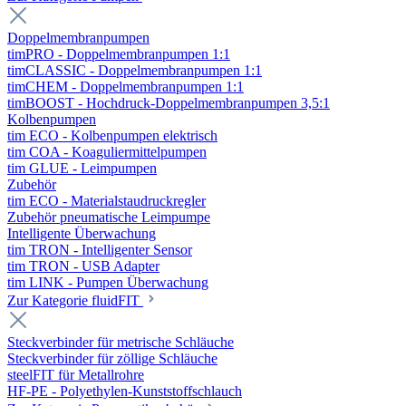
Doppelmembranpumpen
timPRO - Doppelmembranpumpen 1:1
timCLASSIC - Doppelmembranpumpen 1:1
timCHEM - Doppelmembranpumpen 1:1
timBOOST - Hochdruck-Doppelmembranpumpen 3,5:1
Kolbenpumpen
tim ECO - Kolbenpumpen elektrisch
tim COA - Koaguliermittelpumpen
tim GLUE - Leimpumpen
Zubehör
tim ECO - Materialstaudruckregler
Zubehör pneumatische Leimpumpe
Intelligente Überwachung
tim TRON - Intelligenter Sensor
tim TRON - USB Adapter
tim LINK - Pumpen Überwachung
Zur Kategorie fluidFIT
Steckverbinder für metrische Schläuche
Steckverbinder für zöllige Schläuche
steelFIT für Metallrohre
HF-PE - Polyethylen-Kunststoffschlauch