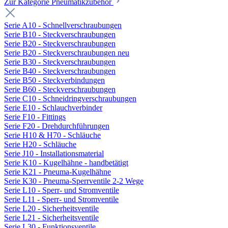
Zur Kategorie Pneumatikzubehör
Serie A10 - Schnellverschraubungen
Serie B10 - Steckverschraubungen
Serie B20 - Steckverschraubungen
Serie B20 - Steckverschraubungen neu
Serie B30 - Steckverschraubungen
Serie B40 - Steckverschraubungen
Serie B50 - Steckverbindungen
Serie B60 - Steckverschraubungen
Serie C10 - Schneidringverschraubungen
Serie E10 - Schlauchverbinder
Serie F10 - Fittings
Serie F20 - Drehdurchführungen
Serie H10 & H70 - Schläuche
Serie H20 - Schläuche
Serie J10 - Installationsmaterial
Serie K10 - Kugelhähne - handbetätigt
Serie K21 - Pneuma-Kugelhähne
Serie K30 - Pneuma-Sperrventile 2-2 Wege
Serie L10 - Sperr- und Stromventile
Serie L11 - Sperr- und Stromventile
Serie L20 - Sicherheitsventile
Serie L21 - Sicherheitsventile
Serie L30 - Funktionsventile