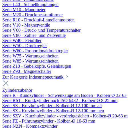
Serie L40 - Schnellkupplungen
Serie M10 - Manometer
Serie M20 - Druckmessumformer
Serie R10 - Druckluft-Lamellenmotoren
Serie V10 - Magnetventile
Serie V60 - Druck- und Temperaturschalter
Serie V80 - Zähler- und Zeitventile
Serie W40 - Feinfilter
Serie W50 - Druckregler
Serie W60 - Proportionaldruckregler
Serie W75 - Wartungseinheiten
Serie W85 - Wartungseinheiten
Serie Z10 - Gabelköpfe, Gelenkaugen
Serie Z90 - Magnetschalter
Zur Kategorie Industriepneumatik
Zylinderzubehör
Serie R - Rundzylinder - Schwenkauge am Boden - Kolben-Ø 32-63
Serie RST - Rundzylinder nach ISO 6432 - Kolben-Ø 8-25 mm
Serie SZ - Kurzhubzylinder - Kolben-Ø 12-100 mm alt
Serie SZ - Kurzhubzylinder - Kolben-Ø 12-100 mm neu
Serie SZV - Kurzhubzylinder - verdrehgesichert - Kolben-Ø 20-63 
Serie FZ - Führungszylinder - Kolben-Ø 16-63 mm
Serie NZN - Kompaktzylinder