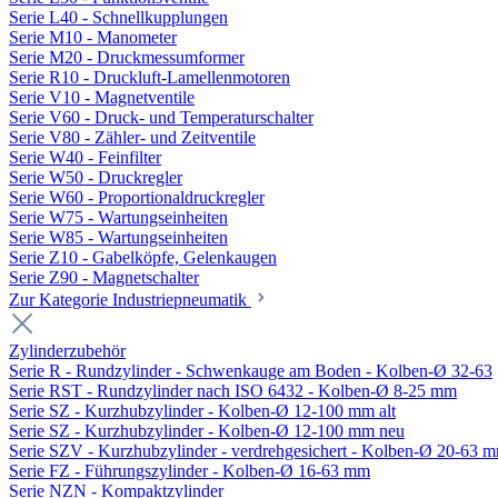
Serie L40 - Schnellkupplungen
Serie M10 - Manometer
Serie M20 - Druckmessumformer
Serie R10 - Druckluft-Lamellenmotoren
Serie V10 - Magnetventile
Serie V60 - Druck- und Temperaturschalter
Serie V80 - Zähler- und Zeitventile
Serie W40 - Feinfilter
Serie W50 - Druckregler
Serie W60 - Proportionaldruckregler
Serie W75 - Wartungseinheiten
Serie W85 - Wartungseinheiten
Serie Z10 - Gabelköpfe, Gelenkaugen
Serie Z90 - Magnetschalter
Zur Kategorie Industriepneumatik
Zylinderzubehör
Serie R - Rundzylinder - Schwenkauge am Boden - Kolben-Ø 32-63
Serie RST - Rundzylinder nach ISO 6432 - Kolben-Ø 8-25 mm
Serie SZ - Kurzhubzylinder - Kolben-Ø 12-100 mm alt
Serie SZ - Kurzhubzylinder - Kolben-Ø 12-100 mm neu
Serie SZV - Kurzhubzylinder - verdrehgesichert - Kolben-Ø 20-63 
Serie FZ - Führungszylinder - Kolben-Ø 16-63 mm
Serie NZN - Kompaktzylinder