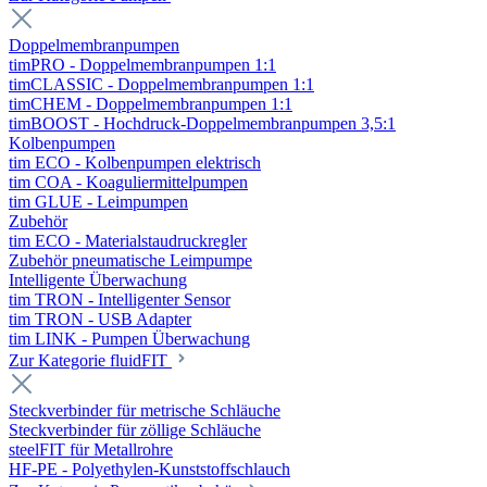
Doppelmembranpumpen
timPRO - Doppelmembranpumpen 1:1
timCLASSIC - Doppelmembranpumpen 1:1
timCHEM - Doppelmembranpumpen 1:1
timBOOST - Hochdruck-Doppelmembranpumpen 3,5:1
Kolbenpumpen
tim ECO - Kolbenpumpen elektrisch
tim COA - Koaguliermittelpumpen
tim GLUE - Leimpumpen
Zubehör
tim ECO - Materialstaudruckregler
Zubehör pneumatische Leimpumpe
Intelligente Überwachung
tim TRON - Intelligenter Sensor
tim TRON - USB Adapter
tim LINK - Pumpen Überwachung
Zur Kategorie fluidFIT
Steckverbinder für metrische Schläuche
Steckverbinder für zöllige Schläuche
steelFIT für Metallrohre
HF-PE - Polyethylen-Kunststoffschlauch