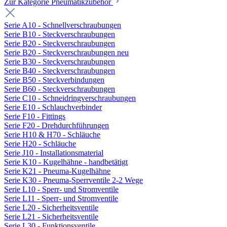
Zur Kategorie Pneumatikzubehör
Serie A10 - Schnellverschraubungen
Serie B10 - Steckverschraubungen
Serie B20 - Steckverschraubungen
Serie B20 - Steckverschraubungen neu
Serie B30 - Steckverschraubungen
Serie B40 - Steckverschraubungen
Serie B50 - Steckverbindungen
Serie B60 - Steckverschraubungen
Serie C10 - Schneidringverschraubungen
Serie E10 - Schlauchverbinder
Serie F10 - Fittings
Serie F20 - Drehdurchführungen
Serie H10 & H70 - Schläuche
Serie H20 - Schläuche
Serie J10 - Installationsmaterial
Serie K10 - Kugelhähne - handbetätigt
Serie K21 - Pneuma-Kugelhähne
Serie K30 - Pneuma-Sperrventile 2-2 Wege
Serie L10 - Sperr- und Stromventile
Serie L11 - Sperr- und Stromventile
Serie L20 - Sicherheitsventile
Serie L21 - Sicherheitsventile
Serie L30 - Funktionsventile