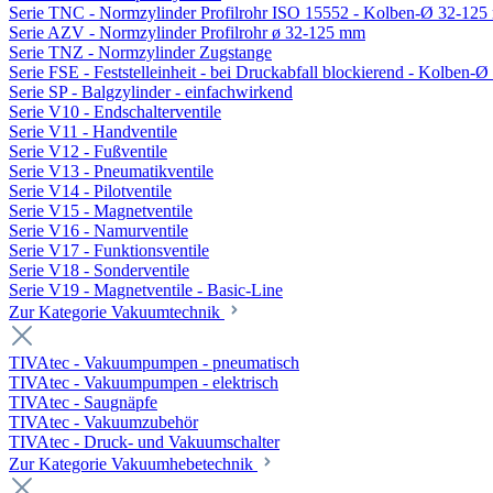
Serie TNC - Normzylinder Profilrohr ISO 15552 - Kolben-Ø 32-12
Serie AZV - Normzylinder Profilrohr ø 32-125 mm
Serie TNZ - Normzylinder Zugstange
Serie FSE - Feststelleinheit - bei Druckabfall blockierend - Kolben-
Serie SP - Balgzylinder - einfachwirkend
Serie V10 - Endschalterventile
Serie V11 - Handventile
Serie V12 - Fußventile
Serie V13 - Pneumatikventile
Serie V14 - Pilotventile
Serie V15 - Magnetventile
Serie V16 - Namurventile
Serie V17 - Funktionsventile
Serie V18 - Sonderventile
Serie V19 - Magnetventile - Basic-Line
Zur Kategorie Vakuumtechnik
TIVAtec - Vakuumpumpen - pneumatisch
TIVAtec - Vakuumpumpen - elektrisch
TIVAtec - Saugnäpfe
TIVAtec - Vakuumzubehör
TIVAtec - Druck- und Vakuumschalter
Zur Kategorie Vakuumhebetechnik