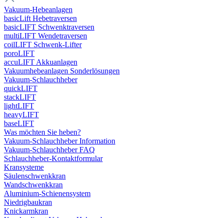
Vakuum-Hebeanlagen
basicLift Hebetraversen
basicLIFT Schwenktraversen
multiLIFT Wendetraversen
coilLIFT Schwenk-Lifter
poroLIFT
accuLIFT Akkuanlagen
Vakuumhebeanlagen Sonderlösungen
Vakuum-Schlauchheber
quickLIFT
stackLIFT
lightLIFT
heavyLIFT
baseLIFT
Was möchten Sie heben?
Vakuum-Schlauchheber Information
Vakuum-Schlauchheber FAQ
Schlauchheber-Kontaktformular
Kransysteme
Säulenschwenkkran
Wandschwenkkran
Aluminium-Schienensystem
Niedrigbaukran
Knickarmkran