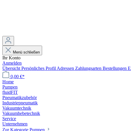
Menü schließen
Ihr Konto
Anmelden
Übersicht
Persönliches Profil
Adressen
Zahlungsarten
Bestellungen
E
0,00 €*
Home
Pumpen
fluidFIT
Pneumatikzubehör
Industriepneumatik
Vakuumtechnik
Vakuumhebetechnik
Service
Unternehmen
Zur Kategorie Pumpen