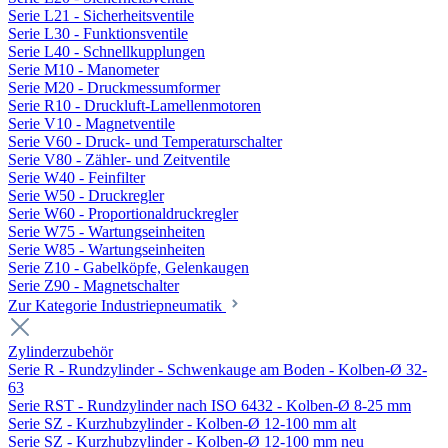
Serie L21 - Sicherheitsventile
Serie L30 - Funktionsventile
Serie L40 - Schnellkupplungen
Serie M10 - Manometer
Serie M20 - Druckmessumformer
Serie R10 - Druckluft-Lamellenmotoren
Serie V10 - Magnetventile
Serie V60 - Druck- und Temperaturschalter
Serie V80 - Zähler- und Zeitventile
Serie W40 - Feinfilter
Serie W50 - Druckregler
Serie W60 - Proportionaldruckregler
Serie W75 - Wartungseinheiten
Serie W85 - Wartungseinheiten
Serie Z10 - Gabelköpfe, Gelenkaugen
Serie Z90 - Magnetschalter
Zur Kategorie Industriepneumatik
Zylinderzubehör
Serie R - Rundzylinder - Schwenkauge am Boden - Kolben-Ø 32-
63
Serie RST - Rundzylinder nach ISO 6432 - Kolben-Ø 8-25 mm
Serie SZ - Kurzhubzylinder - Kolben-Ø 12-100 mm alt
Serie SZ - Kurzhubzylinder - Kolben-Ø 12-100 mm neu