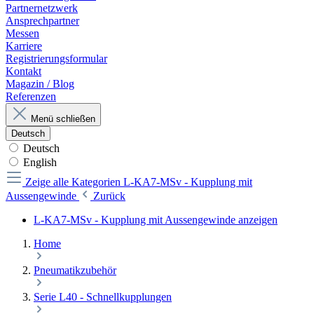
Partnernetzwerk
Ansprechpartner
Messen
Karriere
Registrierungsformular
Kontakt
Magazin / Blog
Referenzen
Menü schließen
Deutsch
Deutsch
English
Zeige alle Kategorien
L-KA7-MSv - Kupplung mit
Aussengewinde
Zurück
L-KA7-MSv - Kupplung mit Aussengewinde anzeigen
Home
Pneumatikzubehör
Serie L40 - Schnellkupplungen