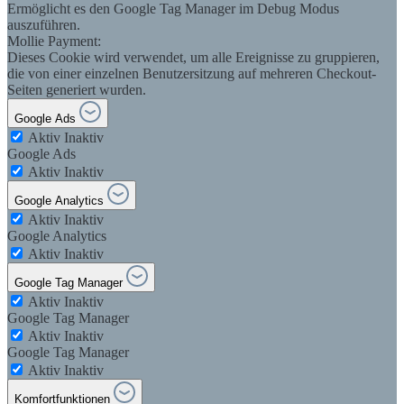
Ermöglicht es den Google Tag Manager im Debug Modus
auszuführen.
Mollie Payment:
Dieses Cookie wird verwendet, um alle Ereignisse zu gruppieren,
die von einer einzelnen Benutzersitzung auf mehreren Checkout-
Seiten generiert wurden.
Google Ads
Aktiv
Inaktiv
Google Ads
Aktiv
Inaktiv
Google Analytics
Aktiv
Inaktiv
Google Analytics
Aktiv
Inaktiv
Google Tag Manager
Aktiv
Inaktiv
Google Tag Manager
Aktiv
Inaktiv
Google Tag Manager
Aktiv
Inaktiv
Komfortfunktionen