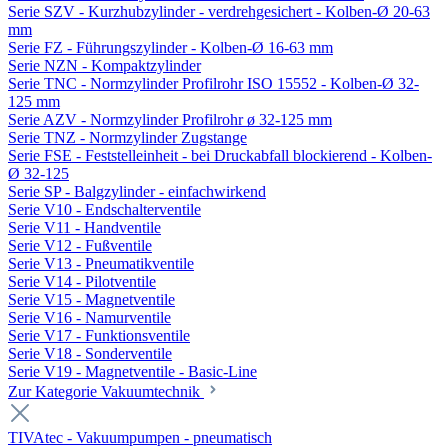
Serie SZV - Kurzhubzylinder - verdrehgesichert - Kolben-Ø 20-63
mm
Serie FZ - Führungszylinder - Kolben-Ø 16-63 mm
Serie NZN - Kompaktzylinder
Serie TNC - Normzylinder Profilrohr ISO 15552 - Kolben-Ø 32-
125 mm
Serie AZV - Normzylinder Profilrohr ø 32-125 mm
Serie TNZ - Normzylinder Zugstange
Serie FSE - Feststelleinheit - bei Druckabfall blockierend - Kolben-
Ø 32-125
Serie SP - Balgzylinder - einfachwirkend
Serie V10 - Endschalterventile
Serie V11 - Handventile
Serie V12 - Fußventile
Serie V13 - Pneumatikventile
Serie V14 - Pilotventile
Serie V15 - Magnetventile
Serie V16 - Namurventile
Serie V17 - Funktionsventile
Serie V18 - Sonderventile
Serie V19 - Magnetventile - Basic-Line
Zur Kategorie Vakuumtechnik
TIVAtec - Vakuumpumpen - pneumatisch