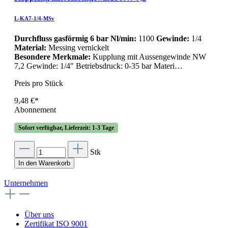
L-KA7-1/4-MSv
Durchfluss gasförmig 6 bar Nl/min:
1100
Gewinde:
1/4
Material:
Messing vernickelt
Besondere Merkmale:
Kupplung mit Aussengewinde NW
7,2 Gewinde: 1/4" Betriebsdruck: 0-35 bar Materi…
Preis pro Stück
9,48 €*
Abonnement
Sofort verfügbar, Lieferzeit: 1-3 Tage
Stk
In den Warenkorb
Unternehmen
Über uns
Zertifikat ISO 9001