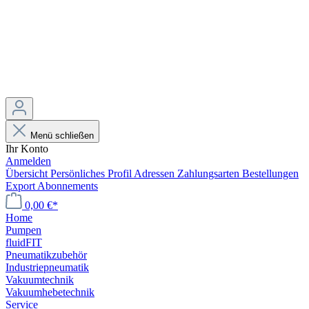
Menü schließen
Ihr Konto
Anmelden
Übersicht
Persönliches Profil
Adressen
Zahlungsarten
Bestellungen
Export
Abonnements
0,00 €*
Home
Pumpen
fluidFIT
Pneumatikzubehör
Industriepneumatik
Vakuumtechnik
Vakuumhebetechnik
Service