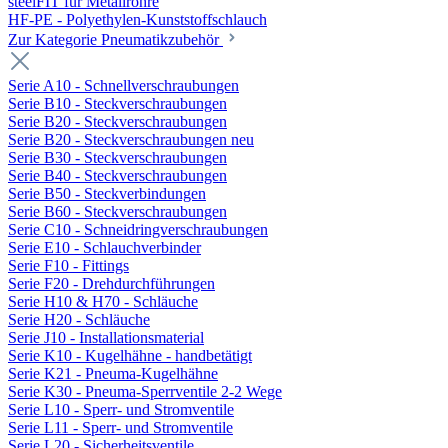
steelFIT für Metallrohre
HF-PE - Polyethylen-Kunststoffschlauch
Zur Kategorie Pneumatikzubehör
Serie A10 - Schnellverschraubungen
Serie B10 - Steckverschraubungen
Serie B20 - Steckverschraubungen
Serie B20 - Steckverschraubungen neu
Serie B30 - Steckverschraubungen
Serie B40 - Steckverschraubungen
Serie B50 - Steckverbindungen
Serie B60 - Steckverschraubungen
Serie C10 - Schneidringverschraubungen
Serie E10 - Schlauchverbinder
Serie F10 - Fittings
Serie F20 - Drehdurchführungen
Serie H10 & H70 - Schläuche
Serie H20 - Schläuche
Serie J10 - Installationsmaterial
Serie K10 - Kugelhähne - handbetätigt
Serie K21 - Pneuma-Kugelhähne
Serie K30 - Pneuma-Sperrventile 2-2 Wege
Serie L10 - Sperr- und Stromventile
Serie L11 - Sperr- und Stromventile
Serie L20 - Sicherheitsventile