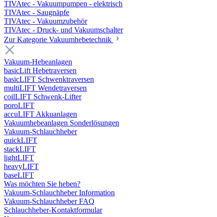
TIVAtec - Vakuumpumpen - elektrisch
TIVAtec - Saugnäpfe
TIVAtec - Vakuumzubehör
TIVAtec - Druck- und Vakuumschalter
Zur Kategorie Vakuumhebetechnik
Vakuum-Hebeanlagen
basicLift Hebetraversen
basicLIFT Schwenktraversen
multiLIFT Wendetraversen
coilLIFT Schwenk-Lifter
poroLIFT
accuLIFT Akkuanlagen
Vakuumhebeanlagen Sonderlösungen
Vakuum-Schlauchheber
quickLIFT
stackLIFT
lightLIFT
heavyLIFT
baseLIFT
Was möchten Sie heben?
Vakuum-Schlauchheber Information
Vakuum-Schlauchheber FAQ
Schlauchheber-Kontaktformular