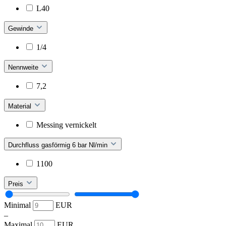
L40
Gewinde
1/4
Nennweite
7,2
Material
Messing vernickelt
Durchfluss gasförmig 6 bar Nl/min
1100
Preis
Minimal
EUR
–
Maximal
EUR