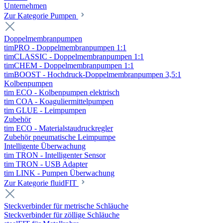
Unternehmen
Zur Kategorie Pumpen
Doppelmembranpumpen
timPRO - Doppelmembranpumpen 1:1
timCLASSIC - Doppelmembranpumpen 1:1
timCHEM - Doppelmembranpumpen 1:1
timBOOST - Hochdruck-Doppelmembranpumpen 3,5:1
Kolbenpumpen
tim ECO - Kolbenpumpen elektrisch
tim COA - Koaguliermittelpumpen
tim GLUE - Leimpumpen
Zubehör
tim ECO - Materialstaudruckregler
Zubehör pneumatische Leimpumpe
Intelligente Überwachung
tim TRON - Intelligenter Sensor
tim TRON - USB Adapter
tim LINK - Pumpen Überwachung
Zur Kategorie fluidFIT
Steckverbinder für metrische Schläuche
Steckverbinder für zöllige Schläuche