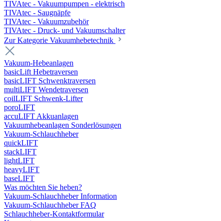
TIVAtec - Vakuumpumpen - elektrisch
TIVAtec - Saugnäpfe
TIVAtec - Vakuumzubehör
TIVAtec - Druck- und Vakuumschalter
Zur Kategorie Vakuumhebetechnik
Vakuum-Hebeanlagen
basicLift Hebetraversen
basicLIFT Schwenktraversen
multiLIFT Wendetraversen
coilLIFT Schwenk-Lifter
poroLIFT
accuLIFT Akkuanlagen
Vakuumhebeanlagen Sonderlösungen
Vakuum-Schlauchheber
quickLIFT
stackLIFT
lightLIFT
heavyLIFT
baseLIFT
Was möchten Sie heben?
Vakuum-Schlauchheber Information
Vakuum-Schlauchheber FAQ
Schlauchheber-Kontaktformular