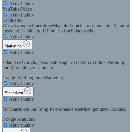
Aktiv
Inaktiv
YouTube-Video
Aktiv
Inaktiv
Landkarte:
Wir verwenden OpenStreetMap als Anbieter, um Ihnen den Standort
unserer Geschäfte und Händler visuell darzustellen.
Aktiv
Inaktiv
Marketing
Aktiv
Inaktiv
Erlaubt es Google, personenbezogene Daten für Online-Werbung
und Marketing zu sammeln.
Google Werbung und Marketing
Aktiv
Inaktiv
Statistiken
Aktiv
Inaktiv
Für Statistiken und Shop-Performance-Metriken genutzte Cookies.
Google Analytics
Aktiv
Inaktiv