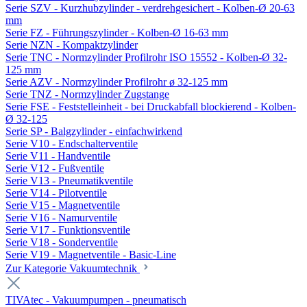
Serie SZV - Kurzhubzylinder - verdrehgesichert - Kolben-Ø 20-63
mm
Serie FZ - Führungszylinder - Kolben-Ø 16-63 mm
Serie NZN - Kompaktzylinder
Serie TNC - Normzylinder Profilrohr ISO 15552 - Kolben-Ø 32-
125 mm
Serie AZV - Normzylinder Profilrohr ø 32-125 mm
Serie TNZ - Normzylinder Zugstange
Serie FSE - Feststelleinheit - bei Druckabfall blockierend - Kolben-
Ø 32-125
Serie SP - Balgzylinder - einfachwirkend
Serie V10 - Endschalterventile
Serie V11 - Handventile
Serie V12 - Fußventile
Serie V13 - Pneumatikventile
Serie V14 - Pilotventile
Serie V15 - Magnetventile
Serie V16 - Namurventile
Serie V17 - Funktionsventile
Serie V18 - Sonderventile
Serie V19 - Magnetventile - Basic-Line
Zur Kategorie Vakuumtechnik
TIVAtec - Vakuumpumpen - pneumatisch