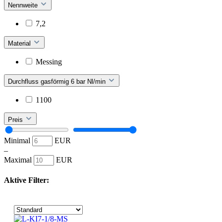
Nennweite
7,2
Material
Messing
Durchfluss gasförmig 6 bar Nl/min
1100
Preis
Minimal
EUR
–
Maximal
EUR
Aktive Filter: