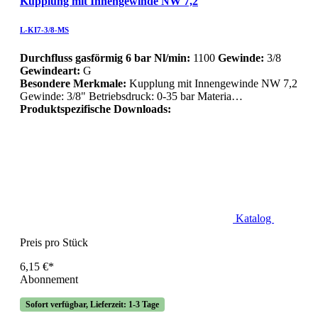
Kupplung mit Innengewinde NW 7,2
L-KI7-3/8-MS
Durchfluss gasförmig 6 bar Nl/min:
1100
Gewinde:
3/8
Gewindeart:
G
Besondere Merkmale:
Kupplung mit Innengewinde NW 7,2
Gewinde: 3/8" Betriebsdruck: 0-35 bar Materia…
Produktspezifische Downloads:
Katalog
Preis pro Stück
6,15 €*
Abonnement
Sofort verfügbar, Lieferzeit: 1-3 Tage