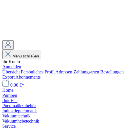
Menü schließen
Ihr Konto
Anmelden
Übersicht
Persönliches Profil
Adressen
Zahlungsarten
Bestellungen
Export
Abonnements
0,00 €*
Home
Pumpen
fluidFIT
Pneumatikzubehör
Industriepneumatik
Vakuumtechnik
Vakuumhebetechnik
Service