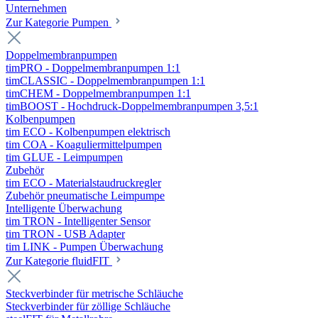
Unternehmen
Zur Kategorie Pumpen
Doppelmembranpumpen
timPRO - Doppelmembranpumpen 1:1
timCLASSIC - Doppelmembranpumpen 1:1
timCHEM - Doppelmembranpumpen 1:1
timBOOST - Hochdruck-Doppelmembranpumpen 3,5:1
Kolbenpumpen
tim ECO - Kolbenpumpen elektrisch
tim COA - Koaguliermittelpumpen
tim GLUE - Leimpumpen
Zubehör
tim ECO - Materialstaudruckregler
Zubehör pneumatische Leimpumpe
Intelligente Überwachung
tim TRON - Intelligenter Sensor
tim TRON - USB Adapter
tim LINK - Pumpen Überwachung
Zur Kategorie fluidFIT
Steckverbinder für metrische Schläuche
Steckverbinder für zöllige Schläuche