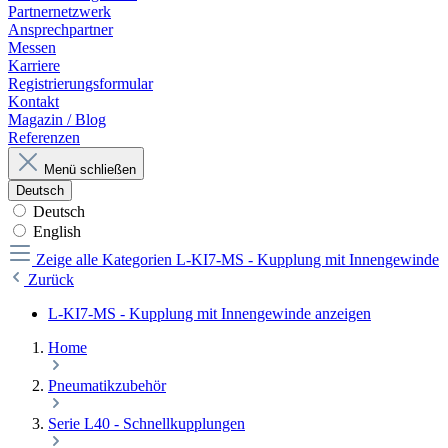
Partnernetzwerk
Ansprechpartner
Messen
Karriere
Registrierungsformular
Kontakt
Magazin / Blog
Referenzen
Menü schließen
Deutsch
Deutsch
English
Zeige alle Kategorien
L-KI7-MS - Kupplung mit Innengewinde
Zurück
L-KI7-MS - Kupplung mit Innengewinde anzeigen
Home
Pneumatikzubehör
Serie L40 - Schnellkupplungen