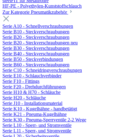
steelFIT für Metallrohre
HF-PE - Polyethylen-Kunststoffschlauch
Zur Kategorie Pneumatikzubehör
Serie A10 - Schnellverschraubungen
Serie B10 - Steckverschraubungen
Serie B20 - Steckverschraubungen
Serie B20 - Steckverschraubungen neu
Serie B30 - Steckverschraubungen
Serie B40 - Steckverschraubungen
Serie B50 - Steckverbindungen
Serie B60 - Steckverschraubungen
Serie C10 - Schneidringverschraubungen
Serie E10 - Schlauchverbinder
Serie F10 - Fittings
Serie F20 - Drehdurchführungen
Serie H10 & H70 - Schläuche
Serie H20 - Schläuche
Serie J10 - Installationsmaterial
Serie K10 - Kugelhähne - handbetätigt
Serie K21 - Pneuma-Kugelhähne
Serie K30 - Pneuma-Sperrventile 2-2 Wege
Serie L10 - Sperr- und Stromventile
Serie L11 - Sperr- und Stromventile
Serie L20 - Sicherheitsventile