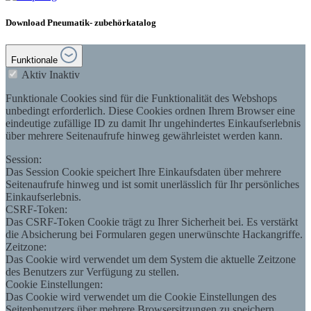
Download Pneumatik- zubehörkatalog
Funktionale
Aktiv
Inaktiv
Funktionale Cookies sind für die Funktionalität des Webshops
unbedingt erforderlich. Diese Cookies ordnen Ihrem Browser eine
eindeutige zufällige ID zu damit Ihr ungehindertes Einkaufserlebnis
über mehrere Seitenaufrufe hinweg gewährleistet werden kann.
Session:
Das Session Cookie speichert Ihre Einkaufsdaten über mehrere
Seitenaufrufe hinweg und ist somit unerlässlich für Ihr persönliches
Einkaufserlebnis.
CSRF-Token:
Das CSRF-Token Cookie trägt zu Ihrer Sicherheit bei. Es verstärkt
die Absicherung bei Formularen gegen unerwünschte Hackangriffe.
Zeitzone:
Das Cookie wird verwendet um dem System die aktuelle Zeitzone
des Benutzers zur Verfügung zu stellen.
Cookie Einstellungen:
Das Cookie wird verwendet um die Cookie Einstellungen des
Seitenbenutzers über mehrere Browsersitzungen zu speichern.