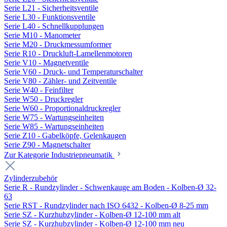
Serie L21 - Sicherheitsventile
Serie L30 - Funktionsventile
Serie L40 - Schnellkupplungen
Serie M10 - Manometer
Serie M20 - Druckmessumformer
Serie R10 - Druckluft-Lamellenmotoren
Serie V10 - Magnetventile
Serie V60 - Druck- und Temperaturschalter
Serie V80 - Zähler- und Zeitventile
Serie W40 - Feinfilter
Serie W50 - Druckregler
Serie W60 - Proportionaldruckregler
Serie W75 - Wartungseinheiten
Serie W85 - Wartungseinheiten
Serie Z10 - Gabelköpfe, Gelenkaugen
Serie Z90 - Magnetschalter
Zur Kategorie Industriepneumatik
Zylinderzubehör
Serie R - Rundzylinder - Schwenkauge am Boden - Kolben-Ø 32-
63
Serie RST - Rundzylinder nach ISO 6432 - Kolben-Ø 8-25 mm
Serie SZ - Kurzhubzylinder - Kolben-Ø 12-100 mm alt
Serie SZ - Kurzhubzylinder - Kolben-Ø 12-100 mm neu