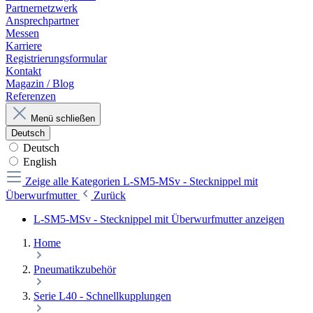
Partnernetzwerk
Ansprechpartner
Messen
Karriere
Registrierungsformular
Kontakt
Magazin / Blog
Referenzen
Menü schließen
Deutsch
Deutsch
English
Zeige alle Kategorien
L-SM5-MSv - Stecknippel mit
Überwurfmutter
Zurück
L-SM5-MSv - Stecknippel mit Überwurfmutter anzeigen
Home
Pneumatikzubehör
Serie L40 - Schnellkupplungen