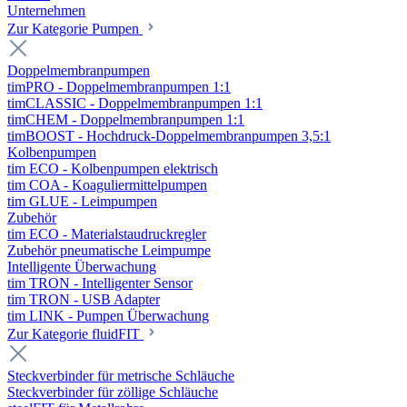
Unternehmen
Zur Kategorie Pumpen
Doppelmembranpumpen
timPRO - Doppelmembranpumpen 1:1
timCLASSIC - Doppelmembranpumpen 1:1
timCHEM - Doppelmembranpumpen 1:1
timBOOST - Hochdruck-Doppelmembranpumpen 3,5:1
Kolbenpumpen
tim ECO - Kolbenpumpen elektrisch
tim COA - Koaguliermittelpumpen
tim GLUE - Leimpumpen
Zubehör
tim ECO - Materialstaudruckregler
Zubehör pneumatische Leimpumpe
Intelligente Überwachung
tim TRON - Intelligenter Sensor
tim TRON - USB Adapter
tim LINK - Pumpen Überwachung
Zur Kategorie fluidFIT
Steckverbinder für metrische Schläuche
Steckverbinder für zöllige Schläuche