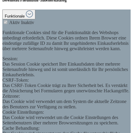
Download Pneumatik- zubehörkatalog
Funktionale
Aktiv
Inaktiv
Funktionale Cookies sind für die Funktionalität des Webshops
unbedingt erforderlich. Diese Cookies ordnen Ihrem Browser eine
eindeutige zufällige ID zu damit Ihr ungehindertes Einkaufserlebnis
über mehrere Seitenaufrufe hinweg gewährleistet werden kann.
Session:
Das Session Cookie speichert Ihre Einkaufsdaten über mehrere
Seitenaufrufe hinweg und ist somit unerlässlich für Ihr persönliches
Einkaufserlebnis.
CSRF-Token:
Das CSRF-Token Cookie trägt zu Ihrer Sicherheit bei. Es verstärkt
die Absicherung bei Formularen gegen unerwünschte Hackangriffe.
Zeitzone:
Das Cookie wird verwendet um dem System die aktuelle Zeitzone
des Benutzers zur Verfügung zu stellen.
Cookie Einstellungen:
Das Cookie wird verwendet um die Cookie Einstellungen des
Seitenbenutzers über mehrere Browsersitzungen zu speichern.
Cache Behandlung: