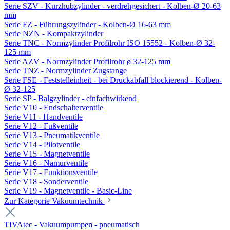
Serie SZV - Kurzhubzylinder - verdrehgesichert - Kolben-Ø 20-63
mm
Serie FZ - Führungszylinder - Kolben-Ø 16-63 mm
Serie NZN - Kompaktzylinder
Serie TNC - Normzylinder Profilrohr ISO 15552 - Kolben-Ø 32-
125 mm
Serie AZV - Normzylinder Profilrohr ø 32-125 mm
Serie TNZ - Normzylinder Zugstange
Serie FSE - Feststelleinheit - bei Druckabfall blockierend - Kolben-
Ø 32-125
Serie SP - Balgzylinder - einfachwirkend
Serie V10 - Endschalterventile
Serie V11 - Handventile
Serie V12 - Fußventile
Serie V13 - Pneumatikventile
Serie V14 - Pilotventile
Serie V15 - Magnetventile
Serie V16 - Namurventile
Serie V17 - Funktionsventile
Serie V18 - Sonderventile
Serie V19 - Magnetventile - Basic-Line
Zur Kategorie Vakuumtechnik
TIVAtec - Vakuumpumpen - pneumatisch