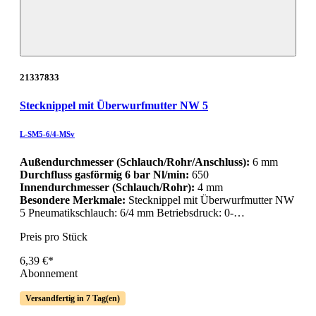
21337833
Stecknippel mit Überwurfmutter NW 5
L-SM5-6/4-MSv
Außendurchmesser (Schlauch/Rohr/Anschluss):
6 mm
Durchfluss gasförmig 6 bar Nl/min:
650
Innendurchmesser (Schlauch/Rohr):
4 mm
Besondere Merkmale:
Stecknippel mit Überwurfmutter NW
5 Pneumatikschlauch: 6/4 mm Betriebsdruck: 0-…
Preis pro Stück
6,39 €*
Abonnement
Versandfertig in 7 Tag(en)