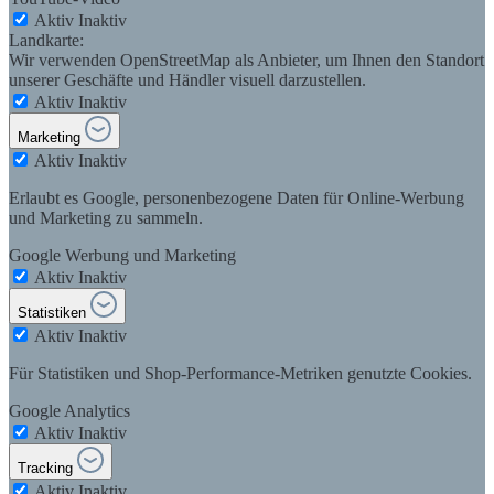
Aktiv
Inaktiv
Landkarte:
Wir verwenden OpenStreetMap als Anbieter, um Ihnen den Standort
unserer Geschäfte und Händler visuell darzustellen.
Aktiv
Inaktiv
Marketing
Aktiv
Inaktiv
Erlaubt es Google, personenbezogene Daten für Online-Werbung
und Marketing zu sammeln.
Google Werbung und Marketing
Aktiv
Inaktiv
Statistiken
Aktiv
Inaktiv
Für Statistiken und Shop-Performance-Metriken genutzte Cookies.
Google Analytics
Aktiv
Inaktiv
Tracking
Aktiv
Inaktiv