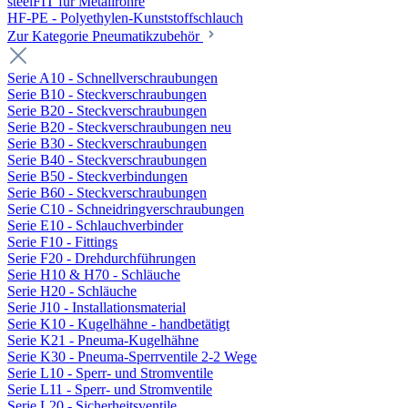
steelFIT für Metallrohre
HF-PE - Polyethylen-Kunststoffschlauch
Zur Kategorie Pneumatikzubehör
Serie A10 - Schnellverschraubungen
Serie B10 - Steckverschraubungen
Serie B20 - Steckverschraubungen
Serie B20 - Steckverschraubungen neu
Serie B30 - Steckverschraubungen
Serie B40 - Steckverschraubungen
Serie B50 - Steckverbindungen
Serie B60 - Steckverschraubungen
Serie C10 - Schneidringverschraubungen
Serie E10 - Schlauchverbinder
Serie F10 - Fittings
Serie F20 - Drehdurchführungen
Serie H10 & H70 - Schläuche
Serie H20 - Schläuche
Serie J10 - Installationsmaterial
Serie K10 - Kugelhähne - handbetätigt
Serie K21 - Pneuma-Kugelhähne
Serie K30 - Pneuma-Sperrventile 2-2 Wege
Serie L10 - Sperr- und Stromventile
Serie L11 - Sperr- und Stromventile
Serie L20 - Sicherheitsventile