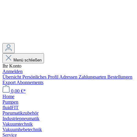
Menü schließen
Ihr Konto
Anmelden
Übersicht
Persönliches Profil
Adressen
Zahlungsarten
Bestellungen
Export
Abonnements
0,00 €*
Home
Pumpen
fluidFIT
Pneumatikzubehör
Industriepneumatik
Vakuumtechnik
Vakuumhebetechnik
Service