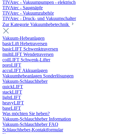
TIVAtec - Vakuumpumpen - elektrisch
TIVAtec - Saugnäpfe
TIVAtec - Vakuumzubehör
TIVAtec - Druck- und Vakuumschalter
Zur Kategorie Vakuumhebetechnik
Vakuum-Hebeanlagen
basicLift Hebetraversen
basicLIFT Schwenktraversen
multiLIFT Wendetraversen
coilLIFT Schwenk-Lifter
poroLIFT
accuLIFT Akkuanlagen
Vakuumhebeanlagen Sonderlösungen
Vakuum-Schlauchheber
quickLIFT
stackLIFT
lightLIFT
heavyLIFT
baseLIFT
Was möchten Sie heben?
Vakuum-Schlauchheber Information
Vakuum-Schlauchheber FAQ
Schlauchheber-Kontaktformular