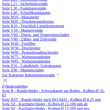
Serie L21 - Sicherheitsventile
Serie L30 - Funktionsventile
Serie L40 - Schnellkupplungen
Serie M10 - Manometer
Serie M20 - Druckmessumformer
Serie R10 - Druckluft-Lamellenmotoren
Serie V10 - Magnetventile
Serie V60 - Druck- und Temperaturschalter
Serie V80 - Zähler- und Zeitventile
Serie W40 - Feinfilter
Serie W50 - Druckregler
Serie W60 - Proportionaldruckregler
Serie W75 - Wartungseinheiten
Serie W85 - Wartungseinheiten
Serie Z10 - Gabelköpfe, Gelenkaugen
Serie Z90 - Magnetschalter
Zur Kategorie Industriepneumatik
Zylinderzubehör
Serie R - Rundzylinder - Schwenkauge am Boden - Kolben-Ø 32-
63
Serie RST - Rundzylinder nach ISO 6432 - Kolben-Ø 8-25 mm
Serie SZ - Kurzhubzylinder - Kolben-Ø 12-100 mm alt
Serie SZ - Kurzhubzylinder - Kolben-Ø 12-100 mm neu