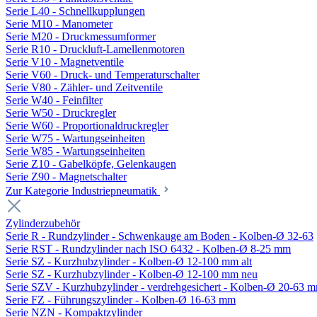
Serie L40 - Schnellkupplungen
Serie M10 - Manometer
Serie M20 - Druckmessumformer
Serie R10 - Druckluft-Lamellenmotoren
Serie V10 - Magnetventile
Serie V60 - Druck- und Temperaturschalter
Serie V80 - Zähler- und Zeitventile
Serie W40 - Feinfilter
Serie W50 - Druckregler
Serie W60 - Proportionaldruckregler
Serie W75 - Wartungseinheiten
Serie W85 - Wartungseinheiten
Serie Z10 - Gabelköpfe, Gelenkaugen
Serie Z90 - Magnetschalter
Zur Kategorie Industriepneumatik
Zylinderzubehör
Serie R - Rundzylinder - Schwenkauge am Boden - Kolben-Ø 32-63
Serie RST - Rundzylinder nach ISO 6432 - Kolben-Ø 8-25 mm
Serie SZ - Kurzhubzylinder - Kolben-Ø 12-100 mm alt
Serie SZ - Kurzhubzylinder - Kolben-Ø 12-100 mm neu
Serie SZV - Kurzhubzylinder - verdrehgesichert - Kolben-Ø 20-63 
Serie FZ - Führungszylinder - Kolben-Ø 16-63 mm
Serie NZN - Kompaktzylinder