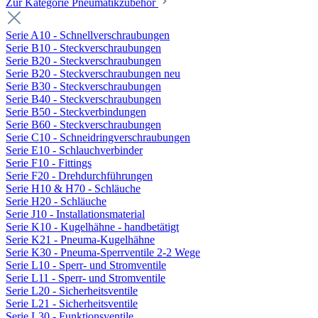
Zur Kategorie Pneumatikzubehör
Serie A10 - Schnellverschraubungen
Serie B10 - Steckverschraubungen
Serie B20 - Steckverschraubungen
Serie B20 - Steckverschraubungen neu
Serie B30 - Steckverschraubungen
Serie B40 - Steckverschraubungen
Serie B50 - Steckverbindungen
Serie B60 - Steckverschraubungen
Serie C10 - Schneidringverschraubungen
Serie E10 - Schlauchverbinder
Serie F10 - Fittings
Serie F20 - Drehdurchführungen
Serie H10 & H70 - Schläuche
Serie H20 - Schläuche
Serie J10 - Installationsmaterial
Serie K10 - Kugelhähne - handbetätigt
Serie K21 - Pneuma-Kugelhähne
Serie K30 - Pneuma-Sperrventile 2-2 Wege
Serie L10 - Sperr- und Stromventile
Serie L11 - Sperr- und Stromventile
Serie L20 - Sicherheitsventile
Serie L21 - Sicherheitsventile
Serie L30 - Funktionsventile