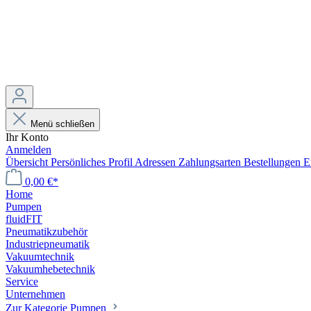
Menü schließen
Ihr Konto
Anmelden
Übersicht
Persönliches Profil
Adressen
Zahlungsarten
Bestellungen
E
0,00 €*
Home
Pumpen
fluidFIT
Pneumatikzubehör
Industriepneumatik
Vakuumtechnik
Vakuumhebetechnik
Service
Unternehmen
Zur Kategorie Pumpen