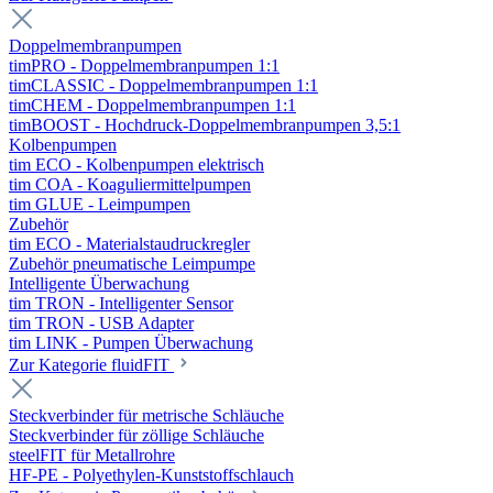
Doppelmembranpumpen
timPRO - Doppelmembranpumpen 1:1
timCLASSIC - Doppelmembranpumpen 1:1
timCHEM - Doppelmembranpumpen 1:1
timBOOST - Hochdruck-Doppelmembranpumpen 3,5:1
Kolbenpumpen
tim ECO - Kolbenpumpen elektrisch
tim COA - Koaguliermittelpumpen
tim GLUE - Leimpumpen
Zubehör
tim ECO - Materialstaudruckregler
Zubehör pneumatische Leimpumpe
Intelligente Überwachung
tim TRON - Intelligenter Sensor
tim TRON - USB Adapter
tim LINK - Pumpen Überwachung
Zur Kategorie fluidFIT
Steckverbinder für metrische Schläuche
Steckverbinder für zöllige Schläuche
steelFIT für Metallrohre
HF-PE - Polyethylen-Kunststoffschlauch