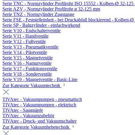
Serie TNC - Normzylinder Profilrohr ISO 15552 - Kolben-Ø 32-12
Serie AZV - Normzylinder Profilrohr ø 32-125 mm
Serie TNZ - Normzylinder Zugstange
Serie FSE - Feststelleinheit - bei Druckabfall blockierend - Kolben-
Serie SP - Balgzylinder - einfachwirkend
Serie V10 - Endschalterventile
Serie V11 - Handventile
Serie V12 - Fußventile
Serie V13 - Pneumatikventile
Serie V14 - Pilotventile
Serie V15 - Magnetventile
Serie V16 - Namurventile
Serie V17 - Funktionsventile
Serie V18 - Sonderventile
Serie V19 - Magnetventile - Basic-Line
Zur Kategorie Vakuumtechnik
TIVAtec - Vakuumpumpen - pneumatisch
TIVAtec - Vakuumpumpen - elektrisch
TIVAtec - Saugnäpfe
TIVAtec - Vakuumzubehör
TIVAtec - Druck- und Vakuumschalter
Zur Kategorie Vakuumhebetechnik