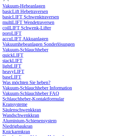
Vakuum-Hebeanlagen
basicLift Hebetraversen
basicLIFT Schwenktraversen
multiLIFT Wendetraversen
coilLIFT Schwenk-Lifter
poroLIFT
accuLIFT Akkuanlagen
Vakuumhebeanlagen Sonderlösungen
Vakuum-Schlauchheber
quickLIFT
stackLIFT
lightLIFT
heavyLIFT
baseLIFT
Was möchten Sie heben?
Vakuum-Schlauchheber Information
Vakuum-Schlauchheber FAQ
Schlauchheber-Kontaktformular
Kransysteme
Säulenschwenkkran
Wandschwenkkran
Aluminium-Schienensystem
Niedrigbaukran
Knickarmkran