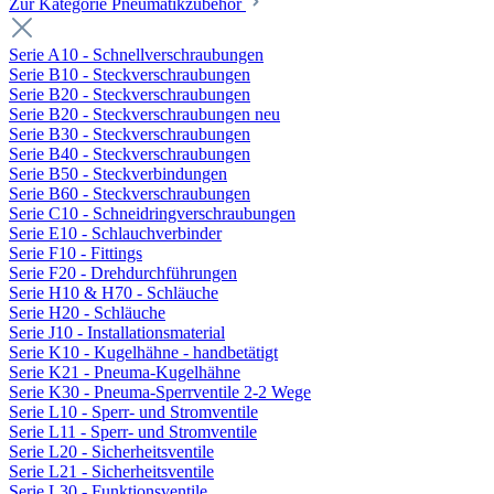
Zur Kategorie Pneumatikzubehör
Serie A10 - Schnellverschraubungen
Serie B10 - Steckverschraubungen
Serie B20 - Steckverschraubungen
Serie B20 - Steckverschraubungen neu
Serie B30 - Steckverschraubungen
Serie B40 - Steckverschraubungen
Serie B50 - Steckverbindungen
Serie B60 - Steckverschraubungen
Serie C10 - Schneidringverschraubungen
Serie E10 - Schlauchverbinder
Serie F10 - Fittings
Serie F20 - Drehdurchführungen
Serie H10 & H70 - Schläuche
Serie H20 - Schläuche
Serie J10 - Installationsmaterial
Serie K10 - Kugelhähne - handbetätigt
Serie K21 - Pneuma-Kugelhähne
Serie K30 - Pneuma-Sperrventile 2-2 Wege
Serie L10 - Sperr- und Stromventile
Serie L11 - Sperr- und Stromventile
Serie L20 - Sicherheitsventile
Serie L21 - Sicherheitsventile
Serie L30 - Funktionsventile