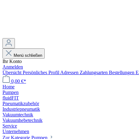
Menü schließen
Ihr Konto
Anmelden
Übersicht
Persönliches Profil
Adressen
Zahlungsarten
Bestellungen
E
0,00 €*
Home
Pumpen
fluidFIT
Pneumatikzubehör
Industriepneumatik
Vakuumtechnik
Vakuumhebetechnik
Service
Unternehmen
Zur Kategorie Pumpen