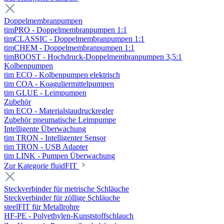
Doppelmembranpumpen
timPRO - Doppelmembranpumpen 1:1
timCLASSIC - Doppelmembranpumpen 1:1
timCHEM - Doppelmembranpumpen 1:1
timBOOST - Hochdruck-Doppelmembranpumpen 3,5:1
Kolbenpumpen
tim ECO - Kolbenpumpen elektrisch
tim COA - Koaguliermittelpumpen
tim GLUE - Leimpumpen
Zubehör
tim ECO - Materialstaudruckregler
Zubehör pneumatische Leimpumpe
Intelligente Überwachung
tim TRON - Intelligenter Sensor
tim TRON - USB Adapter
tim LINK - Pumpen Überwachung
Zur Kategorie fluidFIT
Steckverbinder für metrische Schläuche
Steckverbinder für zöllige Schläuche
steelFIT für Metallrohre
HF-PE - Polyethylen-Kunststoffschlauch