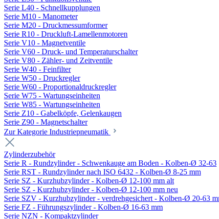
Serie L40 - Schnellkupplungen
Serie M10 - Manometer
Serie M20 - Druckmessumformer
Serie R10 - Druckluft-Lamellenmotoren
Serie V10 - Magnetventile
Serie V60 - Druck- und Temperaturschalter
Serie V80 - Zähler- und Zeitventile
Serie W40 - Feinfilter
Serie W50 - Druckregler
Serie W60 - Proportionaldruckregler
Serie W75 - Wartungseinheiten
Serie W85 - Wartungseinheiten
Serie Z10 - Gabelköpfe, Gelenkaugen
Serie Z90 - Magnetschalter
Zur Kategorie Industriepneumatik
Zylinderzubehör
Serie R - Rundzylinder - Schwenkauge am Boden - Kolben-Ø 32-63
Serie RST - Rundzylinder nach ISO 6432 - Kolben-Ø 8-25 mm
Serie SZ - Kurzhubzylinder - Kolben-Ø 12-100 mm alt
Serie SZ - Kurzhubzylinder - Kolben-Ø 12-100 mm neu
Serie SZV - Kurzhubzylinder - verdrehgesichert - Kolben-Ø 20-63 
Serie FZ - Führungszylinder - Kolben-Ø 16-63 mm
Serie NZN - Kompaktzylinder