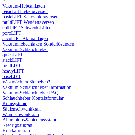
Vakuum-Hebeanlagen
basicLift Hebetraversen
basicLIFT Schwenktraversen
multiLIFT Wendetraversen
coilLIFT Schwenk-Lifter
poroLIFT
accuLIFT Akkuanlagen
Vakuumhebeanlagen Sonderlösungen
Vakuum-Schlauchheber
quickLIFT
stackLIFT
lightLIFT
heavyLIFT
baseLIFT
Was möchten Sie heben?
Vakuum-Schlauchheber Information
Vakuum-Schlauchheber FAQ
Schlauchheber-Kontaktformular
Kransysteme
Säulenschwenkkran
Wandschwenkkran
Aluminium-Schienensystem
Niedrigbaukran
Knickarmkran