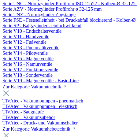
Serie TNC - Normzylinder Profilrohr ISO 15552 - Kolben-Ø 32-12
Serie AZV - Normzylinder Profilrohr ø 32-125 mm
Serie TNZ - Normzylinder Zugstange
Serie FSE - Feststelleinheit - bei Druckabfall blockierend - Kolben-
Serie SP - Balgzylinder - einfachwirkend
Serie V10 - Endschalterventile
Serie V11 - Handventile
Serie V12 - Fußventile
Serie V13 - Pneumatikventile
Serie V14 - Pilotventile
Serie V15 - Magnetventile
Serie V16 - Namurventile
Serie V17 - Funktionsventile
Serie V18 - Sonderventile
Serie V19 - Magnetventile - Basic-Line
Zur Kategorie Vakuumtechnik
TIVAtec - Vakuumpumpen - pneumatisch
TIVAtec - Vakuumpumpen - elektrisch
TIVAtec - Saugnäpfe
TIVAtec - Vakuumzubehör
TIVAtec - Druck- und Vakuumschalter
Zur Kategorie Vakuumhebetechnik