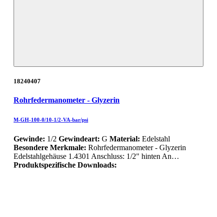
18240407
Rohrfedermanometer - Glyzerin
M-GH-100-0/10-1/2-VA-bar/psi
Gewinde:
1/2
Gewindeart:
G
Material:
Edelstahl
Besondere Merkmale:
Rohrfedermanometer - Glyzerin
Edelstahlgehäuse 1.4301 Anschluss: 1/2" hinten An…
Produktspezifische Downloads: