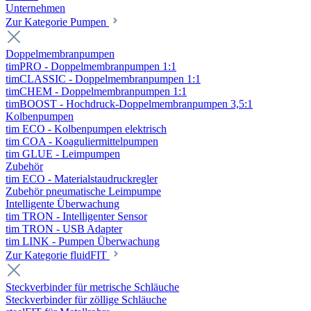
Unternehmen
Zur Kategorie Pumpen
Doppelmembranpumpen
timPRO - Doppelmembranpumpen 1:1
timCLASSIC - Doppelmembranpumpen 1:1
timCHEM - Doppelmembranpumpen 1:1
timBOOST - Hochdruck-Doppelmembranpumpen 3,5:1
Kolbenpumpen
tim ECO - Kolbenpumpen elektrisch
tim COA - Koaguliermittelpumpen
tim GLUE - Leimpumpen
Zubehör
tim ECO - Materialstaudruckregler
Zubehör pneumatische Leimpumpe
Intelligente Überwachung
tim TRON - Intelligenter Sensor
tim TRON - USB Adapter
tim LINK - Pumpen Überwachung
Zur Kategorie fluidFIT
Steckverbinder für metrische Schläuche
Steckverbinder für zöllige Schläuche