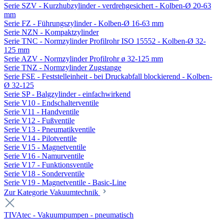
Serie SZV - Kurzhubzylinder - verdrehgesichert - Kolben-Ø 20-63
mm
Serie FZ - Führungszylinder - Kolben-Ø 16-63 mm
Serie NZN - Kompaktzylinder
Serie TNC - Normzylinder Profilrohr ISO 15552 - Kolben-Ø 32-
125 mm
Serie AZV - Normzylinder Profilrohr ø 32-125 mm
Serie TNZ - Normzylinder Zugstange
Serie FSE - Feststelleinheit - bei Druckabfall blockierend - Kolben-
Ø 32-125
Serie SP - Balgzylinder - einfachwirkend
Serie V10 - Endschalterventile
Serie V11 - Handventile
Serie V12 - Fußventile
Serie V13 - Pneumatikventile
Serie V14 - Pilotventile
Serie V15 - Magnetventile
Serie V16 - Namurventile
Serie V17 - Funktionsventile
Serie V18 - Sonderventile
Serie V19 - Magnetventile - Basic-Line
Zur Kategorie Vakuumtechnik
TIVAtec - Vakuumpumpen - pneumatisch