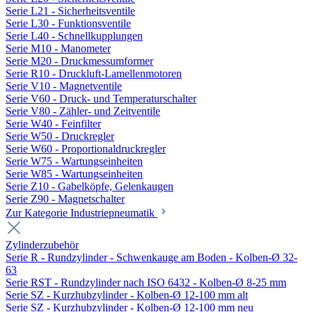
Serie L21 - Sicherheitsventile
Serie L30 - Funktionsventile
Serie L40 - Schnellkupplungen
Serie M10 - Manometer
Serie M20 - Druckmessumformer
Serie R10 - Druckluft-Lamellenmotoren
Serie V10 - Magnetventile
Serie V60 - Druck- und Temperaturschalter
Serie V80 - Zähler- und Zeitventile
Serie W40 - Feinfilter
Serie W50 - Druckregler
Serie W60 - Proportionaldruckregler
Serie W75 - Wartungseinheiten
Serie W85 - Wartungseinheiten
Serie Z10 - Gabelköpfe, Gelenkaugen
Serie Z90 - Magnetschalter
Zur Kategorie Industriepneumatik
Zylinderzubehör
Serie R - Rundzylinder - Schwenkauge am Boden - Kolben-Ø 32-
63
Serie RST - Rundzylinder nach ISO 6432 - Kolben-Ø 8-25 mm
Serie SZ - Kurzhubzylinder - Kolben-Ø 12-100 mm alt
Serie SZ - Kurzhubzylinder - Kolben-Ø 12-100 mm neu