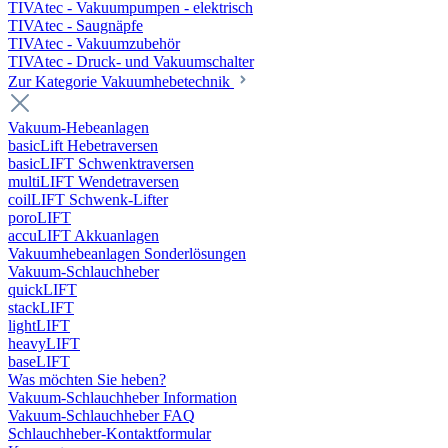
TIVAtec - Vakuumpumpen - elektrisch
TIVAtec - Saugnäpfe
TIVAtec - Vakuumzubehör
TIVAtec - Druck- und Vakuumschalter
Zur Kategorie Vakuumhebetechnik
Vakuum-Hebeanlagen
basicLift Hebetraversen
basicLIFT Schwenktraversen
multiLIFT Wendetraversen
coilLIFT Schwenk-Lifter
poroLIFT
accuLIFT Akkuanlagen
Vakuumhebeanlagen Sonderlösungen
Vakuum-Schlauchheber
quickLIFT
stackLIFT
lightLIFT
heavyLIFT
baseLIFT
Was möchten Sie heben?
Vakuum-Schlauchheber Information
Vakuum-Schlauchheber FAQ
Schlauchheber-Kontaktformular