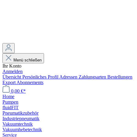
Menü schließen
Ihr Konto
Anmelden
Übersicht
Persönliches Profil
Adressen
Zahlungsarten
Bestellungen
Export
Abonnements
0,00 €*
Home
Pumpen
fluidFIT
Pneumatikzubehör
Industriepneumatik
Vakuumtechnik
Vakuumhebetechnik
Service