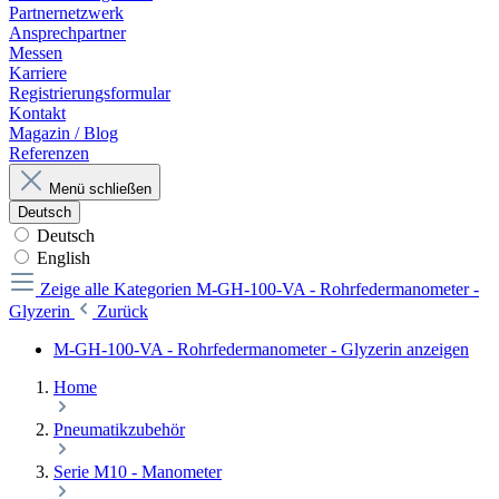
Partnernetzwerk
Ansprechpartner
Messen
Karriere
Registrierungsformular
Kontakt
Magazin / Blog
Referenzen
Menü schließen
Deutsch
Deutsch
English
Zeige alle Kategorien
M-GH-100-VA - Rohrfedermanometer -
Glyzerin
Zurück
M-GH-100-VA - Rohrfedermanometer - Glyzerin anzeigen
Home
Pneumatikzubehör
Serie M10 - Manometer