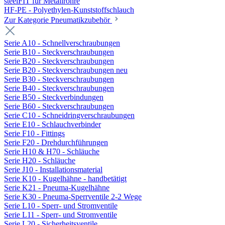
steelFIT für Metallrohre
HF-PE - Polyethylen-Kunststoffschlauch
Zur Kategorie Pneumatikzubehör
Serie A10 - Schnellverschraubungen
Serie B10 - Steckverschraubungen
Serie B20 - Steckverschraubungen
Serie B20 - Steckverschraubungen neu
Serie B30 - Steckverschraubungen
Serie B40 - Steckverschraubungen
Serie B50 - Steckverbindungen
Serie B60 - Steckverschraubungen
Serie C10 - Schneidringverschraubungen
Serie E10 - Schlauchverbinder
Serie F10 - Fittings
Serie F20 - Drehdurchführungen
Serie H10 & H70 - Schläuche
Serie H20 - Schläuche
Serie J10 - Installationsmaterial
Serie K10 - Kugelhähne - handbetätigt
Serie K21 - Pneuma-Kugelhähne
Serie K30 - Pneuma-Sperrventile 2-2 Wege
Serie L10 - Sperr- und Stromventile
Serie L11 - Sperr- und Stromventile
Serie L20 - Sicherheitsventile