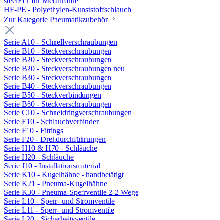
steelFIT für Metallrohre
HF-PE - Polyethylen-Kunststoffschlauch
Zur Kategorie Pneumatikzubehör
Serie A10 - Schnellverschraubungen
Serie B10 - Steckverschraubungen
Serie B20 - Steckverschraubungen
Serie B20 - Steckverschraubungen neu
Serie B30 - Steckverschraubungen
Serie B40 - Steckverschraubungen
Serie B50 - Steckverbindungen
Serie B60 - Steckverschraubungen
Serie C10 - Schneidringverschraubungen
Serie E10 - Schlauchverbinder
Serie F10 - Fittings
Serie F20 - Drehdurchführungen
Serie H10 & H70 - Schläuche
Serie H20 - Schläuche
Serie J10 - Installationsmaterial
Serie K10 - Kugelhähne - handbetätigt
Serie K21 - Pneuma-Kugelhähne
Serie K30 - Pneuma-Sperrventile 2-2 Wege
Serie L10 - Sperr- und Stromventile
Serie L11 - Sperr- und Stromventile
Serie L20 - Sicherheitsventile