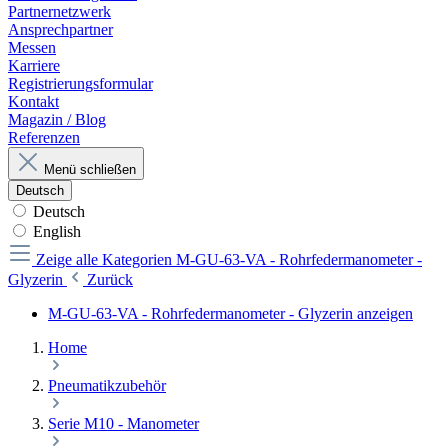
Partnernetzwerk
Ansprechpartner
Messen
Karriere
Registrierungsformular
Kontakt
Magazin / Blog
Referenzen
Menü schließen
Deutsch
Deutsch
English
Zeige alle Kategorien
M-GU-63-VA - Rohrfedermanometer -
Glyzerin
Zurück
M-GU-63-VA - Rohrfedermanometer - Glyzerin anzeigen
Home
Pneumatikzubehör
Serie M10 - Manometer