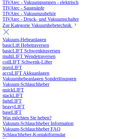
TIVAtec - Vakuumpumpen - elektrisch
TIVAtec - Saugnäpfe
TIVAtec - Vakuumzubehör
TIVAtec - Druck- und Vakuumschalter
Zur Kategorie Vakuumhebetechnik
Vakuum-Hebeanlagen
basicLift Hebetraversen
basicLIFT Schwenktraversen
multiLIFT Wendetraversen
coilLIFT Schwenk-Lifter
poroLIFT
accuLIFT Akkuanlagen
Vakuumhebeanlagen Sonderlösungen
Vakuum-Schlauchheber
quickLIFT
stackLIFT
lightLIFT
heavyLIFT
baseLIFT
Was möchten Sie heben?
Vakuum-Schlauchheber Information
Vakuum-Schlauchheber FAQ
Schlauchheber-Kontaktformular