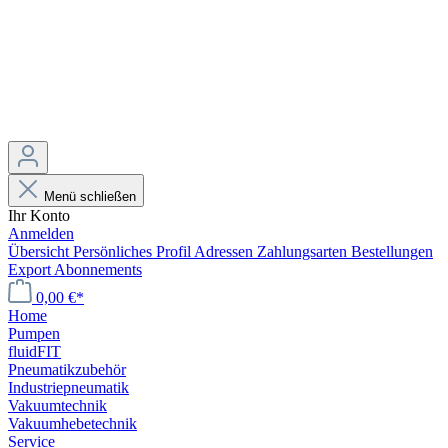
Menü schließen
Ihr Konto
Anmelden
Übersicht
Persönliches Profil
Adressen
Zahlungsarten
Bestellungen
Export
Abonnements
0,00 €*
Home
Pumpen
fluidFIT
Pneumatikzubehör
Industriepneumatik
Vakuumtechnik
Vakuumhebetechnik
Service