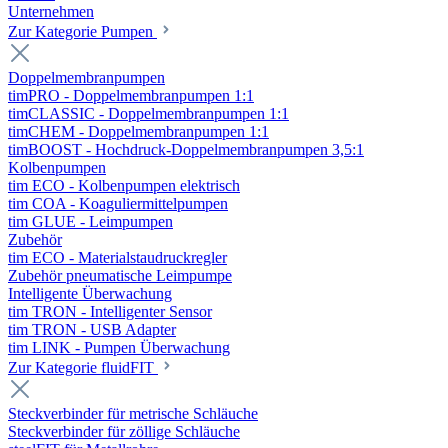
Unternehmen
Zur Kategorie Pumpen
Doppelmembranpumpen
timPRO - Doppelmembranpumpen 1:1
timCLASSIC - Doppelmembranpumpen 1:1
timCHEM - Doppelmembranpumpen 1:1
timBOOST - Hochdruck-Doppelmembranpumpen 3,5:1
Kolbenpumpen
tim ECO - Kolbenpumpen elektrisch
tim COA - Koaguliermittelpumpen
tim GLUE - Leimpumpen
Zubehör
tim ECO - Materialstaudruckregler
Zubehör pneumatische Leimpumpe
Intelligente Überwachung
tim TRON - Intelligenter Sensor
tim TRON - USB Adapter
tim LINK - Pumpen Überwachung
Zur Kategorie fluidFIT
Steckverbinder für metrische Schläuche
Steckverbinder für zöllige Schläuche