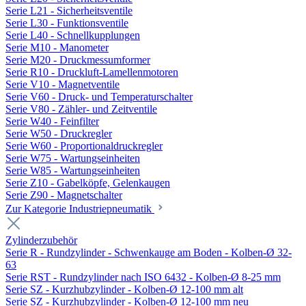
Serie L21 - Sicherheitsventile
Serie L30 - Funktionsventile
Serie L40 - Schnellkupplungen
Serie M10 - Manometer
Serie M20 - Druckmessumformer
Serie R10 - Druckluft-Lamellenmotoren
Serie V10 - Magnetventile
Serie V60 - Druck- und Temperaturschalter
Serie V80 - Zähler- und Zeitventile
Serie W40 - Feinfilter
Serie W50 - Druckregler
Serie W60 - Proportionaldruckregler
Serie W75 - Wartungseinheiten
Serie W85 - Wartungseinheiten
Serie Z10 - Gabelköpfe, Gelenkaugen
Serie Z90 - Magnetschalter
Zur Kategorie Industriepneumatik
Zylinderzubehör
Serie R - Rundzylinder - Schwenkauge am Boden - Kolben-Ø 32-
63
Serie RST - Rundzylinder nach ISO 6432 - Kolben-Ø 8-25 mm
Serie SZ - Kurzhubzylinder - Kolben-Ø 12-100 mm alt
Serie SZ - Kurzhubzylinder - Kolben-Ø 12-100 mm neu