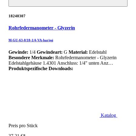
18240307
Rohrfedermanometer - Glyzerin
M-GU-63-0/10-1/4-VA-bar/psi
Gewinde:
1/4
Gewindeart:
G
Material:
Edelstahl
Besondere Merkmale:
Rohrfedermanometer - Glyzerin
Edelstahlgehäuse 1.4301 Anschluss: 1/4" unten Anz…
Produktspezifische Downloads:
Katalog
Preis pro Stück
37,21 €*