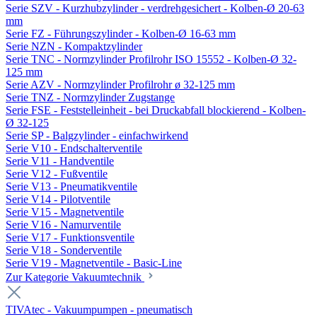
Serie SZV - Kurzhubzylinder - verdrehgesichert - Kolben-Ø 20-63
mm
Serie FZ - Führungszylinder - Kolben-Ø 16-63 mm
Serie NZN - Kompaktzylinder
Serie TNC - Normzylinder Profilrohr ISO 15552 - Kolben-Ø 32-
125 mm
Serie AZV - Normzylinder Profilrohr ø 32-125 mm
Serie TNZ - Normzylinder Zugstange
Serie FSE - Feststelleinheit - bei Druckabfall blockierend - Kolben-
Ø 32-125
Serie SP - Balgzylinder - einfachwirkend
Serie V10 - Endschalterventile
Serie V11 - Handventile
Serie V12 - Fußventile
Serie V13 - Pneumatikventile
Serie V14 - Pilotventile
Serie V15 - Magnetventile
Serie V16 - Namurventile
Serie V17 - Funktionsventile
Serie V18 - Sonderventile
Serie V19 - Magnetventile - Basic-Line
Zur Kategorie Vakuumtechnik
TIVAtec - Vakuumpumpen - pneumatisch