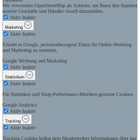
Wir verwenden OpenStreetMap als Anbieter, um Ihnen den Standort
unserer Geschäfte und Händler visuell darzustellen.
Aktiv
Inaktiv
Marketing
Aktiv
Inaktiv
Erlaubt es Google, personenbezogene Daten für Online-Werbung
und Marketing zu sammeln.
Google Werbung und Marketing
Aktiv
Inaktiv
Statistiken
Aktiv
Inaktiv
Für Statistiken und Shop-Performance-Metriken genutzte Cookies.
Google Analytics
Aktiv
Inaktiv
Tracking
Aktiv
Inaktiv
Tracking Cookies helfen dem Shopbetreiber Informationen über das