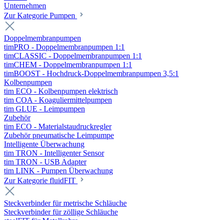
Unternehmen
Zur Kategorie Pumpen
Doppelmembranpumpen
timPRO - Doppelmembranpumpen 1:1
timCLASSIC - Doppelmembranpumpen 1:1
timCHEM - Doppelmembranpumpen 1:1
timBOOST - Hochdruck-Doppelmembranpumpen 3,5:1
Kolbenpumpen
tim ECO - Kolbenpumpen elektrisch
tim COA - Koaguliermittelpumpen
tim GLUE - Leimpumpen
Zubehör
tim ECO - Materialstaudruckregler
Zubehör pneumatische Leimpumpe
Intelligente Überwachung
tim TRON - Intelligenter Sensor
tim TRON - USB Adapter
tim LINK - Pumpen Überwachung
Zur Kategorie fluidFIT
Steckverbinder für metrische Schläuche
Steckverbinder für zöllige Schläuche