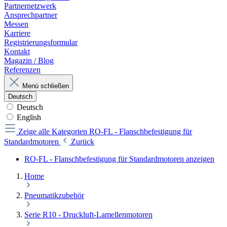
Partnernetzwerk
Ansprechpartner
Messen
Karriere
Registrierungsformular
Kontakt
Magazin / Blog
Referenzen
Menü schließen
Deutsch
Deutsch
English
Zeige alle Kategorien
RO-FL - Flanschbefestigung für
Standardmotoren
Zurück
RO-FL - Flanschbefestigung für Standardmotoren anzeigen
Home
Pneumatikzubehör
Serie R10 - Druckluft-Lamellenmotoren