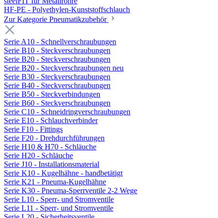
steelFIT für Metallrohre
HF-PE - Polyethylen-Kunststoffschlauch
Zur Kategorie Pneumatikzubehör
Serie A10 - Schnellverschraubungen
Serie B10 - Steckverschraubungen
Serie B20 - Steckverschraubungen
Serie B20 - Steckverschraubungen neu
Serie B30 - Steckverschraubungen
Serie B40 - Steckverschraubungen
Serie B50 - Steckverbindungen
Serie B60 - Steckverschraubungen
Serie C10 - Schneidringverschraubungen
Serie E10 - Schlauchverbinder
Serie F10 - Fittings
Serie F20 - Drehdurchführungen
Serie H10 & H70 - Schläuche
Serie H20 - Schläuche
Serie J10 - Installationsmaterial
Serie K10 - Kugelhähne - handbetätigt
Serie K21 - Pneuma-Kugelhähne
Serie K30 - Pneuma-Sperrventile 2-2 Wege
Serie L10 - Sperr- und Stromventile
Serie L11 - Sperr- und Stromventile
Serie L20 - Sicherheitsventile