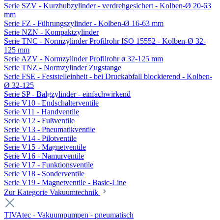
Serie SZV - Kurzhubzylinder - verdrehgesichert - Kolben-Ø 20-63
mm
Serie FZ - Führungszylinder - Kolben-Ø 16-63 mm
Serie NZN - Kompaktzylinder
Serie TNC - Normzylinder Profilrohr ISO 15552 - Kolben-Ø 32-
125 mm
Serie AZV - Normzylinder Profilrohr ø 32-125 mm
Serie TNZ - Normzylinder Zugstange
Serie FSE - Feststelleinheit - bei Druckabfall blockierend - Kolben-
Ø 32-125
Serie SP - Balgzylinder - einfachwirkend
Serie V10 - Endschalterventile
Serie V11 - Handventile
Serie V12 - Fußventile
Serie V13 - Pneumatikventile
Serie V14 - Pilotventile
Serie V15 - Magnetventile
Serie V16 - Namurventile
Serie V17 - Funktionsventile
Serie V18 - Sonderventile
Serie V19 - Magnetventile - Basic-Line
Zur Kategorie Vakuumtechnik
TIVAtec - Vakuumpumpen - pneumatisch