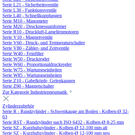
Serie L21 - Sicherheitsventile
Serie L30 - Funktionsventile
Serie L40 - Schnellkupplungen
Serie M10 - Manometer
Serie M20 - Druckmessumformer
Serie R10 - Druckluft-Lamellenmotoren
Serie V10 - Magnetventile
Serie V60 - Druck- und Temperaturschalter
Serie V80 - Zähler- und Zeitventile
Serie W40 - Feinfilter
Serie W50 - Druckregler
Serie W60 - Proportionaldruckregler
Serie W75 - Wartungseinheiten
Serie W85 - Wartungseinheiten
Serie Z10 - Gabelköpfe, Gelenkaugen
Serie Z90 - Magnetschalter
Zur Kategorie Industriepneumatik
Zylinderzubehör
Serie R - Rundzylinder - Schwenkauge am Boden - Kolben-Ø 32-
63
Serie RST - Rundzylinder nach ISO 6432 - Kolben-Ø 8-25 mm
Serie SZ - Kurzhubzylinder - Kolben-Ø 12-100 mm alt
Serie SZ - Kurzhubzylinder - Kolben-Ø 12-100 mm neu