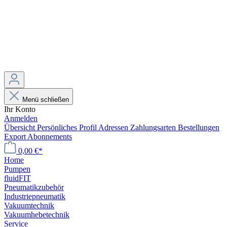
Menü schließen
Ihr Konto
Anmelden
Übersicht
Persönliches Profil
Adressen
Zahlungsarten
Bestellungen
Export
Abonnements
0,00 €*
Home
Pumpen
fluidFIT
Pneumatikzubehör
Industriepneumatik
Vakuumtechnik
Vakuumhebetechnik
Service