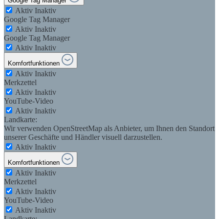
Google Tag Manager
Aktiv
Inaktiv
Google Tag Manager
Aktiv
Inaktiv
Google Tag Manager
Aktiv
Inaktiv
Komfortfunktionen
Aktiv
Inaktiv
Merkzettel
Aktiv
Inaktiv
YouTube-Video
Aktiv
Inaktiv
Landkarte:
Wir verwenden OpenStreetMap als Anbieter, um Ihnen den Standort
unserer Geschäfte und Händler visuell darzustellen.
Aktiv
Inaktiv
Komfortfunktionen
Aktiv
Inaktiv
Merkzettel
Aktiv
Inaktiv
YouTube-Video
Aktiv
Inaktiv
Landkarte: