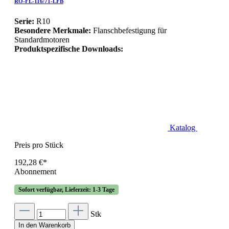
RO-FL-116/71-LFB
Serie:
R10
Besondere Merkmale:
Flanschbefestigung für
Standardmotoren
Produktspezifische Downloads:
Katalog
Preis pro Stück
192,28 €*
Abonnement
Sofort verfügbar, Lieferzeit: 1-3 Tage
Stk
In den Warenkorb