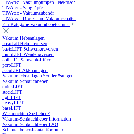
TIVAtec - Vakuumpumpen - elektrisch
TIVAtec - Saugnäpfe
TIVAtec - Vakuumzubehör
TIVAtec - Druck- und Vakuumschalter
Zur Kategorie Vakuumhebetechnik
Vakuum-Hebeanlagen
basicLift Hebetraversen
basicLIFT Schwenktraversen
multiLIFT Wendetraversen
coilLIFT Schwenk-Lifter
poroLIFT
accuLIFT Akkuanlagen
Vakuumhebeanlagen Sonderlösungen
Vakuum-Schlauchheber
quickLIFT
stackLIFT
lightLIFT
heavyLIFT
baseLIFT
Was möchten Sie heben?
Vakuum-Schlauchheber Information
Vakuum-Schlauchheber FAQ
Schlauchheber-Kontaktformular