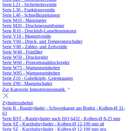
Serie L21 - Sicherheitsventile
Serie L30 - Funktionsventile
Serie L40 - Schnellkupplungen
Serie M10 - Manometer
Serie M20 - Druckmessumformer
Serie R10 - Druckluft-Lamellenmotoren
Serie V10 - Magnetventile
Serie V60 - Druck- und Temperaturschalter
Serie V80 - Zähler- und Zeitventile
Serie W40 - Feinfilter
Serie W50 - Druckregler
Serie W60 - Proportionaldruckregler
Serie W75 - Wartungseinheiten
Serie W85 - Wartungseinheiten
Serie Z10 - Gabelköpfe, Gelenkaugen
Serie Z90 - Magnetschalter
Zur Kategorie Industriepneumatik
Zylinderzubehör
Serie R - Rundzylinder - Schwenkauge am Boden - Kolben-Ø 32-
63
Serie RST - Rundzylinder nach ISO 6432 - Kolben-Ø 8-25 mm
Serie SZ - Kurzhubzylinder - Kolben-Ø 12-100 mm alt
Serie SZ - Kurzhubzylinder - Kolben-Ø 12-100 mm neu