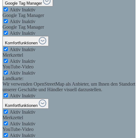
Google Tag Manager
Aktiv
Inaktiv
Google Tag Manager
Aktiv
Inaktiv
Google Tag Manager
Aktiv
Inaktiv
Komfortfunktionen
Aktiv
Inaktiv
Merkzettel
Aktiv
Inaktiv
YouTube-Video
Aktiv
Inaktiv
Landkarte:
Wir verwenden OpenStreetMap als Anbieter, um Ihnen den Standort
unserer Geschäfte und Händler visuell darzustellen.
Aktiv
Inaktiv
Komfortfunktionen
Aktiv
Inaktiv
Merkzettel
Aktiv
Inaktiv
YouTube-Video
Aktiv
Inaktiv