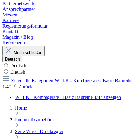
Partnernetzwerk
Ansprechpartner
Messen
Karriere
Registrierungsformular
Kontakt
Magazin / Blog
Referenzen
Menü schließen
Deutsch
Deutsch
English
Zeige alle Kategorien
WTI-K - Kombigeräte - Basic Baureihe
1/4"
Zurück
WTI-K - Kombigeräte - Basic Baureihe 1/4" anzeigen
Home
Pneumatikzubehör
Serie W50 - Druckregler