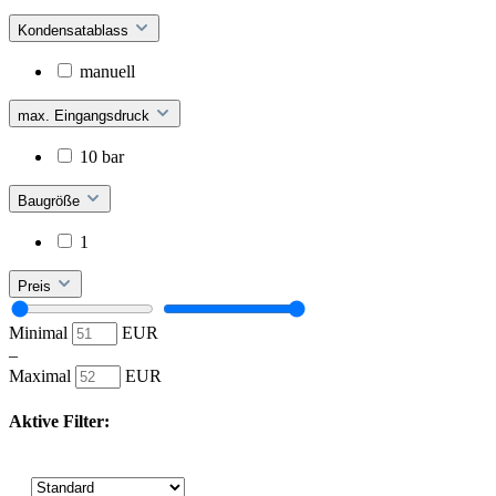
Kondensatablass
manuell
max. Eingangsdruck
10 bar
Baugröße
1
Preis
Minimal
EUR
–
Maximal
EUR
Aktive Filter: