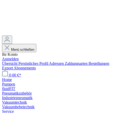
Menü schließen
Ihr Konto
Anmelden
Übersicht
Persönliches Profil
Adressen
Zahlungsarten
Bestellungen
Export
Abonnements
0,00 €*
Home
Pumpen
fluidFIT
Pneumatikzubehör
Industriepneumatik
Vakuumtechnik
Vakuumhebetechnik
Service