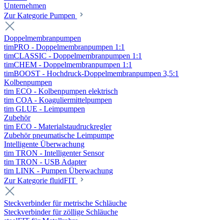
Unternehmen
Zur Kategorie Pumpen
Doppelmembranpumpen
timPRO - Doppelmembranpumpen 1:1
timCLASSIC - Doppelmembranpumpen 1:1
timCHEM - Doppelmembranpumpen 1:1
timBOOST - Hochdruck-Doppelmembranpumpen 3,5:1
Kolbenpumpen
tim ECO - Kolbenpumpen elektrisch
tim COA - Koaguliermittelpumpen
tim GLUE - Leimpumpen
Zubehör
tim ECO - Materialstaudruckregler
Zubehör pneumatische Leimpumpe
Intelligente Überwachung
tim TRON - Intelligenter Sensor
tim TRON - USB Adapter
tim LINK - Pumpen Überwachung
Zur Kategorie fluidFIT
Steckverbinder für metrische Schläuche
Steckverbinder für zöllige Schläuche