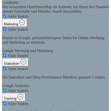
Landkarte:
Wir verwenden OpenStreetMap als Anbieter, um Ihnen den Standort
unserer Geschäfte und Händler visuell darzustellen.
Aktiv
Inaktiv
Marketing
Aktiv
Inaktiv
Erlaubt es Google, personenbezogene Daten für Online-Werbung
und Marketing zu sammeln.
Google Werbung und Marketing
Aktiv
Inaktiv
Statistiken
Aktiv
Inaktiv
Für Statistiken und Shop-Performance-Metriken genutzte Cookies.
Google Analytics
Aktiv
Inaktiv
Tracking
Aktiv
Inaktiv