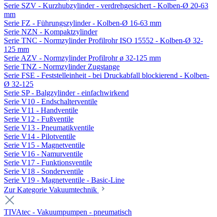
Serie SZV - Kurzhubzylinder - verdrehgesichert - Kolben-Ø 20-63
mm
Serie FZ - Führungszylinder - Kolben-Ø 16-63 mm
Serie NZN - Kompaktzylinder
Serie TNC - Normzylinder Profilrohr ISO 15552 - Kolben-Ø 32-
125 mm
Serie AZV - Normzylinder Profilrohr ø 32-125 mm
Serie TNZ - Normzylinder Zugstange
Serie FSE - Feststelleinheit - bei Druckabfall blockierend - Kolben-
Ø 32-125
Serie SP - Balgzylinder - einfachwirkend
Serie V10 - Endschalterventile
Serie V11 - Handventile
Serie V12 - Fußventile
Serie V13 - Pneumatikventile
Serie V14 - Pilotventile
Serie V15 - Magnetventile
Serie V16 - Namurventile
Serie V17 - Funktionsventile
Serie V18 - Sonderventile
Serie V19 - Magnetventile - Basic-Line
Zur Kategorie Vakuumtechnik
TIVAtec - Vakuumpumpen - pneumatisch