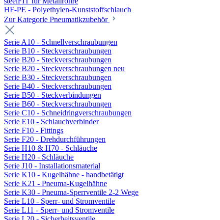
steelFIT für Metallrohre
HF-PE - Polyethylen-Kunststoffschlauch
Zur Kategorie Pneumatikzubehör
Serie A10 - Schnellverschraubungen
Serie B10 - Steckverschraubungen
Serie B20 - Steckverschraubungen
Serie B20 - Steckverschraubungen neu
Serie B30 - Steckverschraubungen
Serie B40 - Steckverschraubungen
Serie B50 - Steckverbindungen
Serie B60 - Steckverschraubungen
Serie C10 - Schneidringverschraubungen
Serie E10 - Schlauchverbinder
Serie F10 - Fittings
Serie F20 - Drehdurchführungen
Serie H10 & H70 - Schläuche
Serie H20 - Schläuche
Serie J10 - Installationsmaterial
Serie K10 - Kugelhähne - handbetätigt
Serie K21 - Pneuma-Kugelhähne
Serie K30 - Pneuma-Sperrventile 2-2 Wege
Serie L10 - Sperr- und Stromventile
Serie L11 - Sperr- und Stromventile
Serie L20 - Sicherheitsventile