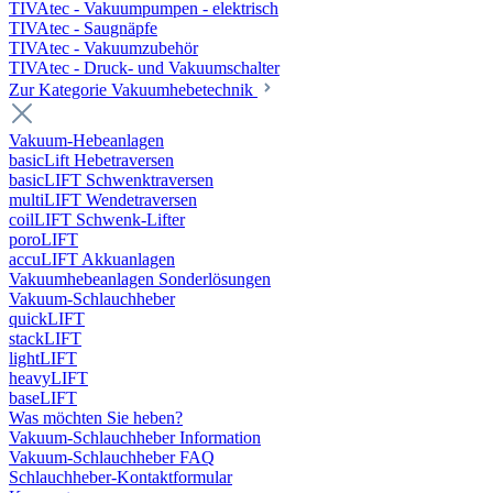
TIVAtec - Vakuumpumpen - elektrisch
TIVAtec - Saugnäpfe
TIVAtec - Vakuumzubehör
TIVAtec - Druck- und Vakuumschalter
Zur Kategorie Vakuumhebetechnik
Vakuum-Hebeanlagen
basicLift Hebetraversen
basicLIFT Schwenktraversen
multiLIFT Wendetraversen
coilLIFT Schwenk-Lifter
poroLIFT
accuLIFT Akkuanlagen
Vakuumhebeanlagen Sonderlösungen
Vakuum-Schlauchheber
quickLIFT
stackLIFT
lightLIFT
heavyLIFT
baseLIFT
Was möchten Sie heben?
Vakuum-Schlauchheber Information
Vakuum-Schlauchheber FAQ
Schlauchheber-Kontaktformular