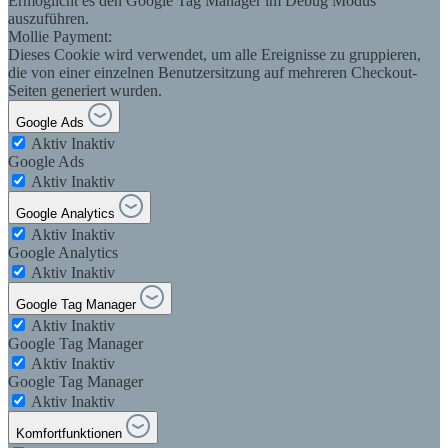
Ermöglicht es den Google Tag Manager im Debug Modus
auszuführen.
Mollie Payment:
Dieses Cookie wird verwendet, um alle Ereignisse zu gruppieren,
die von einer einzelnen Benutzersitzung auf mehreren Checkout-
Seiten generiert wurden.
Google Ads
Aktiv
Inaktiv
Google Ads
Aktiv
Inaktiv
Google Analytics
Aktiv
Inaktiv
Google Analytics
Aktiv
Inaktiv
Google Tag Manager
Aktiv
Inaktiv
Google Tag Manager
Aktiv
Inaktiv
Google Tag Manager
Aktiv
Inaktiv
Komfortfunktionen