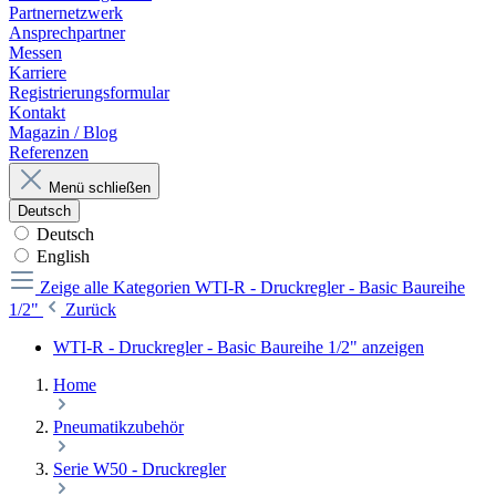
Partnernetzwerk
Ansprechpartner
Messen
Karriere
Registrierungsformular
Kontakt
Magazin / Blog
Referenzen
Menü schließen
Deutsch
Deutsch
English
Zeige alle Kategorien
WTI-R - Druckregler - Basic Baureihe
1/2"
Zurück
WTI-R - Druckregler - Basic Baureihe 1/2" anzeigen
Home
Pneumatikzubehör
Serie W50 - Druckregler