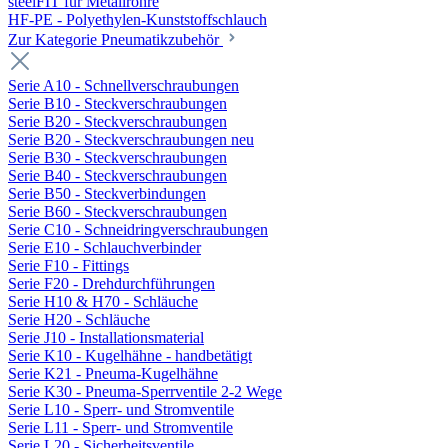
steelFIT für Metallrohre
HF-PE - Polyethylen-Kunststoffschlauch
Zur Kategorie Pneumatikzubehör
Serie A10 - Schnellverschraubungen
Serie B10 - Steckverschraubungen
Serie B20 - Steckverschraubungen
Serie B20 - Steckverschraubungen neu
Serie B30 - Steckverschraubungen
Serie B40 - Steckverschraubungen
Serie B50 - Steckverbindungen
Serie B60 - Steckverschraubungen
Serie C10 - Schneidringverschraubungen
Serie E10 - Schlauchverbinder
Serie F10 - Fittings
Serie F20 - Drehdurchführungen
Serie H10 & H70 - Schläuche
Serie H20 - Schläuche
Serie J10 - Installationsmaterial
Serie K10 - Kugelhähne - handbetätigt
Serie K21 - Pneuma-Kugelhähne
Serie K30 - Pneuma-Sperrventile 2-2 Wege
Serie L10 - Sperr- und Stromventile
Serie L11 - Sperr- und Stromventile
Serie L20 - Sicherheitsventile