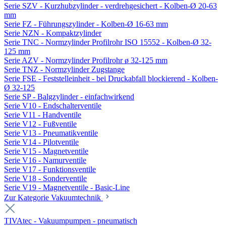
Serie SZV - Kurzhubzylinder - verdrehgesichert - Kolben-Ø 20-63
mm
Serie FZ - Führungszylinder - Kolben-Ø 16-63 mm
Serie NZN - Kompaktzylinder
Serie TNC - Normzylinder Profilrohr ISO 15552 - Kolben-Ø 32-
125 mm
Serie AZV - Normzylinder Profilrohr ø 32-125 mm
Serie TNZ - Normzylinder Zugstange
Serie FSE - Feststelleinheit - bei Druckabfall blockierend - Kolben-
Ø 32-125
Serie SP - Balgzylinder - einfachwirkend
Serie V10 - Endschalterventile
Serie V11 - Handventile
Serie V12 - Fußventile
Serie V13 - Pneumatikventile
Serie V14 - Pilotventile
Serie V15 - Magnetventile
Serie V16 - Namurventile
Serie V17 - Funktionsventile
Serie V18 - Sonderventile
Serie V19 - Magnetventile - Basic-Line
Zur Kategorie Vakuumtechnik
TIVAtec - Vakuumpumpen - pneumatisch