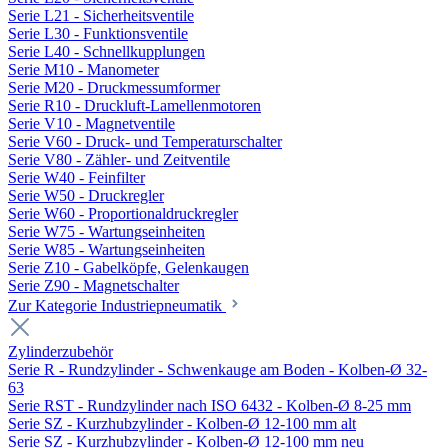
Serie L21 - Sicherheitsventile
Serie L30 - Funktionsventile
Serie L40 - Schnellkupplungen
Serie M10 - Manometer
Serie M20 - Druckmessumformer
Serie R10 - Druckluft-Lamellenmotoren
Serie V10 - Magnetventile
Serie V60 - Druck- und Temperaturschalter
Serie V80 - Zähler- und Zeitventile
Serie W40 - Feinfilter
Serie W50 - Druckregler
Serie W60 - Proportionaldruckregler
Serie W75 - Wartungseinheiten
Serie W85 - Wartungseinheiten
Serie Z10 - Gabelköpfe, Gelenkaugen
Serie Z90 - Magnetschalter
Zur Kategorie Industriepneumatik
Zylinderzubehör
Serie R - Rundzylinder - Schwenkauge am Boden - Kolben-Ø 32-
63
Serie RST - Rundzylinder nach ISO 6432 - Kolben-Ø 8-25 mm
Serie SZ - Kurzhubzylinder - Kolben-Ø 12-100 mm alt
Serie SZ - Kurzhubzylinder - Kolben-Ø 12-100 mm neu