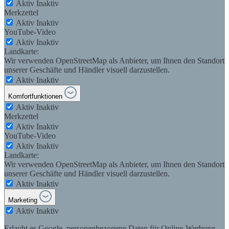
Aktiv
Inaktiv
Merkzettel
Aktiv
Inaktiv
YouTube-Video
Aktiv
Inaktiv
Landkarte:
Wir verwenden OpenStreetMap als Anbieter, um Ihnen den Standort
unserer Geschäfte und Händler visuell darzustellen.
Aktiv
Inaktiv
Komfortfunktionen
Aktiv
Inaktiv
Merkzettel
Aktiv
Inaktiv
YouTube-Video
Aktiv
Inaktiv
Landkarte:
Wir verwenden OpenStreetMap als Anbieter, um Ihnen den Standort
unserer Geschäfte und Händler visuell darzustellen.
Aktiv
Inaktiv
Marketing
Aktiv
Inaktiv
Erlaubt es Google, personenbezogene Daten für Online-Werbung