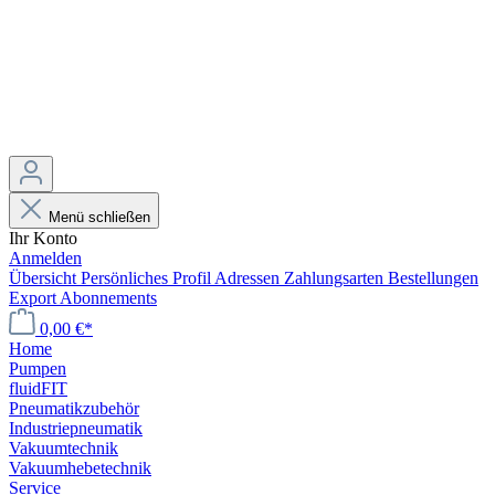
Menü schließen
Ihr Konto
Anmelden
Übersicht
Persönliches Profil
Adressen
Zahlungsarten
Bestellungen
Export
Abonnements
0,00 €*
Home
Pumpen
fluidFIT
Pneumatikzubehör
Industriepneumatik
Vakuumtechnik
Vakuumhebetechnik
Service