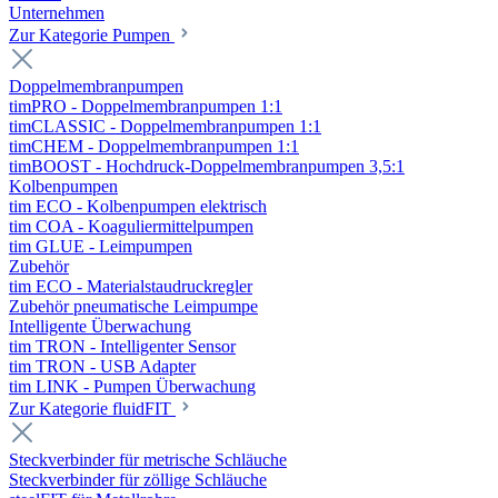
Unternehmen
Zur Kategorie Pumpen
Doppelmembranpumpen
timPRO - Doppelmembranpumpen 1:1
timCLASSIC - Doppelmembranpumpen 1:1
timCHEM - Doppelmembranpumpen 1:1
timBOOST - Hochdruck-Doppelmembranpumpen 3,5:1
Kolbenpumpen
tim ECO - Kolbenpumpen elektrisch
tim COA - Koaguliermittelpumpen
tim GLUE - Leimpumpen
Zubehör
tim ECO - Materialstaudruckregler
Zubehör pneumatische Leimpumpe
Intelligente Überwachung
tim TRON - Intelligenter Sensor
tim TRON - USB Adapter
tim LINK - Pumpen Überwachung
Zur Kategorie fluidFIT
Steckverbinder für metrische Schläuche
Steckverbinder für zöllige Schläuche