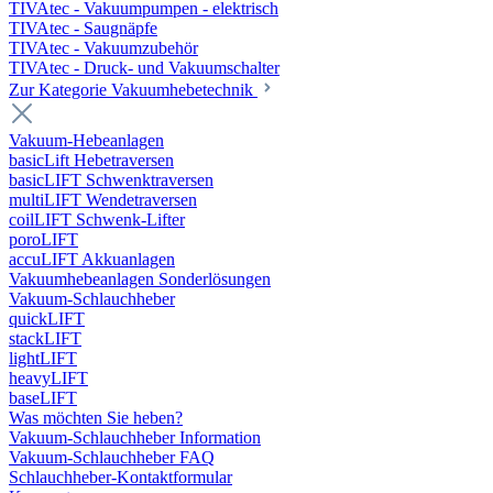
TIVAtec - Vakuumpumpen - elektrisch
TIVAtec - Saugnäpfe
TIVAtec - Vakuumzubehör
TIVAtec - Druck- und Vakuumschalter
Zur Kategorie Vakuumhebetechnik
Vakuum-Hebeanlagen
basicLift Hebetraversen
basicLIFT Schwenktraversen
multiLIFT Wendetraversen
coilLIFT Schwenk-Lifter
poroLIFT
accuLIFT Akkuanlagen
Vakuumhebeanlagen Sonderlösungen
Vakuum-Schlauchheber
quickLIFT
stackLIFT
lightLIFT
heavyLIFT
baseLIFT
Was möchten Sie heben?
Vakuum-Schlauchheber Information
Vakuum-Schlauchheber FAQ
Schlauchheber-Kontaktformular