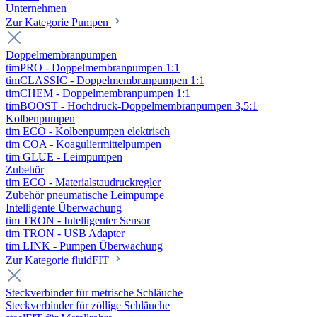
Unternehmen
Zur Kategorie Pumpen
Doppelmembranpumpen
timPRO - Doppelmembranpumpen 1:1
timCLASSIC - Doppelmembranpumpen 1:1
timCHEM - Doppelmembranpumpen 1:1
timBOOST - Hochdruck-Doppelmembranpumpen 3,5:1
Kolbenpumpen
tim ECO - Kolbenpumpen elektrisch
tim COA - Koaguliermittelpumpen
tim GLUE - Leimpumpen
Zubehör
tim ECO - Materialstaudruckregler
Zubehör pneumatische Leimpumpe
Intelligente Überwachung
tim TRON - Intelligenter Sensor
tim TRON - USB Adapter
tim LINK - Pumpen Überwachung
Zur Kategorie fluidFIT
Steckverbinder für metrische Schläuche
Steckverbinder für zöllige Schläuche