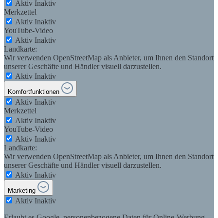
Aktiv
Inaktiv
Merkzettel
Aktiv
Inaktiv
YouTube-Video
Aktiv
Inaktiv
Landkarte:
Wir verwenden OpenStreetMap als Anbieter, um Ihnen den Standort
unserer Geschäfte und Händler visuell darzustellen.
Aktiv
Inaktiv
Komfortfunktionen
Aktiv
Inaktiv
Merkzettel
Aktiv
Inaktiv
YouTube-Video
Aktiv
Inaktiv
Landkarte:
Wir verwenden OpenStreetMap als Anbieter, um Ihnen den Standort
unserer Geschäfte und Händler visuell darzustellen.
Aktiv
Inaktiv
Marketing
Aktiv
Inaktiv
Erlaubt es Google, personenbezogene Daten für Online-Werbung