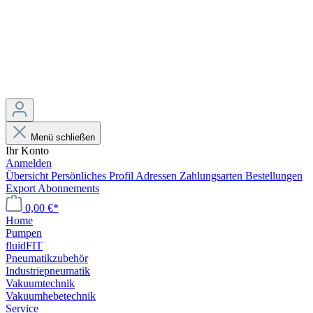
Menü schließen
Ihr Konto
Anmelden
Übersicht
Persönliches Profil
Adressen
Zahlungsarten
Bestellungen
Export
Abonnements
0,00 €*
Home
Pumpen
fluidFIT
Pneumatikzubehör
Industriepneumatik
Vakuumtechnik
Vakuumhebetechnik
Service