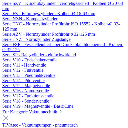
Serie SZV - Kurzhubzylinder - verdrehgesichert - Kolben-Ø 20-63
mm
Serie FZ - Führungszylinder - Kolben-Ø 16-63 mm
Serie NZN - Kompaktzylinder
Serie TNC - Normzylinder Profilrohr ISO 15552 - Kolben-Ø 32-
125 mm
Serie AZV - Normzylinder Profilrohr ø 32-125 mm
Serie TNZ - Normzylinder Zugstange
Serie FSE - Feststelleinheit - bei Druckabfall blockierend - Kolben-
Ø 32-125
Serie SP - Balgzylinder - einfachwirkend
Serie V10 - Endschalterventile
Serie V11 - Handventile
Serie V12 - Fußventile
Serie V13 - Pneumatikventile
Serie V14 - Pilotventile
Serie V15 - Magnetventile
Serie V16 - Namurventile
Serie V17 - Funktionsventile
Serie V18 - Sonderventile
Serie V19 - Magnetventile - Basic-Line
Zur Kategorie Vakuumtechnik
TIVAtec - Vakuumpumpen - pneumatisch