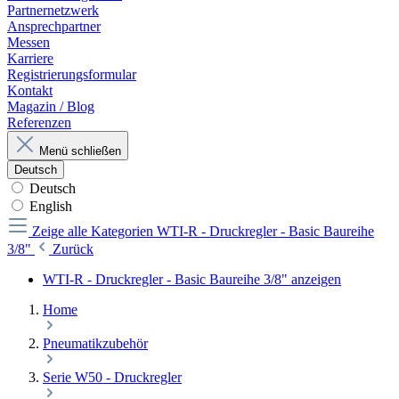
Partnernetzwerk
Ansprechpartner
Messen
Karriere
Registrierungsformular
Kontakt
Magazin / Blog
Referenzen
Menü schließen
Deutsch
Deutsch
English
Zeige alle Kategorien
WTI-R - Druckregler - Basic Baureihe
3/8"
Zurück
WTI-R - Druckregler - Basic Baureihe 3/8" anzeigen
Home
Pneumatikzubehör
Serie W50 - Druckregler