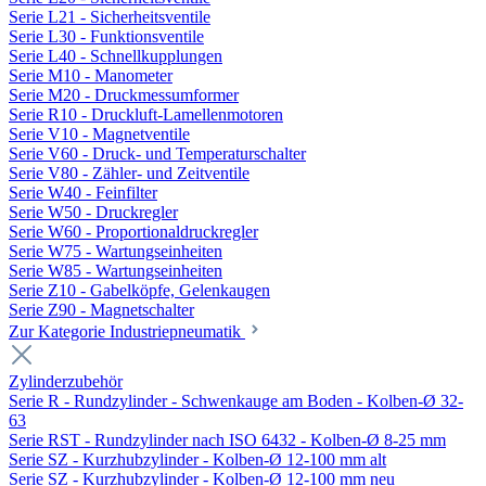
Serie L21 - Sicherheitsventile
Serie L30 - Funktionsventile
Serie L40 - Schnellkupplungen
Serie M10 - Manometer
Serie M20 - Druckmessumformer
Serie R10 - Druckluft-Lamellenmotoren
Serie V10 - Magnetventile
Serie V60 - Druck- und Temperaturschalter
Serie V80 - Zähler- und Zeitventile
Serie W40 - Feinfilter
Serie W50 - Druckregler
Serie W60 - Proportionaldruckregler
Serie W75 - Wartungseinheiten
Serie W85 - Wartungseinheiten
Serie Z10 - Gabelköpfe, Gelenkaugen
Serie Z90 - Magnetschalter
Zur Kategorie Industriepneumatik
Zylinderzubehör
Serie R - Rundzylinder - Schwenkauge am Boden - Kolben-Ø 32-
63
Serie RST - Rundzylinder nach ISO 6432 - Kolben-Ø 8-25 mm
Serie SZ - Kurzhubzylinder - Kolben-Ø 12-100 mm alt
Serie SZ - Kurzhubzylinder - Kolben-Ø 12-100 mm neu