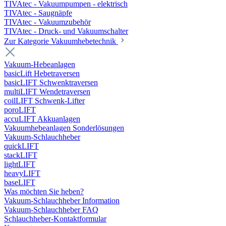
TIVAtec - Vakuumpumpen - elektrisch
TIVAtec - Saugnäpfe
TIVAtec - Vakuumzubehör
TIVAtec - Druck- und Vakuumschalter
Zur Kategorie Vakuumhebetechnik
Vakuum-Hebeanlagen
basicLift Hebetraversen
basicLIFT Schwenktraversen
multiLIFT Wendetraversen
coilLIFT Schwenk-Lifter
poroLIFT
accuLIFT Akkuanlagen
Vakuumhebeanlagen Sonderlösungen
Vakuum-Schlauchheber
quickLIFT
stackLIFT
lightLIFT
heavyLIFT
baseLIFT
Was möchten Sie heben?
Vakuum-Schlauchheber Information
Vakuum-Schlauchheber FAQ
Schlauchheber-Kontaktformular