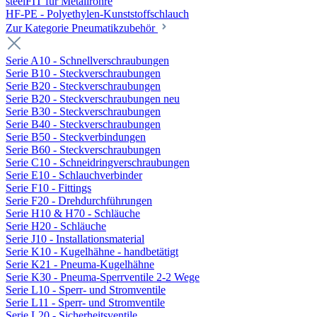
steelFIT für Metallrohre
HF-PE - Polyethylen-Kunststoffschlauch
Zur Kategorie Pneumatikzubehör
Serie A10 - Schnellverschraubungen
Serie B10 - Steckverschraubungen
Serie B20 - Steckverschraubungen
Serie B20 - Steckverschraubungen neu
Serie B30 - Steckverschraubungen
Serie B40 - Steckverschraubungen
Serie B50 - Steckverbindungen
Serie B60 - Steckverschraubungen
Serie C10 - Schneidringverschraubungen
Serie E10 - Schlauchverbinder
Serie F10 - Fittings
Serie F20 - Drehdurchführungen
Serie H10 & H70 - Schläuche
Serie H20 - Schläuche
Serie J10 - Installationsmaterial
Serie K10 - Kugelhähne - handbetätigt
Serie K21 - Pneuma-Kugelhähne
Serie K30 - Pneuma-Sperrventile 2-2 Wege
Serie L10 - Sperr- und Stromventile
Serie L11 - Sperr- und Stromventile
Serie L20 - Sicherheitsventile