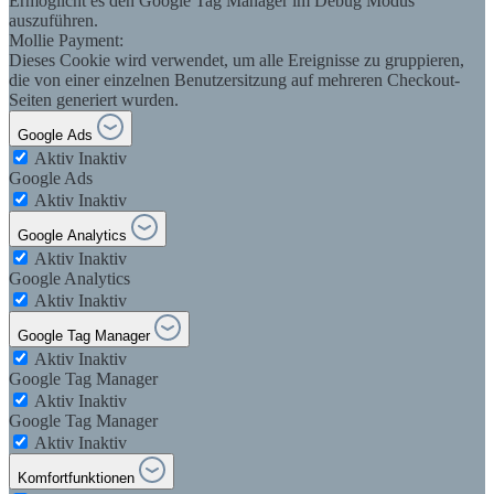
Ermöglicht es den Google Tag Manager im Debug Modus
auszuführen.
Mollie Payment:
Dieses Cookie wird verwendet, um alle Ereignisse zu gruppieren,
die von einer einzelnen Benutzersitzung auf mehreren Checkout-
Seiten generiert wurden.
Google Ads
Aktiv
Inaktiv
Google Ads
Aktiv
Inaktiv
Google Analytics
Aktiv
Inaktiv
Google Analytics
Aktiv
Inaktiv
Google Tag Manager
Aktiv
Inaktiv
Google Tag Manager
Aktiv
Inaktiv
Google Tag Manager
Aktiv
Inaktiv
Komfortfunktionen