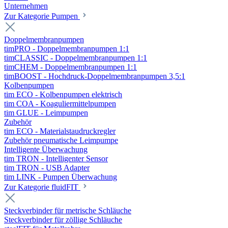
Unternehmen
Zur Kategorie Pumpen
Doppelmembranpumpen
timPRO - Doppelmembranpumpen 1:1
timCLASSIC - Doppelmembranpumpen 1:1
timCHEM - Doppelmembranpumpen 1:1
timBOOST - Hochdruck-Doppelmembranpumpen 3,5:1
Kolbenpumpen
tim ECO - Kolbenpumpen elektrisch
tim COA - Koaguliermittelpumpen
tim GLUE - Leimpumpen
Zubehör
tim ECO - Materialstaudruckregler
Zubehör pneumatische Leimpumpe
Intelligente Überwachung
tim TRON - Intelligenter Sensor
tim TRON - USB Adapter
tim LINK - Pumpen Überwachung
Zur Kategorie fluidFIT
Steckverbinder für metrische Schläuche
Steckverbinder für zöllige Schläuche