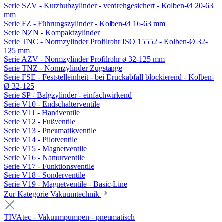
Serie SZV - Kurzhubzylinder - verdrehgesichert - Kolben-Ø 20-63
mm
Serie FZ - Führungszylinder - Kolben-Ø 16-63 mm
Serie NZN - Kompaktzylinder
Serie TNC - Normzylinder Profilrohr ISO 15552 - Kolben-Ø 32-
125 mm
Serie AZV - Normzylinder Profilrohr ø 32-125 mm
Serie TNZ - Normzylinder Zugstange
Serie FSE - Feststelleinheit - bei Druckabfall blockierend - Kolben-
Ø 32-125
Serie SP - Balgzylinder - einfachwirkend
Serie V10 - Endschalterventile
Serie V11 - Handventile
Serie V12 - Fußventile
Serie V13 - Pneumatikventile
Serie V14 - Pilotventile
Serie V15 - Magnetventile
Serie V16 - Namurventile
Serie V17 - Funktionsventile
Serie V18 - Sonderventile
Serie V19 - Magnetventile - Basic-Line
Zur Kategorie Vakuumtechnik
TIVAtec - Vakuumpumpen - pneumatisch