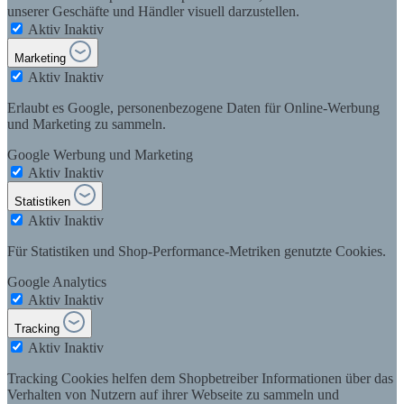
unserer Geschäfte und Händler visuell darzustellen.
Aktiv
Inaktiv
Marketing
Aktiv
Inaktiv
Erlaubt es Google, personenbezogene Daten für Online-Werbung
und Marketing zu sammeln.
Google Werbung und Marketing
Aktiv
Inaktiv
Statistiken
Aktiv
Inaktiv
Für Statistiken und Shop-Performance-Metriken genutzte Cookies.
Google Analytics
Aktiv
Inaktiv
Tracking
Aktiv
Inaktiv
Tracking Cookies helfen dem Shopbetreiber Informationen über das
Verhalten von Nutzern auf ihrer Webseite zu sammeln und