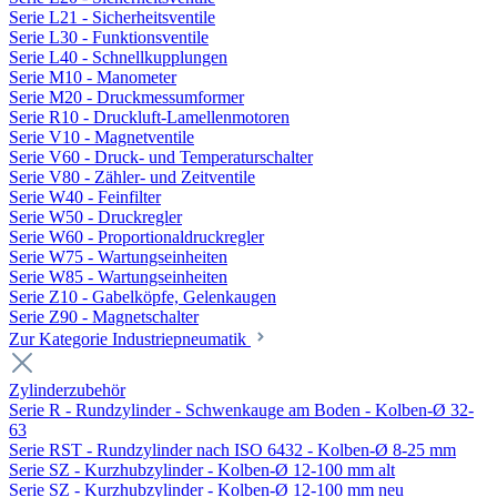
Serie L21 - Sicherheitsventile
Serie L30 - Funktionsventile
Serie L40 - Schnellkupplungen
Serie M10 - Manometer
Serie M20 - Druckmessumformer
Serie R10 - Druckluft-Lamellenmotoren
Serie V10 - Magnetventile
Serie V60 - Druck- und Temperaturschalter
Serie V80 - Zähler- und Zeitventile
Serie W40 - Feinfilter
Serie W50 - Druckregler
Serie W60 - Proportionaldruckregler
Serie W75 - Wartungseinheiten
Serie W85 - Wartungseinheiten
Serie Z10 - Gabelköpfe, Gelenkaugen
Serie Z90 - Magnetschalter
Zur Kategorie Industriepneumatik
Zylinderzubehör
Serie R - Rundzylinder - Schwenkauge am Boden - Kolben-Ø 32-
63
Serie RST - Rundzylinder nach ISO 6432 - Kolben-Ø 8-25 mm
Serie SZ - Kurzhubzylinder - Kolben-Ø 12-100 mm alt
Serie SZ - Kurzhubzylinder - Kolben-Ø 12-100 mm neu