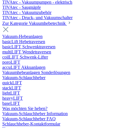
TIVAtec - Vakuumpumpen - elektrisch
TIVAtec - Saugnäpfe
TIVAtec - Vakuumzubehör
TIVAtec - Druck- und Vakuumschalter
Zur Kategorie Vakuumhebetechnik
Vakuum-Hebeanlagen
basicLift Hebetraversen
basicLIFT Schwenktraversen
multiLIFT Wendetraversen
coilLIFT Schwenk-Lifter
poroLIFT
accuLIFT Akkuanlagen
Vakuumhebeanlagen Sonderlösungen
Vakuum-Schlauchheber
quickLIFT
stackLIFT
lightLIFT
heavyLIFT
baseLIFT
Was möchten Sie heben?
Vakuum-Schlauchheber Information
Vakuum-Schlauchheber FAQ
Schlauchheber-Kontaktformular