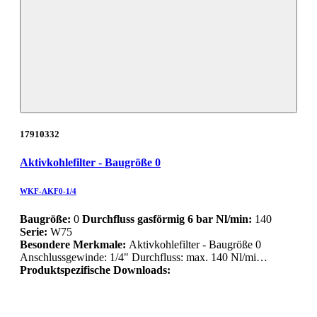
17910332
Aktivkohlefilter - Baugröße 0
WKF-AKF0-1/4
Baugröße:
0
Durchfluss gasförmig 6 bar Nl/min:
140
Serie:
W75
Besondere Merkmale:
Aktivkohlefilter - Baugröße 0
Anschlussgewinde: 1/4" Durchfluss: max. 140 Nl/mi…
Produktspezifische Downloads: