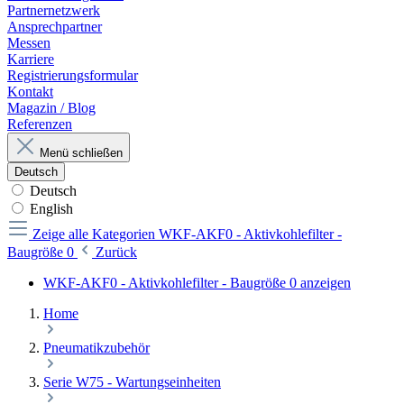
Partnernetzwerk
Ansprechpartner
Messen
Karriere
Registrierungsformular
Kontakt
Magazin / Blog
Referenzen
Menü schließen
Deutsch
Deutsch
English
Zeige alle Kategorien
WKF-AKF0 - Aktivkohlefilter -
Baugröße 0
Zurück
WKF-AKF0 - Aktivkohlefilter - Baugröße 0 anzeigen
Home
Pneumatikzubehör
Serie W75 - Wartungseinheiten