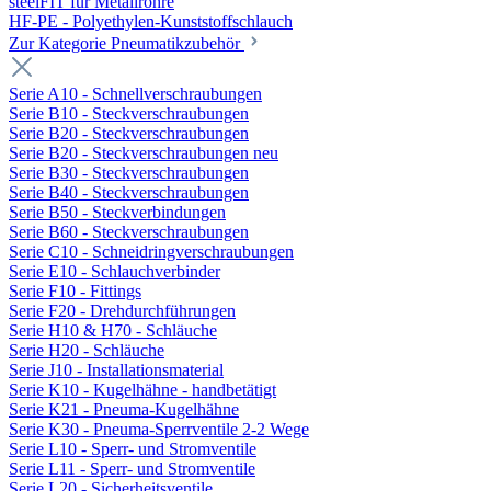
steelFIT für Metallrohre
HF-PE - Polyethylen-Kunststoffschlauch
Zur Kategorie Pneumatikzubehör
Serie A10 - Schnellverschraubungen
Serie B10 - Steckverschraubungen
Serie B20 - Steckverschraubungen
Serie B20 - Steckverschraubungen neu
Serie B30 - Steckverschraubungen
Serie B40 - Steckverschraubungen
Serie B50 - Steckverbindungen
Serie B60 - Steckverschraubungen
Serie C10 - Schneidringverschraubungen
Serie E10 - Schlauchverbinder
Serie F10 - Fittings
Serie F20 - Drehdurchführungen
Serie H10 & H70 - Schläuche
Serie H20 - Schläuche
Serie J10 - Installationsmaterial
Serie K10 - Kugelhähne - handbetätigt
Serie K21 - Pneuma-Kugelhähne
Serie K30 - Pneuma-Sperrventile 2-2 Wege
Serie L10 - Sperr- und Stromventile
Serie L11 - Sperr- und Stromventile
Serie L20 - Sicherheitsventile