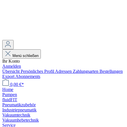
Menü schließen
Ihr Konto
Anmelden
Übersicht
Persönliches Profil
Adressen
Zahlungsarten
Bestellungen
Export
Abonnements
0,00 €*
Home
Pumpen
fluidFIT
Pneumatikzubehör
Industriepneumatik
Vakuumtechnik
Vakuumhebetechnik
Service