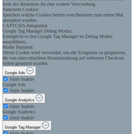
Seite des Benutzers für eine weitere Verwendung.
Aktivierte Cookies:
Speichert welche Cookies bereits vom Benutzer zum ersten Mal
akzeptiert wurden.
CAPTCHA-Integration
Google Tag Manager Debug Modus:
Ermöglicht es den Google Tag Manager im Debug Modus
auszuführen.
Mollie Payment:
Dieses Cookie wird verwendet, um alle Ereignisse zu gruppieren,
die von einer einzelnen Benutzersitzung auf mehreren Checkout-
Seiten generiert wurden.
Google Ads
Aktiv
Inaktiv
Google Ads
Aktiv
Inaktiv
Google Analytics
Aktiv
Inaktiv
Google Analytics
Aktiv
Inaktiv
Google Tag Manager
Aktiv
Inaktiv