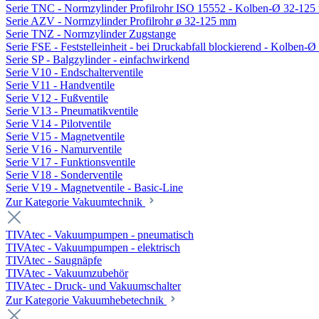
Serie TNC - Normzylinder Profilrohr ISO 15552 - Kolben-Ø 32-12
Serie AZV - Normzylinder Profilrohr ø 32-125 mm
Serie TNZ - Normzylinder Zugstange
Serie FSE - Feststelleinheit - bei Druckabfall blockierend - Kolben-
Serie SP - Balgzylinder - einfachwirkend
Serie V10 - Endschalterventile
Serie V11 - Handventile
Serie V12 - Fußventile
Serie V13 - Pneumatikventile
Serie V14 - Pilotventile
Serie V15 - Magnetventile
Serie V16 - Namurventile
Serie V17 - Funktionsventile
Serie V18 - Sonderventile
Serie V19 - Magnetventile - Basic-Line
Zur Kategorie Vakuumtechnik
TIVAtec - Vakuumpumpen - pneumatisch
TIVAtec - Vakuumpumpen - elektrisch
TIVAtec - Saugnäpfe
TIVAtec - Vakuumzubehör
TIVAtec - Druck- und Vakuumschalter
Zur Kategorie Vakuumhebetechnik