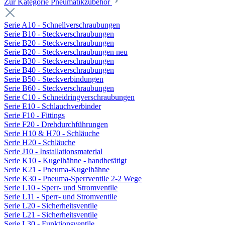
Zur Kategorie Pneumatikzubehör
Serie A10 - Schnellverschraubungen
Serie B10 - Steckverschraubungen
Serie B20 - Steckverschraubungen
Serie B20 - Steckverschraubungen neu
Serie B30 - Steckverschraubungen
Serie B40 - Steckverschraubungen
Serie B50 - Steckverbindungen
Serie B60 - Steckverschraubungen
Serie C10 - Schneidringverschraubungen
Serie E10 - Schlauchverbinder
Serie F10 - Fittings
Serie F20 - Drehdurchführungen
Serie H10 & H70 - Schläuche
Serie H20 - Schläuche
Serie J10 - Installationsmaterial
Serie K10 - Kugelhähne - handbetätigt
Serie K21 - Pneuma-Kugelhähne
Serie K30 - Pneuma-Sperrventile 2-2 Wege
Serie L10 - Sperr- und Stromventile
Serie L11 - Sperr- und Stromventile
Serie L20 - Sicherheitsventile
Serie L21 - Sicherheitsventile
Serie L30 - Funktionsventile