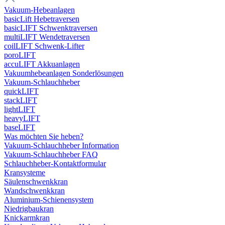
Vakuum-Hebeanlagen
basicLift Hebetraversen
basicLIFT Schwenktraversen
multiLIFT Wendetraversen
coilLIFT Schwenk-Lifter
poroLIFT
accuLIFT Akkuanlagen
Vakuumhebeanlagen Sonderlösungen
Vakuum-Schlauchheber
quickLIFT
stackLIFT
lightLIFT
heavyLIFT
baseLIFT
Was möchten Sie heben?
Vakuum-Schlauchheber Information
Vakuum-Schlauchheber FAQ
Schlauchheber-Kontaktformular
Kransysteme
Säulenschwenkkran
Wandschwenkkran
Aluminium-Schienensystem
Niedrigbaukran
Knickarmkran