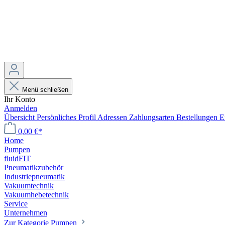
Menü schließen
Ihr Konto
Anmelden
Übersicht
Persönliches Profil
Adressen
Zahlungsarten
Bestellungen
E
0,00 €*
Home
Pumpen
fluidFIT
Pneumatikzubehör
Industriepneumatik
Vakuumtechnik
Vakuumhebetechnik
Service
Unternehmen
Zur Kategorie Pumpen