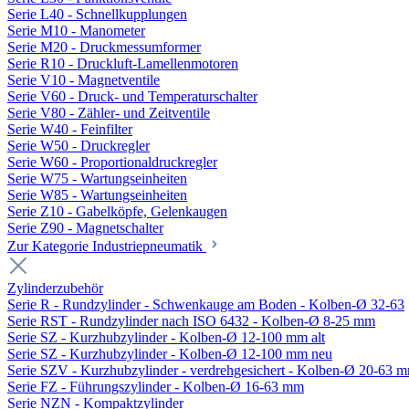
Serie L40 - Schnellkupplungen
Serie M10 - Manometer
Serie M20 - Druckmessumformer
Serie R10 - Druckluft-Lamellenmotoren
Serie V10 - Magnetventile
Serie V60 - Druck- und Temperaturschalter
Serie V80 - Zähler- und Zeitventile
Serie W40 - Feinfilter
Serie W50 - Druckregler
Serie W60 - Proportionaldruckregler
Serie W75 - Wartungseinheiten
Serie W85 - Wartungseinheiten
Serie Z10 - Gabelköpfe, Gelenkaugen
Serie Z90 - Magnetschalter
Zur Kategorie Industriepneumatik
Zylinderzubehör
Serie R - Rundzylinder - Schwenkauge am Boden - Kolben-Ø 32-63
Serie RST - Rundzylinder nach ISO 6432 - Kolben-Ø 8-25 mm
Serie SZ - Kurzhubzylinder - Kolben-Ø 12-100 mm alt
Serie SZ - Kurzhubzylinder - Kolben-Ø 12-100 mm neu
Serie SZV - Kurzhubzylinder - verdrehgesichert - Kolben-Ø 20-63 
Serie FZ - Führungszylinder - Kolben-Ø 16-63 mm
Serie NZN - Kompaktzylinder