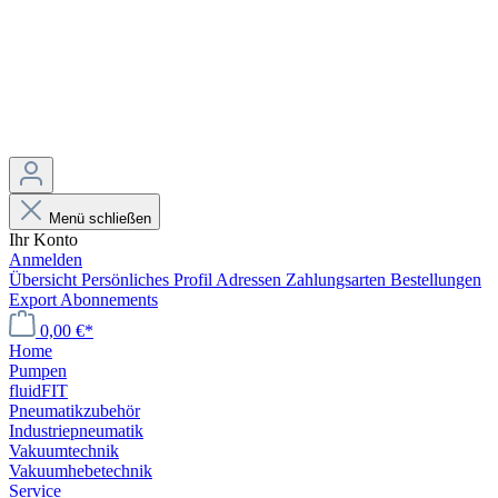
Menü schließen
Ihr Konto
Anmelden
Übersicht
Persönliches Profil
Adressen
Zahlungsarten
Bestellungen
Export
Abonnements
0,00 €*
Home
Pumpen
fluidFIT
Pneumatikzubehör
Industriepneumatik
Vakuumtechnik
Vakuumhebetechnik
Service