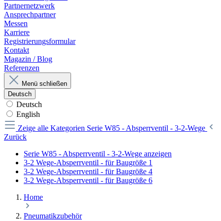
Partnernetzwerk
Ansprechpartner
Messen
Karriere
Registrierungsformular
Kontakt
Magazin / Blog
Referenzen
Menü schließen
Deutsch
Deutsch
English
Zeige alle Kategorien
Serie W85 - Absperrventil - 3-2-Wege
Zurück
Serie W85 - Absperrventil - 3-2-Wege anzeigen
3-2 Wege-Absperrventil - für Baugröße 1
3-2 Wege-Absperrventil - für Baugröße 4
3-2 Wege-Absperrventil - für Baugröße 6
Home
Pneumatikzubehör