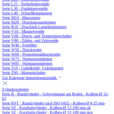
Serie L21 - Sicherheitsventile
Serie L30 - Funktionsventile
Serie L40 - Schnellkupplungen
Serie M10 - Manometer
Serie M20 - Druckmessumformer
Serie R10 - Druckluft-Lamellenmotoren
Serie V10 - Magnetventile
Serie V60 - Druck- und Temperaturschalter
Serie V80 - Zähler- und Zeitventile
Serie W40 - Feinfilter
Serie W50 - Druckregler
Serie W60 - Proportionaldruckregler
Serie W75 - Wartungseinheiten
Serie W85 - Wartungseinheiten
Serie Z10 - Gabelköpfe, Gelenkaugen
Serie Z90 - Magnetschalter
Zur Kategorie Industriepneumatik
Zylinderzubehör
Serie R - Rundzylinder - Schwenkauge am Boden - Kolben-Ø 32-
63
Serie RST - Rundzylinder nach ISO 6432 - Kolben-Ø 8-25 mm
Serie SZ - Kurzhubzylinder - Kolben-Ø 12-100 mm alt
Serie SZ - Kurzhubzylinder - Kolben-Ø 12-100 mm neu