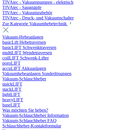
TIVAtec - Vakuumpumpen - elektrisch
TIVAtec - Saugnäpfe
TIVAtec - Vakuumzubehör
TIVAtec - Druck- und Vakuumschalter
Zur Kategorie Vakuumhebetechnik
Vakuum-Hebeanlagen
basicLift Hebetraversen
basicLIFT Schwenktraversen
multiLIFT Wendetraversen
coilLIFT Schwenk-Lifter
poroLIFT
accuLIFT Akkuanlagen
Vakuumhebeanlagen Sonderlösungen
Vakuum-Schlauchheber
quickLIFT
stackLIFT
lightLIFT
heavyLIFT
baseLIFT
Was möchten Sie heben?
Vakuum-Schlauchheber Information
Vakuum-Schlauchheber FAQ
Schlauchheber-Kontaktformular