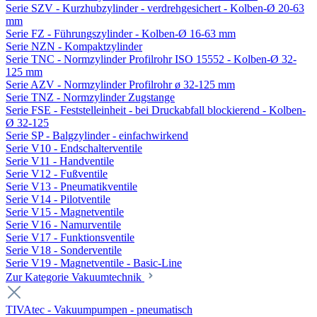
Serie SZV - Kurzhubzylinder - verdrehgesichert - Kolben-Ø 20-63
mm
Serie FZ - Führungszylinder - Kolben-Ø 16-63 mm
Serie NZN - Kompaktzylinder
Serie TNC - Normzylinder Profilrohr ISO 15552 - Kolben-Ø 32-
125 mm
Serie AZV - Normzylinder Profilrohr ø 32-125 mm
Serie TNZ - Normzylinder Zugstange
Serie FSE - Feststelleinheit - bei Druckabfall blockierend - Kolben-
Ø 32-125
Serie SP - Balgzylinder - einfachwirkend
Serie V10 - Endschalterventile
Serie V11 - Handventile
Serie V12 - Fußventile
Serie V13 - Pneumatikventile
Serie V14 - Pilotventile
Serie V15 - Magnetventile
Serie V16 - Namurventile
Serie V17 - Funktionsventile
Serie V18 - Sonderventile
Serie V19 - Magnetventile - Basic-Line
Zur Kategorie Vakuumtechnik
TIVAtec - Vakuumpumpen - pneumatisch