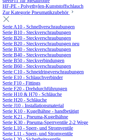
steelFIT für Metallrohre
HF-PE - Polyethylen-Kunststoffschlauch
Zur Kategorie Pneumatikzubehör
Serie A10 - Schnellverschraubungen
Serie B10 - Steckverschraubungen
Serie B20 - Steckverschraubungen
Serie B20 - Steckverschraubungen neu
Serie B30 - Steckverschraubungen
Serie B40 - Steckverschraubungen
Serie B50 - Steckverbindungen
Serie B60 - Steckverschraubungen
Serie C10 - Schneidringverschraubungen
Serie E10 - Schlauchverbinder
Serie F10 - Fittings
Serie F20 - Drehdurchführungen
Serie H10 & H70 - Schläuche
Serie H20 - Schläuche
Serie J10 - Installationsmaterial
Serie K10 - Kugelhähne - handbetätigt
Serie K21 - Pneuma-Kugelhähne
Serie K30 - Pneuma-Sperrventile 2-2 Wege
Serie L10 - Sperr- und Stromventile
Serie L11 - Sperr- und Stromventile
Serie L20 - Sicherheitsventile