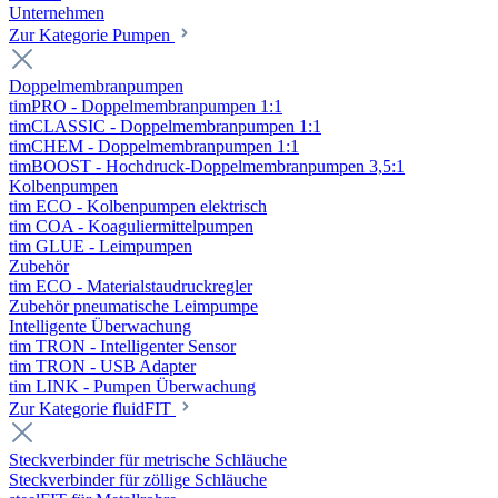
Unternehmen
Zur Kategorie Pumpen
Doppelmembranpumpen
timPRO - Doppelmembranpumpen 1:1
timCLASSIC - Doppelmembranpumpen 1:1
timCHEM - Doppelmembranpumpen 1:1
timBOOST - Hochdruck-Doppelmembranpumpen 3,5:1
Kolbenpumpen
tim ECO - Kolbenpumpen elektrisch
tim COA - Koaguliermittelpumpen
tim GLUE - Leimpumpen
Zubehör
tim ECO - Materialstaudruckregler
Zubehör pneumatische Leimpumpe
Intelligente Überwachung
tim TRON - Intelligenter Sensor
tim TRON - USB Adapter
tim LINK - Pumpen Überwachung
Zur Kategorie fluidFIT
Steckverbinder für metrische Schläuche
Steckverbinder für zöllige Schläuche