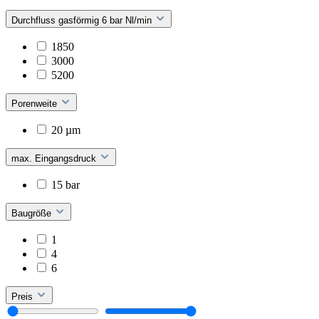
Durchfluss gasförmig 6 bar Nl/min
1850
3000
5200
Porenweite
20 µm
max. Eingangsdruck
15 bar
Baugröße
1
4
6
Preis