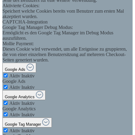
Seite des Benutzers für eine weitere Verwendung.
Aktivierte Cookies:
Speichert welche Cookies bereits vom Benutzer zum ersten Mal
akzeptiert wurden.
CAPTCHA-Integration
Google Tag Manager Debug Modus:
Ermöglicht es den Google Tag Manager im Debug Modus
auszuführen.
Mollie Payment:
Dieses Cookie wird verwendet, um alle Ereignisse zu gruppieren,
die von einer einzelnen Benutzersitzung auf mehreren Checkout-
Seiten generiert wurden.
Google Ads
Aktiv
Inaktiv
Google Ads
Aktiv
Inaktiv
Google Analytics
Aktiv
Inaktiv
Google Analytics
Aktiv
Inaktiv
Google Tag Manager
Aktiv
Inaktiv