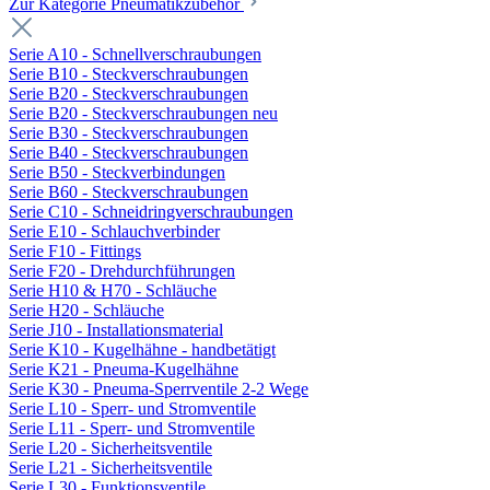
Zur Kategorie Pneumatikzubehör
Serie A10 - Schnellverschraubungen
Serie B10 - Steckverschraubungen
Serie B20 - Steckverschraubungen
Serie B20 - Steckverschraubungen neu
Serie B30 - Steckverschraubungen
Serie B40 - Steckverschraubungen
Serie B50 - Steckverbindungen
Serie B60 - Steckverschraubungen
Serie C10 - Schneidringverschraubungen
Serie E10 - Schlauchverbinder
Serie F10 - Fittings
Serie F20 - Drehdurchführungen
Serie H10 & H70 - Schläuche
Serie H20 - Schläuche
Serie J10 - Installationsmaterial
Serie K10 - Kugelhähne - handbetätigt
Serie K21 - Pneuma-Kugelhähne
Serie K30 - Pneuma-Sperrventile 2-2 Wege
Serie L10 - Sperr- und Stromventile
Serie L11 - Sperr- und Stromventile
Serie L20 - Sicherheitsventile
Serie L21 - Sicherheitsventile
Serie L30 - Funktionsventile