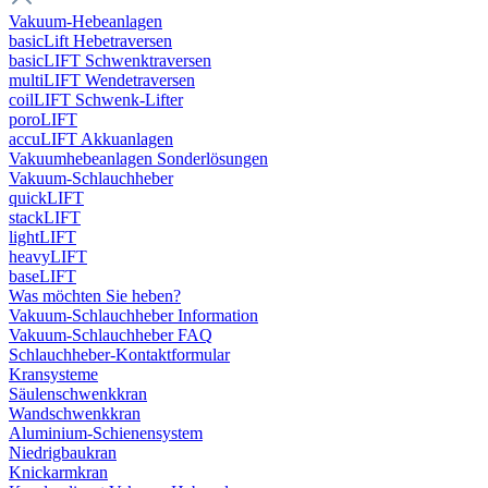
Vakuum-Hebeanlagen
basicLift Hebetraversen
basicLIFT Schwenktraversen
multiLIFT Wendetraversen
coilLIFT Schwenk-Lifter
poroLIFT
accuLIFT Akkuanlagen
Vakuumhebeanlagen Sonderlösungen
Vakuum-Schlauchheber
quickLIFT
stackLIFT
lightLIFT
heavyLIFT
baseLIFT
Was möchten Sie heben?
Vakuum-Schlauchheber Information
Vakuum-Schlauchheber FAQ
Schlauchheber-Kontaktformular
Kransysteme
Säulenschwenkkran
Wandschwenkkran
Aluminium-Schienensystem
Niedrigbaukran
Knickarmkran