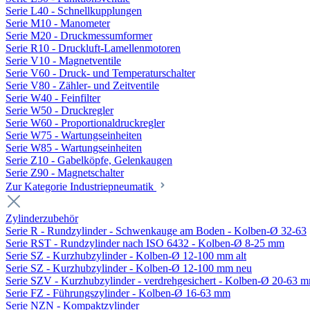
Serie L40 - Schnellkupplungen
Serie M10 - Manometer
Serie M20 - Druckmessumformer
Serie R10 - Druckluft-Lamellenmotoren
Serie V10 - Magnetventile
Serie V60 - Druck- und Temperaturschalter
Serie V80 - Zähler- und Zeitventile
Serie W40 - Feinfilter
Serie W50 - Druckregler
Serie W60 - Proportionaldruckregler
Serie W75 - Wartungseinheiten
Serie W85 - Wartungseinheiten
Serie Z10 - Gabelköpfe, Gelenkaugen
Serie Z90 - Magnetschalter
Zur Kategorie Industriepneumatik
Zylinderzubehör
Serie R - Rundzylinder - Schwenkauge am Boden - Kolben-Ø 32-63
Serie RST - Rundzylinder nach ISO 6432 - Kolben-Ø 8-25 mm
Serie SZ - Kurzhubzylinder - Kolben-Ø 12-100 mm alt
Serie SZ - Kurzhubzylinder - Kolben-Ø 12-100 mm neu
Serie SZV - Kurzhubzylinder - verdrehgesichert - Kolben-Ø 20-63 
Serie FZ - Führungszylinder - Kolben-Ø 16-63 mm
Serie NZN - Kompaktzylinder