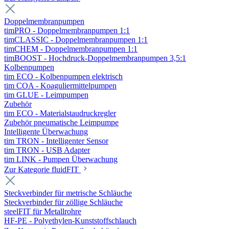
Doppelmembranpumpen
timPRO - Doppelmembranpumpen 1:1
timCLASSIC - Doppelmembranpumpen 1:1
timCHEM - Doppelmembranpumpen 1:1
timBOOST - Hochdruck-Doppelmembranpumpen 3,5:1
Kolbenpumpen
tim ECO - Kolbenpumpen elektrisch
tim COA - Koaguliermittelpumpen
tim GLUE - Leimpumpen
Zubehör
tim ECO - Materialstaudruckregler
Zubehör pneumatische Leimpumpe
Intelligente Überwachung
tim TRON - Intelligenter Sensor
tim TRON - USB Adapter
tim LINK - Pumpen Überwachung
Zur Kategorie fluidFIT
Steckverbinder für metrische Schläuche
Steckverbinder für zöllige Schläuche
steelFIT für Metallrohre
HF-PE - Polyethylen-Kunststoffschlauch