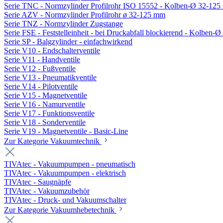
Serie TNC - Normzylinder Profilrohr ISO 15552 - Kolben-Ø 32-12
Serie AZV - Normzylinder Profilrohr ø 32-125 mm
Serie TNZ - Normzylinder Zugstange
Serie FSE - Feststelleinheit - bei Druckabfall blockierend - Kolben-
Serie SP - Balgzylinder - einfachwirkend
Serie V10 - Endschalterventile
Serie V11 - Handventile
Serie V12 - Fußventile
Serie V13 - Pneumatikventile
Serie V14 - Pilotventile
Serie V15 - Magnetventile
Serie V16 - Namurventile
Serie V17 - Funktionsventile
Serie V18 - Sonderventile
Serie V19 - Magnetventile - Basic-Line
Zur Kategorie Vakuumtechnik
TIVAtec - Vakuumpumpen - pneumatisch
TIVAtec - Vakuumpumpen - elektrisch
TIVAtec - Saugnäpfe
TIVAtec - Vakuumzubehör
TIVAtec - Druck- und Vakuumschalter
Zur Kategorie Vakuumhebetechnik