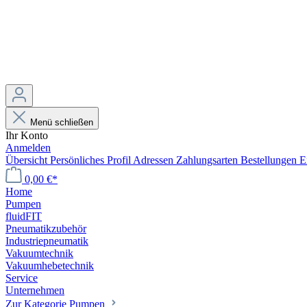
Menü schließen
Ihr Konto
Anmelden
Übersicht
Persönliches Profil
Adressen
Zahlungsarten
Bestellungen
E
0,00 €*
Home
Pumpen
fluidFIT
Pneumatikzubehör
Industriepneumatik
Vakuumtechnik
Vakuumhebetechnik
Service
Unternehmen
Zur Kategorie Pumpen