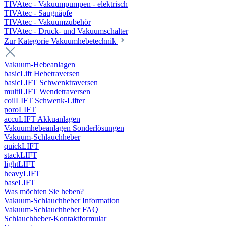
TIVAtec - Vakuumpumpen - elektrisch
TIVAtec - Saugnäpfe
TIVAtec - Vakuumzubehör
TIVAtec - Druck- und Vakuumschalter
Zur Kategorie Vakuumhebetechnik
Vakuum-Hebeanlagen
basicLift Hebetraversen
basicLIFT Schwenktraversen
multiLIFT Wendetraversen
coilLIFT Schwenk-Lifter
poroLIFT
accuLIFT Akkuanlagen
Vakuumhebeanlagen Sonderlösungen
Vakuum-Schlauchheber
quickLIFT
stackLIFT
lightLIFT
heavyLIFT
baseLIFT
Was möchten Sie heben?
Vakuum-Schlauchheber Information
Vakuum-Schlauchheber FAQ
Schlauchheber-Kontaktformular