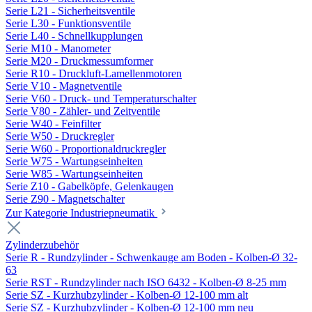
Serie L21 - Sicherheitsventile
Serie L30 - Funktionsventile
Serie L40 - Schnellkupplungen
Serie M10 - Manometer
Serie M20 - Druckmessumformer
Serie R10 - Druckluft-Lamellenmotoren
Serie V10 - Magnetventile
Serie V60 - Druck- und Temperaturschalter
Serie V80 - Zähler- und Zeitventile
Serie W40 - Feinfilter
Serie W50 - Druckregler
Serie W60 - Proportionaldruckregler
Serie W75 - Wartungseinheiten
Serie W85 - Wartungseinheiten
Serie Z10 - Gabelköpfe, Gelenkaugen
Serie Z90 - Magnetschalter
Zur Kategorie Industriepneumatik
Zylinderzubehör
Serie R - Rundzylinder - Schwenkauge am Boden - Kolben-Ø 32-
63
Serie RST - Rundzylinder nach ISO 6432 - Kolben-Ø 8-25 mm
Serie SZ - Kurzhubzylinder - Kolben-Ø 12-100 mm alt
Serie SZ - Kurzhubzylinder - Kolben-Ø 12-100 mm neu