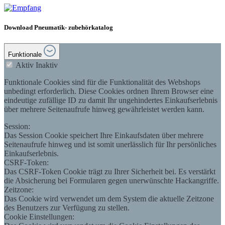
Download Pneumatik- zubehörkatalog
Funktionale
Aktiv
Inaktiv
Funktionale Cookies sind für die Funktionalität des Webshops
unbedingt erforderlich. Diese Cookies ordnen Ihrem Browser eine
eindeutige zufällige ID zu damit Ihr ungehindertes Einkaufserlebnis
über mehrere Seitenaufrufe hinweg gewährleistet werden kann.
Session:
Das Session Cookie speichert Ihre Einkaufsdaten über mehrere
Seitenaufrufe hinweg und ist somit unerlässlich für Ihr persönliches
Einkaufserlebnis.
CSRF-Token:
Das CSRF-Token Cookie trägt zu Ihrer Sicherheit bei. Es verstärkt
die Absicherung bei Formularen gegen unerwünschte Hackangriffe.
Zeitzone:
Das Cookie wird verwendet um dem System die aktuelle Zeitzone
des Benutzers zur Verfügung zu stellen.
Cookie Einstellungen: