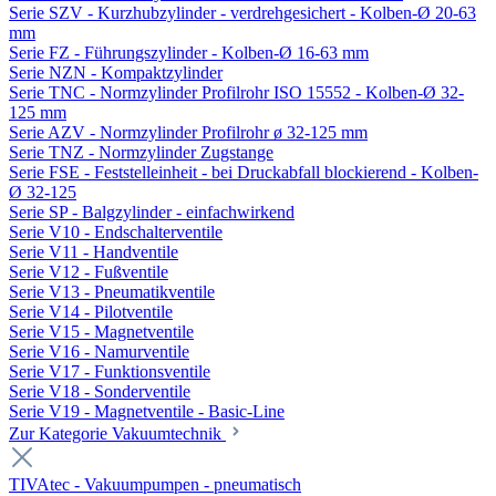
Serie SZV - Kurzhubzylinder - verdrehgesichert - Kolben-Ø 20-63
mm
Serie FZ - Führungszylinder - Kolben-Ø 16-63 mm
Serie NZN - Kompaktzylinder
Serie TNC - Normzylinder Profilrohr ISO 15552 - Kolben-Ø 32-
125 mm
Serie AZV - Normzylinder Profilrohr ø 32-125 mm
Serie TNZ - Normzylinder Zugstange
Serie FSE - Feststelleinheit - bei Druckabfall blockierend - Kolben-
Ø 32-125
Serie SP - Balgzylinder - einfachwirkend
Serie V10 - Endschalterventile
Serie V11 - Handventile
Serie V12 - Fußventile
Serie V13 - Pneumatikventile
Serie V14 - Pilotventile
Serie V15 - Magnetventile
Serie V16 - Namurventile
Serie V17 - Funktionsventile
Serie V18 - Sonderventile
Serie V19 - Magnetventile - Basic-Line
Zur Kategorie Vakuumtechnik
TIVAtec - Vakuumpumpen - pneumatisch