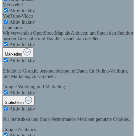
Merkzettel
Aktiv
Inaktiv
YouTube-Video
Aktiv
Inaktiv
Landkarte:
Wir verwenden OpenStreetMap als Anbieter, um Ihnen den Standort
unserer Geschäfte und Händler visuell darzustellen.
Aktiv
Inaktiv
Marketing
Aktiv
Inaktiv
Erlaubt es Google, personenbezogene Daten für Online-Werbung
und Marketing zu sammeln.
Google Werbung und Marketing
Aktiv
Inaktiv
Statistiken
Aktiv
Inaktiv
Für Statistiken und Shop-Performance-Metriken genutzte Cookies.
Google Analytics
Aktiv
Inaktiv