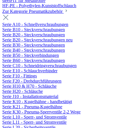
steelFIT für Metallrohre
HF-PE - Polyethylen-Kunststoffschlauch
Zur Kategorie Pneumatikzubehör
Serie A10 - Schnellverschraubungen
Serie B10 - Steckverschraubungen
Serie B20 - Steckverschraubungen
Serie B20 - Steckverschraubungen neu
Serie B30 - Steckverschraubungen
Serie B40 - Steckverschraubungen
Serie B50 - Steckverbindungen
Serie B60 - Steckverschraubungen
Serie C10 - Schneidringverschraubungen
Serie E10 - Schlauchverbinder
Serie F10 - Fittings
Serie F20 - Drehdurchführungen
Serie H10 & H70 - Schläuche
Serie H20 - Schläuche
Serie J10 - Installationsmaterial
Serie K10 - Kugelhähne - handbetätigt
Serie K21 - Pneuma-Kugelhähne
Serie K30 - Pneuma-Sperrventile 2-2 Wege
Serie L10 - Sperr- und Stromventile
Serie L11 - Sperr- und Stromventile
Serie L20 - Sicherheitsventile