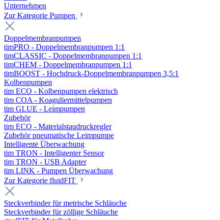
Unternehmen
Zur Kategorie Pumpen
Doppelmembranpumpen
timPRO - Doppelmembranpumpen 1:1
timCLASSIC - Doppelmembranpumpen 1:1
timCHEM - Doppelmembranpumpen 1:1
timBOOST - Hochdruck-Doppelmembranpumpen 3,5:1
Kolbenpumpen
tim ECO - Kolbenpumpen elektrisch
tim COA - Koaguliermittelpumpen
tim GLUE - Leimpumpen
Zubehör
tim ECO - Materialstaudruckregler
Zubehör pneumatische Leimpumpe
Intelligente Überwachung
tim TRON - Intelligenter Sensor
tim TRON - USB Adapter
tim LINK - Pumpen Überwachung
Zur Kategorie fluidFIT
Steckverbinder für metrische Schläuche
Steckverbinder für zöllige Schläuche