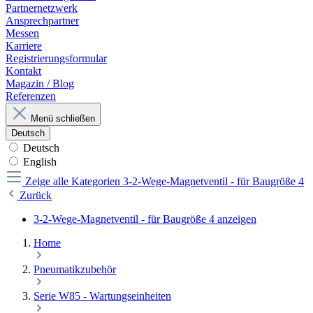
Partnernetzwerk
Ansprechpartner
Messen
Karriere
Registrierungsformular
Kontakt
Magazin / Blog
Referenzen
Menü schließen
Deutsch
Deutsch
English
Zeige alle Kategorien
3-2-Wege-Magnetventil - für Baugröße 4
Zurück
3-2-Wege-Magnetventil - für Baugröße 4 anzeigen
Home
Pneumatikzubehör
Serie W85 - Wartungseinheiten