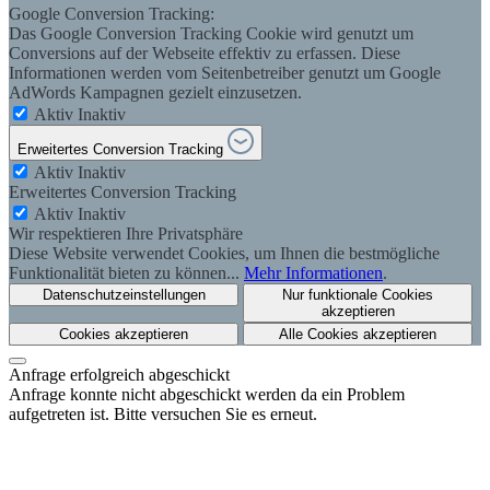
Google Conversion Tracking:
Das Google Conversion Tracking Cookie wird genutzt um
Conversions auf der Webseite effektiv zu erfassen. Diese
Informationen werden vom Seitenbetreiber genutzt um Google
AdWords Kampagnen gezielt einzusetzen.
Aktiv
Inaktiv
Erweitertes Conversion Tracking
Aktiv
Inaktiv
Erweitertes Conversion Tracking
Aktiv
Inaktiv
Wir respektieren Ihre Privatsphäre
Diese Website verwendet Cookies, um Ihnen die bestmögliche
Funktionalität bieten zu können...
Mehr Informationen
.
Datenschutzeinstellungen
Nur funktionale Cookies
akzeptieren
Cookies akzeptieren
Alle Cookies akzeptieren
Anfrage erfolgreich abgeschickt
Anfrage konnte nicht abgeschickt werden da ein Problem
aufgetreten ist. Bitte versuchen Sie es erneut.