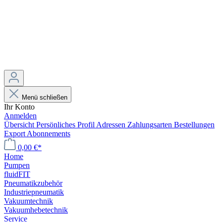
Menü schließen
Ihr Konto
Anmelden
Übersicht
Persönliches Profil
Adressen
Zahlungsarten
Bestellungen
Export
Abonnements
0,00 €*
Home
Pumpen
fluidFIT
Pneumatikzubehör
Industriepneumatik
Vakuumtechnik
Vakuumhebetechnik
Service