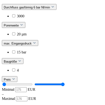
Durchfluss gasförmig 6 bar Nl/min
3000
Porenweite
20 µm
max. Eingangsdruck
15 bar
Baugröße
4
Preis
Minimal
EUR
–
Maximal
EUR