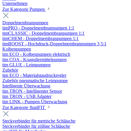
Unternehmen
Zur Kategorie Pumpen
Doppelmembranpumpen
timPRO - Doppelmembranpumpen 1:1
timCLASSIC - Doppelmembranpumpen 1:1
timCHEM - Doppelmembranpumpen 1:1
timBOOST - Hochdruck-Doppelmembranpumpen 3,5:1
Kolbenpumpen
tim ECO - Kolbenpumpen elektrisch
tim COA - Koaguliermittelpumpen
tim GLUE - Leimpumpen
Zubehör
tim ECO - Materialstaudruckregler
Zubehör pneumatische Leimpumpe
Intelligente Überwachung
tim TRON - Intelligenter Sensor
tim TRON - USB Adapter
tim LINK - Pumpen Überwachung
Zur Kategorie fluidFIT
Steckverbinder für metrische Schläuche
Steckverbinder für zöllige Schläuche