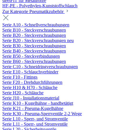
steelFIT für Metallrohre
HF-PE - Polyethylen-Kunststoffschlauch
Zur Kategorie Pneumatikzubehör
Serie A10 - Schnellverschraubungen
Serie B10 - Steckverschraubungen
Serie B20 - Steckverschraubungen
Serie B20 - Steckverschraubungen neu
Serie B30 - Steckverschraubungen
Serie B40 - Steckverschraubungen
Serie B50 - Steckverbindungen
Serie B60 - Steckverschraubungen
Serie C10 - Schneidringverschraubungen
Serie E10 - Schlauchverbinder
Serie F10 - Fittings
Serie F20 - Drehdurchführungen
Serie H10 & H70 - Schläuche
Serie H20 - Schläuche
Serie J10 - Installationsmaterial
Serie K10 - Kugelhähne - handbetätigt
Serie K21 - Pneuma-Kugelhähne
Serie K30 - Pneuma-Sperrventile 2-2 Wege
Serie L10 - Sperr- und Stromventile
Serie L11 - Sperr- und Stromventile
Serie L20 - Sicherheitsventile