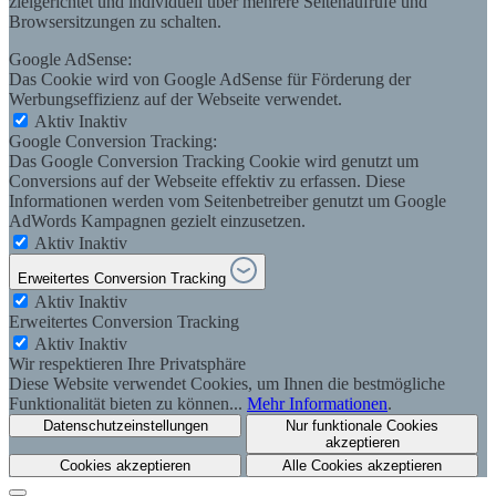
zielgerichtet und individuell über mehrere Seitenaufrufe und
Browsersitzungen zu schalten.
Google AdSense:
Das Cookie wird von Google AdSense für Förderung der
Werbungseffizienz auf der Webseite verwendet.
Aktiv
Inaktiv
Google Conversion Tracking:
Das Google Conversion Tracking Cookie wird genutzt um
Conversions auf der Webseite effektiv zu erfassen. Diese
Informationen werden vom Seitenbetreiber genutzt um Google
AdWords Kampagnen gezielt einzusetzen.
Aktiv
Inaktiv
Erweitertes Conversion Tracking
Aktiv
Inaktiv
Erweitertes Conversion Tracking
Aktiv
Inaktiv
Wir respektieren Ihre Privatsphäre
Diese Website verwendet Cookies, um Ihnen die bestmögliche
Funktionalität bieten zu können...
Mehr Informationen
.
Datenschutzeinstellungen
Nur funktionale Cookies
akzeptieren
Cookies akzeptieren
Alle Cookies akzeptieren