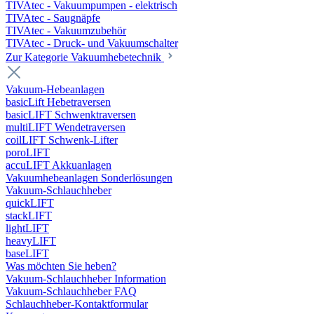
TIVAtec - Vakuumpumpen - elektrisch
TIVAtec - Saugnäpfe
TIVAtec - Vakuumzubehör
TIVAtec - Druck- und Vakuumschalter
Zur Kategorie Vakuumhebetechnik
Vakuum-Hebeanlagen
basicLift Hebetraversen
basicLIFT Schwenktraversen
multiLIFT Wendetraversen
coilLIFT Schwenk-Lifter
poroLIFT
accuLIFT Akkuanlagen
Vakuumhebeanlagen Sonderlösungen
Vakuum-Schlauchheber
quickLIFT
stackLIFT
lightLIFT
heavyLIFT
baseLIFT
Was möchten Sie heben?
Vakuum-Schlauchheber Information
Vakuum-Schlauchheber FAQ
Schlauchheber-Kontaktformular