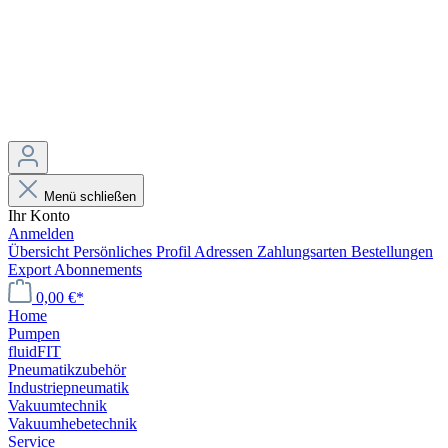
Menü schließen
Ihr Konto
Anmelden
Übersicht
Persönliches Profil
Adressen
Zahlungsarten
Bestellungen
Export
Abonnements
0,00 €*
Home
Pumpen
fluidFIT
Pneumatikzubehör
Industriepneumatik
Vakuumtechnik
Vakuumhebetechnik
Service