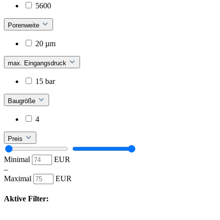
5600
Porenweite
20 µm
max. Eingangsdruck
15 bar
Baugröße
4
Preis
Minimal
EUR
–
Maximal
EUR
Aktive Filter: