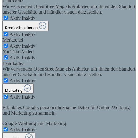
Landkarte:
Wir verwenden OpenStreetMap als Anbieter, um Ihnen den Standort
unserer Geschäfte und Händler visuell darzustellen.
Aktiv
Inaktiv
Komfortfunktionen
Aktiv
Inaktiv
Merkzettel
Aktiv
Inaktiv
YouTube-Video
Aktiv
Inaktiv
Landkarte:
Wir verwenden OpenStreetMap als Anbieter, um Ihnen den Standort
unserer Geschäfte und Händler visuell darzustellen.
Aktiv
Inaktiv
Marketing
Aktiv
Inaktiv
Erlaubt es Google, personenbezogene Daten für Online-Werbung
und Marketing zu sammeln.
Google Werbung und Marketing
Aktiv
Inaktiv