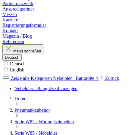
Partnernetzwerk
Ansprechpartner
Messen
Karriere
Registrierungsformular
Kontakt
Magazin / Blog
Referenzen
Menü schließen
Deutsch
Deutsch
English
Zeige alle Kategorien
Nebelöler - Baugröße 4
Zurück
Nebelöler - Baugröße 4 anzeigen
Home
Pneumatikzubehör
Serie W85 - Wartungseinheiten
Serie W85 - Nebelöler