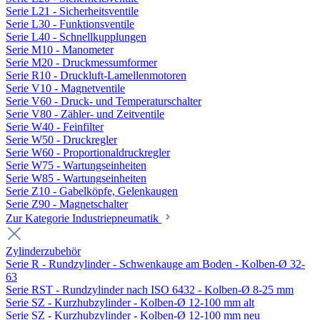
Serie L21 - Sicherheitsventile
Serie L30 - Funktionsventile
Serie L40 - Schnellkupplungen
Serie M10 - Manometer
Serie M20 - Druckmessumformer
Serie R10 - Druckluft-Lamellenmotoren
Serie V10 - Magnetventile
Serie V60 - Druck- und Temperaturschalter
Serie V80 - Zähler- und Zeitventile
Serie W40 - Feinfilter
Serie W50 - Druckregler
Serie W60 - Proportionaldruckregler
Serie W75 - Wartungseinheiten
Serie W85 - Wartungseinheiten
Serie Z10 - Gabelköpfe, Gelenkaugen
Serie Z90 - Magnetschalter
Zur Kategorie Industriepneumatik
Zylinderzubehör
Serie R - Rundzylinder - Schwenkauge am Boden - Kolben-Ø 32-
63
Serie RST - Rundzylinder nach ISO 6432 - Kolben-Ø 8-25 mm
Serie SZ - Kurzhubzylinder - Kolben-Ø 12-100 mm alt
Serie SZ - Kurzhubzylinder - Kolben-Ø 12-100 mm neu