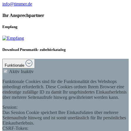
info@timmer.de
Ihr Ansprechpartner
Empfang
Download Pneumatik- zubehörkatalog
Funktionale
Aktiv
Inaktiv
Funktionale Cookies sind für die Funktionalität des Webshops
unbedingt erforderlich. Diese Cookies ordnen Ihrem Browser eine
eindeutige zufällige ID zu damit Ihr ungehindertes Einkaufserlebnis
über mehrere Seitenaufrufe hinweg gewährleistet werden kann.
Session:
Das Session Cookie speichert Ihre Einkaufsdaten über mehrere
Seitenaufrufe hinweg und ist somit unerlässlich für Ihr persönliches
Einkaufserlebnis.
CSRF-Token: