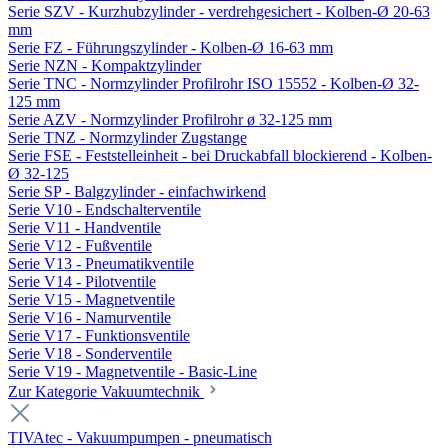
Serie SZV - Kurzhubzylinder - verdrehgesichert - Kolben-Ø 20-63
mm
Serie FZ - Führungszylinder - Kolben-Ø 16-63 mm
Serie NZN - Kompaktzylinder
Serie TNC - Normzylinder Profilrohr ISO 15552 - Kolben-Ø 32-
125 mm
Serie AZV - Normzylinder Profilrohr ø 32-125 mm
Serie TNZ - Normzylinder Zugstange
Serie FSE - Feststelleinheit - bei Druckabfall blockierend - Kolben-
Ø 32-125
Serie SP - Balgzylinder - einfachwirkend
Serie V10 - Endschalterventile
Serie V11 - Handventile
Serie V12 - Fußventile
Serie V13 - Pneumatikventile
Serie V14 - Pilotventile
Serie V15 - Magnetventile
Serie V16 - Namurventile
Serie V17 - Funktionsventile
Serie V18 - Sonderventile
Serie V19 - Magnetventile - Basic-Line
Zur Kategorie Vakuumtechnik
TIVAtec - Vakuumpumpen - pneumatisch