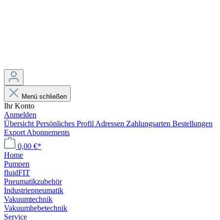
Menü schließen
Ihr Konto
Anmelden
Übersicht
Persönliches Profil
Adressen
Zahlungsarten
Bestellungen
Export
Abonnements
0,00 €*
Home
Pumpen
fluidFIT
Pneumatikzubehör
Industriepneumatik
Vakuumtechnik
Vakuumhebetechnik
Service