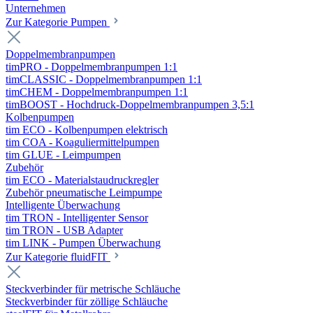
Unternehmen
Zur Kategorie Pumpen
Doppelmembranpumpen
timPRO - Doppelmembranpumpen 1:1
timCLASSIC - Doppelmembranpumpen 1:1
timCHEM - Doppelmembranpumpen 1:1
timBOOST - Hochdruck-Doppelmembranpumpen 3,5:1
Kolbenpumpen
tim ECO - Kolbenpumpen elektrisch
tim COA - Koaguliermittelpumpen
tim GLUE - Leimpumpen
Zubehör
tim ECO - Materialstaudruckregler
Zubehör pneumatische Leimpumpe
Intelligente Überwachung
tim TRON - Intelligenter Sensor
tim TRON - USB Adapter
tim LINK - Pumpen Überwachung
Zur Kategorie fluidFIT
Steckverbinder für metrische Schläuche
Steckverbinder für zöllige Schläuche