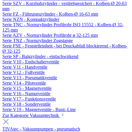
Serie SZV - Kurzhubzylinder - verdrehgesichert - Kolben-Ø 20-63
mm
Serie FZ - Führungszylinder - Kolben-Ø 16-63 mm
Serie NZN - Kompaktzylinder
Serie TNC - Normzylinder Profilrohr ISO 15552 - Kolben-Ø 32-
125 mm
Serie AZV - Normzylinder Profilrohr ø 32-125 mm
Serie TNZ - Normzylinder Zugstange
Serie FSE - Feststelleinheit - bei Druckabfall blockierend - Kolben-
Ø 32-125
Serie SP - Balgzylinder - einfachwirkend
Serie V10 - Endschalterventile
Serie V11 - Handventile
Serie V12 - Fußventile
Serie V13 - Pneumatikventile
Serie V14 - Pilotventile
Serie V15 - Magnetventile
Serie V16 - Namurventile
Serie V17 - Funktionsventile
Serie V18 - Sonderventile
Serie V19 - Magnetventile - Basic-Line
Zur Kategorie Vakuumtechnik
TIVAtec - Vakuumpumpen - pneumatisch