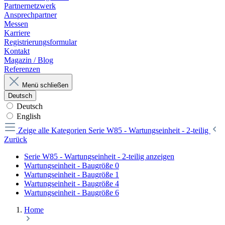
Partnernetzwerk
Ansprechpartner
Messen
Karriere
Registrierungsformular
Kontakt
Magazin / Blog
Referenzen
Menü schließen
Deutsch
Deutsch
English
Zeige alle Kategorien
Serie W85 - Wartungseinheit - 2-teilig
Zurück
Serie W85 - Wartungseinheit - 2-teilig anzeigen
Wartungseinheit - Baugröße 0
Wartungseinheit - Baugröße 1
Wartungseinheit - Baugröße 4
Wartungseinheit - Baugröße 6
Home