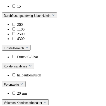
15
Durchfluss gasförmig 6 bar Nl/min
260
1100
2500
4300
Einstellbereich
Druck 0-8 bar
Kondensatablass
halbautomatisch
Porenweite
20 µm
Volumen Kondensatbehälter