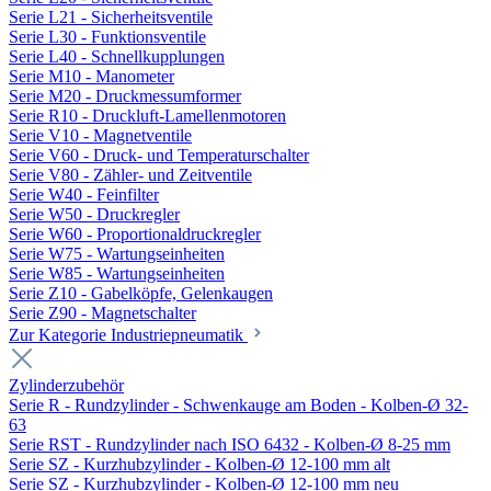
Serie L21 - Sicherheitsventile
Serie L30 - Funktionsventile
Serie L40 - Schnellkupplungen
Serie M10 - Manometer
Serie M20 - Druckmessumformer
Serie R10 - Druckluft-Lamellenmotoren
Serie V10 - Magnetventile
Serie V60 - Druck- und Temperaturschalter
Serie V80 - Zähler- und Zeitventile
Serie W40 - Feinfilter
Serie W50 - Druckregler
Serie W60 - Proportionaldruckregler
Serie W75 - Wartungseinheiten
Serie W85 - Wartungseinheiten
Serie Z10 - Gabelköpfe, Gelenkaugen
Serie Z90 - Magnetschalter
Zur Kategorie Industriepneumatik
Zylinderzubehör
Serie R - Rundzylinder - Schwenkauge am Boden - Kolben-Ø 32-
63
Serie RST - Rundzylinder nach ISO 6432 - Kolben-Ø 8-25 mm
Serie SZ - Kurzhubzylinder - Kolben-Ø 12-100 mm alt
Serie SZ - Kurzhubzylinder - Kolben-Ø 12-100 mm neu