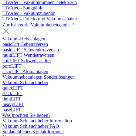
TIVAtec - Vakuumpumpen - elektrisch
TIVAtec - Saugnäpfe
TIVAtec - Vakuumzubehör
TIVAtec - Druck- und Vakuumschalter
Zur Kategorie Vakuumhebetechnik
Vakuum-Hebeanlagen
basicLift Hebetraversen
basicLIFT Schwenktraversen
multiLIFT Wendetraversen
coilLIFT Schwenk-Lifter
poroLIFT
accuLIFT Akkuanlagen
Vakuumhebeanlagen Sonderlösungen
Vakuum-Schlauchheber
quickLIFT
stackLIFT
lightLIFT
heavyLIFT
baseLIFT
Was möchten Sie heben?
Vakuum-Schlauchheber Information
Vakuum-Schlauchheber FAQ
Schlauchheber-Kontaktformular