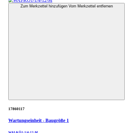
Zum Merkzettel hinzufügen
Vom Merkzettel entfernen
17860117
Wartungseinheit - Baugröße 1
WAI-KÖ1-1/4-12-M