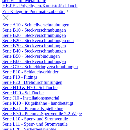
steelFIT für Metallrohre
HF-PE - Polyethylen-Kunststoffschlauch
Zur Kategorie Pneumatikzubehör
Serie A10 - Schnellverschraubungen
Serie B10 - Steckverschraubungen
Serie B20 - Steckverschraubungen
Serie B20 - Steckverschraubungen neu
Serie B30 - Steckverschraubungen
Serie B40 - Steckverschraubungen
Serie B50 - Steckverbindungen
Serie B60 - Steckverschraubungen
Serie C10 - Schneidringverschraubungen
Serie E10 - Schlauchverbinder
Serie F10 - Fittings
Serie F20 - Drehdurchführungen
Serie H10 & H70 - Schläuche
Serie H20 - Schläuche
Serie J10 - Installationsmaterial
Serie K10 - Kugelhähne - handbetätigt
Serie K21 - Pneuma-Kugelhähne
Serie K30 - Pneuma-Sperrventile 2-2 Wege
Serie L10 - Sperr- und Stromventile
Serie L11 - Sperr- und Stromventile
Serie L20 - Sicherheitsventile