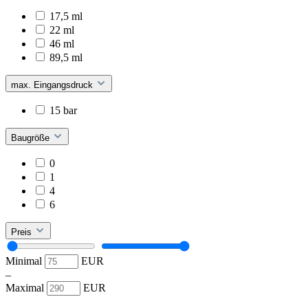
17,5 ml
22 ml
46 ml
89,5 ml
max. Eingangsdruck
15 bar
Baugröße
0
1
4
6
Preis
Minimal
EUR
–
Maximal
EUR