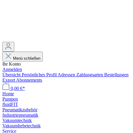
Menü schließen
Ihr Konto
Anmelden
Übersicht
Persönliches Profil
Adressen
Zahlungsarten
Bestellungen
Export
Abonnements
0,00 €*
Home
Pumpen
fluidFIT
Pneumatikzubehör
Industriepneumatik
Vakuumtechnik
Vakuumhebetechnik
Service