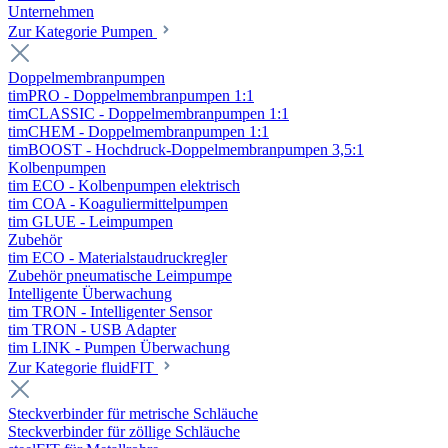
Unternehmen
Zur Kategorie Pumpen
Doppelmembranpumpen
timPRO - Doppelmembranpumpen 1:1
timCLASSIC - Doppelmembranpumpen 1:1
timCHEM - Doppelmembranpumpen 1:1
timBOOST - Hochdruck-Doppelmembranpumpen 3,5:1
Kolbenpumpen
tim ECO - Kolbenpumpen elektrisch
tim COA - Koaguliermittelpumpen
tim GLUE - Leimpumpen
Zubehör
tim ECO - Materialstaudruckregler
Zubehör pneumatische Leimpumpe
Intelligente Überwachung
tim TRON - Intelligenter Sensor
tim TRON - USB Adapter
tim LINK - Pumpen Überwachung
Zur Kategorie fluidFIT
Steckverbinder für metrische Schläuche
Steckverbinder für zöllige Schläuche