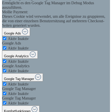
Ermöglicht es den Google Tag Manager im Debug Modus
auszuführen.
Mollie Payment:
Dieses Cookie wird verwendet, um alle Ereignisse zu gruppieren,
die von einer einzelnen Benutzersitzung auf mehreren Checkout-
Seiten generiert wurden.
Google Ads
Aktiv
Inaktiv
Google Ads
Aktiv
Inaktiv
Google Analytics
Aktiv
Inaktiv
Google Analytics
Aktiv
Inaktiv
Google Tag Manager
Aktiv
Inaktiv
Google Tag Manager
Aktiv
Inaktiv
Google Tag Manager
Aktiv
Inaktiv
Komfortfunktionen