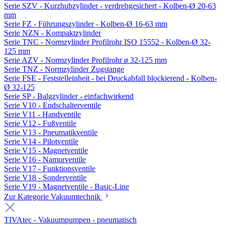
Serie SZV - Kurzhubzylinder - verdrehgesichert - Kolben-Ø 20-63
mm
Serie FZ - Führungszylinder - Kolben-Ø 16-63 mm
Serie NZN - Kompaktzylinder
Serie TNC - Normzylinder Profilrohr ISO 15552 - Kolben-Ø 32-
125 mm
Serie AZV - Normzylinder Profilrohr ø 32-125 mm
Serie TNZ - Normzylinder Zugstange
Serie FSE - Feststelleinheit - bei Druckabfall blockierend - Kolben-
Ø 32-125
Serie SP - Balgzylinder - einfachwirkend
Serie V10 - Endschalterventile
Serie V11 - Handventile
Serie V12 - Fußventile
Serie V13 - Pneumatikventile
Serie V14 - Pilotventile
Serie V15 - Magnetventile
Serie V16 - Namurventile
Serie V17 - Funktionsventile
Serie V18 - Sonderventile
Serie V19 - Magnetventile - Basic-Line
Zur Kategorie Vakuumtechnik
TIVAtec - Vakuumpumpen - pneumatisch