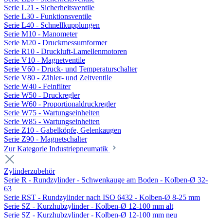
Serie L21 - Sicherheitsventile
Serie L30 - Funktionsventile
Serie L40 - Schnellkupplungen
Serie M10 - Manometer
Serie M20 - Druckmessumformer
Serie R10 - Druckluft-Lamellenmotoren
Serie V10 - Magnetventile
Serie V60 - Druck- und Temperaturschalter
Serie V80 - Zähler- und Zeitventile
Serie W40 - Feinfilter
Serie W50 - Druckregler
Serie W60 - Proportionaldruckregler
Serie W75 - Wartungseinheiten
Serie W85 - Wartungseinheiten
Serie Z10 - Gabelköpfe, Gelenkaugen
Serie Z90 - Magnetschalter
Zur Kategorie Industriepneumatik
Zylinderzubehör
Serie R - Rundzylinder - Schwenkauge am Boden - Kolben-Ø 32-
63
Serie RST - Rundzylinder nach ISO 6432 - Kolben-Ø 8-25 mm
Serie SZ - Kurzhubzylinder - Kolben-Ø 12-100 mm alt
Serie SZ - Kurzhubzylinder - Kolben-Ø 12-100 mm neu