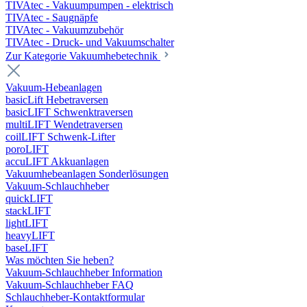
TIVAtec - Vakuumpumpen - elektrisch
TIVAtec - Saugnäpfe
TIVAtec - Vakuumzubehör
TIVAtec - Druck- und Vakuumschalter
Zur Kategorie Vakuumhebetechnik
Vakuum-Hebeanlagen
basicLift Hebetraversen
basicLIFT Schwenktraversen
multiLIFT Wendetraversen
coilLIFT Schwenk-Lifter
poroLIFT
accuLIFT Akkuanlagen
Vakuumhebeanlagen Sonderlösungen
Vakuum-Schlauchheber
quickLIFT
stackLIFT
lightLIFT
heavyLIFT
baseLIFT
Was möchten Sie heben?
Vakuum-Schlauchheber Information
Vakuum-Schlauchheber FAQ
Schlauchheber-Kontaktformular