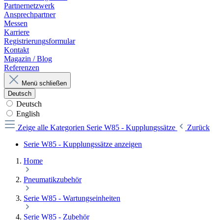
Partnernetzwerk
Ansprechpartner
Messen
Karriere
Registrierungsformular
Kontakt
Magazin / Blog
Referenzen
Menü schließen
Deutsch
Deutsch
English
Zeige alle Kategorien
Serie W85 - Kupplungssätze
Zurück
Serie W85 - Kupplungssätze anzeigen
Home
Pneumatikzubehör
Serie W85 - Wartungseinheiten
Serie W85 - Zubehör