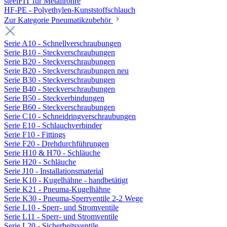
steelFIT für Metallrohre
HF-PE - Polyethylen-Kunststoffschlauch
Zur Kategorie Pneumatikzubehör
Serie A10 - Schnellverschraubungen
Serie B10 - Steckverschraubungen
Serie B20 - Steckverschraubungen
Serie B20 - Steckverschraubungen neu
Serie B30 - Steckverschraubungen
Serie B40 - Steckverschraubungen
Serie B50 - Steckverbindungen
Serie B60 - Steckverschraubungen
Serie C10 - Schneidringverschraubungen
Serie E10 - Schlauchverbinder
Serie F10 - Fittings
Serie F20 - Drehdurchführungen
Serie H10 & H70 - Schläuche
Serie H20 - Schläuche
Serie J10 - Installationsmaterial
Serie K10 - Kugelhähne - handbetätigt
Serie K21 - Pneuma-Kugelhähne
Serie K30 - Pneuma-Sperrventile 2-2 Wege
Serie L10 - Sperr- und Stromventile
Serie L11 - Sperr- und Stromventile
Serie L20 - Sicherheitsventile