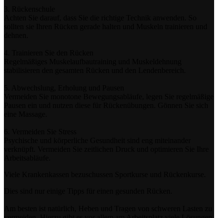
3. Rückenschule
Achten Sie darauf, dass Sie die richtige Technik anwenden. So
sollten sie Ihren Rücken gerade halten und Muskeln trainieren und
dehnen.
4. Trainieren Sie den Rücken
Regelmäßiges Muskelaufbautraining und Muskeldehnung
stabilisieren den gesamten Rücken und den Lendenbereich.
5. Abwechslung, Erholung und Pausen
Vermeiden Sie monotone Bewegungsabläufe, legen Sie regelmäßige
Pausen ein und nutzen diese für Rückenübungen. Gönnen Sie sich
eine Massage.
6. Vermeiden Sie Stress
Psychische und körperliche Gesundheit sind eng miteinander
verknüpft. Vermeiden Sie zeitlichen Druck und optimieren Sie Ihre
Arbeitsabläufe.
Viele Krankenkassen bezuschussen Sportkurse und Rückenkurse.
Dies sind nur einige Tipps für einen gesunden Rücken.
Am besten ist natürlich, Heben und Tragen von schweren Lasten zu
vermeiden. Hierzu gibt es vor allem am Arbeitsplatz viele Lösungen,