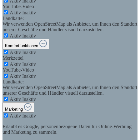
Aktiv
Inaktiv
YouTube-Video
Aktiv
Inaktiv
Landkarte:
Wir verwenden OpenStreetMap als Anbieter, um Ihnen den Standort
unserer Geschäfte und Händler visuell darzustellen.
Aktiv
Inaktiv
Komfortfunktionen
Aktiv
Inaktiv
Merkzettel
Aktiv
Inaktiv
YouTube-Video
Aktiv
Inaktiv
Landkarte:
Wir verwenden OpenStreetMap als Anbieter, um Ihnen den Standort
unserer Geschäfte und Händler visuell darzustellen.
Aktiv
Inaktiv
Marketing
Aktiv
Inaktiv
Erlaubt es Google, personenbezogene Daten für Online-Werbung
und Marketing zu sammeln.