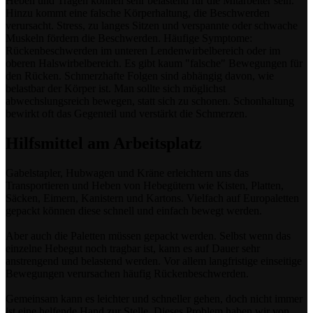
Heben und Tragen können sehr belastend für die Mitarbeiter sein.
Hinzu kommt eine falsche Körperhaltung, die Beschwerden
verursacht. Stress, zu langes Sitzen und verspannte oder schwache
Muskeln fördern die Beschwerden. Häufige Symptome:
Rückenbeschwerden im unteren Lendenwirbelbereich oder im
oberen Halswirbelbereich. Es gibt kaum "falsche" Bewegungen für
den Rücken. Schmerzhafte Folgen sind abhängig davon, wie
belastbar der Körper ist. Man sollte sich möglichst
abwechslungsreich bewegen, statt sich zu schonen. Schonhaltung
bewirkt oft das Gegenteil und verstärkt die Schmerzen.
Hilfsmittel am Arbeitsplatz
Gabelstapler, Hubwagen und Kräne erleichtern uns das
Transportieren und Heben von Hebegütern wie Kisten, Platten,
Säcken, Eimern, Kanistern und Kartons. Vielfach auf Europaletten
gepackt können diese schnell und einfach bewegt werden.
Aber auch die Paletten müssen gepackt werden. Selbst wenn das
einzelne Hebegut noch tragbar ist, kann es auf Dauer sehr
anstrengend und belastend werden. Vor allem langfristige einseitige
Bewegungen verursachen häufig Rückenbeschwerden.
Gemeinsam kann es leichter und schneller gehen, doch nicht immer
ist eine helfende Hand zur Stelle. Dieses Problem haben wir von