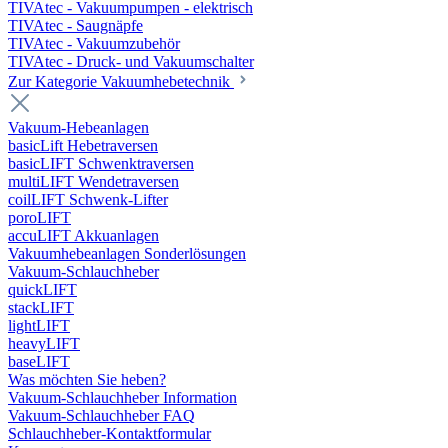
TIVAtec - Vakuumpumpen - elektrisch
TIVAtec - Saugnäpfe
TIVAtec - Vakuumzubehör
TIVAtec - Druck- und Vakuumschalter
Zur Kategorie Vakuumhebetechnik
Vakuum-Hebeanlagen
basicLift Hebetraversen
basicLIFT Schwenktraversen
multiLIFT Wendetraversen
coilLIFT Schwenk-Lifter
poroLIFT
accuLIFT Akkuanlagen
Vakuumhebeanlagen Sonderlösungen
Vakuum-Schlauchheber
quickLIFT
stackLIFT
lightLIFT
heavyLIFT
baseLIFT
Was möchten Sie heben?
Vakuum-Schlauchheber Information
Vakuum-Schlauchheber FAQ
Schlauchheber-Kontaktformular