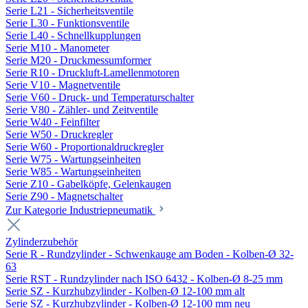
Serie L21 - Sicherheitsventile
Serie L30 - Funktionsventile
Serie L40 - Schnellkupplungen
Serie M10 - Manometer
Serie M20 - Druckmessumformer
Serie R10 - Druckluft-Lamellenmotoren
Serie V10 - Magnetventile
Serie V60 - Druck- und Temperaturschalter
Serie V80 - Zähler- und Zeitventile
Serie W40 - Feinfilter
Serie W50 - Druckregler
Serie W60 - Proportionaldruckregler
Serie W75 - Wartungseinheiten
Serie W85 - Wartungseinheiten
Serie Z10 - Gabelköpfe, Gelenkaugen
Serie Z90 - Magnetschalter
Zur Kategorie Industriepneumatik
Zylinderzubehör
Serie R - Rundzylinder - Schwenkauge am Boden - Kolben-Ø 32-
63
Serie RST - Rundzylinder nach ISO 6432 - Kolben-Ø 8-25 mm
Serie SZ - Kurzhubzylinder - Kolben-Ø 12-100 mm alt
Serie SZ - Kurzhubzylinder - Kolben-Ø 12-100 mm neu