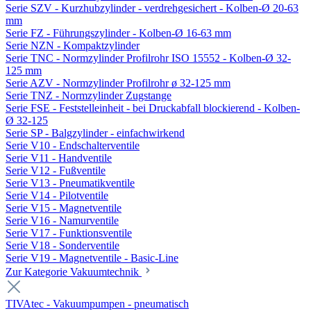
Serie SZV - Kurzhubzylinder - verdrehgesichert - Kolben-Ø 20-63
mm
Serie FZ - Führungszylinder - Kolben-Ø 16-63 mm
Serie NZN - Kompaktzylinder
Serie TNC - Normzylinder Profilrohr ISO 15552 - Kolben-Ø 32-
125 mm
Serie AZV - Normzylinder Profilrohr ø 32-125 mm
Serie TNZ - Normzylinder Zugstange
Serie FSE - Feststelleinheit - bei Druckabfall blockierend - Kolben-
Ø 32-125
Serie SP - Balgzylinder - einfachwirkend
Serie V10 - Endschalterventile
Serie V11 - Handventile
Serie V12 - Fußventile
Serie V13 - Pneumatikventile
Serie V14 - Pilotventile
Serie V15 - Magnetventile
Serie V16 - Namurventile
Serie V17 - Funktionsventile
Serie V18 - Sonderventile
Serie V19 - Magnetventile - Basic-Line
Zur Kategorie Vakuumtechnik
TIVAtec - Vakuumpumpen - pneumatisch