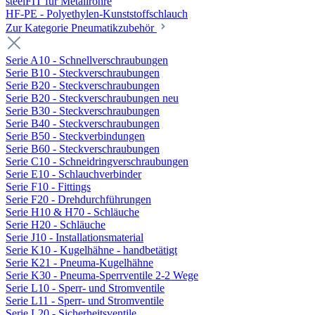
steelFIT für Metallrohre
HF-PE - Polyethylen-Kunststoffschlauch
Zur Kategorie Pneumatikzubehör
Serie A10 - Schnellverschraubungen
Serie B10 - Steckverschraubungen
Serie B20 - Steckverschraubungen
Serie B20 - Steckverschraubungen neu
Serie B30 - Steckverschraubungen
Serie B40 - Steckverschraubungen
Serie B50 - Steckverbindungen
Serie B60 - Steckverschraubungen
Serie C10 - Schneidringverschraubungen
Serie E10 - Schlauchverbinder
Serie F10 - Fittings
Serie F20 - Drehdurchführungen
Serie H10 & H70 - Schläuche
Serie H20 - Schläuche
Serie J10 - Installationsmaterial
Serie K10 - Kugelhähne - handbetätigt
Serie K21 - Pneuma-Kugelhähne
Serie K30 - Pneuma-Sperrventile 2-2 Wege
Serie L10 - Sperr- und Stromventile
Serie L11 - Sperr- und Stromventile
Serie L20 - Sicherheitsventile