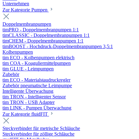
Unternehmen
Zur Kategorie Pumpen
Doppelmembranpumpen
timPRO - Doppelmembranpumpen 1:1
timCLASSIC - Doppelmembranpumpen 1:1
timCHEM - Doppelmembranpumpen 1:1
timBOOST - Hochdruck-Doppelmembranpumpen 3,5:1
Kolbenpumpen
tim ECO - Kolbenpumpen elektrisch
tim COA - Koaguliermittelpumpen
tim GLUE - Leimpumpen
Zubehör
tim ECO - Materialstaudruckregler
Zubehör pneumatische Leimpumpe
Intelligente Überwachung
tim TRON - Intelligenter Sensor
tim TRON - USB Adapter
tim LINK - Pumpen Überwachung
Zur Kategorie fluidFIT
Steckverbinder für metrische Schläuche
Steckverbinder für zöllige Schläuche