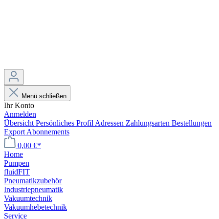
Menü schließen
Ihr Konto
Anmelden
Übersicht
Persönliches Profil
Adressen
Zahlungsarten
Bestellungen
Export
Abonnements
0,00 €*
Home
Pumpen
fluidFIT
Pneumatikzubehör
Industriepneumatik
Vakuumtechnik
Vakuumhebetechnik
Service