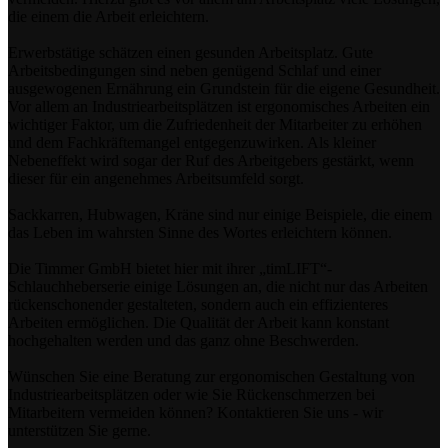
die einem die Arbeit erleichtern.
Erwerbstätige schätzen einen gesunden Arbeitsplatz. Gute
Arbeitsbedingungen sind neben genügend Schlaf und einer
ausgewogenen Ernährung ein Grundstein für die eigene Gesundheit.
Vor allem an Industriearbeitsplätzen ist ergonomisches Arbeiten ein
wichtiger Faktor, um die Zufriedenheit der Mitarbeiter zu erhöhen
und dem Fachkräftemangel entgegenzuwirken. Als kleiner
Nebeneffekt wird sogar der Ruf des Arbeitgebers gestärkt, wenn
dieser für ein angenehmes Arbeitsumfeld sorgt.
Sackkarren, Hubwagen, Kräne sind nur einige Beispiele, die einem
das Leben im wahrsten Sinne des Wortes erleichtern können.
Die Timmer GmbH bietet hier mit ihrer „timLIFT“-
Schlauchheberserie einige Lösungen an, die nicht nur das Arbeiten
rückenschonender gestalteten, sondern auch ein effizienteres
Arbeiten ermöglichen. Die Qualität der Arbeit kann konstant
hochgehalten werden und das ganz ohne Beschwerden.
Wünschen Sie eine Beratung zur ergonomischen Gestaltung von
Industriearbeitsplätzen oder wie Sie Rückenschmerzen bei
Mitarbeitern vermeiden können? Kontaktieren Sie uns - wir
unterstützen Sie gerne.