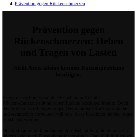
Prävention gegen Rückenschmerzen
Prävention gegen
Rückenschmerzen: Heben
und Tragen von Lasten
Nicht Ärzte alleine können Rückenprobleme
beseitigen.
Es wäre zu schön, wenn der Besuch beim Arzt alle
Rückenschmerzen mit nur einer Tablette beseitigen könnte. Doch
das Problem ist oft langwieriger. Wer dauerhaft Rückenprobleme
und -schmerzen vorbeugen will bzw. diese beseitigen möchte, muss
selbst tätig werden.
Der Arzt kann durch medikamentöse Behandlung die Schmerzen
lindern, oder auch Physiotherapie verordnen. Dauerhaft hilft jedoch