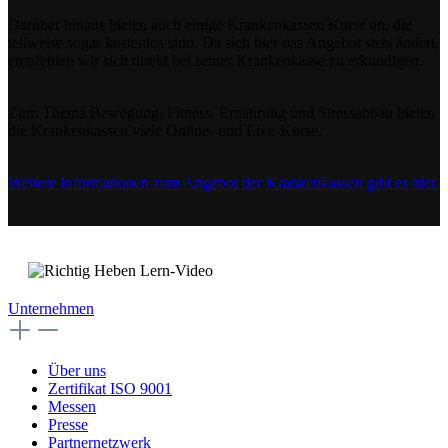
Darüber hinaus bieten auch einige Krankenkassen Kurse an, die
teilweise sogar kostenlos sind. Da sich hier das Angebot stets ändert,
empfehlen wir sich direkt bei seiner Krankenkasse zu erkundigen.
Zum Thema Bewegung, Fitness, Ernährung und Stressabbau bieten
die Krankenkassen viele Online- und Live-Kurse.
Weitere Informationen zum Angebot der Krankenkassen gibt es hier.
Unternehmen
Über uns
Zertifikat ISO 9001
Messen
Presse
Partnernetzwerk