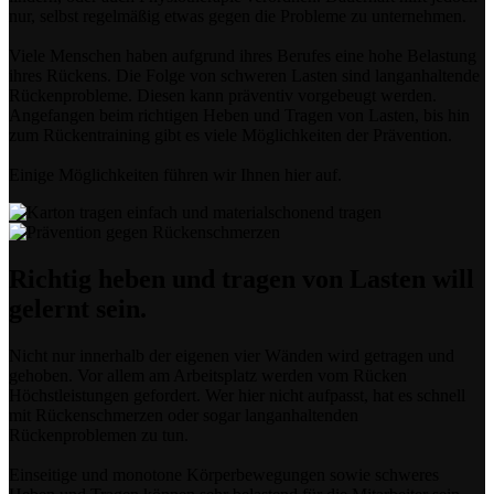
nur, selbst regelmäßig etwas gegen die Probleme zu unternehmen.
Viele Menschen haben aufgrund ihres Berufes eine hohe Belastung
ihres Rückens. Die Folge von schweren Lasten sind langanhaltende
Rückenprobleme. Diesen kann präventiv vorgebeugt werden.
Angefangen beim richtigen Heben und Tragen von Lasten, bis hin
zum Rückentraining gibt es viele Möglichkeiten der Prävention.
Einige Möglichkeiten führen wir Ihnen hier auf.
Richtig heben und tragen von Lasten will
gelernt sein.
Nicht nur innerhalb der eigenen vier Wänden wird getragen und
gehoben. Vor allem am Arbeitsplatz werden vom Rücken
Höchstleistungen gefordert. Wer hier nicht aufpasst, hat es schnell
mit Rückenschmerzen oder sogar langanhaltenden
Rückenproblemen zu tun.
Einseitige und monotone Körperbewegungen sowie schweres