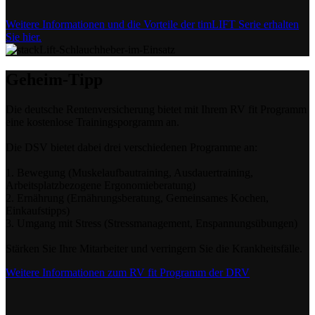
Weitere Informationen und die Vorteile der timLIFT Serie erhalten
Sie hier.
Geheim-Tipp
Die deutsche Rentenversicherung bietet mit Ihrem RV fit Programm
eine kostenlose Trainingsporgramm an.
Die DSV bietet dabei drei verschiedenen Programme an:
1. Bewegung (Muskelaufbautraining, Ausdauertraining,
Arbeitsplatzbezogene Ergonomieberatung)
2. Ernährung (Ernährungsberatung, Gemeinsames Kochen,
Einkaufstipps)
3. Umgang mit Stress (Stressmanagement, Enspannungsübungen)
Stärken Sie Ihre Mitarbeiter und verringern Sie die Krankheitsfälle.
Weitere Informationen zum RV fit Programm der DRV