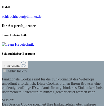
E-Mail:
schlauchheber@timmer.de
Ihr Ansprechpartner
Team Hebetechnik
Schlauchheber-Beratung
Funktionale
Aktiv
Inaktiv
Funktionale Cookies sind für die Funktionalität des Webshops
unbedingt erforderlich. Diese Cookies ordnen Ihrem Browser eine
eindeutige zufällige ID zu damit Ihr ungehindertes Einkaufserlebnis
über mehrere Seitenaufrufe hinweg gewährleistet werden kann.
Session:
Das Session Cookie speichert Ihre Einkaufsdaten über mehrere