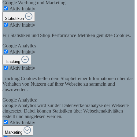
Google Werbung und Marketing
Aktiv
Inaktiv
Statistiken
Aktiv
Inaktiv
Für Statistiken und Shop-Performance-Metriken genutzte Cookies.
Google Analytics
Aktiv
Inaktiv
Tracking
Aktiv
Inaktiv
Tracking Cookies helfen dem Shopbetreiber Informationen über das
Verhalten von Nutzern auf ihrer Webseite zu sammeln und
auszuwerten.
Google Analytics:
Google Analytics wird zur der Datenverkehranalyse der Webseite
eingesetzt. Dabei können Statistiken über Webseitenaktivitäten
erstellt und ausgelesen werden.
Aktiv
Inaktiv
Marketing