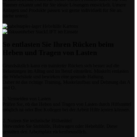
Timmer erkannt und für Sie ideale Lösungen entwickelt. Unsere
Anlagen und Produkte passen wir gerne individuell für Sie an.
(siehe unten).
So entlasten Sie Ihren Rücken beim
Heben und Tragen von Lasten
Grundsätzlich kann ein trainierter Rücken sich besser auf die
Belastungen im Alltag und im Beruf einstellen. Muskeln entlasten
die Wirbelsäule und bewirken eine gesunde Haltung.
Daher ist das richtige Training, Muskelaufbau und Dehnung das A
und O.
1. Vermeiden von Lasten
Prüfen Sie, ob das Heben und Tragen von Lasten durch Hilfsmittel
möglich ist oder Ihre Kollegen bei der Arbeit Hilfe leisten können.
2. Nutzen Sie technische Hilfsmittel
Verwenden Sie Stehhilfe, Hubwagen oder Hebehilfe. Diese
gestalten den Arbeitsplatz rückenfreundlich.