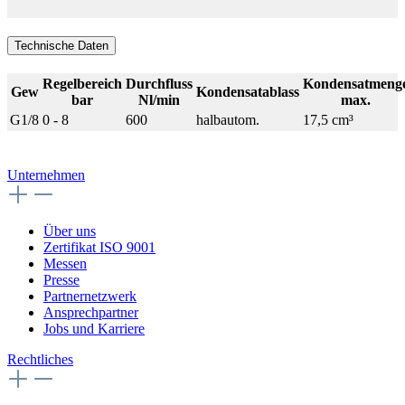
Technische Daten
Regelbereich
Durchfluss
Kondensatmeng
Gew
Kondensatablass
bar
Nl/min
max.
G1/8
0 - 8
600
halbautom.
17,5 cm³
Unternehmen
Über uns
Zertifikat ISO 9001
Messen
Presse
Partnernetzwerk
Ansprechpartner
Jobs und Karriere
Rechtliches