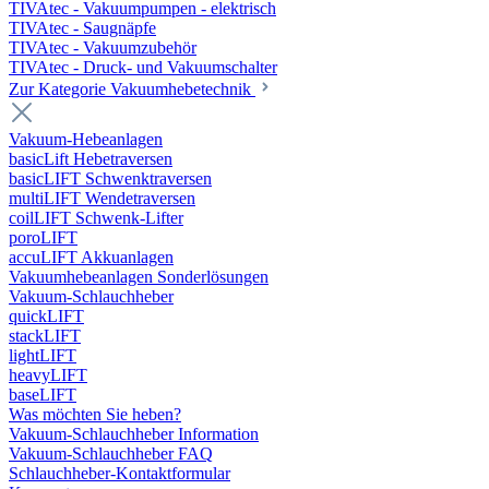
TIVAtec - Vakuumpumpen - elektrisch
TIVAtec - Saugnäpfe
TIVAtec - Vakuumzubehör
TIVAtec - Druck- und Vakuumschalter
Zur Kategorie Vakuumhebetechnik
Vakuum-Hebeanlagen
basicLift Hebetraversen
basicLIFT Schwenktraversen
multiLIFT Wendetraversen
coilLIFT Schwenk-Lifter
poroLIFT
accuLIFT Akkuanlagen
Vakuumhebeanlagen Sonderlösungen
Vakuum-Schlauchheber
quickLIFT
stackLIFT
lightLIFT
heavyLIFT
baseLIFT
Was möchten Sie heben?
Vakuum-Schlauchheber Information
Vakuum-Schlauchheber FAQ
Schlauchheber-Kontaktformular