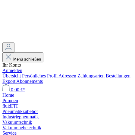
Menü schließen
Ihr Konto
Anmelden
Übersicht
Persönliches Profil
Adressen
Zahlungsarten
Bestellungen
Export
Abonnements
0,00 €*
Home
Pumpen
fluidFIT
Pneumatikzubehör
Industriepneumatik
Vakuumtechnik
Vakuumhebetechnik
Service