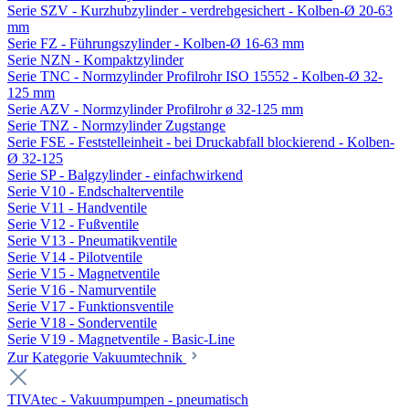
Serie SZV - Kurzhubzylinder - verdrehgesichert - Kolben-Ø 20-63
mm
Serie FZ - Führungszylinder - Kolben-Ø 16-63 mm
Serie NZN - Kompaktzylinder
Serie TNC - Normzylinder Profilrohr ISO 15552 - Kolben-Ø 32-
125 mm
Serie AZV - Normzylinder Profilrohr ø 32-125 mm
Serie TNZ - Normzylinder Zugstange
Serie FSE - Feststelleinheit - bei Druckabfall blockierend - Kolben-
Ø 32-125
Serie SP - Balgzylinder - einfachwirkend
Serie V10 - Endschalterventile
Serie V11 - Handventile
Serie V12 - Fußventile
Serie V13 - Pneumatikventile
Serie V14 - Pilotventile
Serie V15 - Magnetventile
Serie V16 - Namurventile
Serie V17 - Funktionsventile
Serie V18 - Sonderventile
Serie V19 - Magnetventile - Basic-Line
Zur Kategorie Vakuumtechnik
TIVAtec - Vakuumpumpen - pneumatisch