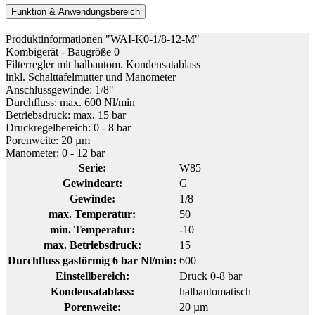
Funktion & Anwendungsbereich
Produktinformationen "WAI-K0-1/8-12-M"
Kombigerät - Baugröße 0
Filterregler mit halbautom. Kondensatablass
inkl. Schalttafelmutter und Manometer
Anschlussgewinde: 1/8"
Durchfluss: max. 600 Nl/min
Betriebsdruck: max. 15 bar
Druckregelbereich: 0 - 8 bar
Porenweite: 20 µm
Manometer: 0 - 12 bar
Serie:
W85
Gewindeart:
G
Gewinde:
1/8
max. Temperatur:
50
min. Temperatur:
-10
max. Betriebsdruck:
15
Durchfluss gasförmig 6 bar Nl/min:
600
Einstellbereich:
Druck 0-8 bar
Kondensatablass:
halbautomatisch
Porenweite:
20 µm