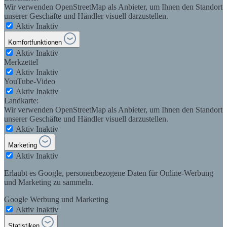
Wir verwenden OpenStreetMap als Anbieter, um Ihnen den Standort
unserer Geschäfte und Händler visuell darzustellen.
Aktiv
Inaktiv
Komfortfunktionen
Aktiv
Inaktiv
Merkzettel
Aktiv
Inaktiv
YouTube-Video
Aktiv
Inaktiv
Landkarte:
Wir verwenden OpenStreetMap als Anbieter, um Ihnen den Standort
unserer Geschäfte und Händler visuell darzustellen.
Aktiv
Inaktiv
Marketing
Aktiv
Inaktiv
Erlaubt es Google, personenbezogene Daten für Online-Werbung
und Marketing zu sammeln.
Google Werbung und Marketing
Aktiv
Inaktiv
Statistiken