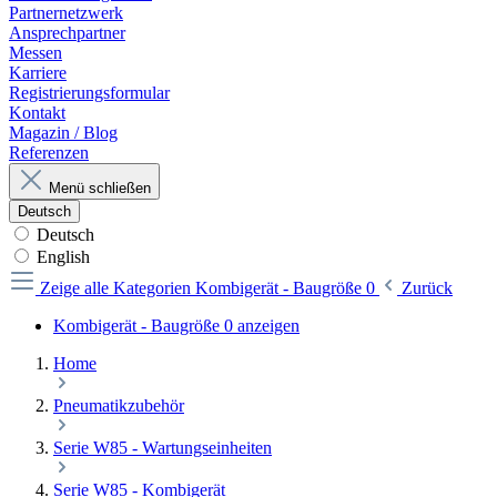
Partnernetzwerk
Ansprechpartner
Messen
Karriere
Registrierungsformular
Kontakt
Magazin / Blog
Referenzen
Menü schließen
Deutsch
Deutsch
English
Zeige alle Kategorien
Kombigerät - Baugröße 0
Zurück
Kombigerät - Baugröße 0 anzeigen
Home
Pneumatikzubehör
Serie W85 - Wartungseinheiten
Serie W85 - Kombigerät