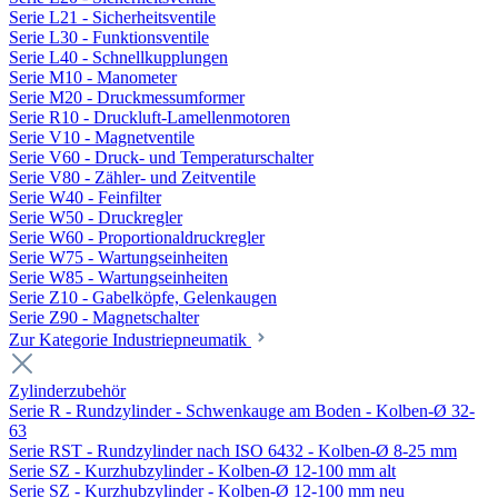
Serie L21 - Sicherheitsventile
Serie L30 - Funktionsventile
Serie L40 - Schnellkupplungen
Serie M10 - Manometer
Serie M20 - Druckmessumformer
Serie R10 - Druckluft-Lamellenmotoren
Serie V10 - Magnetventile
Serie V60 - Druck- und Temperaturschalter
Serie V80 - Zähler- und Zeitventile
Serie W40 - Feinfilter
Serie W50 - Druckregler
Serie W60 - Proportionaldruckregler
Serie W75 - Wartungseinheiten
Serie W85 - Wartungseinheiten
Serie Z10 - Gabelköpfe, Gelenkaugen
Serie Z90 - Magnetschalter
Zur Kategorie Industriepneumatik
Zylinderzubehör
Serie R - Rundzylinder - Schwenkauge am Boden - Kolben-Ø 32-
63
Serie RST - Rundzylinder nach ISO 6432 - Kolben-Ø 8-25 mm
Serie SZ - Kurzhubzylinder - Kolben-Ø 12-100 mm alt
Serie SZ - Kurzhubzylinder - Kolben-Ø 12-100 mm neu