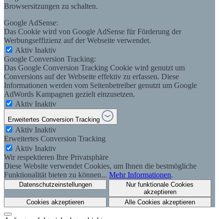
Browsersitzungen zu schalten.
Google AdSense:
Das Cookie wird von Google AdSense für Förderung der
Werbungseffizienz auf der Webseite verwendet.
Aktiv
Inaktiv
Google Conversion Tracking:
Das Google Conversion Tracking Cookie wird genutzt um
Conversions auf der Webseite effektiv zu erfassen. Diese
Informationen werden vom Seitenbetreiber genutzt um Google
AdWords Kampagnen gezielt einzusetzen.
Aktiv
Inaktiv
Erweitertes Conversion Tracking
Aktiv
Inaktiv
Erweitertes Conversion Tracking
Aktiv
Inaktiv
Wir respektieren Ihre Privatsphäre
Diese Website verwendet Cookies, um Ihnen die bestmögliche
Funktionalität bieten zu können...
Mehr Informationen
.
Datenschutzeinstellungen
Nur funktionale Cookies
akzeptieren
Cookies akzeptieren
Alle Cookies akzeptieren