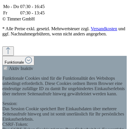
Mo - Do
07:30 - 16:45
Fr
07:30 - 13:45
© Timmer GmbH
* Alle Preise exkl. gesetzl. Mehrwertsteuer zzgl.
Versandkosten
und
ggf. Nachnahmegebühren, wenn nicht anders angegeben.
Funktionale
Aktiv
Inaktiv
Funktionale Cookies sind für die Funktionalität des Webshops
unbedingt erforderlich. Diese Cookies ordnen Ihrem Browser eine
eindeutige zufällige ID zu damit Ihr ungehindertes Einkaufserlebnis
über mehrere Seitenaufrufe hinweg gewährleistet werden kann.
Session:
Das Session Cookie speichert Ihre Einkaufsdaten über mehrere
Seitenaufrufe hinweg und ist somit unerlässlich für Ihr persönliches
Einkaufserlebnis.
CSRF-Token: