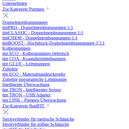
Unternehmen
Zur Kategorie Pumpen
Doppelmembranpumpen
timPRO - Doppelmembranpumpen 1:1
timCLASSIC - Doppelmembranpumpen 1:1
timCHEM - Doppelmembranpumpen 1:1
timBOOST - Hochdruck-Doppelmembranpumpen 3,5:1
Kolbenpumpen
tim ECO - Kolbenpumpen elektrisch
tim COA - Koaguliermittelpumpen
tim GLUE - Leimpumpen
Zubehör
tim ECO - Materialstaudruckregler
Zubehör pneumatische Leimpumpe
Intelligente Überwachung
tim TRON - Intelligenter Sensor
tim TRON - USB Adapter
tim LINK - Pumpen Überwachung
Zur Kategorie fluidFIT
Steckverbinder für metrische Schläuche
Steckverbinder für zöllige Schläuche