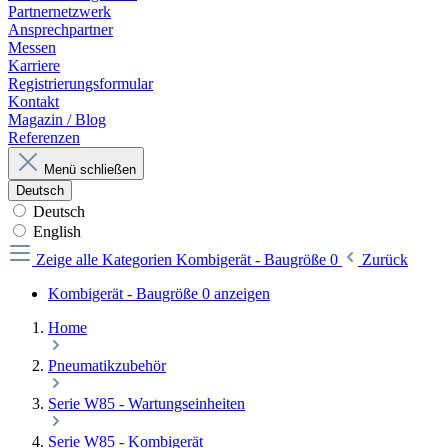
Partnernetzwerk
Ansprechpartner
Messen
Karriere
Registrierungsformular
Kontakt
Magazin / Blog
Referenzen
Menü schließen
Deutsch
Deutsch
English
Zeige alle Kategorien
Kombigerät - Baugröße 0
Zurück
Kombigerät - Baugröße 0 anzeigen
Home
Pneumatikzubehör
Serie W85 - Wartungseinheiten
Serie W85 - Kombigerät