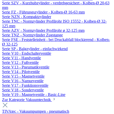
Serie SZV - Kurzhubzylinder - verdrehgesichert - Kolben-Ø 20-63
mm
Serie FZ - Führungszylinder - Kolben-Ø 16-63 mm
Serie NZN - Kompaktzylinder
Serie TNC - Normzylinder Profilrohr ISO 15552 - Kolben-Ø 32-
125 mm
Serie AZV - Normzylinder Profilrohr ø 32-125 mm
Serie TNZ - Normzylinder Zugstange
Serie FSE - Feststelleinheit - bei Druckabfall blockierend - Kolben-
Ø 32-125
Serie SP - Balgzylinder - einfachwirkend
Serie V10 - Endschalterventile
Serie V11 - Handventile
Serie V12 - Fußventile
Serie V13 - Pneumatikventile
Serie V14 - Pilotventile
Serie V15 - Magnetventile
Serie V16 - Namurventile
Serie V17 - Funktionsventile
Serie V18 - Sonderventile
Serie V19 - Magnetventile - Basic-Line
Zur Kategorie Vakuumtechnik
TIVAtec - Vakuumpumpen - pneumatisch