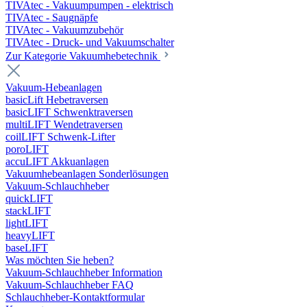
TIVAtec - Vakuumpumpen - elektrisch
TIVAtec - Saugnäpfe
TIVAtec - Vakuumzubehör
TIVAtec - Druck- und Vakuumschalter
Zur Kategorie Vakuumhebetechnik
Vakuum-Hebeanlagen
basicLift Hebetraversen
basicLIFT Schwenktraversen
multiLIFT Wendetraversen
coilLIFT Schwenk-Lifter
poroLIFT
accuLIFT Akkuanlagen
Vakuumhebeanlagen Sonderlösungen
Vakuum-Schlauchheber
quickLIFT
stackLIFT
lightLIFT
heavyLIFT
baseLIFT
Was möchten Sie heben?
Vakuum-Schlauchheber Information
Vakuum-Schlauchheber FAQ
Schlauchheber-Kontaktformular