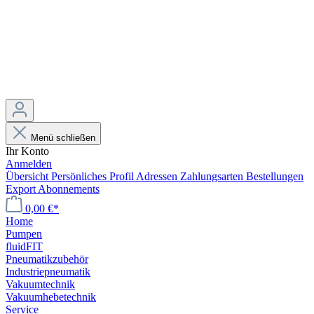
Menü schließen
Ihr Konto
Anmelden
Übersicht
Persönliches Profil
Adressen
Zahlungsarten
Bestellungen
Export
Abonnements
0,00 €*
Home
Pumpen
fluidFIT
Pneumatikzubehör
Industriepneumatik
Vakuumtechnik
Vakuumhebetechnik
Service