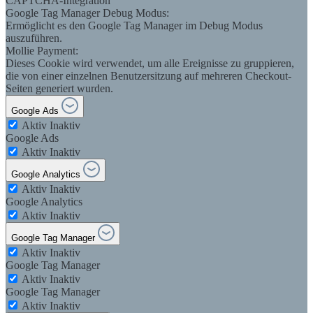
CAPTCHA-Integration
Google Tag Manager Debug Modus:
Ermöglicht es den Google Tag Manager im Debug Modus
auszuführen.
Mollie Payment:
Dieses Cookie wird verwendet, um alle Ereignisse zu gruppieren,
die von einer einzelnen Benutzersitzung auf mehreren Checkout-
Seiten generiert wurden.
Google Ads
Aktiv
Inaktiv
Google Ads
Aktiv
Inaktiv
Google Analytics
Aktiv
Inaktiv
Google Analytics
Aktiv
Inaktiv
Google Tag Manager
Aktiv
Inaktiv
Google Tag Manager
Aktiv
Inaktiv
Google Tag Manager
Aktiv
Inaktiv