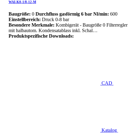
WAI-K0-1/8-12-M
Baugröße:
0
Durchfluss gasförmig 6 bar Nl/min:
600
Einstellbereich:
Druck 0-8 bar
Besondere Merkmale:
Kombigerät - Baugröße 0 Filterregler
mit halbautom. Kondensatablass inkl. Schal…
Produktspezifische Downloads:
CAD
Katalog