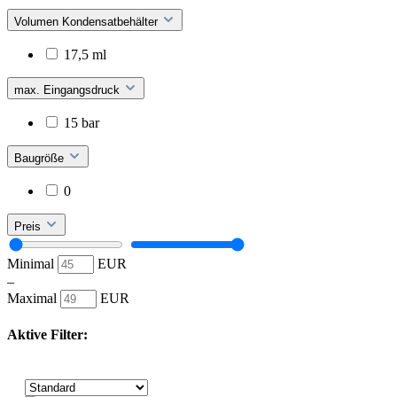
Volumen Kondensatbehälter
17,5 ml
max. Eingangsdruck
15 bar
Baugröße
0
Preis
Minimal
EUR
–
Maximal
EUR
Aktive Filter: