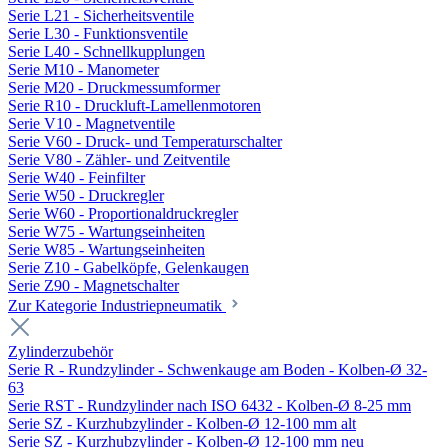
Serie L21 - Sicherheitsventile
Serie L30 - Funktionsventile
Serie L40 - Schnellkupplungen
Serie M10 - Manometer
Serie M20 - Druckmessumformer
Serie R10 - Druckluft-Lamellenmotoren
Serie V10 - Magnetventile
Serie V60 - Druck- und Temperaturschalter
Serie V80 - Zähler- und Zeitventile
Serie W40 - Feinfilter
Serie W50 - Druckregler
Serie W60 - Proportionaldruckregler
Serie W75 - Wartungseinheiten
Serie W85 - Wartungseinheiten
Serie Z10 - Gabelköpfe, Gelenkaugen
Serie Z90 - Magnetschalter
Zur Kategorie Industriepneumatik
Zylinderzubehör
Serie R - Rundzylinder - Schwenkauge am Boden - Kolben-Ø 32-
63
Serie RST - Rundzylinder nach ISO 6432 - Kolben-Ø 8-25 mm
Serie SZ - Kurzhubzylinder - Kolben-Ø 12-100 mm alt
Serie SZ - Kurzhubzylinder - Kolben-Ø 12-100 mm neu