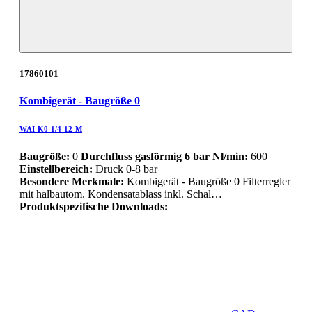
17860101
Kombigerät - Baugröße 0
WAI-K0-1/4-12-M
Baugröße:
0
Durchfluss gasförmig 6 bar Nl/min:
600
Einstellbereich:
Druck 0-8 bar
Besondere Merkmale:
Kombigerät - Baugröße 0 Filterregler
mit halbautom. Kondensatablass inkl. Schal…
Produktspezifische Downloads: