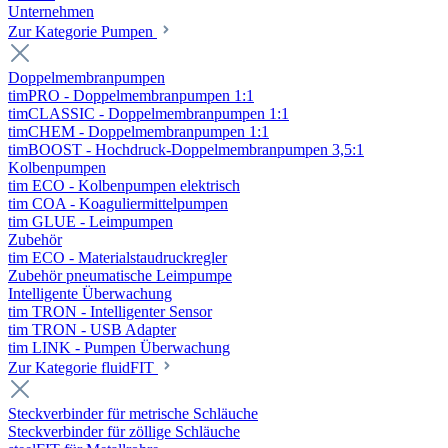
Unternehmen
Zur Kategorie Pumpen
Doppelmembranpumpen
timPRO - Doppelmembranpumpen 1:1
timCLASSIC - Doppelmembranpumpen 1:1
timCHEM - Doppelmembranpumpen 1:1
timBOOST - Hochdruck-Doppelmembranpumpen 3,5:1
Kolbenpumpen
tim ECO - Kolbenpumpen elektrisch
tim COA - Koaguliermittelpumpen
tim GLUE - Leimpumpen
Zubehör
tim ECO - Materialstaudruckregler
Zubehör pneumatische Leimpumpe
Intelligente Überwachung
tim TRON - Intelligenter Sensor
tim TRON - USB Adapter
tim LINK - Pumpen Überwachung
Zur Kategorie fluidFIT
Steckverbinder für metrische Schläuche
Steckverbinder für zöllige Schläuche