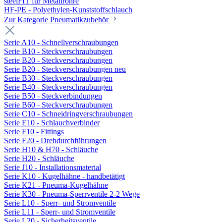
steelFIT für Metallrohre
HF-PE - Polyethylen-Kunststoffschlauch
Zur Kategorie Pneumatikzubehör
Serie A10 - Schnellverschraubungen
Serie B10 - Steckverschraubungen
Serie B20 - Steckverschraubungen
Serie B20 - Steckverschraubungen neu
Serie B30 - Steckverschraubungen
Serie B40 - Steckverschraubungen
Serie B50 - Steckverbindungen
Serie B60 - Steckverschraubungen
Serie C10 - Schneidringverschraubungen
Serie E10 - Schlauchverbinder
Serie F10 - Fittings
Serie F20 - Drehdurchführungen
Serie H10 & H70 - Schläuche
Serie H20 - Schläuche
Serie J10 - Installationsmaterial
Serie K10 - Kugelhähne - handbetätigt
Serie K21 - Pneuma-Kugelhähne
Serie K30 - Pneuma-Sperrventile 2-2 Wege
Serie L10 - Sperr- und Stromventile
Serie L11 - Sperr- und Stromventile
Serie L20 - Sicherheitsventile