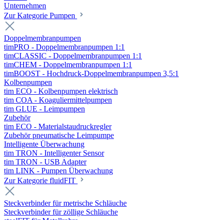
Unternehmen
Zur Kategorie Pumpen
Doppelmembranpumpen
timPRO - Doppelmembranpumpen 1:1
timCLASSIC - Doppelmembranpumpen 1:1
timCHEM - Doppelmembranpumpen 1:1
timBOOST - Hochdruck-Doppelmembranpumpen 3,5:1
Kolbenpumpen
tim ECO - Kolbenpumpen elektrisch
tim COA - Koaguliermittelpumpen
tim GLUE - Leimpumpen
Zubehör
tim ECO - Materialstaudruckregler
Zubehör pneumatische Leimpumpe
Intelligente Überwachung
tim TRON - Intelligenter Sensor
tim TRON - USB Adapter
tim LINK - Pumpen Überwachung
Zur Kategorie fluidFIT
Steckverbinder für metrische Schläuche
Steckverbinder für zöllige Schläuche