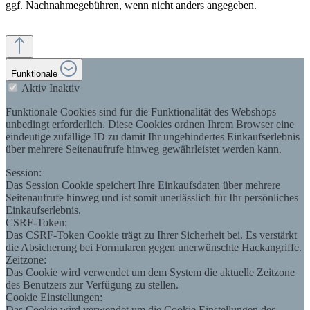
ggf. Nachnahmegebühren, wenn nicht anders angegeben.
Funktionale
Aktiv
Inaktiv
Funktionale Cookies sind für die Funktionalität des Webshops
unbedingt erforderlich. Diese Cookies ordnen Ihrem Browser eine
eindeutige zufällige ID zu damit Ihr ungehindertes Einkaufserlebnis
über mehrere Seitenaufrufe hinweg gewährleistet werden kann.
Session:
Das Session Cookie speichert Ihre Einkaufsdaten über mehrere
Seitenaufrufe hinweg und ist somit unerlässlich für Ihr persönliches
Einkaufserlebnis.
CSRF-Token:
Das CSRF-Token Cookie trägt zu Ihrer Sicherheit bei. Es verstärkt
die Absicherung bei Formularen gegen unerwünschte Hackangriffe.
Zeitzone:
Das Cookie wird verwendet um dem System die aktuelle Zeitzone
des Benutzers zur Verfügung zu stellen.
Cookie Einstellungen:
Das Cookie wird verwendet um die Cookie Einstellungen des