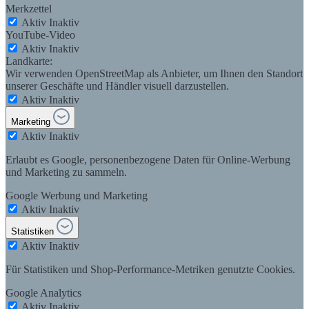
Merkzettel
Aktiv
Inaktiv
YouTube-Video
Aktiv
Inaktiv
Landkarte:
Wir verwenden OpenStreetMap als Anbieter, um Ihnen den Standort
unserer Geschäfte und Händler visuell darzustellen.
Aktiv
Inaktiv
Marketing
Aktiv
Inaktiv
Erlaubt es Google, personenbezogene Daten für Online-Werbung
und Marketing zu sammeln.
Google Werbung und Marketing
Aktiv
Inaktiv
Statistiken
Aktiv
Inaktiv
Für Statistiken und Shop-Performance-Metriken genutzte Cookies.
Google Analytics
Aktiv
Inaktiv