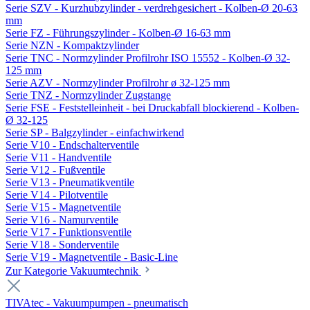
Serie SZV - Kurzhubzylinder - verdrehgesichert - Kolben-Ø 20-63
mm
Serie FZ - Führungszylinder - Kolben-Ø 16-63 mm
Serie NZN - Kompaktzylinder
Serie TNC - Normzylinder Profilrohr ISO 15552 - Kolben-Ø 32-
125 mm
Serie AZV - Normzylinder Profilrohr ø 32-125 mm
Serie TNZ - Normzylinder Zugstange
Serie FSE - Feststelleinheit - bei Druckabfall blockierend - Kolben-
Ø 32-125
Serie SP - Balgzylinder - einfachwirkend
Serie V10 - Endschalterventile
Serie V11 - Handventile
Serie V12 - Fußventile
Serie V13 - Pneumatikventile
Serie V14 - Pilotventile
Serie V15 - Magnetventile
Serie V16 - Namurventile
Serie V17 - Funktionsventile
Serie V18 - Sonderventile
Serie V19 - Magnetventile - Basic-Line
Zur Kategorie Vakuumtechnik
TIVAtec - Vakuumpumpen - pneumatisch