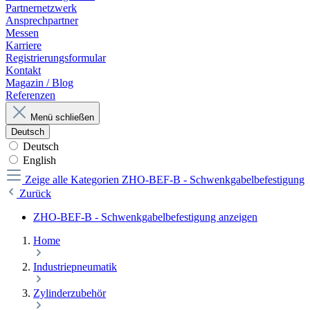
Partnernetzwerk
Ansprechpartner
Messen
Karriere
Registrierungsformular
Kontakt
Magazin / Blog
Referenzen
Menü schließen
Deutsch
Deutsch
English
Zeige alle Kategorien
ZHO-BEF-B - Schwenkgabelbefestigung
Zurück
ZHO-BEF-B - Schwenkgabelbefestigung anzeigen
Home
Industriepneumatik
Zylinderzubehör