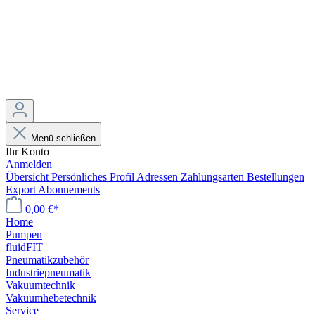
Menü schließen
Ihr Konto
Anmelden
Übersicht
Persönliches Profil
Adressen
Zahlungsarten
Bestellungen
Export
Abonnements
0,00 €*
Home
Pumpen
fluidFIT
Pneumatikzubehör
Industriepneumatik
Vakuumtechnik
Vakuumhebetechnik
Service