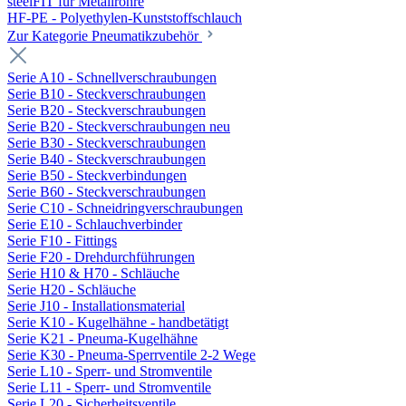
steelFIT für Metallrohre
HF-PE - Polyethylen-Kunststoffschlauch
Zur Kategorie Pneumatikzubehör
Serie A10 - Schnellverschraubungen
Serie B10 - Steckverschraubungen
Serie B20 - Steckverschraubungen
Serie B20 - Steckverschraubungen neu
Serie B30 - Steckverschraubungen
Serie B40 - Steckverschraubungen
Serie B50 - Steckverbindungen
Serie B60 - Steckverschraubungen
Serie C10 - Schneidringverschraubungen
Serie E10 - Schlauchverbinder
Serie F10 - Fittings
Serie F20 - Drehdurchführungen
Serie H10 & H70 - Schläuche
Serie H20 - Schläuche
Serie J10 - Installationsmaterial
Serie K10 - Kugelhähne - handbetätigt
Serie K21 - Pneuma-Kugelhähne
Serie K30 - Pneuma-Sperrventile 2-2 Wege
Serie L10 - Sperr- und Stromventile
Serie L11 - Sperr- und Stromventile
Serie L20 - Sicherheitsventile