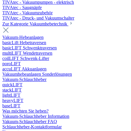
TIVAtec - Vakuumpumpen - elektrisch
TIVAtec - Saugnäpfe
TIVAtec - Vakuumzubehör
TIVAtec - Druck- und Vakuumschalter
Zur Kategorie Vakuumhebetechnik
Vakuum-Hebeanlagen
basicLift Hebetraversen
basicLIFT Schwenktraversen
multiLIFT Wendetraversen
coilLIFT Schwenk-Lifter
poroLIFT
accuLIFT Akkuanlagen
Vakuumhebeanlagen Sonderlösungen
Vakuum-Schlauchheber
quickLIFT
stackLIFT
lightLIFT
heavyLIFT
baseLIFT
Was möchten Sie heben?
Vakuum-Schlauchheber Information
Vakuum-Schlauchheber FAQ
Schlauchheber-Kontaktformular