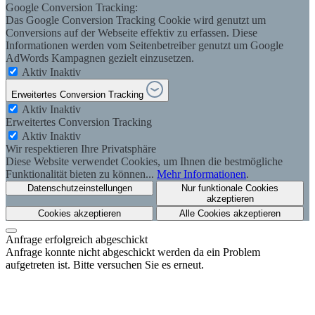
Google Conversion Tracking:
Das Google Conversion Tracking Cookie wird genutzt um
Conversions auf der Webseite effektiv zu erfassen. Diese
Informationen werden vom Seitenbetreiber genutzt um Google
AdWords Kampagnen gezielt einzusetzen.
Aktiv
Inaktiv
Erweitertes Conversion Tracking
Aktiv
Inaktiv
Erweitertes Conversion Tracking
Aktiv
Inaktiv
Wir respektieren Ihre Privatsphäre
Diese Website verwendet Cookies, um Ihnen die bestmögliche
Funktionalität bieten zu können...
Mehr Informationen
.
Datenschutzeinstellungen
Nur funktionale Cookies
akzeptieren
Cookies akzeptieren
Alle Cookies akzeptieren
Anfrage erfolgreich abgeschickt
Anfrage konnte nicht abgeschickt werden da ein Problem
aufgetreten ist. Bitte versuchen Sie es erneut.