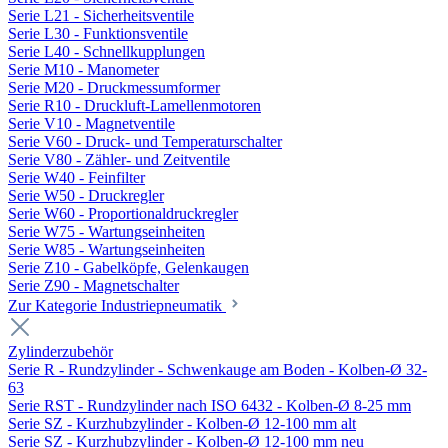
Serie L21 - Sicherheitsventile
Serie L30 - Funktionsventile
Serie L40 - Schnellkupplungen
Serie M10 - Manometer
Serie M20 - Druckmessumformer
Serie R10 - Druckluft-Lamellenmotoren
Serie V10 - Magnetventile
Serie V60 - Druck- und Temperaturschalter
Serie V80 - Zähler- und Zeitventile
Serie W40 - Feinfilter
Serie W50 - Druckregler
Serie W60 - Proportionaldruckregler
Serie W75 - Wartungseinheiten
Serie W85 - Wartungseinheiten
Serie Z10 - Gabelköpfe, Gelenkaugen
Serie Z90 - Magnetschalter
Zur Kategorie Industriepneumatik
Zylinderzubehör
Serie R - Rundzylinder - Schwenkauge am Boden - Kolben-Ø 32-
63
Serie RST - Rundzylinder nach ISO 6432 - Kolben-Ø 8-25 mm
Serie SZ - Kurzhubzylinder - Kolben-Ø 12-100 mm alt
Serie SZ - Kurzhubzylinder - Kolben-Ø 12-100 mm neu